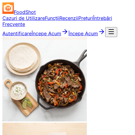
FoodShot
Cazuri de Utilizare
Funcții
Recenzii
Prețuri
Întrebări
Frecvente
Autentificare
Începe Acum
Începe Acum