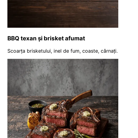
BBQ texan și brisket afumat
Scoarța brisketului, inel de fum, coaste, cârnați.