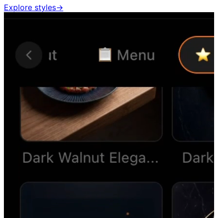
Explore styles
→