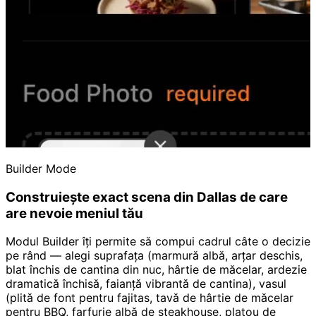
Builder Mode
Construiește exact scena din Dallas de care
are nevoie meniul tău
Modul Builder îți permite să compui cadrul câte o decizie
pe rând — alegi suprafața (marmură albă, arțar deschis,
blat închis de cantina din nuc, hârtie de măcelar, ardezie
dramatică închisă, faianță vibrantă de cantina), vasul
(plită de font pentru fajitas, tavă de hârtie de măcelar
pentru BBQ, farfurie albă de steakhouse, platou de