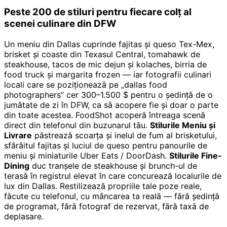
Peste 200 de stiluri pentru fiecare colț al
scenei culinare din DFW
Un meniu din Dallas cuprinde fajitas și queso Tex-Mex,
brisket și coaste din Texasul Central, tomahawk de
steakhouse, tacos de mic dejun și kolaches, birria de
food truck și margarita frozen — iar fotografii culinari
locali care se poziționează pe „dallas food
photographers” cer 300–1.500 $ pentru o ședință de o
jumătate de zi în DFW, ca să acopere fie și doar o parte
din toate acestea. FoodShot acoperă întreaga scenă
direct din telefonul din buzunarul tău.
Stilurile Meniu și
Livrare
păstrează scoarța și inelul de fum al brisketului,
sfârâitul fajitas și luciul de queso pentru panourile de
meniu și miniaturile Uber Eats / DoorDash.
Stilurile Fine-
Dining
duc tranșele de steakhouse și brunch-ul de
terasă în registrul elevat în care concurează localurile de
lux din Dallas. Restilizează propriile tale poze reale,
făcute cu telefonul, cu mâncarea ta reală — fără ședință
de programat, fără fotograf de rezervat, fără taxă de
deplasare.