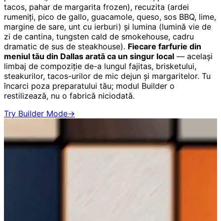
tacos, pahar de margarita frozen), recuzita (ardei
rumeniți, pico de gallo, guacamole, queso, sos BBQ, lime,
margine de sare, unt cu ierburi) și lumina (lumină vie de
zi de cantina, tungsten cald de smokehouse, cadru
dramatic de sus de steakhouse).
Fiecare farfurie din
meniul tău din Dallas arată ca un singur local
— același
limbaj de compoziție de-a lungul fajitas, brisketului,
steakurilor, tacos-urilor de mic dejun și margaritelor. Tu
încarci poza preparatului tău; modul Builder o
restilizează, nu o fabrică niciodată.
Try Builder Mode
→