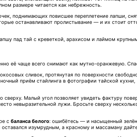
лном размере читается как небрежность.
очек, поднимающих повисшее переплетение лапши, снят
которые останавливают пролистывание — и их стоит от
пшу пад тай с креветкой, арахисом и лаймом крупны
енно её чаще всего снимают как мутно-оранжевую. Спа
кокосовых сливок, протянутая по поверхности свободно
иночный приём стайлинга в фотографии тайской кухни, 
го сверху. Малый угол позволяет увидеть фактуру пов
место невыразительной лужи. Бросьте сверху нескольк
ере с
баланса белого
: ошибётесь — и насыщенный зелё
н оставался изумрудным, а красному и массаману дайте