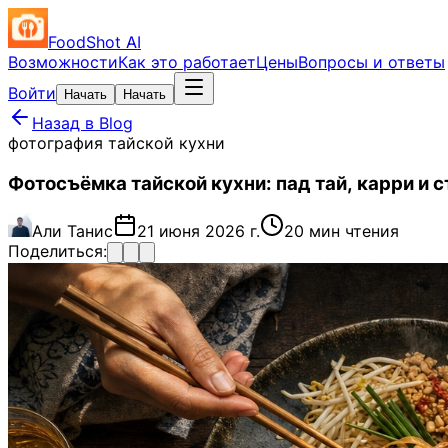
FoodShot AI
Возможности
Как это работает
Цены
Вопросы и ответы
Войти
Начать
Начать
Назад в Blog
фотография тайской кухни
Фотосъёмка тайской кухни: пад тай, карри и 
Али Танис
21 июня 2026 г.
20 мин чтения
Поделиться: