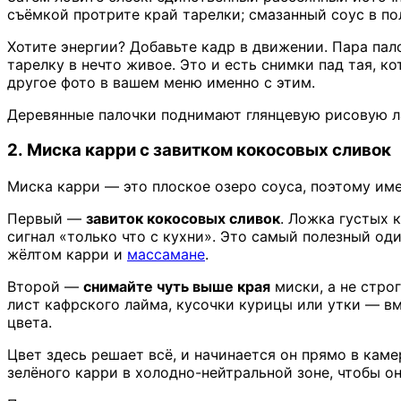
съёмкой протрите край тарелки; смазанный соус в по
Хотите энергии? Добавьте кадр в движении. Пара пал
тарелку в нечто живое. Это и есть снимки пад тая, 
другое фото в вашем меню именно с этим.
Деревянные палочки поднимают глянцевую рисовую ла
2. Миска карри с завитком кокосовых сливок
Миска карри — это плоское озеро соуса, поэтому им
Первый —
завиток кокосовых сливок
. Ложка густых 
сигнал «только что с кухни». Это самый полезный од
жёлтом карри и
массамане
.
Второй —
снимайте чуть выше края
миски, а не стро
лист кафрского лайма, кусочки курицы или утки — в
цвета.
Цвет здесь решает всё, и начинается он прямо в кам
зелёного карри в холодно-нейтральной зоне, чтобы о