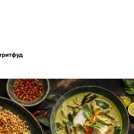
стритфуд