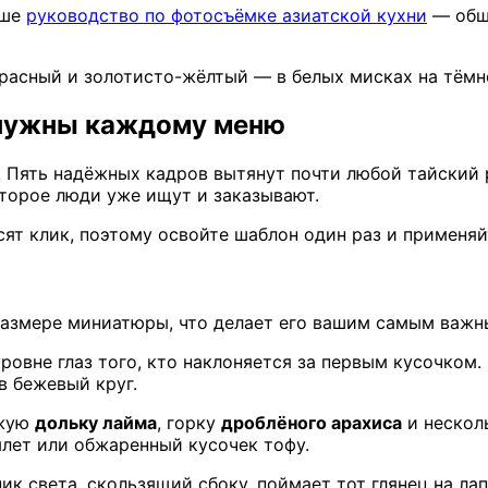
аше
руководство по фотосъёмке азиатской кухни
— общи
красный и золотисто-жёлтый — в белых мисках на тём
е нужны каждому меню
в. Пять надёжных кадров вытянут почти любой тайский
оторое люди уже ищут и заказывают.
ят клик, поэтому освойте шаблон один раз и применяйт
 размере миниатюры, что делает его вашим самым важ
овне глаз того, кто наклоняется за первым кусочком.
в бежевый круг.
ежую
дольку лайма
, горку
дроблёного арахиса
и нескол
лет или обжаренный кусочек тофу.
к света, скользящий сбоку, поймает тот глянец на лап