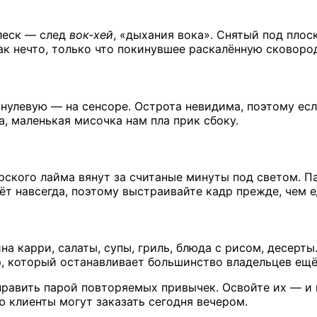
блеск — след
вок-хей
, «дыхания вока». Снятый под плос
ак нечто, только что покинувшее раскалённую сковород
нулевую — на сенсоре. Острота невидима, поэтому есл
а, маленькая мисочка нам пла прик сбоку.
фрского лайма вянут за считаные минуты под светом. П
ёт навсегда, поэтому выстраивайте кадр прежде, чем е
карри, салаты, супы, гриль, блюда с рисом, десерты. 
 который останавливает большинство владельцев ещё 
равить парой повторяемых привычек. Освойте их — и в
ю клиенты могут заказать сегодня вечером.