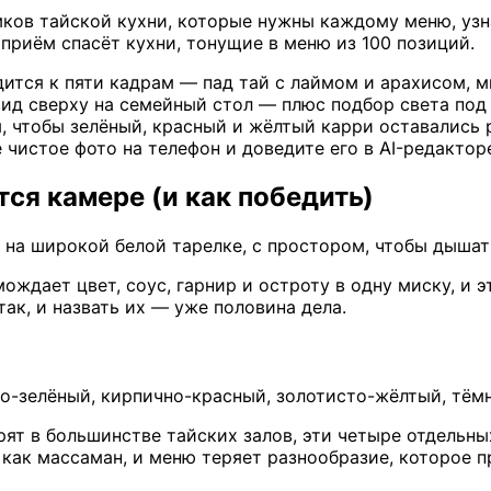
мков тайской кухни, которые нужны каждому меню, узна
приём спасёт кухни, тонущие в меню из 100 позиций.
тся к пяти кадрам — пад тай с лаймом и арахисом, м
д сверху на семейный стол — плюс подбор света под б
я, чтобы зелёный, красный и жёлтый карри оставались 
чистое фото на телефон и доведите его в AI-редакторе
ся камере (и как победить)
 на широкой белой тарелке, с простором, чтобы дышат
ождает цвет, соус, гарнир и остроту в одну миску, и э
ак, и назвать их — уже половина дела.
о-зелёный, кирпично-красный, золотисто-жёлтый, тём
т в большинстве тайских залов, эти четыре отдельны
как массаман, и меню теряет разнообразие, которое п