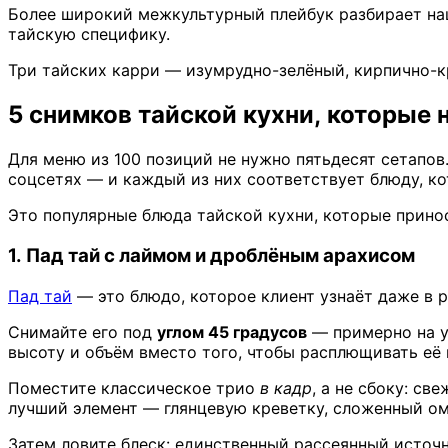
Более широкий межкультурный плейбук разбирает н
тайскую специфику.
Три тайских карри — изумрудно-зелёный, кирпично-
5 снимков тайской кухни, которы
Для меню из 100 позиций не нужно пятьдесят сетапо
соцсетях — и каждый из них соответствует блюду, к
Это популярные блюда тайской кухни, которые принос
1. Пад тай с лаймом и дроблёным арахисом
Пад тай
— это блюдо, которое клиент узнаёт даже в
Снимайте его под
углом 45 градусов
— примерно на ур
высоту и объём вместо того, чтобы расплющивать её 
Поместите классическое трио
в кадр
, а не сбоку: св
лучший элемент — глянцевую креветку, сложенный ом
Затем ловите блеск: единственный рассеянный источни