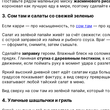
Поставьте рядом маленькую миску
жасминового рис
короновал как лучшую еду в мире, поэтому сделайте 
3. Сом там и салаты со свежей зеленью
Если карри — про насыщенность, то
сом там
— про
х
Салат из зелёной папайи живёт за счёт свежести: со
с острой заправкой из лайма и рыбного соуса. Враг 
— оформите, снимите, затем съешьте.
Сделайте
заправку
героем. Влажный блеск на соломке 
прядях. Глиняная
ступка с деревянным пестиком
, в 
движении, если поймать руку в момент удара с разл
Яркий высокий дневной свет идёт салатам куда больше
градусов показывает фактуру, а вид сверху превраща
охватывают любой тайский салат в меню.
Вид сверху на сом там из зелёной папайи, который т
4. Уличные шашлычки и гриль