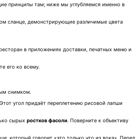
е принципы там; ниже мы углубляемся именно в
ном сланце, демонстрирующие различимые цвета
 ресторан в приложениях доставки, печатных меню и
е его ко всему.
ным снимком.
 Этот угол придаёт переплетению рисовой лапши
ько сырых
ростков фасоли
. Поверните к объективу
ше, который говорит «это только что из вока». Перед