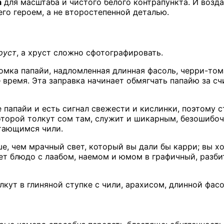
а
для масштаба и чистого белого контрапункта. И возд
его героем, а не второстепенной деталью.
руст
, а хруст сложно сфотографировать.
ломка папайи, надломленная длинная фасоль, черри-то
— время. Эта заправка начинает обмягчать папайю за с
папайи и есть сигнал свежести и кислинки, поэтому с
которой толкут сом там, служит и шикарным, безошибо
етающимся чили.
, чем мрачный свет, который вы дали бы карри; вы хот
ет блюдо с лаабом, наемом и юмом в графичный, разби
олкут в глиняной ступке с чили, арахисом, длинной фа