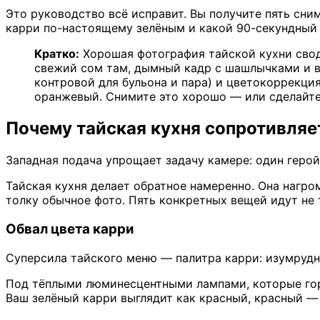
Это руководство всё исправит. Вы получите пять сни
карри по-настоящему зелёным и какой 90-секундный 
Кратко:
Хорошая фотография тайской кухни своди
свежий сом там, дымный кадр с шашлычками и ви
контровой для бульона и пара) и цветокоррекци
оранжевый. Снимите это хорошо — или сделайте 
Почему тайская кухня сопротивляет
Западная подача упрощает задачу камере: один герой
Тайская кухня делает обратное намеренно. Она нагром
толку обычное фото. Пять конкретных вещей идут не т
Обвал цвета карри
Суперсила тайского меню — палитра карри: изумрудн
Под тёплыми люминесцентными лампами, которые горя
Ваш зелёный карри выглядит как красный, красный — 