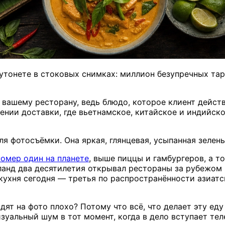
утонете в стоковых снимках: миллион безупречных таре
 вашему ресторану, ведь блюдо, которое клиент дейс
ении доставки, где вьетнамское, китайское и индийс
я фотосъёмки. Она яркая, глянцевая, усыпанная зелень
омер один на планете
, выше пиццы и гамбургеров, а т
ланд два десятилетия открывал рестораны за рубежом
 кухня сегодня — третья по распространённости азиатс
ят на фото плохо? Потому что всё, что делает эту ед
зуальный шум в тот момент, когда в дело вступает тел