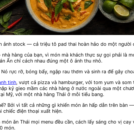
n ảnh stock — cả triệu tô pad thai hoàn hảo do một người
o nhà hàng của bạn, vì món mà khách thực sự gọi phải là 
án Ấn chỉ cách nhau đúng một ô ảnh thu nhỏ.
. Nó rực rỡ, bóng bẩy, ngập rau thơm và sinh ra để gây ch
nh tinh
, vượt cả pizza và hamburger, với tom yum và som
 thập kỷ gieo mầm các nhà hàng ở nước ngoài qua một chươ
ại Mỹ, với một nhà hàng Thái ở mỗi tiểu bang.
hế? Bởi vì tất cả những gì khiến món ăn hấp dẫn trên bàn — 
 chiếc điện thoại xuất hiện.
món ăn Thái mọi menu đều cần, cách lấy sáng cho vị cay và 
00 món.