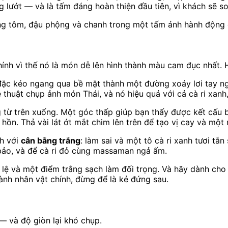
 lướt — và là tấm đáng hoàn thiện đầu tiên, vì khách sẽ s
ùng tôm, đậu phộng và chanh trong một tấm ảnh hành động
ính vì thế nó là món dễ lên hình thành màu cam đục nhất. 
đặc kéo ngang qua bề mặt thành một đường xoáy lơi tay ng
 thuật chụp ảnh món Thái, và nó hiệu quả với cả cà ri xanh
 từ trên xuống. Một góc thấp giúp bạn thấy được kết cấu b
ồn. Thả vài lát ớt mắt chim lên trên để tạo vị cay và một 
nh với
cân bằng trắng
: làm sai và một tô cà ri xanh tươi tắ
bảo, và để cà ri đỏ cùng massaman ngả ấm.
ỉ lệ và một điểm trắng sạch làm đối trọng. Và hãy dành cho
ành nhân vật chính, đừng để là kẻ đứng sau.
 và độ giòn lại khó chụp.