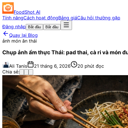
FoodShot AI
Tính năng
Cách hoạt động
Bảng giá
Câu hỏi thường gặp
Đăng nhập
Bắt đầu
Bắt đầu
Quay lại Blog
ảnh món ăn thái
Chụp ảnh ẩm thực Thái: pad thai, cà ri và món 
Ali Tanis
21 tháng 6, 2026
20 phút đọc
Chia sẻ: