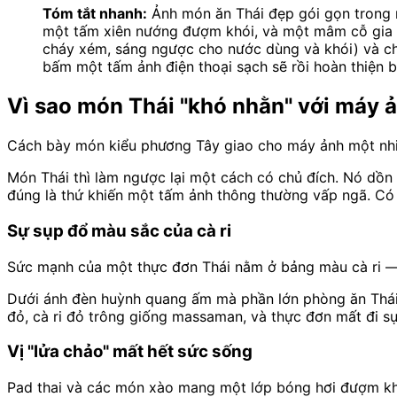
Tóm tắt nhanh:
Ảnh món ăn Thái đẹp gói gọn trong n
một tấm xiên nướng đượm khói, và một mâm cỗ gia đ
cháy xém, sáng ngược cho nước dùng và khói) và ch
bấm một tấm ảnh điện thoại sạch sẽ rồi hoàn thiện 
Vì sao món Thái "khó nhằn" với máy 
Cách bày món kiểu phương Tây giao cho máy ảnh một nhiệm
Món Thái thì làm ngược lại một cách có chủ đích. Nó dồn 
đúng là thứ khiến một tấm ảnh thông thường vấp ngã. Có 
Sự sụp đổ màu sắc của cà ri
Sức mạnh của một thực đơn Thái nằm ở bảng màu cà ri —
Dưới ánh đèn huỳnh quang ấm mà phần lớn phòng ăn Thái 
đỏ, cà ri đỏ trông giống massaman, và thực đơn mất đi s
Vị "lửa chảo" mất hết sức sống
Pad thai và các món xào mang một lớp bóng hơi đượm k