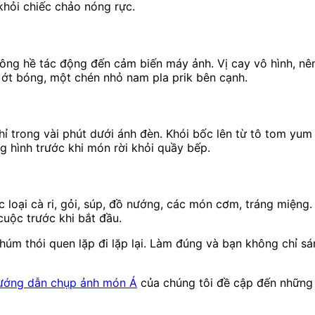
 khỏi chiếc chảo nóng rực.
 không hề tác động đến cảm biến máy ảnh. Vị cay vô hình, 
ớt bóng, một chén nhỏ nam pla prik bên cạnh.
chỉ trong vài phút dưới ánh đèn. Khói bốc lên từ tô tom yum
g hình trước khi món rời khỏi quầy bếp.
loại cà ri, gỏi, súp, đồ nướng, các món cơm, tráng miệng. 
cuộc trước khi bắt đầu.
nhúm thói quen lặp đi lặp lại. Làm đúng và bạn không chỉ 
ướng dẫn chụp ảnh món Á
của chúng tôi đề cập đến những 