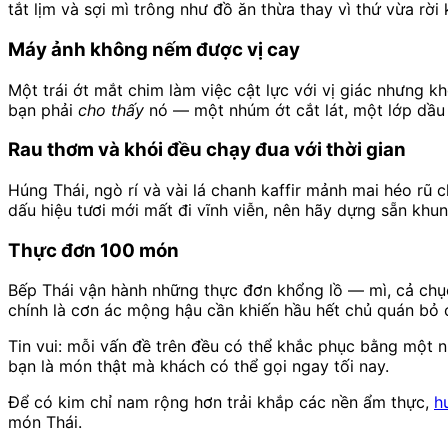
tắt lịm và sợi mì trông như đồ ăn thừa thay vì thứ vừa rời
Máy ảnh không nếm được vị cay
Một trái ớt mắt chim làm việc cật lực với vị giác nhưng
bạn phải
cho thấy
nó — một nhúm ớt cắt lát, một lớp dầu 
Rau thơm và khói đều chạy đua với thời gian
Húng Thái, ngò rí và vài lá chanh kaffir mảnh mai héo rũ 
dấu hiệu tươi mới mất đi vĩnh viễn, nên hãy dựng sẵn khun
Thực đơn 100 món
Bếp Thái vận hành những thực đơn khổng lồ — mì, cả chục 
chính là cơn ác mộng hậu cần khiến hầu hết chủ quán bỏ 
Tin vui: mỗi vấn đề trên đều có thể khắc phục bằng một 
bạn là món thật mà khách có thể gọi ngay tối nay.
Để có kim chỉ nam rộng hơn trải khắp các nền ẩm thực,
h
món Thái.