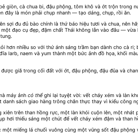
bẻ giòn, cà chua bi, đậu phộng, tôm khô và ớt trộn trong n
ên đây là món phải chụp nhanh — tạo dáng, chụp, rồi ăn.
ên sợi đu đủ bào chính là thứ báo hiệu tươi và chua, nên h
 một đạo cụ đẹp, đậm chất Thái không lẫn vào đâu — vừa 
tung.
ỏi hơn nhiều so với thứ ánh sáng trầm bạn dành cho cà ri
t đĩa larb, naem và yum thành một bức ảnh đồ họa, khối m
được giã trong cối đất với ớt, đậu phộng, đậu đũa và cha
ứ mà máy ảnh
có thể
ghi lại tuyệt vời: vết cháy xém và làn 
 danh sách giao hàng trông chân thực thay vì kiểu công n
 xiên trên than hồng rực, một làn khói cuộn lên, một nhá
 hơi thiếu sáng một chút để vết cháy xém đậm và than hồn
 một miếng lá chuối vuông cùng một vũng sốt đậu phộng v