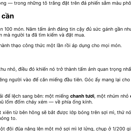
 óng — trong những tô trắng đặt trên đá phiến sẫm màu ph
 cần
 100 món. Năm tấm ảnh đáng tin cậy đủ sức gánh gần như 
 mà người ta đã tìm kiếm và đặt mua.
thành thạo công thức một lần rồi áp dụng cho mọi món.
hu nhỏ, điều đó khiến nó trở thành tấm ảnh quan trọng nhấ
ng người vào để cắn miếng đầu tiên. Góc ấy mang lại cho 
ải để lệch sang bên: một miếng
chanh tươi
, một nhúm nhỏ
hũ lốm đốm cháy xém — về phía ống kính.
xiên từ bên hông sẽ bắt được lớp bóng trên sợi mì, thứ nói
hóng to.
đôi đũa nâng lên một mớ sợi mì lơ lửng, chụp ở 1/200 giâ