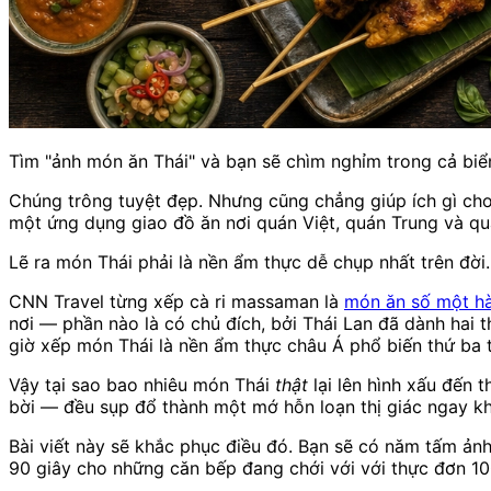
Tìm "ảnh món ăn Thái" và bạn sẽ chìm nghỉm trong cả biể
Chúng trông tuyệt đẹp. Nhưng cũng chẳng giúp ích gì ch
một ứng dụng giao đồ ăn nơi quán Việt, quán Trung và qu
Lẽ ra món Thái phải là nền ẩm thực dễ chụp nhất trên đời
CNN Travel từng xếp cà ri massaman là
món ăn số một hà
nơi — phần nào là có chủ đích, bởi Thái Lan đã dành hai
giờ xếp món Thái là nền ẩm thực châu Á phổ biến thứ ba t
Vậy tại sao bao nhiêu món Thái
thật
lại lên hình xấu đến t
bời — đều sụp đổ thành một mớ hỗn loạn thị giác ngay khi
Bài viết này sẽ khắc phục điều đó. Bạn sẽ có năm tấm ảnh 
90 giây cho những căn bếp đang chới với với thực đơn 1