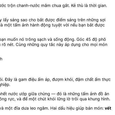
ước trộn chanh-nước mắm chua gắt. Kẻ thù là thời gian.
ãy lấy sáng sao cho bắt được điểm sáng trên những sợi
là một tấm ảnh hành động tuyệt vời nếu bạn bắt được
; bạn muốn nó trông sạch và sống động. Góc 45 độ phô
àu rõ nét. Cùng những quy tắc này áp dụng cho mọi món
nh
khói. Đây là gam điệu ấm áp, đượm khói, đậm chất ẩm thực
ghiệp.
t phết nước ướp giữa chừng — đó là những tấm ảnh đồ ăn
g rực, và để một chút khói lững lờ trôi qua khung hình.
à một đĩa dưa leo ngâm. Hai dấu hiệu giúp bán món:
vết