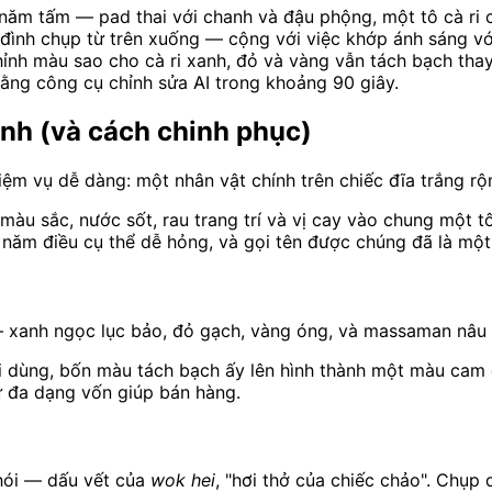
ăm tấm — pad thai với chanh và đậu phộng, một tô cà ri c
ình chụp từ trên xuống — cộng với việc khớp ánh sáng vớ
ỉnh màu sao cho cà ri xanh, đỏ và vàng vẫn tách bạch tha
bằng công cụ chỉnh sửa AI trong khoảng 90 giây.
ảnh (và cách chinh phục)
 vụ dễ dàng: một nhân vật chính trên chiếc đĩa trắng rộn
màu sắc, nước sốt, rau trang trí và vị cay vào chung một t
năm điều cụ thể dễ hỏng, và gọi tên được chúng đã là một
 xanh ngọc lục bảo, đỏ gạch, vàng óng, và massaman nâu
dùng, bốn màu tách bạch ấy lên hình thành một màu cam đụ
ự đa dạng vốn giúp bán hàng.
hói — dấu vết của
wok hei
, "hơi thở của chiếc chảo". Chụp