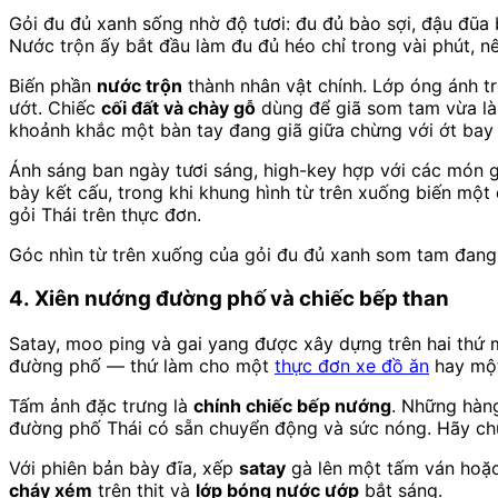
Gỏi đu đủ xanh sống nhờ độ tươi: đu đủ bào sợi, đậu đũa 
Nước trộn ấy bắt đầu làm đu đủ héo chỉ trong vài phút, n
Biến phần
nước trộn
thành nhân vật chính. Lớp óng ánh tr
ướt. Chiếc
cối đất và chày gỗ
dùng để giã som tam vừa là
khoảnh khắc một bàn tay đang giã giữa chừng với ớt bay 
Ánh sáng ban ngày tươi sáng, high-key hợp với các món g
bày kết cấu, trong khi khung hình từ trên xuống biến mộ
gỏi Thái trên thực đơn.
Góc nhìn từ trên xuống của gỏi đu đủ xanh som tam đang 
4. Xiên nướng đường phố và chiếc bếp than
Satay, moo ping và gai yang được xây dựng trên hai th
đường phố — thứ làm cho một
thực đơn xe đồ ăn
hay một
Tấm ảnh đặc trưng là
chính chiếc bếp nướng
. Những hàng
đường phố Thái có sẵn chuyển động và sức nóng. Hãy chụp
Với phiên bản bày đĩa, xếp
satay
gà lên một tấm ván hoặc
cháy xém
trên thịt và
lớp bóng nước ướp
bắt sáng.