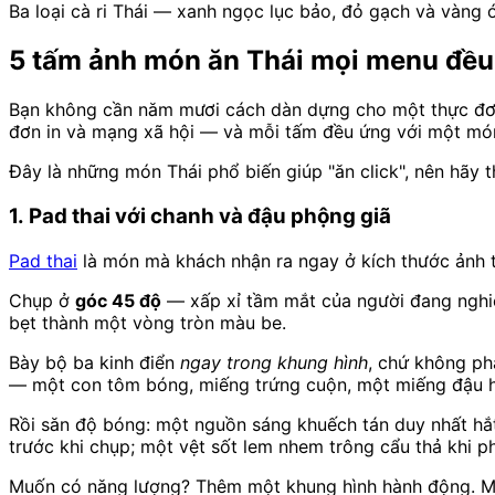
Ba loại cà ri Thái — xanh ngọc lục bảo, đỏ gạch và vàng
5 tấm ảnh món ăn Thái mọi menu đều
Bạn không cần năm mươi cách dàn dựng cho một thực đơn
đơn in và mạng xã hội — và mỗi tấm đều ứng với một món
Đây là những món Thái phổ biến giúp "ăn click", nên hãy 
1. Pad thai với chanh và đậu phộng giã
Pad thai
là món mà khách nhận ra ngay ở kích thước ảnh t
Chụp ở
góc 45 độ
— xấp xỉ tầm mắt của người đang nghiê
bẹt thành một vòng tròn màu be.
Bày bộ ba kinh điển
ngay trong khung hình
, chứ không ph
— một con tôm bóng, miếng trứng cuộn, một miếng đậu 
Rồi săn độ bóng: một nguồn sáng khuếch tán duy nhất hắt 
trước khi chụp; một vệt sốt lem nhem trông cẩu thả khi p
Muốn có năng lượng? Thêm một khung hình hành động. Một 