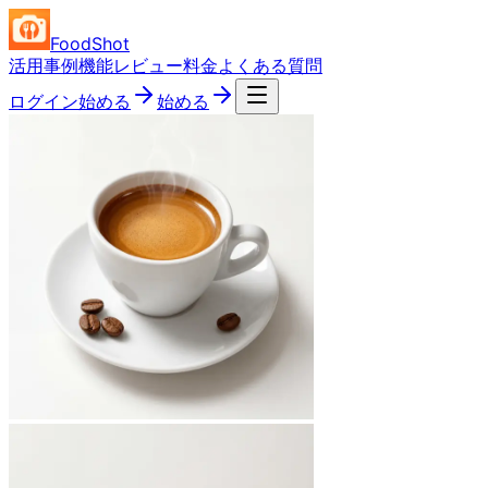
FoodShot
活用事例
機能
レビュー
料金
よくある質問
ログイン
始める
始める