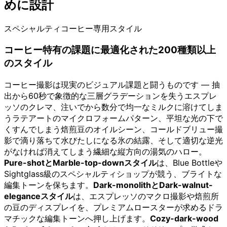
めに設計
スペシャルティコーヒー専用スタイル
コーヒー特有の課題に最適化された200種類以上
のスタイル
コーヒー撮影は現実のビジュアル課題と闘うものです — 抽
出から60秒で象徴的な三層グラデーションを失うエスプレ
ッソのクレマ、注いでから数分で均一なミルクに溶けてしま
うラテアートのマイクロフォームパターン、平坦な光の下で
くすんでしまう焙煎豆のオイルシーン、コールドブリュー撮
影で滴り落ちて水びたしになる氷の結露、そして適切な逆光
がなければ消えてしまう繊細な縦方向の湯気のハロー。
Pure-shotとMarble-top-downスタイル
は、Blue Bottleや
Sightglass級のスペシャルティショップが競う、ブライトな
編集トーンを保ちます。
Dark-monolithとDark-walnut-
eleganceスタイル
は、エスプレッソのマクロ撮影や焙煎所
の豆のディスプレイを、プレミアムロースターが求めるドラ
マチックな編集トーンへ押し上げます。
Cozy-dark-wood