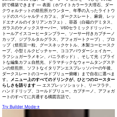
択で構築できます — 表面（ホワイトカラーラ大理石、ダー
クウォルナットの焙煎所カウンター、年季の入ったライトウ
ッドのスペシャルティカフェ、ダークスレート、麻袋、レッ
ドエナメルのイタリアンカフェ）、容器（白磁のデミタス、
ガラスのケメックスサーバー、V60セラミックドリッパー、
トールアイスコーヒータンブラー、ソーサー付きカプチーノ
カップ、ジブラルタルグラス、アフォガートクープ）、プロ
ップ（焙煎豆一粒、グースネックケトル、木製コーヒースク
ープ、小型ミルクピッチャー、ココアパウダーシェイカー、
ラフシュガーラメキン、バニラポッド）、そして光（ブライ
トな編集カフェ自然光、ドラマチックなウォームタングステ
ンの焙煎所、ソフトなイタリアンエスプレッソバーの午後、
ダークスレートのコールドブリュー俯瞰）まで自在に選べま
す。
メニュー上のすべてのドリンクが、ひとつのロースター
らしさを語ります
— エスプレッソショット、リーフラテ、
ハンドドリップ、コールドブリュー、カプチーノ、アフォガ
ートのすべてに共通する構図言語で。
Try Builder Mode
→