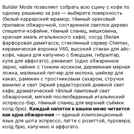
Builder Mode позволяет собрать всю сцену с кофе по
одному решению за раз — выберите поверхность
(белый каррарский мрамор, тёмный ореховый
прилавок обжарочной, состаренное светлое дерево
спешелти-кофейни, тёмный сланец, мешковина,
красная эмаль итальянского кафе), сосуд (белая
фарфоровая демитассе, стеклянный сервер Chemex,
керамическая воронка V60, высокий стакан для айс-
кофе, чашка для капучино с блюдцем, гибралтар,
купе для аффогато), реквизит (одно обжаренное
зерно, чайник с тонким носиком, деревянная мерная
ложка, маленький питчер для молока, шейкер для
какао, рамекин с тростниковым сахаром, стручок
ванили) и свет (яркий редакторский дневной свет
кафе, драматический тёплый ламповый свет
обжарочной, мягкий послеобеденный итальянский
эспрессо-бар, тёмный сланец для верхней съёмки
колд брю).
Каждый напиток в вашем меню читается
как одна обжарочная
— единый композиционный
язык для шота эспрессо, латте с розеттой, пуровера,
колд брю, капучино и аффогато.