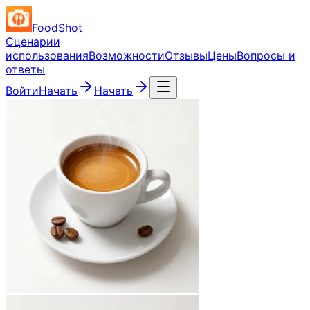
FoodShot
Сценарии
использования
Возможности
Отзывы
Цены
Вопросы и
ответы
Войти
Начать
Начать