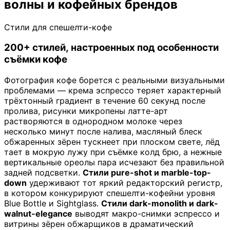
волны и кофейных брендов
Стили для спешелти-кофе
200+ стилей, настроенных под особенности
съёмки кофе
Фотография кофе борется с реальными визуальными
проблемами — крема эспрессо теряет характерный
трёхтонный градиент в течение 60 секунд после
пролива, рисунки микропены латте-арт
растворяются в однородном молоке через
несколько минут после налива, масляный блеск
обжаренных зёрен тускнеет при плоском свете, лёд
тает в мокрую лужу при съёмке колд брю, а нежные
вертикальные ореолы пара исчезают без правильной
задней подсветки.
Стили pure-shot и marble-top-
down
удерживают тот яркий редакторский регистр,
в котором конкурируют спешелти-кофейни уровня
Blue Bottle и Sightglass.
Стили dark-monolith и dark-
walnut-elegance
выводят макро-снимки эспрессо и
витрины зёрен обжарщиков в драматический