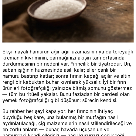
Ekşi mayalı hamurun ağır ağır uzamasının ya da tereyağlı
kremanın kıvrımının, parmağınızı akışın tam ortasında
durdurmasının bir nedeni var. Fırıncılık bir tiyatrodur. Un,
sabah ışığının huzmesinde asılı kalır; eller canlı bir
hamuru bastırıp katlar; sonra fırının kapağı açılır ve altın
rengi bir kabuktan buhar kıvrılarak yükselir. İyi bir fırın
ürünleri fotoğrafçılığı yalnızca bitmiş somunu göstermez
— tüm bu ritüeli yakalar. Bunu fazladan bir perdesi olan
yemek fotoğrafçılığı gibi düşünün: sürecin kendisi.
Bu rehber her şeyi kapsıyor: her fırıncının ihtiyaç
duyduğu beş kare, una bulanmış bir mutfağın nasıl
aydınlatılacağı, çiğ malzemelerin nasıl stillendirileceği ve
en zorlu anların — buhar, havada uçuşan un ve
hamurdaki kendi elleriniz — nasıl kusursuz çekileceği.