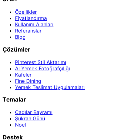
Özellikler
Fiyatlandırma
Kullanım Alanları
Referanslar
Blog
Çözümler
Pinterest Stil Aktarımı
AI Yemek Fotoğrafçılığı
Kafeler
Fine Dining
Yemek Teslimat Uygulamaları
Temalar
Cadılar Bayramı
Şükran Günü
Noel
Destek