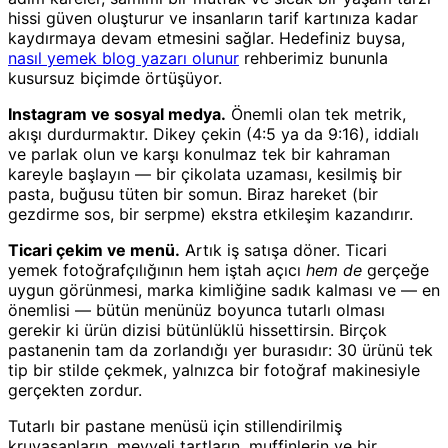
hissi güven oluşturur ve insanların tarif kartınıza kadar
kaydırmaya devam etmesini sağlar. Hedefiniz buysa,
nasıl yemek blog yazarı olunur
rehberimiz bununla
kusursuz biçimde örtüşüyor.
Instagram ve sosyal medya.
Önemli olan tek metrik,
akışı durdurmaktır. Dikey çekin (4:5 ya da 9:16), iddialı
ve parlak olun ve karşı konulmaz tek bir kahraman
kareyle başlayın — bir çikolata uzaması, kesilmiş bir
pasta, buğusu tüten bir somun. Biraz hareket (bir
gezdirme sos, bir serpme) ekstra etkileşim kazandırır.
Ticari çekim ve menü.
Artık iş satışa döner. Ticari
yemek fotoğrafçılığının hem iştah açıcı
hem de
gerçeğe
uygun görünmesi, marka kimliğine sadık kalması ve — en
önemlisi — bütün menünüz boyunca tutarlı olması
gerekir ki ürün dizisi bütünlüklü hissettirsin. Birçok
pastanenin tam da zorlandığı yer burasıdır: 30 ürünü tek
tip bir stilde çekmek, yalnızca bir fotoğraf makinesiyle
gerçekten zordur.
Tutarlı bir pastane menüsü için stillendirilmiş
kruvasanların, meyveli tartların, muffinlerin ve bir