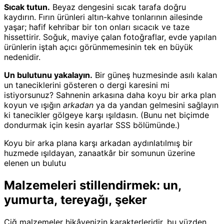
Sıcak tutun.
Beyaz dengesini sıcak tarafa doğru
kaydırın. Fırın ürünleri altın-kahve tonlarının ailesinde
yaşar; hafif kehribar bir ton onları sıcacık ve taze
hissettirir. Soğuk, maviye çalan fotoğraflar, evde yapılan
ürünlerin iştah açıcı görünmemesinin tek en büyük
nedenidir.
Un bulutunu yakalayın.
Bir güneş huzmesinde asılı kalan
un taneciklerini gösteren o dergi karesini mi
istiyorsunuz? Sahnenin arkasına daha koyu bir arka plan
koyun ve ışığın
arkadan
ya da yandan gelmesini sağlayın
ki tanecikler gölgeye karşı ışıldasın. (Bunu net biçimde
dondurmak için kesin ayarlar SSS bölümünde.)
Koyu bir arka plana karşı arkadan aydınlatılmış bir
huzmede ışıldayan, zanaatkâr bir somunun üzerine
elenen un bulutu
Malzemeleri stillendirmek: un,
yumurta, tereyağı, şeker
Çiğ malzemeler hikâyenizin karakterleridir, bu yüzden