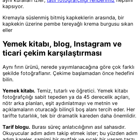
aynı kuralları izler;
tatlı fotoğrafçılığı rehberimiz
hepsini
kapsıyor.
Kremayla süslenmiş bitmiş kapkeklerin arasında, bir
kapkekin üzerine pembe tereyağlı krema burgusu sıkan
eller
Yemek kitabı, blog, Instagram ve
ticari çekim karşılaştırması
Aynı fırın ürünü, nerede yayımlanacağına göre çok farklı
şekilde fotoğraflanır. Çekime başlamadan önce hedefini
bilin.
Yemek kitabı.
Temiz, tutarlı ve öğretici. Yemek kitabı
fotoğrafçılığı sabit tepeden ya da 45 derecelik açıları,
nötr arka planları, eşit aydınlatmayı ve metnin ve
açıklamaların oturacağı bilinçli boş alanı tercih eder. Her
tarifte tutarlılık, tek bir dramatik kareden daha önemlidir.
Tarif blogu.
Burası süreç anlatıcılığının asıl sahasıdır.
Okuyucular adım adım takip etmek ister; bu yüzden adım
adım kareler, samimi bir mutfak ve sıcak bir yaşam tarzı