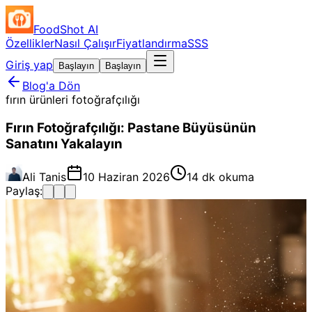
FoodShot AI
Özellikler
Nasıl Çalışır
Fiyatlandırma
SSS
Giriş yap
Başlayın
Başlayın
Blog'a Dön
fırın ürünleri fotoğrafçılığı
Fırın Fotoğrafçılığı: Pastane Büyüsünün
Sanatını Yakalayın
Ali Tanis
10 Haziran 2026
14 dk okuma
Paylaş: