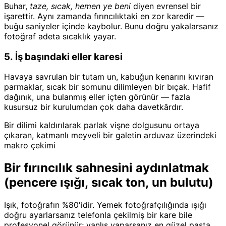
Buhar,
taze, sıcak, hemen ye beni
diyen evrensel bir
işarettir. Aynı zamanda fırıncılıktaki en zor karedir —
buğu saniyeler içinde kaybolur. Bunu doğru yakalarsanız
fotoğraf adeta sıcaklık yayar.
5. İş başındaki eller karesi
Havaya savrulan bir tutam un, kabuğun kenarını kıvıran
parmaklar, sıcak bir somunu dilimleyen bir bıçak. Hafif
dağınık, una bulanmış eller içten görünür — fazla
kusursuz bir kurulumdan çok daha davetkârdır.
Bir dilimi kaldırılarak parlak vişne dolgusunu ortaya
çıkaran, katmanlı meyveli bir galetin arduvaz üzerindeki
makro çekimi
Bir fırıncılık sahnesini aydınlatmak
(pencere ışığı, sıcak ton, un bulutu)
Işık, fotoğrafın %80'idir. Yemek fotoğrafçılığında ışığı
doğru ayarlarsanız telefonla çekilmiş bir kare bile
profesyonel görünür; yanlış yaparsanız en güzel pasta