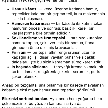
Aşamaları tek tek geçin ve her birini çekin:
Hamur kâsesi
— kendi üzerine katlanan hamur,
tepecikler kaldıran bir çırpma teli, kuru malzemenin
ıslakla buluşması.
Hamurun kabarması
— bir kâsede iki katına çıkan
hamurun öncesi ve sonrası; basit iki kareli bir
karşılaştırma bile tatmin edicidir.
Şekillendirme ve fırın tepsisi
— sıra sıra kurabiye
hamuru topları, şekil verilmiş bir somun, fırına
girmeden önce dizilmiş kruvasanlar.
Fırın anı
— bir tepsi altın rengi ürünün üzerine
kapağın açılışı, dışarı yayılan buhar ve sıcaklık
dalgaları. İşte bu sizin kahraman süreç karenizdir.
İş başında süsleme
— tereyağlı krema sıkmak, bir
tartı sırlamak, rengârenk şekerler serpmek, pudra
şekeri elemek.
Ahşap bir tezgâhta, una bulanmış bir kâsede mayalanan
kabarmış ekşi maya hamurunun tepeden görünümü
Ellerinizi serbest bırakın.
Aynı anda hem yoğurup hem
çekemezsiniz; bu yüzden kameranızı (ya da