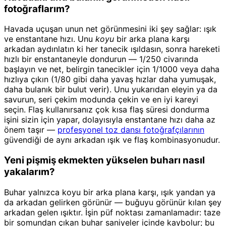
fotoğraflarım?
Havada uçuşan unun net görünmesini iki şey sağlar: ışık
ve enstantane hızı. Unu
koyu
bir arka plana karşı
arkadan aydınlatın ki her tanecik ışıldasın, sonra hareketi
hızlı bir enstantaneyle dondurun — 1/250 civarında
başlayın ve net, belirgin tanecikler için 1/1000 veya daha
hızlıya çıkın (1/80 gibi daha yavaş hızlar daha yumuşak,
daha bulanık bir bulut verir). Unu yukarıdan eleyin ya da
savurun, seri çekim modunda çekin ve en iyi kareyi
seçin. Flaş kullanırsanız çok kısa flaş süresi dondurma
işini sizin için yapar, dolayısıyla enstantane hızı daha az
önem taşır —
profesyonel toz dansı fotoğrafçılarının
güvendiği de aynı arkadan ışık ve flaş kombinasyonudur.
Yeni pişmiş ekmekten yükselen buharı nasıl
yakalarım?
Buhar yalnızca koyu bir arka plana karşı, ışık yandan ya
da arkadan gelirken görünür — buğuyu görünür kılan şey
arkadan gelen ışıktır. İşin püf noktası zamanlamadır: taze
bir somundan çıkan buhar saniyeler içinde kaybolur; bu