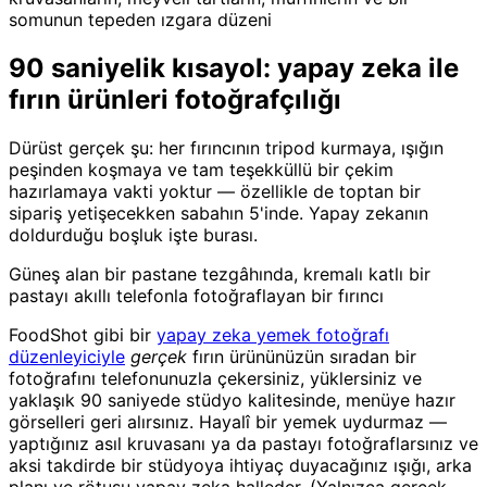
somunun tepeden ızgara düzeni
90 saniyelik kısayol: yapay zeka ile
fırın ürünleri fotoğrafçılığı
Dürüst gerçek şu: her fırıncının tripod kurmaya, ışığın
peşinden koşmaya ve tam teşekküllü bir çekim
hazırlamaya vakti yoktur — özellikle de toptan bir
sipariş yetişecekken sabahın 5'inde. Yapay zekanın
doldurduğu boşluk işte burası.
Güneş alan bir pastane tezgâhında, kremalı katlı bir
pastayı akıllı telefonla fotoğraflayan bir fırıncı
FoodShot gibi bir
yapay zeka yemek fotoğrafı
düzenleyiciyle
gerçek
fırın ürününüzün sıradan bir
fotoğrafını telefonunuzla çekersiniz, yüklersiniz ve
yaklaşık 90 saniyede stüdyo kalitesinde, menüye hazır
görselleri geri alırsınız. Hayalî bir yemek uydurmaz —
yaptığınız asıl kruvasanı ya da pastayı fotoğraflarsınız ve
aksi takdirde bir stüdyoya ihtiyaç duyacağınız ışığı, arka
planı ve rötuşu yapay zeka halleder. (Yalnızca gerçek