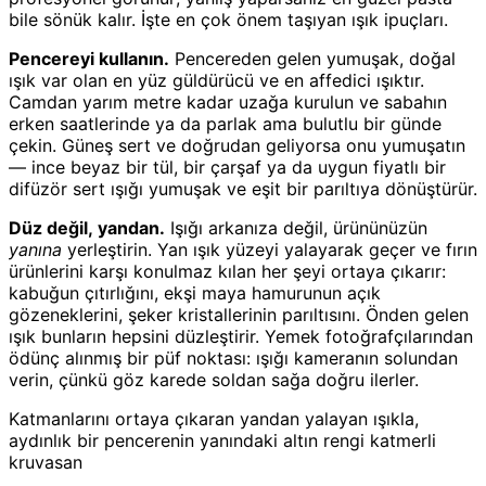
bile sönük kalır. İşte en çok önem taşıyan ışık ipuçları.
Pencereyi kullanın.
Pencereden gelen yumuşak, doğal
ışık var olan en yüz güldürücü ve en affedici ışıktır.
Camdan yarım metre kadar uzağa kurulun ve sabahın
erken saatlerinde ya da parlak ama bulutlu bir günde
çekin. Güneş sert ve doğrudan geliyorsa onu yumuşatın
— ince beyaz bir tül, bir çarşaf ya da uygun fiyatlı bir
difüzör sert ışığı yumuşak ve eşit bir parıltıya dönüştürür.
Düz değil, yandan.
Işığı arkanıza değil, ürününüzün
yanına
yerleştirin. Yan ışık yüzeyi yalayarak geçer ve fırın
ürünlerini karşı konulmaz kılan her şeyi ortaya çıkarır:
kabuğun çıtırlığını, ekşi maya hamurunun açık
gözeneklerini, şeker kristallerinin parıltısını. Önden gelen
ışık bunların hepsini düzleştirir. Yemek fotoğrafçılarından
ödünç alınmış bir püf noktası: ışığı kameranın solundan
verin, çünkü göz karede soldan sağa doğru ilerler.
Katmanlarını ortaya çıkaran yandan yalayan ışıkla,
aydınlık bir pencerenin yanındaki altın rengi katmerli
kruvasan