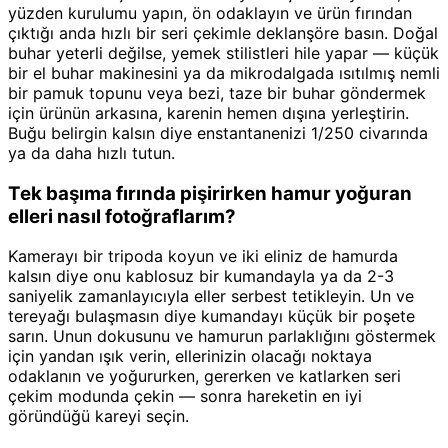
yüzden kurulumu yapın, ön odaklayın ve ürün fırından
çıktığı anda hızlı bir seri çekimle deklanşöre basın. Doğal
buhar yeterli değilse, yemek stilistleri hile yapar — küçük
bir el buhar makinesini ya da mikrodalgada ısıtılmış nemli
bir pamuk topunu veya bezi, taze bir buhar göndermek
için ürünün arkasına, karenin hemen dışına yerleştirin.
Buğu belirgin kalsın diye enstantanenizi 1/250 civarında
ya da daha hızlı tutun.
Tek başıma fırında pişirirken hamur yoğuran
elleri nasıl fotoğraflarım?
Kamerayı bir tripoda koyun ve iki eliniz de hamurda
kalsın diye onu kablosuz bir kumandayla ya da 2-3
saniyelik zamanlayıcıyla eller serbest tetikleyin. Un ve
tereyağı bulaşmasın diye kumandayı küçük bir poşete
sarın. Unun dokusunu ve hamurun parlaklığını göstermek
için yandan ışık verin, ellerinizin olacağı noktaya
odaklanın ve yoğururken, gererken ve katlarken seri
çekim modunda çekin — sonra hareketin en iyi
göründüğü kareyi seçin.