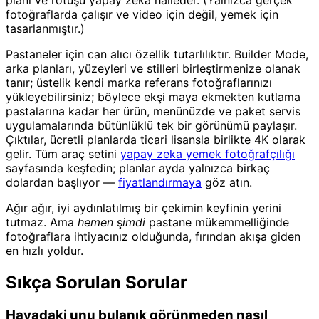
fotoğraflarda çalışır ve video için değil, yemek için
tasarlanmıştır.)
Pastaneler için can alıcı özellik tutarlılıktır. Builder Mode,
arka planları, yüzeyleri ve stilleri birleştirmenize olanak
tanır; üstelik kendi marka referans fotoğraflarınızı
yükleyebilirsiniz; böylece ekşi maya ekmekten kutlama
pastalarına kadar her ürün, menünüzde ve paket servis
uygulamalarında bütünlüklü tek bir görünümü paylaşır.
Çıktılar, ücretli planlarda ticari lisansla birlikte 4K olarak
gelir. Tüm araç setini
yapay zeka yemek fotoğrafçılığı
sayfasında keşfedin; planlar ayda yalnızca birkaç
dolardan başlıyor —
fiyatlandırmaya
göz atın.
Ağır ağır, iyi aydınlatılmış bir çekimin keyfinin yerini
tutmaz. Ama
hemen şimdi
pastane mükemmelliğinde
fotoğraflara ihtiyacınız olduğunda, fırından akışa giden
en hızlı yoldur.
Sıkça Sorulan Sorular
Havadaki unu bulanık görünmeden nasıl