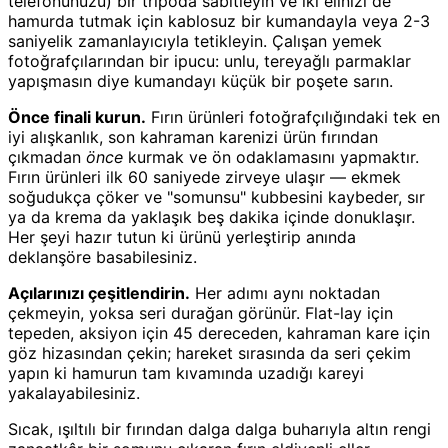
telefonunuzu) bir tripoda sabitleyin ve iki elinizi de
hamurda tutmak için kablosuz bir kumandayla veya 2-3
saniyelik zamanlayıcıyla tetikleyin. Çalışan yemek
fotoğrafçılarından bir ipucu: unlu, tereyağlı parmaklar
yapışmasın diye kumandayı küçük bir poşete sarın.
Önce finali kurun.
Fırın ürünleri fotoğrafçılığındaki tek en
iyi alışkanlık, son kahraman karenizi ürün fırından
çıkmadan
önce
kurmak ve ön odaklamasını yapmaktır.
Fırın ürünleri ilk 60 saniyede zirveye ulaşır — ekmek
soğudukça çöker ve "somunsu" kubbesini kaybeder, sır
ya da krema da yaklaşık beş dakika içinde donuklaşır.
Her şeyi hazır tutun ki ürünü yerleştirip anında
deklanşöre basabilesiniz.
Açılarınızı çeşitlendirin.
Her adımı aynı noktadan
çekmeyin, yoksa seri durağan görünür. Flat-lay için
tepeden, aksiyon için 45 dereceden, kahraman kare için
göz hizasından çekin; hareket sırasında da seri çekim
yapın ki hamurun tam kıvamında uzadığı kareyi
yakalayabilesiniz.
Sıcak, ışıltılı bir fırından dalga dalga buharıyla altın rengi