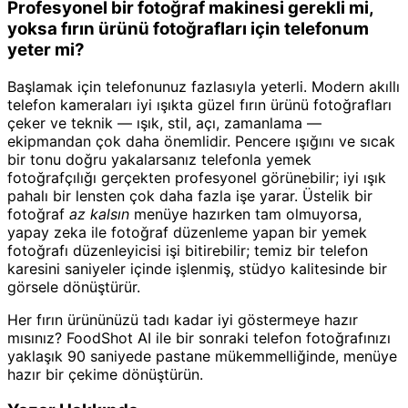
Profesyonel bir fotoğraf makinesi gerekli mi,
yoksa fırın ürünü fotoğrafları için telefonum
yeter mi?
Başlamak için telefonunuz fazlasıyla yeterli. Modern akıllı
telefon kameraları iyi ışıkta güzel fırın ürünü fotoğrafları
çeker ve teknik — ışık, stil, açı, zamanlama —
ekipmandan çok daha önemlidir. Pencere ışığını ve sıcak
bir tonu doğru yakalarsanız telefonla yemek
fotoğrafçılığı gerçekten profesyonel görünebilir; iyi ışık
pahalı bir lensten çok daha fazla işe yarar. Üstelik bir
fotoğraf
az kalsın
menüye hazırken tam olmuyorsa,
yapay zeka ile fotoğraf düzenleme yapan bir yemek
fotoğrafı düzenleyicisi işi bitirebilir; temiz bir telefon
karesini saniyeler içinde işlenmiş, stüdyo kalitesinde bir
görsele dönüştürür.
Her fırın ürününüzü tadı kadar iyi göstermeye hazır
mısınız? FoodShot AI ile bir sonraki telefon fotoğrafınızı
yaklaşık 90 saniyede pastane mükemmelliğinde, menüye
hazır bir çekime dönüştürün.