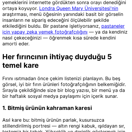
yemeklerini internette gördükten sonra orayı denediğini
ortaya koyuyor.
Londra Queen Mary Üniversitesi'nin
araştırması, menü öğesinin yanındaki basit bir görselin
insanların ne sipariş edeceğini ölçülebilir şekilde
etkilediğini buldu. Bir pastane işletiyorsanız,
pastaneler
için yapay zeka yemek fotoğrafçılığını
— ya da kendiniz
nasıl çekeceğinizi — öğrenmek kısa sürede kendini
amorti eder.
Her fırıncının ihtiyaç duyduğu 5
temel kare
Fırını ısıtmadan önce çekim listenizi planlayın. Bu beş
görsel, iyi bir fırın ürünleri fotoğrafçılığının belkemiğidir.
Sırayla çekildiğinde size bir blog yazısı, bir menü ya da
bir haftalık sosyal medya paylaşımı için içerik sunar.
1. Bitmiş ürünün kahraman karesi
Asıl kare bu: bitmiş ürünün parlak, kusursuzca
stillendirilmiş portresi — altın rengi kabuk, ışıldayan sır,
tertemiz bir tabak. Yükseklik ve derinlik göstermek için