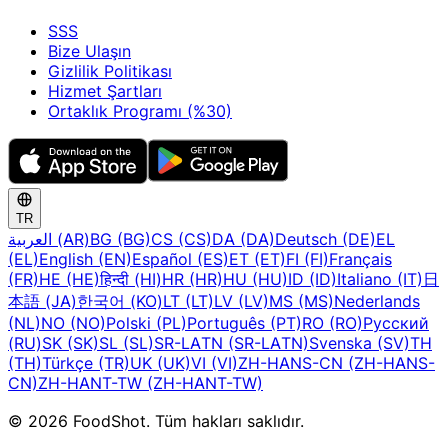
SSS
Bize Ulaşın
Gizlilik Politikası
Hizmet Şartları
Ortaklık Programı (%30)
TR
العربية (AR)
BG (BG)
CS (CS)
DA (DA)
Deutsch (DE)
EL
(EL)
English (EN)
Español (ES)
ET (ET)
FI (FI)
Français
(FR)
HE (HE)
हिन्दी (HI)
HR (HR)
HU (HU)
ID (ID)
Italiano (IT)
日
本語 (JA)
한국어 (KO)
LT (LT)
LV (LV)
MS (MS)
Nederlands
(NL)
NO (NO)
Polski (PL)
Português (PT)
RO (RO)
Русский
(RU)
SK (SK)
SL (SL)
SR-LATN (SR-LATN)
Svenska (SV)
TH
(TH)
Türkçe (TR)
UK (UK)
VI (VI)
ZH-HANS-CN (ZH-HANS-
CN)
ZH-HANT-TW (ZH-HANT-TW)
© 2026 FoodShot. Tüm hakları saklıdır.