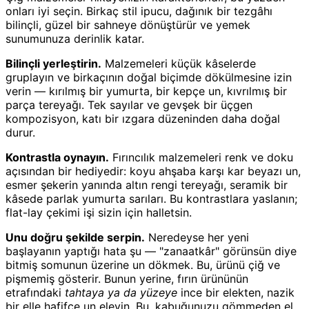
onları iyi seçin. Birkaç stil ipucu, dağınık bir tezgâhı
bilinçli, güzel bir sahneye dönüştürür ve yemek
sunumunuza derinlik katar.
Bilinçli yerleştirin.
Malzemeleri küçük kâselerde
gruplayın ve birkaçının doğal biçimde dökülmesine izin
verin — kırılmış bir yumurta, bir kepçe un, kıvrılmış bir
parça tereyağı. Tek sayılar ve gevşek bir üçgen
kompozisyon, katı bir ızgara düzeninden daha doğal
durur.
Kontrastla oynayın.
Fırıncılık malzemeleri renk ve doku
açısından bir hediyedir: koyu ahşaba karşı kar beyazı un,
esmer şekerin yanında altın rengi tereyağı, seramik bir
kâsede parlak yumurta sarıları. Bu kontrastlara yaslanın;
flat-lay çekimi işi sizin için halletsin.
Unu doğru şekilde serpin.
Neredeyse her yeni
başlayanın yaptığı hata şu — "zanaatkâr" görünsün diye
bitmiş somunun üzerine un dökmek. Bu, ürünü çiğ ve
pişmemiş gösterir. Bunun yerine, fırın ürününün
etrafındaki
tahtaya ya da yüzeye
ince bir elekten, nazik
bir elle hafifçe un eleyin. Bu, kabuğunuzu gömmeden el