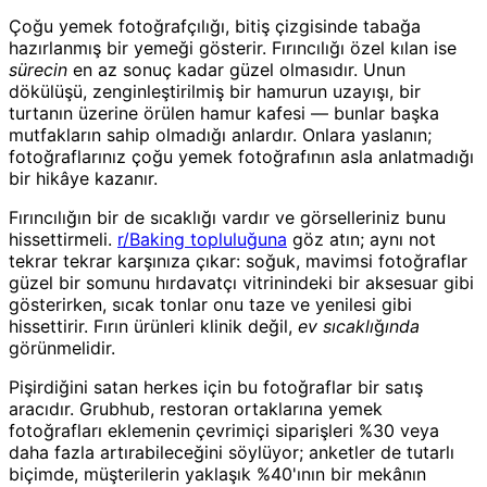
Çoğu yemek fotoğrafçılığı, bitiş çizgisinde tabağa
hazırlanmış bir yemeği gösterir. Fırıncılığı özel kılan ise
sürecin
en az sonuç kadar güzel olmasıdır. Unun
dökülüşü, zenginleştirilmiş bir hamurun uzayışı, bir
turtanın üzerine örülen hamur kafesi — bunlar başka
mutfakların sahip olmadığı anlardır. Onlara yaslanın;
fotoğraflarınız çoğu yemek fotoğrafının asla anlatmadığı
bir hikâye kazanır.
Fırıncılığın bir de sıcaklığı vardır ve görselleriniz bunu
hissettirmeli.
r/Baking topluluğuna
göz atın; aynı not
tekrar tekrar karşınıza çıkar: soğuk, mavimsi fotoğraflar
güzel bir somunu hırdavatçı vitrinindeki bir aksesuar gibi
gösterirken, sıcak tonlar onu taze ve yenilesi gibi
hissettirir. Fırın ürünleri klinik değil,
ev sıcaklığında
görünmelidir.
Pişirdiğini satan herkes için bu fotoğraflar bir satış
aracıdır. Grubhub, restoran ortaklarına yemek
fotoğrafları eklemenin çevrimiçi siparişleri %30 veya
daha fazla artırabileceğini söylüyor; anketler de tutarlı
biçimde, müşterilerin yaklaşık %40'ının bir mekânın