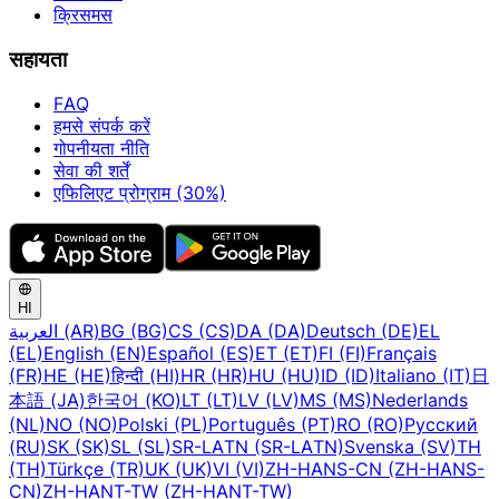
क्रिसमस
सहायता
FAQ
हमसे संपर्क करें
गोपनीयता नीति
सेवा की शर्तें
एफिलिएट प्रोग्राम (30%)
HI
العربية (AR)
BG (BG)
CS (CS)
DA (DA)
Deutsch (DE)
EL
(EL)
English (EN)
Español (ES)
ET (ET)
FI (FI)
Français
(FR)
HE (HE)
हिन्दी (HI)
HR (HR)
HU (HU)
ID (ID)
Italiano (IT)
日
本語 (JA)
한국어 (KO)
LT (LT)
LV (LV)
MS (MS)
Nederlands
(NL)
NO (NO)
Polski (PL)
Português (PT)
RO (RO)
Русский
(RU)
SK (SK)
SL (SL)
SR-LATN (SR-LATN)
Svenska (SV)
TH
(TH)
Türkçe (TR)
UK (UK)
VI (VI)
ZH-HANS-CN (ZH-HANS-
CN)
ZH-HANT-TW (ZH-HANT-TW)