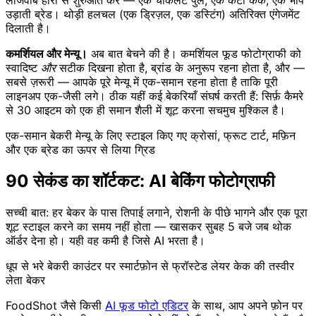
लाजवाब हीरो से शुरुआत करें — एक चॉकलेट पुल, एक कटा केक, एक भाप
उड़ाती ब्रेड। थोड़ी हलचल (एक ड्रिज़ल, एक डस्टिंग) अतिरिक्त एंगेजमेंट
दिलाती है।
कमर्शियल और मेन्यू।
अब बात बेचने की है। कमर्शियल फूड फोटोग्राफी को
स्वादिष्ट
और
सटीक दिखना होता है, ब्रांड के अनुरूप रहना होता है, और —
सबसे ज़रूरी — आपके पूरे मेन्यू में एक-समान रहना होता है ताकि पूरी
लाइनअप एक-जैसी लगे। ठीक यहीं कई बेकरियाँ संघर्ष करती हैं: सिर्फ़ कैमरे
से 30 आइटम को एक ही समान शैली में शूट करना सचमुच मुश्किल है।
एक-समान बेकरी मेन्यू के लिए स्टाइल किए गए क्रोसां, फ्रूट टार्ट, मफ़िन
और एक ब्रेड का ऊपर से लिया ग्रिड
90 सेकंड का शॉर्टकट: AI बेकिंग फोटोग्राफी
सच्ची बात: हर बेकर के पास तिपाई लगाने, रोशनी के पीछे भागने और एक पूरा
शूट स्टाइल करने का समय नहीं होता — खासकर सुबह 5 बजे जब थोक
ऑर्डर देना हो। यही वह कमी है जिसे AI भरता है।
धूप से भरे बेकरी काउंटर पर स्मार्टफ़ोन से फ्रॉस्टेड लेयर केक की तस्वीर
लेता बेकर
FoodShot जैसे किसी
AI फूड फोटो एडिटर
के साथ, आप अपने फ़ोन पर