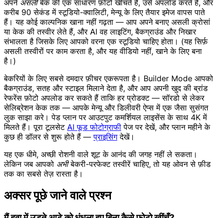
अपने
असली
बेक की एक साधारण फ़ोटो खींचते हैं, उसे अपलोड करते हैं, और
करीब 90 सेकंड में स्टूडियो-क्वालिटी, मेन्यू के लिए तैयार इमेज वापस पाते
हैं। यह कोई काल्पनिक खाना नहीं गढ़ता — आप अपने बनाए असली क्रोसां
या केक की तस्वीर लेते हैं, और AI वह लाइटिंग, बैकग्राउंड और निखार
संभालता है जिसके लिए आपको वरना एक स्टूडियो चाहिए होता। (यह सिर्फ़
असली तस्वीरों पर काम करता है, और यह वीडियो नहीं, खाने के लिए बना
है।)
बेकरियों के लिए सबसे दमदार फ़ीचर एकरूपता है। Builder Mode आपको
बैकग्राउंड, सतह और स्टाइल मिलाने देता है, और आप अपनी खुद की ब्रांड
रेफरेंस फ़ोटो अपलोड कर सकते हैं ताकि हर प्रोडक्ट — सॉरडो से लेकर
सेलिब्रेशन केक तक — आपके मेन्यू और डिलीवरी ऐप्स में एक जैसा सुसंगत
लुक साझा करे। पेड प्लान पर आउटपुट कमर्शियल लाइसेंस के साथ 4K में
मिलते हैं। पूरा टूलसेट
AI फूड फोटोग्राफी
पेज पर देखें, और प्लान महीने के
कुछ ही डॉलर से शुरू होते हैं —
प्राइसिंग
देखें।
यह एक धीमे, अच्छी रोशनी वाले शूट के आनंद की जगह नहीं ले सकता।
लेकिन जब आपको
अभी
बेकरी-परफेक्ट तस्वीरें चाहिए, तो यह ओवन से फ़ीड
तक का सबसे तेज़ रास्ता है।
अक्सर पूछे जाने वाले प्रश्न
मैं हवा में उड़ते आटे को धुंधला हुए बिना कैसे फ़ोटो खींचूँ?