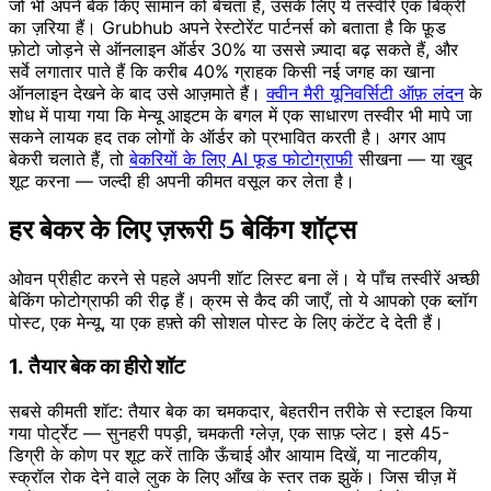
जो भी अपने बेक किए सामान को बेचता है, उसके लिए ये तस्वीरें एक बिक्री
का ज़रिया हैं। Grubhub अपने रेस्टोरेंट पार्टनर्स को बताता है कि फ़ूड
फ़ोटो जोड़ने से ऑनलाइन ऑर्डर 30% या उससे ज़्यादा बढ़ सकते हैं, और
सर्वे लगातार पाते हैं कि करीब 40% ग्राहक किसी नई जगह का खाना
ऑनलाइन देखने के बाद उसे आज़माते हैं।
क्वीन मैरी यूनिवर्सिटी ऑफ़ लंदन
के
शोध में पाया गया कि मेन्यू आइटम के बगल में एक साधारण तस्वीर भी मापे जा
सकने लायक हद तक लोगों के ऑर्डर को प्रभावित करती है। अगर आप
बेकरी चलाते हैं, तो
बेकरियों के लिए AI फूड फोटोग्राफी
सीखना — या खुद
शूट करना — जल्दी ही अपनी कीमत वसूल कर लेता है।
हर बेकर के लिए ज़रूरी 5 बेकिंग शॉट्स
ओवन प्रीहीट करने से पहले अपनी शॉट लिस्ट बना लें। ये पाँच तस्वीरें अच्छी
बेकिंग फोटोग्राफी की रीढ़ हैं। क्रम से कैद की जाएँ, तो ये आपको एक ब्लॉग
पोस्ट, एक मेन्यू, या एक हफ़्ते की सोशल पोस्ट के लिए कंटेंट दे देती हैं।
1. तैयार बेक का हीरो शॉट
सबसे कीमती शॉट: तैयार बेक का चमकदार, बेहतरीन तरीके से स्टाइल किया
गया पोर्ट्रेट — सुनहरी पपड़ी, चमकती ग्लेज़, एक साफ़ प्लेट। इसे 45-
डिग्री के कोण पर शूट करें ताकि ऊँचाई और आयाम दिखें, या नाटकीय,
स्क्रॉल रोक देने वाले लुक के लिए आँख के स्तर तक झुकें। जिस चीज़ में