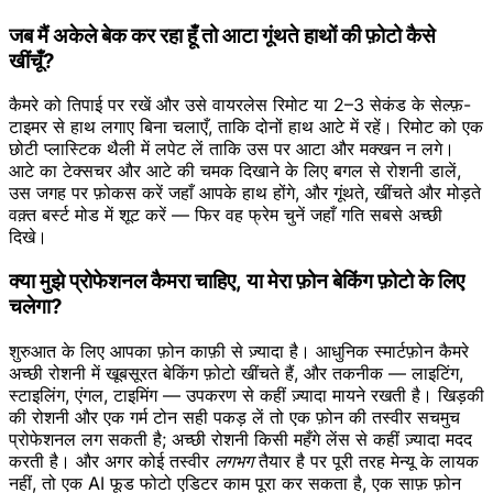
जब मैं अकेले बेक कर रहा हूँ तो आटा गूंथते हाथों की फ़ोटो कैसे
खींचूँ?
कैमरे को तिपाई पर रखें और उसे वायरलेस रिमोट या 2–3 सेकंड के सेल्फ़-
टाइमर से हाथ लगाए बिना चलाएँ, ताकि दोनों हाथ आटे में रहें। रिमोट को एक
छोटी प्लास्टिक थैली में लपेट लें ताकि उस पर आटा और मक्खन न लगे।
आटे का टेक्सचर और आटे की चमक दिखाने के लिए बगल से रोशनी डालें,
उस जगह पर फ़ोकस करें जहाँ आपके हाथ होंगे, और गूंथते, खींचते और मोड़ते
वक़्त बर्स्ट मोड में शूट करें — फिर वह फ्रेम चुनें जहाँ गति सबसे अच्छी
दिखे।
क्या मुझे प्रोफेशनल कैमरा चाहिए, या मेरा फ़ोन बेकिंग फ़ोटो के लिए
चलेगा?
शुरुआत के लिए आपका फ़ोन काफ़ी से ज़्यादा है। आधुनिक स्मार्टफ़ोन कैमरे
अच्छी रोशनी में खूबसूरत बेकिंग फ़ोटो खींचते हैं, और तकनीक — लाइटिंग,
स्टाइलिंग, एंगल, टाइमिंग — उपकरण से कहीं ज़्यादा मायने रखती है। खिड़की
की रोशनी और एक गर्म टोन सही पकड़ लें तो एक फ़ोन की तस्वीर सचमुच
प्रोफेशनल लग सकती है; अच्छी रोशनी किसी महँगे लेंस से कहीं ज़्यादा मदद
करती है। और अगर कोई तस्वीर
लगभग
तैयार है पर पूरी तरह मेन्यू के लायक
नहीं, तो एक AI फूड फोटो एडिटर काम पूरा कर सकता है, एक साफ़ फ़ोन