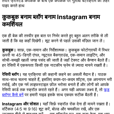
तैयार फ्रॉस्टेड कपकेक के बीच एक कपकेक पर गुलाबी बटरक्रीम की लहर
पाइप करते हाथ
कुकबुक बनाम ब्लॉग बनाम Instagram बनाम
कमर्शियल
एक ही बेक की तस्वीर इस बात पर निर्भर करते हुए बहुत अलग तरीके से ली
जाती है कि वह कहाँ दिखेगी। शूट करने से पहले उसकी मंज़िल जान लें।
कुकबुक।
साफ़, एक-समान और निर्देशात्मक। कुकबुक फोटोग्राफी में स्थिर
ऊपरी या 45-डिग्री एंगल, न्यूट्रल बैकग्राउंड, एक-समान लाइटिंग, और
सोची-समझी खाली जगह पसंद की जाती है जहाँ टेक्स्ट और कैप्शन बैठते हैं।
हर रेसिपी में एकरूपता किसी एक नाटकीय फ्रेम से ज़्यादा मायने रखती है।
रेसिपी ब्लॉग।
यह प्रक्रिया की कहानी कहने का असली मैदान है। पाठक
साथ-साथ चलना चाहते हैं, इसलिए कदम-दर-कदम शॉट्स, एक अपनापन भरी
रसोई, और एक गर्म लाइफस्टाइल फ़ील भरोसा बनाते हैं और लोगों को आपके
रेसिपी कार्ड तक स्क्रॉल कराते रहते हैं। अगर यही आपका लक्ष्य है, तो
फूड
ब्लॉगर कैसे बनें
पर हमारी गाइड इसके साथ एकदम सटीक बैठती है।
Instagram और सोशल।
यहाँ सिर्फ़ स्क्रॉल रोक देना ही मायने रखता है।
वर्टिकल (4:5 या 9:16) शूट करें, बोल्ड और चमकीला रखें, और एक