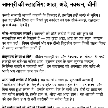
सामग्री की स्टाइलिंग: आटा, अंडे, मक्खन, चीनी
कच्ची सामग्री आपकी कहानी के किरदार हैं, इसलिए इन्हें अच्छे से चुनिए।
कुछ स्टाइलिंग टिप्स एक बिखरे हुए काउंटर को एक सोचे-समझे, खूबसूरत
दृश्य में बदल देते हैं।
सोच-समझकर सजाएँ।
सामग्री को छोटे कटोरों में रखें और कुछ को
स्वाभाविक रूप से बिखरने दें — एक फूटा अंडा, आटे का एक स्कूप, मक्खन
का एक कर्ल। विषम संख्याएँ और एक ढीली त्रिकोण रचना किसी सख़्त ग्रिड
से ज़्यादा स्वाभाविक लगती हैं।
कंट्रास्ट के साथ खेलें।
बेकिंग सामग्री रंग-और-टेक्सचर का तोहफ़ा है: गहरी
लकड़ी पर बर्फ़-सा सफ़ेद आटा, ब्राउन शुगर के पास सुनहरा मक्खन,
सिरैमिक कटोरे में चमकती जर्दी। इन कंट्रास्ट को अपनाइए और फ्लैट-ले
अपने आप आपका काम कर देगा।
आटा सही तरीके से छिड़कें।
यह गलती लगभग हर शुरुआती करता है —
"आर्टिज़न" दिखने के लिए तैयार ब्रेड पर आटा उड़ेल देना। यह कच्चा और
बिना पका हुआ लगता है। इसके बजाय, बेक के चारों ओर
बोर्ड या सतह
पर
एक महीन छलनी से, हल्के हाथ से, थोड़ा-सा आटा छानें। यह आपकी पपड़ी
को ढके बिना हाथ से बनी कारीगरी का संकेत देता है।
ऐसे प्रॉप्स चुनें जो धीरे से "बेकरी" कहें।
एक लकड़ी का कटिंग बोर्ड, संगमरमर