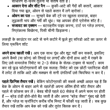
साधारण दो-फ्रेम तुलना भी संतोष देती है।
आकार देना और शीट पैन
— कुकी-आटे की गेंदों की कतारें, आकार
दिया गया बूल, ओवन से पहले कतार में लगे क्रोसां।
ओवन का पल
— सुनहरे बेक की ट्रे पर खुलता दरवाज़ा, बाहर
लुढ़कती भाप और गर्मी की धुंध। यह आपका हीरो प्रोसेस शॉट है।
सजावट का एक्शन
— बटरक्रीम पाइप करना, टार्ट पर ग्लेज़ लगाना,
स्प्रिंकल्स बिखेरना, पिसी चीनी छिड़कना।
लकड़ी के काउंटर पर आटे से सने कटोरे में फूले हुए सॉरडो आटे का ऊपर से
लिया प्रूफिंग शॉट
अपने हाथ खाली रखें।
आप एक साथ गूंथ और शूट नहीं कर सकते, इसलिए
अपने कैमरे (या फ़ोन) को तिपाई पर लगाएँ और दोनों हाथ आटे में रखने के
लिए उसे वायरलेस रिमोट या 2–3 सेकंड के सेल्फ़-टाइमर से चलाएँ। काम
कर रहे फूड फोटोग्राफरों की एक सलाह: रिमोट को एक छोटी प्लास्टिक थैली
में लपेट लें ताकि आटे और मक्खन से सनी उंगलियाँ उसे चिपचिपा न कर दें।
पहले फ़िनिश तैयार रखें।
बेकिंग फोटोग्राफी की सबसे अच्छी आदत यह है कि
बेक के ओवन से बाहर आने से
पहले
ही अपना अंतिम हीरो शॉट तैयार और
पहले से फ़ोकस कर लें। बेक्ड चीज़ें पहले 60 सेकंड में अपने चरम पर होती
हैं — ब्रेड ठंडी होते-होते बैठ जाती है और अपना "ब्रेड जैसा" गुंबद खो देती
है, और ग्लेज़ या फ्रॉस्टिंग करीब पाँच मिनट में फीकी पड़ जाती है। सब कुछ
तैयार रखें ताकि आप बेक को रखें और तुरंत क्लिक कर दें।