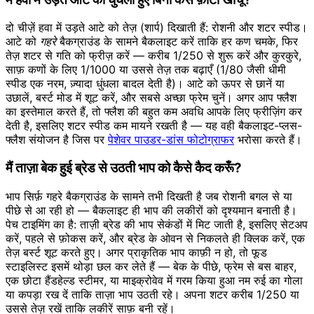
दो चीज़ें हवा में उड़ते आटे को तेज़ (शार्प) दिखाती हैं: रोशनी और शटर स्पीड।
आटे को
गहरे
बैकग्राउंड के सामने बैकलाइट करें ताकि हर कण चमके, फिर
तेज़ शटर से गति को फ्रीज़ करें — करीब 1/250 से शुरू करें और कुरकुरे,
साफ़ कणों के लिए 1/1000 या उससे तेज़ तक बढ़ाएँ (1/80 जैसी धीमी
स्पीड एक नरम, ज़्यादा धुंधला बादल देती है)। आटे को ऊपर से छानें या
उछालें, बर्स्ट मोड में शूट करें, और सबसे अच्छा फ्रेम चुनें। अगर आप फ्लैश
का इस्तेमाल करते हैं, तो फ्लैश की बहुत कम अवधि आपके लिए फ्रीज़िंग कर
देती है, इसलिए शटर स्पीड कम मायने रखती है — यह वही बैकलाइट-प्लस-
फ्लैश संयोजन है जिस पर
पेशेवर पाउडर-डांस फोटोग्राफर
भरोसा करते हैं।
मैं ताज़ा बेक हुई ब्रेड से उठती भाप को कैसे कैद करूँ?
भाप सिर्फ़ गहरे बैकग्राउंड के सामने तभी दिखती है जब रोशनी बगल से या
पीछे से आ रही हो — बैकलाइट ही भाप की लकीरों को दृश्यमान बनाती है।
पेच टाइमिंग का है: ताज़ी ब्रेड की भाप सेकंडों में मिट जाती है, इसलिए सेटअप
करें, पहले से फ़ोकस करें, और ब्रेड के ओवन से निकलते ही क्लिक करें, एक
तेज़ बर्स्ट शूट करते हुए। अगर प्राकृतिक भाप काफ़ी न हो, तो फूड
स्टाइलिस्ट इसमें थोड़ा छल कर लेते हैं — बेक के पीछे, फ्रेम से बस बाहर,
एक छोटा हैंडहेल्ड स्टीमर, या माइक्रोवेव में गरम किया हुआ नम रुई का गोला
या कपड़ा रख दें ताकि ताज़ा भाप उठती रहे। अपना शटर करीब 1/250 या
उससे तेज़ रखें ताकि लकीरें साफ़ बनी रहें।