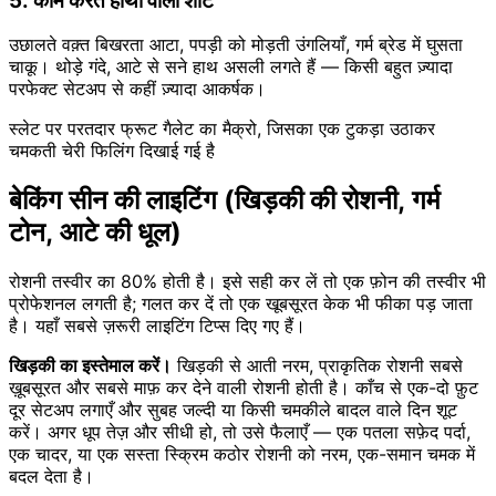
5. काम करते हाथों वाला शॉट
उछालते वक़्त बिखरता आटा, पपड़ी को मोड़ती उंगलियाँ, गर्म ब्रेड में घुसता
चाकू। थोड़े गंदे, आटे से सने हाथ असली लगते हैं — किसी बहुत ज़्यादा
परफेक्ट सेटअप से कहीं ज़्यादा आकर्षक।
स्लेट पर परतदार फ्रूट गैलेट का मैक्रो, जिसका एक टुकड़ा उठाकर
चमकती चेरी फिलिंग दिखाई गई है
बेकिंग सीन की लाइटिंग (खिड़की की रोशनी, गर्म
टोन, आटे की धूल)
रोशनी तस्वीर का 80% होती है। इसे सही कर लें तो एक फ़ोन की तस्वीर भी
प्रोफेशनल लगती है; गलत कर दें तो एक खूबसूरत केक भी फीका पड़ जाता
है। यहाँ सबसे ज़रूरी लाइटिंग टिप्स दिए गए हैं।
खिड़की का इस्तेमाल करें।
खिड़की से आती नरम, प्राकृतिक रोशनी सबसे
ख़ूबसूरत और सबसे माफ़ कर देने वाली रोशनी होती है। काँच से एक-दो फ़ुट
दूर सेटअप लगाएँ और सुबह जल्दी या किसी चमकीले बादल वाले दिन शूट
करें। अगर धूप तेज़ और सीधी हो, तो उसे फैलाएँ — एक पतला सफ़ेद पर्दा,
एक चादर, या एक सस्ता स्क्रिम कठोर रोशनी को नरम, एक-समान चमक में
बदल देता है।