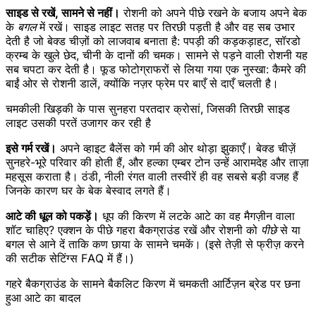
साइड से रखें, सामने से नहीं।
रोशनी को अपने पीछे रखने के बजाय अपने बेक
के
बगल
में रखें। साइड लाइट सतह पर तिरछी पड़ती है और वह सब उभार
देती है जो बेक्ड चीज़ों को लाजवाब बनाता है: पपड़ी की कड़कड़ाहट, सॉरडो
क्रम्ब के खुले छेद, चीनी के दानों की चमक। सामने से पड़ने वाली रोशनी यह
सब चपटा कर देती है। फूड फोटोग्राफरों से लिया गया एक नुस्खा: कैमरे की
बाईं ओर से रोशनी डालें, क्योंकि नज़र फ्रेम पर बाएँ से दाएँ चलती है।
चमकीली खिड़की के पास सुनहरा परतदार क्रोसां, जिसकी तिरछी साइड
लाइट उसकी परतें उजागर कर रही है
इसे गर्म रखें।
अपने व्हाइट बैलेंस को गर्म की ओर थोड़ा झुकाएँ। बेक्ड चीज़ें
सुनहरे-भूरे परिवार की होती हैं, और हल्का एम्बर टोन उन्हें आरामदेह और ताज़ा
महसूस कराता है। ठंडी, नीली रंगत वाली तस्वीरें ही वह सबसे बड़ी वजह हैं
जिनके कारण घर के बेक बेस्वाद लगते हैं।
आटे की धूल को पकड़ें।
धूप की किरण में लटके आटे का वह मैगज़ीन वाला
शॉट चाहिए? एक्शन के पीछे गहरा बैकग्राउंड रखें और रोशनी को
पीछे
से या
बगल से आने दें ताकि कण छाया के सामने चमकें। (इसे तेज़ी से फ्रीज़ करने
की सटीक सेटिंग्स FAQ में हैं।)
गहरे बैकग्राउंड के सामने बैकलिट किरण में चमकती आर्टिज़न ब्रेड पर छना
हुआ आटे का बादल