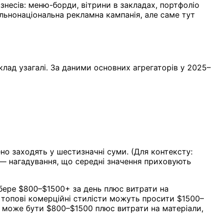
несів: меню-борди, вітрини в закладах, портфоліо
альнонаціональна рекламна кампанія, але саме тут
клад узагалі. За даними основних агрегаторів у 2025–
ено заходять у шестизначні суми. (Для контексту:
 — нагадування, що середні значення приховують
бере $800–$1500+ за день плюс витрати на
як топові комерційні стилісти можуть просити $1500–
ок може бути $800–$1500 плюс витрати на матеріали,