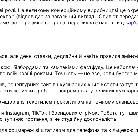
і ролі. На великому комерційному виробництві це окре
иректор (відповідає за загальний вигляд). Стиліст перед
 саме фотографічна сторона, перегляньте наш огляд
кар'
я, але денні ставки, дедлайни й навіть правила змінюю
ою, білбордами та кампаніями фастфуду. Це найоплачув
всій країні роками. Точність — це все, коли бургер ма
, рецептурних сайтів і кулінарних книг. Естетика тут т
х стилістичних робіт — зокрема їжа у великих кулінарни
помідорів із текстилем і реквізитом на темному сланцев
 Instagram, TikTok і брендових стрічок. Робота тут шв
о зупиняє гортання, а не студійну досконалість.
 для соцмереж зі штативом для телефона та кільцевою