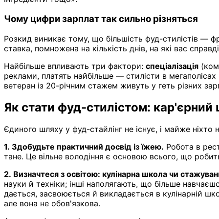
Чому цифри зарплат так сильно різняться
Розкид виникає тому, що більшість фуд-стилістів — фр
ставка, помножена на кількість днів, на які вас справ
Найбільше впливають три фактори:
спеціалізація
(ком
реклами, платять найбільше — стилісти в мегаполіса
ветеран із 20-річним стажем живуть у геть різних зарп
Як стати фуд-стилістом: кар'єрний 
Єдиного шляху у фуд-стайлінг не існує, і майже ніхто
1. Здобудьте практичний досвід із їжею.
Робота в рест
тане. Це вільне володіння є основою всього, що робить
2. Визначтеся з освітою: кулінарна школа чи стажуван
науки й техніки; інші наполягають, що більше навчаєш
дається, засвоюється й викладається в кулінарній шко
але вона не обов'язкова.