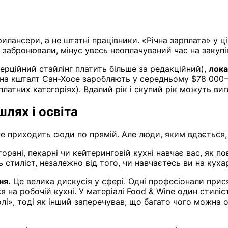
илансери, а не штатні працівники. «Річна зарплата» у ц
ді забронювали, мінус увесь неоплачуваний час на закупі
ерційний стайлінг платить більше за редакційний),
лока
х на кшталт Сан-Хосе заробляють у середньому $78 000
латних категоріях). Вдалий рік і скупий рік можуть виг
шлях і освіта
 не приходить сюди по прямій. Але люди, яким вдається
орані, пекарні чи кейтеринговій кухні навчає вас, як по
 стиліст, незалежно від того, чи навчаєтесь ви на куха
ня.
Це велика дискусія у сфері. Одні професіонали прис
ся на робочій кухні. У матеріалі Food & Wine один стил
лі», тоді як інший заперечував, що багато чого можна о