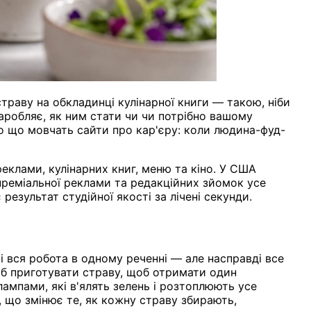
траву на обкладинці кулінарної книги — такою, ніби
заробляє, як ним стати чи чи потрібно вашому
ро що мовчать сайти про кар'єру: коли людина-фуд-
еклами, кулінарних книг, меню та кіно. У США
преміальної реклами та редакційних зйомок усе
результат студійної якості за лічені секунди.
і вся робота в одному реченні — але насправді все
роб приготувати страву, щоб отримати один
ампами, які в'ялять зелень і розтоплюють усе
, що змінює те, як кожну страву збирають,