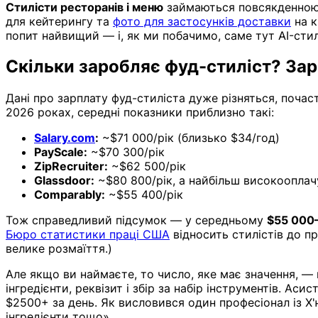
Стилісти ресторанів і меню
займаються повсякденною р
для кейтерингу та
фото для застосунків доставки
на к
попит найвищий — і, як ми побачимо, саме тут AI-стил
Скільки заробляє фуд-стиліст? Зар
Дані про зарплату фуд-стиліста дуже різняться, почас
2026 роках, середні показники приблизно такі:
Salary.com
:
~$71 000/рік (близько $34/год)
PayScale:
~$70 300/рік
ZipRecruiter:
~$62 500/рік
Glassdoor:
~$80 800/рік, а найбільш високооплач
Comparably:
~$55 400/рік
Тож справедливий підсумок — у середньому
$55 000–
Бюро статистики праці США
відносить стилістів до п
велике розмаїття.)
Але якщо ви наймаєте, то число, яке має значення, —
інгредієнти, реквізит і збір за набір інструментів. А
$2500+ за день. Як висловився один професіонал із Х'
інгредієнти тощо».