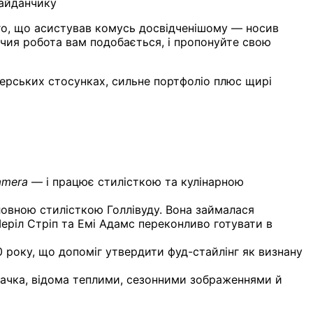
майданчику
го, що асистував комусь досвідченішому — носив
, чия робота вам подобається, і пропонуйте свою
серських стосунках, сильне портфоліо плюс щирі
Camera
— і працює стилісткою та кулінарною
оловною стилісткою Голлівуду. Вона займалася
еріл Стріп та Емі Адамс переконливо готувати в
 року, що допоміг утвердити фуд-стайлінг як визнану
дачка, відома теплими, сезонними зображеннями й