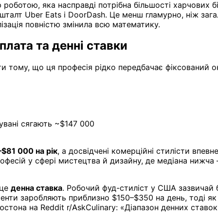
оботою, яка насправді потрібна більшості харчових біз
шталт Uber Eats і DoorDash. Це менш гламурно, ніж заг
ізація повністю змінила всю математику.
плата та денні ставки
ти тому, що ця професія рідко передбачає фіксований о
увані сягають ~$147 000
$81 000 на рік
, а досвідчені комерційні стилісти впевн
рофесій у сфері мистецтва й дизайну, де медіана нижча
 це
денна ставка
. Робочий фуд-стиліст у США зазвичай 
систенти заробляють приблизно $150–$350 на день, тоді 
юстона на Reddit r/AskCulinary: «Діапазон денних став