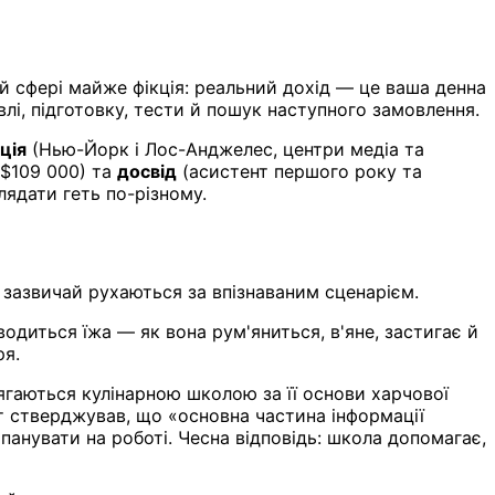
ій сфері майже фікція: реальний дохід — це ваша денна
влі, підготовку, тести й пошук наступного замовлення.
ція
(Нью-Йорк і Лос-Анджелес, центри медіа та
–$109 000) та
досвід
(асистент першого року та
лядати геть по-різному.
, зазвичай рухаються за впізнаваним сценарієм.
водиться їжа — як вона рум'яниться, в'яне, застигає й
ря.
ягаються кулінарною школою за її основи харчової
іст стверджував, що «основна частина інформації
панувати на роботі. Чесна відповідь: школа допомагає,