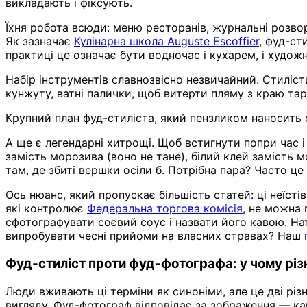
викладають і фіксують.
Їхня робота всюди: меню ресторанів, журнальні розворо
Як зазначає
Кулінарна школа Auguste Escoffier
, фуд-ст
практиці це означає бути водночас і кухарем, і худож
Набір інструментів славнозвісно незвичайний. Стиліст
кунжуту, ватні палички, щоб витерти пляму з краю тар
Крупний план фуд-стиліста, який пензликом наносить 
А ще є легендарні хитрощі. Щоб встигнути попри час 
замість морозива (воно не тане), білий клей замість м
там, де збиті вершки осіли б. Потрібна пара? Часто це
Ось нюанс, який пропускає більшість статей: ці неїс
які контролює
Федеральна торгова комісія
, не можна
сфотографувати соєвий соус і назвати його кавою. Нат
випробувати чесні прийоми на власних стравах? Наш
Фуд-стиліст проти фуд-фотографа: у чому різ
Люди вживають ці терміни як синоніми, але це дві різн
вигляду. Фуд-фотограф відповідає за зображення — кам