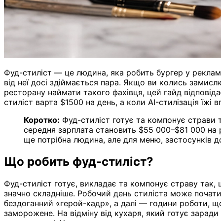
Фуд-стиліст — це людина, яка робить бургер у рекламі
від неї досі здіймається пара. Якщо ви колись замисл
ресторану наймати такого фахівця, цей гайд відповід
стиліст варта $1500 на день, а коли AI-стилізація їжі 
Коротко:
Фуд-стиліст готує та компонує страви т
середня зарплата становить $55 000–$81 000 на 
ще потрібна людина, але для меню, застосунків до
Що робить фуд-стиліст?
Фуд-стиліст готує, викладає та компонує страву так, 
значно складніше. Робочий день стиліста може почати
бездоганний «герой-кадр», а далі — години роботи, що
заморожене. На відміну від кухаря, який готує заради