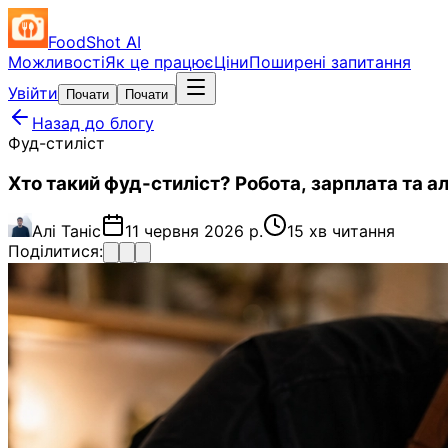
FoodShot AI
Можливості
Як це працює
Ціни
Поширені запитання
Увійти
Почати
Почати
Назад до блогу
Фуд-стиліст
Хто такий фуд-стиліст? Робота, зарплата та а
Алі Таніс
11 червня 2026 р.
15 хв читання
Поділитися: