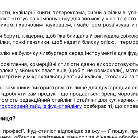
ти, кулінарні книги, телереклама, сцени з фільмів, упа
иліст «готує та компонує їжу для зйомок у кіно та фото
ником, і харчовим науковцем, і майстром розв'язувати 
и беруть гліцерин, щоб їжа блищала й виглядала свіжою,
ілки, тонкі пензлики, щоб надати блиску олією, і терм
олію на булочку чизбургера серед інструментів для фуд
і освітлення, комерційні стилісти давно використовую
олока у зйомках пластівців (щоб ті не розмокали), мото
 нагрітий у мікрохвильовці ватний кульок, схований за 
тівні замінники використовують лише для другорядних е
 підробляти сам продукт, що продається: бренд морози
омість редакційний стайлінг і стайлінг для кулінарних
покроковий гайд із фуд-стайлінгу
розбирає ті, що спра
ниця?
і професії. Фуд-стиліст відповідає за їжу — її пошук, 
еру, об'єктив, освітлення, ракурси та фінальну обробку