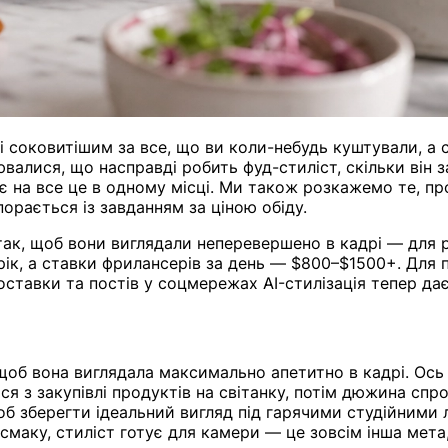
 соковитішим за все, що ви коли-небудь куштували, а с
ювалися, що насправді робить фуд-стиліст, скільки він 
ає на все це в одному місці. Ми також розкажемо те, п
впорається із завданням за ціною обіду.
ак, щоб вони виглядали неперевершено в кадрі — для р
рік, а ставки фрилансерів за день — $800–$1500+. Для 
ставки та постів у соцмережах AI-стилізація тепер дає 
щоб вона виглядала максимально апетитно в кадрі. Ось 
ся з закупівлі продуктів на світанку, потім дюжина сп
б зберегти ідеальний вигляд під гарячими студійними л
 смаку, стиліст готує для камери — це зовсім інша мета