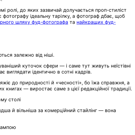
мі ролі, до яких зазвичай долучається проп-стиліст
ає фотографу ідеальну тарілку, а фотограф дбає, щоб
єрного шляху фуд-фотографа
та
найкращих фуд-
ться залежно від ніші.
аніший куточок сфери — і саме тут живуть неїстівні
є виглядати ідентично в сотні кадрів.
яжіє до природності й «чесності», бо їжа справжня, а
х книгах — виростає саме з цієї редакційної традиції.
ому столі
идша й вільніша за комерційний стайлінг — вона
 лампою