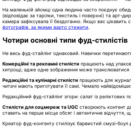
На маленькій зйомці одна людина часто поєднує обидв
(відповідає за тарілки, текстиль і поверхні) та арт-д
камера зафіксувала її бездоганно. Якщо вас цікавить
фотографів, за якими варто стежити
.
Чотири основні типи фуд-стилістів
Не весь фуд-стайлінг однаковий. Навички перетинаютьс
Комерційні та рекламні стилісти
працюють над упаковк
хитрощі, адже одне зображення може транслюватися по 
Редакційні та кулінарні стилісти
працюють для журналів
читачі мають приготувати її самі. Чимало найвідоміши
Редакційний фуд-стайлінг згори: салат із реліктових 
Стилісти для соцмереж та UGC
створюють контент для
ставить на перше місце обсяг і автентичне відчуття, щ
Креатор фуд-контенту стилізує барвистий смузі-боул