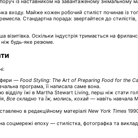
 поруч із наставником на завантаженому знімальному 
ка входу. Майже кожен робочий стиліст починав із то
 ремесла. Стандартна порада: звертайтеся до стилістів
а візитівка. Оскільки індустрія тримається на фрилан
 ніж будь-яке резюме.
ати
і:
 сфери —
Food Styling: The Art of Preparing Food for the 
вчальна програма, її написала саме вона.
відділу їжі в Martha Stewart Living, перш ніж стати г
ія
,
Все складно
та
Їж, молись, кохай
— навіть навчала М
ставлено в редакційному матеріалі
New York Times
1990
на соцмережі епоху — стилістка, фотографка та викла