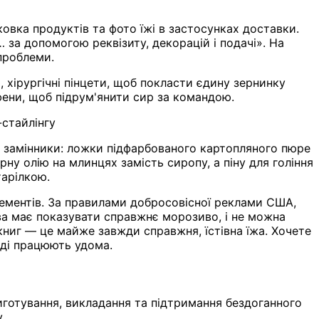
ковка продуктів та фото їжі в застосунках доставки.
… за допомогою реквізиту, декорацій і подачі». На
проблеми.
 хірургічні пінцети, щоб покласти єдину зернинку
офени, щоб підрум'янити сир за командою.
-стайлінгу
ть замінники: ложки підфарбованого картопляного пюре
рну олію на млинцях замість сиропу, а піну для гоління
тарілкою.
лементів. За правилами добросовісної реклами США,
ва має показувати справжнє морозиво, і не можна
 книг — це майже завжди справжня, їстівна їжа. Хочете
вді працюють удома.
приготування, викладання та підтримання бездоганного
.