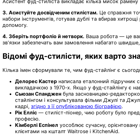
Асистент фуд-стиліста викладає кілька мисок рамену
3. Асистуйте досвідченим стилістам.
Це справжня точ
набори інструментів, готував дублі та вбирав хитрощі
допомогу.
4. Зберіть портфоліо й нетворк.
Ваша робота — це ваш
зв'язки забезпечать вам замовлення набагато швидше,
Відомі фуд-стилісти, яких варто зн
Кілька імен сформували те, чим фуд-стайлінг є сьогодн
Делорес Кастер
написала еталонний підручник
викладачкою з 1970-х. Якщо у фуд-стайлінгу є на
Сьюзан Спанджен
була засновницею-редакторкою 
стайлінгом і консультувала фільми
Джулі та Джул
кадрі,
згідно з її опублікованою біографією
.
Рік Елліс
— стиліст-піонер, чию роботу було пред
професію.
Кімберлі Еспінел
уособлює сучасну, орієнтовану 
клієнтами на кшталт Waitrose і KitchenAid.