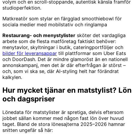
volym och en scroll-stoppande, autentisk känsla framför
studioperfektion.
Matkreatör som stylar en färgglad smoothiebowl för
sociala medier med mobilstativ och ringlampa
Restaurang- och menystylister
sköter det vardagliga
arbete som de flesta matföretag faktiskt behöver:
menytavlor, skyltningar i butik, cateringportföljer och
bilder för leveransappar
till plattformar som Uber Eats
och DoorDash. Det är mindre glamoröst än en nationell
annonskampanj, men det är där efterfrågan är störst –
och, som vi ska se, där AI-styling helt har förändrat
kalkylen.
Hur mycket tjänar en matstylist? Lön
och dagspriser
Lönedata för matstylister är spretiga, delvis eftersom
jobbet sällan kommer med någon fast lön över huvud
taget. Bland de stora lönesajterna 2025–2026 hamnar
snitten ungefär så här: