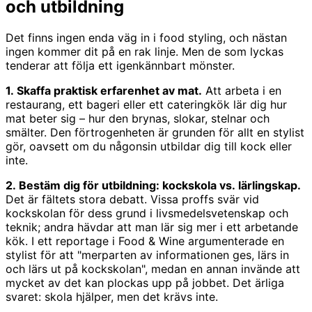
och utbildning
Det finns ingen enda väg in i food styling, och nästan
ingen kommer dit på en rak linje. Men de som lyckas
tenderar att följa ett igenkännbart mönster.
1. Skaffa praktisk erfarenhet av mat.
Att arbeta i en
restaurang, ett bageri eller ett cateringkök lär dig hur
mat beter sig – hur den brynas, slokar, stelnar och
smälter. Den förtrogenheten är grunden för allt en stylist
gör, oavsett om du någonsin utbildar dig till kock eller
inte.
2. Bestäm dig för utbildning: kockskola vs. lärlingskap.
Det är fältets stora debatt. Vissa proffs svär vid
kockskolan för dess grund i livsmedelsvetenskap och
teknik; andra hävdar att man lär sig mer i ett arbetande
kök. I ett reportage i Food & Wine argumenterade en
stylist för att "merparten av informationen ges, lärs in
och lärs ut på kockskolan", medan en annan invände att
mycket av det kan plockas upp på jobbet. Det ärliga
svaret: skola hjälper, men det krävs inte.