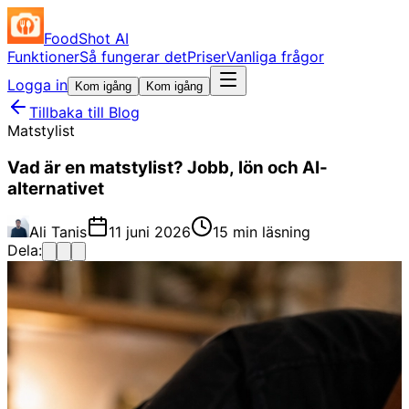
FoodShot AI
Funktioner
Så fungerar det
Priser
Vanliga frågor
Logga in
Kom igång
Kom igång
Tillbaka till Blog
Matstylist
Vad är en matstylist? Jobb, lön och AI-
alternativet
Ali Tanis
11 juni 2026
15 min läsning
Dela: