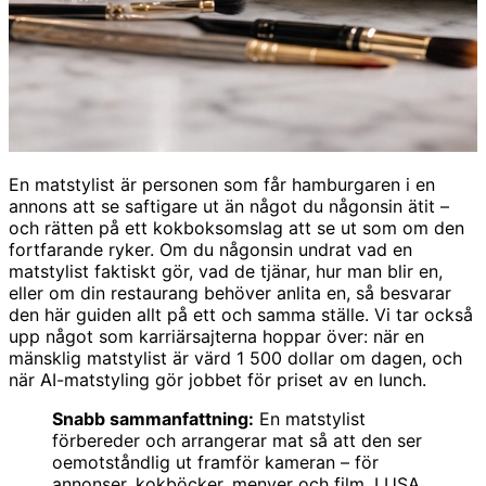
En matstylist är personen som får hamburgaren i en
annons att se saftigare ut än något du någonsin ätit –
och rätten på ett kokboksomslag att se ut som om den
fortfarande ryker. Om du någonsin undrat vad en
matstylist faktiskt gör, vad de tjänar, hur man blir en,
eller om din restaurang behöver anlita en, så besvarar
den här guiden allt på ett och samma ställe. Vi tar också
upp något som karriärsajterna hoppar över: när en
mänsklig matstylist är värd 1 500 dollar om dagen, och
när AI-matstyling gör jobbet för priset av en lunch.
Snabb sammanfattning:
En matstylist
förbereder och arrangerar mat så att den ser
oemotståndlig ut framför kameran – för
annonser, kokböcker, menyer och film. I USA