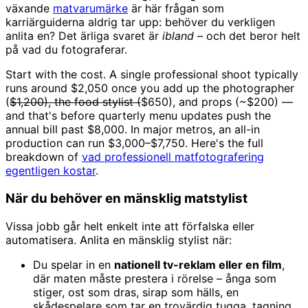
växande
matvarumärke
är här frågan som
karriärguiderna aldrig tar upp: behöver du verkligen
anlita en? Det ärliga svaret är
ibland
– och det beror helt
på vad du fotograferar.
Start with the cost. A single professional shoot typically
runs around $2,050 once you add up the photographer
(
$1,200), the food stylist (
$650), and props (~$200) —
and that's before quarterly menu updates push the
annual bill past $8,000. In major metros, an all-in
production can run $3,000–$7,750. Here's the full
breakdown of
vad professionell matfotografering
egentligen kostar
.
När du behöver en mänsklig matstylist
Vissa jobb går helt enkelt inte att förfalska eller
automatisera. Anlita en mänsklig stylist när:
Du spelar in en
nationell tv-reklam eller en film
,
där maten måste prestera i rörelse – ånga som
stiger, ost som dras, sirap som hälls, en
skådespelare som tar en trovärdig tugga, tagning