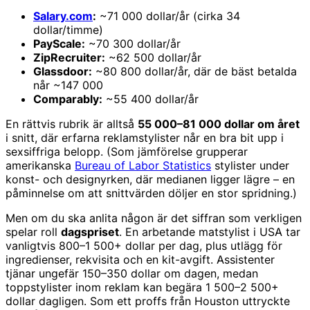
Salary.com
:
~71 000 dollar/år (cirka 34
dollar/timme)
PayScale:
~70 300 dollar/år
ZipRecruiter:
~62 500 dollar/år
Glassdoor:
~80 800 dollar/år, där de bäst betalda
når ~147 000
Comparably:
~55 400 dollar/år
En rättvis rubrik är alltså
55 000–81 000 dollar om året
i snitt, där erfarna reklamstylister når en bra bit upp i
sexsiffriga belopp. (Som jämförelse grupperar
amerikanska
Bureau of Labor Statistics
stylister under
konst- och designyrken, där medianen ligger lägre – en
påminnelse om att snittvärden döljer en stor spridning.)
Men om du ska anlita någon är det siffran som verkligen
spelar roll
dagspriset
. En arbetande matstylist i USA tar
vanligtvis 800–1 500+ dollar per dag, plus utlägg för
ingredienser, rekvisita och en kit-avgift. Assistenter
tjänar ungefär 150–350 dollar om dagen, medan
toppstylister inom reklam kan begära 1 500–2 500+
dollar dagligen. Som ett proffs från Houston uttryckte