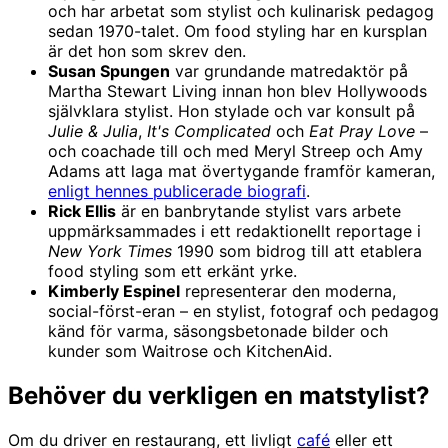
och har arbetat som stylist och kulinarisk pedagog
sedan 1970-talet. Om food styling har en kursplan
är det hon som skrev den.
Susan Spungen
var grundande matredaktör på
Martha Stewart Living innan hon blev Hollywoods
självklara stylist. Hon stylade och var konsult på
Julie & Julia
,
It's Complicated
och
Eat Pray Love
–
och coachade till och med Meryl Streep och Amy
Adams att laga mat övertygande framför kameran,
enligt hennes publicerade biografi
.
Rick Ellis
är en banbrytande stylist vars arbete
uppmärksammades i ett redaktionellt reportage i
New York Times
1990 som bidrog till att etablera
food styling som ett erkänt yrke.
Kimberly Espinel
representerar den moderna,
social-först-eran – en stylist, fotograf och pedagog
känd för varma, säsongsbetonade bilder och
kunder som Waitrose och KitchenAid.
Behöver du verkligen en matstylist?
Om du driver en restaurang, ett livligt
café
eller ett