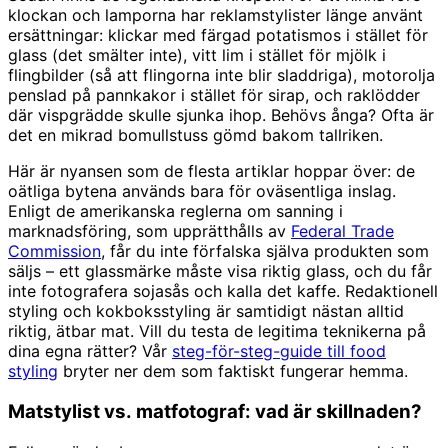
klockan och lamporna har reklamstylister länge använt
ersättningar: klickar med färgad potatismos i stället för
glass (det smälter inte), vitt lim i stället för mjölk i
flingbilder (så att flingorna inte blir sladdriga), motorolja
penslad på pannkakor i stället för sirap, och raklödder
där vispgrädde skulle sjunka ihop. Behövs ånga? Ofta är
det en mikrad bomullstuss gömd bakom tallriken.
Här är nyansen som de flesta artiklar hoppar över: de
oätliga bytena används bara för oväsentliga inslag.
Enligt de amerikanska reglerna om sanning i
marknadsföring, som upprätthålls av
Federal Trade
Commission
, får du inte förfalska själva produkten som
säljs – ett glassmärke måste visa riktig glass, och du får
inte fotografera sojasås och kalla det kaffe. Redaktionell
styling och kokboksstyling är samtidigt nästan alltid
riktig, ätbar mat. Vill du testa de legitima teknikerna på
dina egna rätter? Vår
steg-för-steg-guide till food
styling
bryter ner dem som faktiskt fungerar hemma.
Matstylist vs. matfotograf: vad är skillnaden?