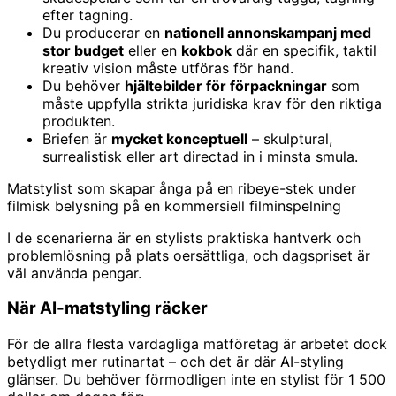
efter tagning.
Du producerar en
nationell annonskampanj med
stor budget
eller en
kokbok
där en specifik, taktil
kreativ vision måste utföras för hand.
Du behöver
hjältebilder för förpackningar
som
måste uppfylla strikta juridiska krav för den riktiga
produkten.
Briefen är
mycket konceptuell
– skulptural,
surrealistisk eller art directad in i minsta smula.
Matstylist som skapar ånga på en ribeye-stek under
filmisk belysning på en kommersiell filminspelning
I de scenarierna är en stylists praktiska hantverk och
problemlösning på plats oersättliga, och dagspriset är
väl använda pengar.
När AI-matstyling räcker
För de allra flesta vardagliga matföretag är arbetet dock
betydligt mer rutinartat – och det är där AI-styling
glänser. Du behöver förmodligen inte en stylist för 1 500