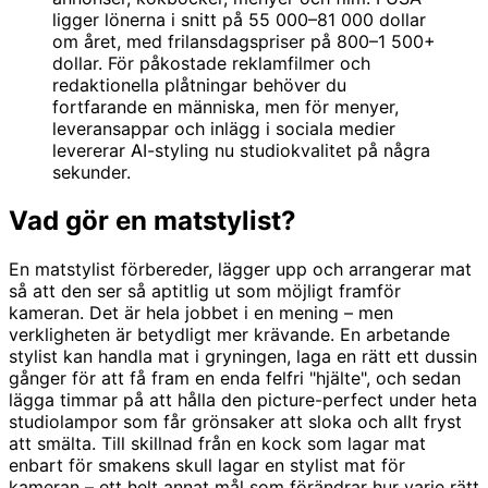
ligger lönerna i snitt på 55 000–81 000 dollar
om året, med frilansdagspriser på 800–1 500+
dollar. För påkostade reklamfilmer och
redaktionella plåtningar behöver du
fortfarande en människa, men för menyer,
leveransappar och inlägg i sociala medier
levererar AI-styling nu studiokvalitet på några
sekunder.
Vad gör en matstylist?
En matstylist förbereder, lägger upp och arrangerar mat
så att den ser så aptitlig ut som möjligt framför
kameran. Det är hela jobbet i en mening – men
verkligheten är betydligt mer krävande. En arbetande
stylist kan handla mat i gryningen, laga en rätt ett dussin
gånger för att få fram en enda felfri "hjälte", och sedan
lägga timmar på att hålla den picture-perfect under heta
studiolampor som får grönsaker att sloka och allt fryst
att smälta. Till skillnad från en kock som lagar mat
enbart för smakens skull lagar en stylist mat för
kameran – ett helt annat mål som förändrar hur varje rätt