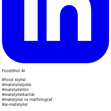
FoodShot AI
#food stylist
#matstylistjobb
#matstylistlön
#matstylistkarriär
#matstylist vs matfotograf
#ai-matstylist