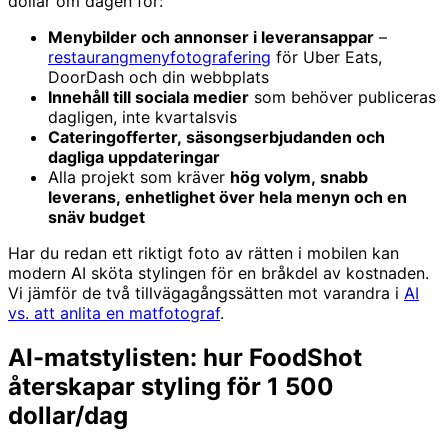
dollar om dagen för:
Menybilder och annonser i leveransappar
–
restaurangmenyfotografering
för Uber Eats,
DoorDash och din webbplats
Innehåll till sociala medier
som behöver publiceras
dagligen, inte kvartalsvis
Cateringofferter, säsongserbjudanden och
dagliga uppdateringar
Alla projekt som kräver
hög volym, snabb
leverans, enhetlighet över hela menyn och en
snäv budget
Har du redan ett riktigt foto av rätten i mobilen kan
modern AI sköta stylingen för en bråkdel av kostnaden.
Vi jämför de två tillvägagångssätten mot varandra i
AI
vs. att anlita en matfotograf
.
AI-matstylisten: hur FoodShot
återskapar styling för 1 500
dollar/dag