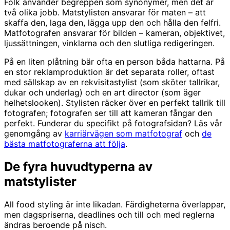
Folk använder begreppen som synonymer, men det är
två olika jobb. Matstylisten ansvarar för maten – att
skaffa den, laga den, lägga upp den och hålla den felfri.
Matfotografen ansvarar för bilden – kameran, objektivet,
ljussättningen, vinklarna och den slutliga redigeringen.
På en liten plåtning bär ofta en person båda hattarna. På
en stor reklamproduktion är det separata roller, oftast
med sällskap av en rekvisitastylist (som sköter tallrikar,
dukar och underlag) och en art director (som äger
helhetslooken). Stylisten räcker över en perfekt tallrik till
fotografen; fotografen ser till att kameran fångar den
perfekt. Funderar du specifikt på fotografsidan? Läs vår
genomgång av
karriärvägen som matfotograf
och
de
bästa matfotograferna att följa
.
De fyra huvudtyperna av
matstylister
All food styling är inte likadan. Färdigheterna överlappar,
men dagspriserna, deadlines och till och med reglerna
ändras beroende på nisch.