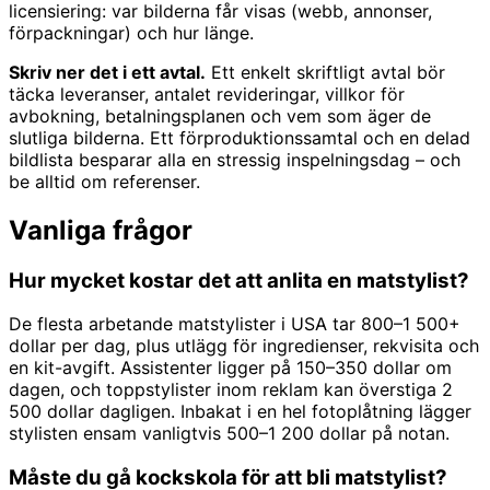
licensiering: var bilderna får visas (webb, annonser,
förpackningar) och hur länge.
Skriv ner det i ett avtal.
Ett enkelt skriftligt avtal bör
täcka leveranser, antalet revideringar, villkor för
avbokning, betalningsplanen och vem som äger de
slutliga bilderna. Ett förproduktionssamtal och en delad
bildlista besparar alla en stressig inspelningsdag – och
be alltid om referenser.
Vanliga frågor
Hur mycket kostar det att anlita en matstylist?
De flesta arbetande matstylister i USA tar 800–1 500+
dollar per dag, plus utlägg för ingredienser, rekvisita och
en kit-avgift. Assistenter ligger på 150–350 dollar om
dagen, och toppstylister inom reklam kan överstiga 2
500 dollar dagligen. Inbakat i en hel fotoplåtning lägger
stylisten ensam vanligtvis 500–1 200 dollar på notan.
Måste du gå kockskola för att bli matstylist?