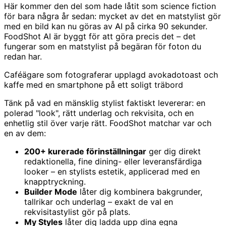
Här kommer den del som hade låtit som science fiction
för bara några år sedan: mycket av det en matstylist gör
med en bild kan nu göras av AI på cirka 90 sekunder.
FoodShot AI är byggt för att göra precis det – det
fungerar som en matstylist på begäran för foton du
redan har.
Caféägare som fotograferar upplagd avokadotoast och
kaffe med en smartphone på ett soligt träbord
Tänk på vad en mänsklig stylist faktiskt levererar: en
polerad "look", rätt underlag och rekvisita, och en
enhetlig stil över varje rätt. FoodShot matchar var och
en av dem:
200+ kurerade förinställningar
ger dig direkt
redaktionella, fine dining- eller leveransfärdiga
looker – en stylists estetik, applicerad med en
knapptryckning.
Builder Mode
låter dig kombinera bakgrunder,
tallrikar och underlag – exakt de val en
rekvisitastylist gör på plats.
My Styles
låter dig ladda upp dina egna