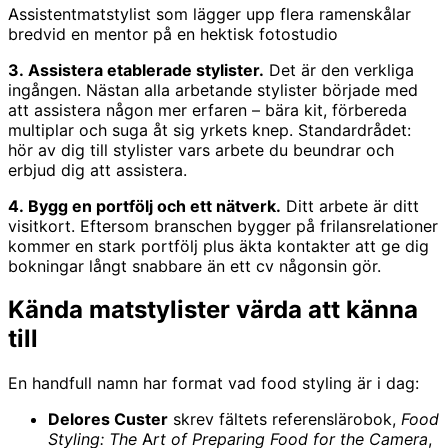
Assistentmatstylist som lägger upp flera ramenskålar
bredvid en mentor på en hektisk fotostudio
3. Assistera etablerade stylister.
Det är den verkliga
ingången. Nästan alla arbetande stylister började med
att assistera någon mer erfaren – bära kit, förbereda
multiplar och suga åt sig yrkets knep. Standardrådet:
hör av dig till stylister vars arbete du beundrar och
erbjud dig att assistera.
4. Bygg en portfölj och ett nätverk.
Ditt arbete är ditt
visitkort. Eftersom branschen bygger på frilansrelationer
kommer en stark portfölj plus äkta kontakter att ge dig
bokningar långt snabbare än ett cv någonsin gör.
Kända matstylister värda att känna
till
En handfull namn har format vad food styling är i dag:
Delores Custer
skrev fältets referenslärobok,
Food
Styling: The Art of Preparing Food for the Camera
,