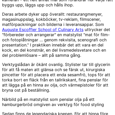
byggs upp, läggs upp och hålls ihop.
Deras arbete dyker upp överallt: restaurangmenyer,
magasinuppslag, kokböcker, tv-reklam, filmscener,
matförpackningar och bilderna i leveransappar. Som
Auguste Escoffier School of Culinary Arts
uttrycker det
"förbereder och arrangerar" en matstylist "mat för film-
och fotoplåtningar … genom rekvisita, scenografi och
presentation." I praktiken innebär det att vara en del
kock, en del konstnär, en del livsmedelsvetare och en
del problemlösare – allt på samma gång.
Verktygslådan är ökänt ovanlig. Stylister tar till glycerin
för att få maten att glänsa och se färsk ut, kirurgiska
pincetter för att placera ett enda sesamfrö, tops för att
torka bort en fläck från en tallrikskant, fina penslar för
att lägga på en hinna av olja, och värmepistoler för att
bryna ost på beställning.
Närbild på en matstylist som penslar olja på ett
hamburgerbröd omgiven av verktyg för food styling
Sedan finns de legendariska knepen. För att hinna före