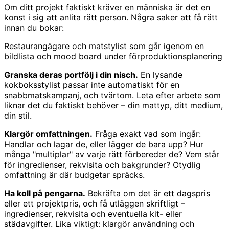
Om ditt projekt faktiskt kräver en människa är det en
konst i sig att anlita rätt person. Några saker att få rätt
innan du bokar:
Restaurangägare och matstylist som går igenom en
bildlista och mood board under förproduktionsplanering
Granska deras portfölj i din nisch.
En lysande
kokboksstylist passar inte automatiskt för en
snabbmatskampanj, och tvärtom. Leta efter arbete som
liknar det du faktiskt behöver – din mattyp, ditt medium,
din stil.
Klargör omfattningen.
Fråga exakt vad som ingår:
Handlar och lagar de, eller lägger de bara upp? Hur
många "multiplar" av varje rätt förbereder de? Vem står
för ingredienser, rekvisita och bakgrunder? Otydlig
omfattning är där budgetar spräcks.
Ha koll på pengarna.
Bekräfta om det är ett dagspris
eller ett projektpris, och få utläggen skriftligt –
ingredienser, rekvisita och eventuella kit- eller
städavgifter. Lika viktigt: klargör användning och