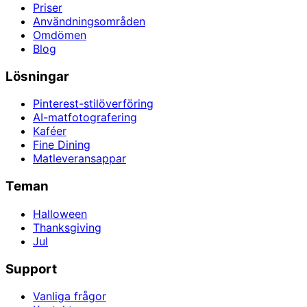
Priser
Användningsområden
Omdömen
Blog
Lösningar
Pinterest-stilöverföring
AI-matfotografering
Kaféer
Fine Dining
Matleveransappar
Teman
Halloween
Thanksgiving
Jul
Support
Vanliga frågor