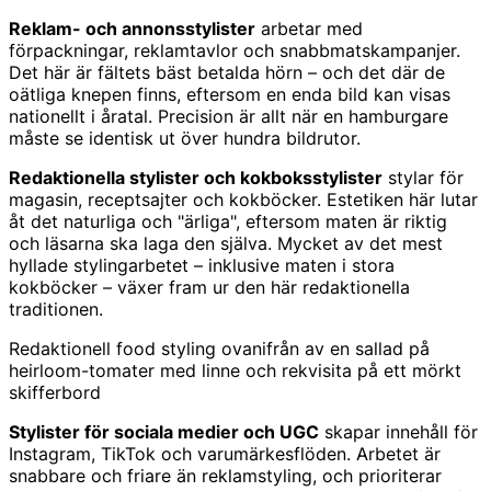
Reklam- och annonsstylister
arbetar med
förpackningar, reklamtavlor och snabbmatskampanjer.
Det här är fältets bäst betalda hörn – och det där de
oätliga knepen finns, eftersom en enda bild kan visas
nationellt i åratal. Precision är allt när en hamburgare
måste se identisk ut över hundra bildrutor.
Redaktionella stylister och kokboksstylister
stylar för
magasin, receptsajter och kokböcker. Estetiken här lutar
åt det naturliga och "ärliga", eftersom maten är riktig
och läsarna ska laga den själva. Mycket av det mest
hyllade stylingarbetet – inklusive maten i stora
kokböcker – växer fram ur den här redaktionella
traditionen.
Redaktionell food styling ovanifrån av en sallad på
heirloom-tomater med linne och rekvisita på ett mörkt
skifferbord
Stylister för sociala medier och UGC
skapar innehåll för
Instagram, TikTok och varumärkesflöden. Arbetet är
snabbare och friare än reklamstyling, och prioriterar