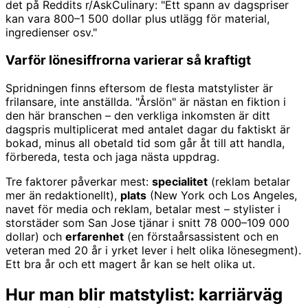
det på Reddits r/AskCulinary: "Ett spann av dagspriser
kan vara 800–1 500 dollar plus utlägg för material,
ingredienser osv."
Varför lönesiffrorna varierar så kraftigt
Spridningen finns eftersom de flesta matstylister är
frilansare, inte anställda. "Årslön" är nästan en fiktion i
den här branschen – den verkliga inkomsten är ditt
dagspris multiplicerat med antalet dagar du faktiskt är
bokad, minus all obetald tid som går åt till att handla,
förbereda, testa och jaga nästa uppdrag.
Tre faktorer påverkar mest:
specialitet
(reklam betalar
mer än redaktionellt),
plats
(New York och Los Angeles,
navet för media och reklam, betalar mest – stylister i
storstäder som San Jose tjänar i snitt 78 000–109 000
dollar) och
erfarenhet
(en förstaårsassistent och en
veteran med 20 år i yrket lever i helt olika lönesegment).
Ett bra år och ett magert år kan se helt olika ut.
Hur man blir matstylist: karriärväg