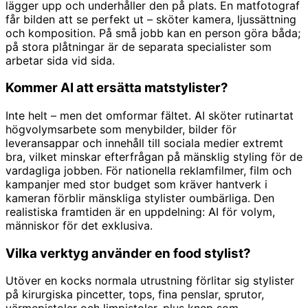
lägger upp och underhåller den på plats. En matfotograf
får bilden att se perfekt ut – sköter kamera, ljussättning
och komposition. På små jobb kan en person göra båda;
på stora plåtningar är de separata specialister som
arbetar sida vid sida.
Kommer AI att ersätta matstylister?
Inte helt – men det omformar fältet. AI sköter rutinartat
högvolymsarbete som menybilder, bilder för
leveransappar och innehåll till sociala medier extremt
bra, vilket minskar efterfrågan på mänsklig styling för de
vardagliga jobben. För nationella reklamfilmer, film och
kampanjer med stor budget som kräver hantverk i
kameran förblir mänskliga stylister oumbärliga. Den
realistiska framtiden är en uppdelning: AI för volym,
människor för det exklusiva.
Vilka verktyg använder en food stylist?
Utöver en kocks normala utrustning förlitar sig stylister
på kirurgiska pincetter, tops, fina penslar, sprutor,