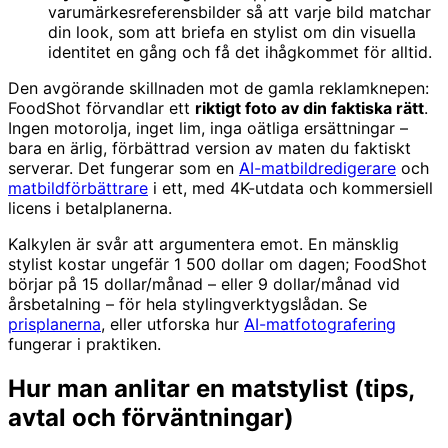
varumärkesreferensbilder så att varje bild matchar
din look, som att briefa en stylist om din visuella
identitet en gång och få det ihågkommet för alltid.
Den avgörande skillnaden mot de gamla reklamknepen:
FoodShot förvandlar ett
riktigt foto av din faktiska rätt
.
Ingen motorolja, inget lim, inga oätliga ersättningar –
bara en ärlig, förbättrad version av maten du faktiskt
serverar. Det fungerar som en
AI-matbildredigerare
och
matbildförbättrare
i ett, med 4K-utdata och kommersiell
licens i betalplanerna.
Kalkylen är svår att argumentera emot. En mänsklig
stylist kostar ungefär 1 500 dollar om dagen; FoodShot
börjar på 15 dollar/månad – eller 9 dollar/månad vid
årsbetalning – för hela stylingverktygslådan. Se
prisplanerna
, eller utforska hur
AI-matfotografering
fungerar i praktiken.
Hur man anlitar en matstylist (tips,
avtal och förväntningar)