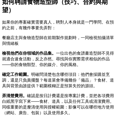
如何聘請食物造型師（技巧、合約與期
望）
如果你的專案確實需要真人，聘對人本身就是一門學問。在預
約之前，有幾件事要先弄對：
餐廳店主與食物造型師在前期製作規劃時，一同檢視拍攝清單
與情緒板
檢視他們在你領域的作品集。
一位出色的食譜書造型師不見得
就適合速食活動，反之亦然。尋找與你實際需求相似的作品
——你的食物類型、你的媒介、你的風格。
確定工作範圍。
明確問清楚包含哪些項目：他們會採購並烹
調，還是只負責擺盤？每道菜會準備幾份「備品」？食材、道
具與背景由誰提供？範圍模糊正是預算失控的源頭。
弄清楚費用。
確認是按日計費還是按專案計費，並把各項費用
白紙黑字寫下來——食材、道具，以及任何工具或清潔費用。
同樣重要的是釐清使用與授權範圍：影像可以在哪些地方使用
（網站、廣告、包裝）以及使用多久。