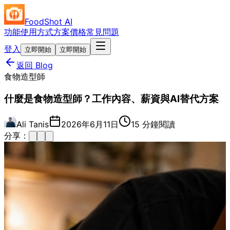
FoodShot AI
功能
使用方式
方案價格
常見問題
登入
立即開始
立即開始
返回 Blog
食物造型師
什麼是食物造型師？工作內容、薪資與AI替代方案
Ali Tanis
2026年6月11日
15 分鐘閱讀
分享：