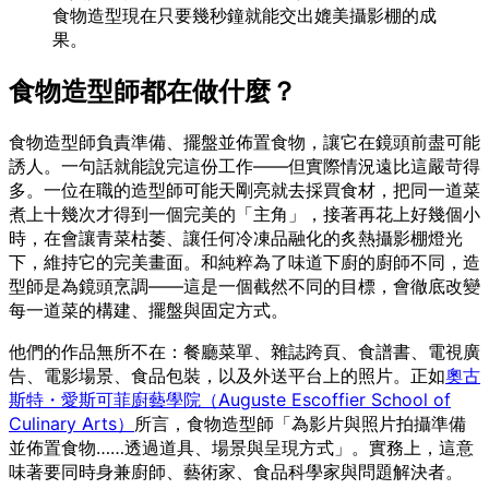
食物造型現在只要幾秒鐘就能交出媲美攝影棚的成
果。
食物造型師都在做什麼？
食物造型師負責準備、擺盤並佈置食物，讓它在鏡頭前盡可能
誘人。一句話就能說完這份工作——但實際情況遠比這嚴苛得
多。一位在職的造型師可能天剛亮就去採買食材，把同一道菜
煮上十幾次才得到一個完美的「主角」，接著再花上好幾個小
時，在會讓青菜枯萎、讓任何冷凍品融化的炙熱攝影棚燈光
下，維持它的完美畫面。和純粹為了味道下廚的廚師不同，造
型師是為鏡頭烹調——這是一個截然不同的目標，會徹底改變
每一道菜的構建、擺盤與固定方式。
他們的作品無所不在：餐廳菜單、雜誌跨頁、食譜書、電視廣
告、電影場景、食品包裝，以及外送平台上的照片。正如
奧古
斯特・愛斯可菲廚藝學院（Auguste Escoffier School of
Culinary Arts）
所言，食物造型師「為影片與照片拍攝準備
並佈置食物……透過道具、場景與呈現方式」。實務上，這意
味著要同時身兼廚師、藝術家、食品科學家與問題解決者。