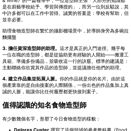
& Wine》的一篇報導中，一位造型師主張「大部分的知識都
是在廚藝學校給予、學習與傳授的」，而另一位則反駁說，其
中許多都可以在工作中習得。誠實的答案是：學校有幫助，但
並非必要。
助理食物造型師在繁忙的攝影棚場景中，於導師身旁為多碗拉
麵擺盤
3. 擔任資深造型師的助理。
這才是真正的入門途徑。幾乎每
一位在職的造型師，都是從協助更有經驗的人開始——搬運工
具箱、準備多份備品，並吸收這一行的訣竅。標準的建議是：
主動聯絡你欣賞其作品的造型師，並提議擔任他們的助理。
4. 建立作品集並拓展人脈。
你的作品就是你的名片。由於這
個產業靠的是自由接案的人際關係，一份出色的作品集加上真
誠的人脈，能讓你比任何履歷都更快接到案子。
值得認識的知名食物造型師
有少數幾個名字，形塑了今日食物造型的樣貌：
Delores Custer
撰寫了這個領域的參考教科書《Food