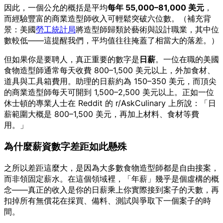
因此，一個公允的概括是平均
每年 55,000–81,000 美元
，
而經驗豐富的商業造型師收入可輕鬆突破六位數。（補充背
景：美國
勞工統計局
將造型師歸類於藝術與設計職業，其中位
數較低——這提醒我們，平均值往往掩蓋了相當大的落差。）
但如果你是要聘人，真正重要的數字是
日薪
。一位在職的美國
食物造型師通常每天收費 800–1,500 美元以上，外加食材、
道具與工具箱費用。助理的日薪約為 150–350 美元，而頂尖
的商業造型師每天可開到 1,500–2,500 美元以上。正如一位
休士頓的專業人士在 Reddit 的 r/AskCulinary 上所說：「日
薪範圍大概是 800–1,500 美元，再加上材料、食材等費
用。」
為什麼薪資數字差距如此懸殊
之所以差距這麼大，是因為大多數食物造型師都是自由接案，
而非領固定薪水。在這個領域裡，「年薪」幾乎是個虛構的概
念——真正的收入是你的日薪乘上你實際接到案子的天數，再
扣掉所有無償花在採買、備料、測試與爭取下一個案子的時
間。