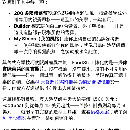
對應到了其中每一項：
200 多種精選預設
讓你即刻擁有雜誌風、精緻餐飲或外
送專用的視覺風格——造型師的美學，一鍵套用。
Builder 模式
讓你自由組合背景、盤子與檯面——正是
道具造型師在現場所做的選擇。
My Styles（我的風格）
讓你上傳自己的品牌參考照
片，使每張影像都符合你的風格，就像只需向造型師簡
報一次你的視覺識別，之後就被永久記住。
與舊式商業技巧的關鍵差異在於：FoodShot 轉化的是一張
你
實際菜餚的真實照片
。沒有機油、沒有膠水、沒有不可食用的
替代品——只有一個誠實、經過提升的版本，呈現你真正端上
桌的食物。它集
AI 美食照片編輯器
與
食物影像增強器
於一
身，付費方案還提供 4K 輸出與商業授權。
這筆帳很難反駁。真人造型師每天大約要價 1,500 美元；
FoodShot 則從每月 15 美元起跳——若按年計費則為每月 9
美元——就能享有完整的造型工具組。查看
價格方案
，或了解
AI 美食攝影
在實務上是如何運作的。