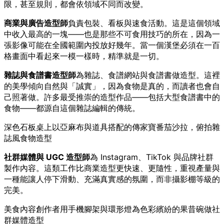
限，甚至規則，都會依領域不同而改變。
商業與廣告造型師
負責包裝、看板與速食活動。這是這個領域
中收入最高的一塊——也是那些不可食用技巧的所在，因為一
張影像可能在全國範圍內投放好幾年。當一個漢堡必須在一百
格畫面中看起來一模一樣時，精準就是一切。
雜誌與食譜書造型師
為雜誌、食譜網站與食譜書做造型。這裡
的美學傾向自然與「誠實」，因為食物是真的，而讀者也會自
己照著做。許多最受推崇的造型作品——包括大型食譜書中的
食物——都源自這個雜誌編輯的傳統。
深色石板桌上以亞麻布與道具搭配的傳家寶番茄沙拉，俯拍雜
誌風食物造型
社群媒體與 UGC 造型師
為 Instagram、TikTok 與品牌社群
製作內容。這類工作比商業造型更快速、更隨性，重視產量與
一種能讓人停下滑動、充滿真實感的氛圍，而非攝影棚等級的
完美。
美食內容創作者用手機腳架與環形燈為色彩繽紛的果昔碗做社
群媒體造型