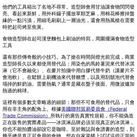
他們的工具箱出了名地不尋常。造型師會用甘油讓食物閃閃發
亮、看起來新鮮，用外科鑷子擺放單顆芝麻，用棉花棒擦掉盤
緣的一點污漬，用細毛刷刷上一層油光，還會用熱風槍在需要
時把起司烤至焦黃。
食物造型師在起司漢堡麵包上刷油的特寫，周圍擺滿食物造型
工具
還有那些傳奇般的小技巧。為了搶在時間與燈光前完成，商業
造型師長久以來都使用替代品：用染色的馬鈴薯泥來代替冰淇
淋（它不會融化）、在麥片拍攝中用白膠代替牛奶（讓麥片不
會泡軟）、在鬆餅上刷機油來代替糖漿，以及用刮鬍泡代替會
塌掉的鮮奶油。需要熱氣？通常是藏在盤子後面、用微波爐加
熱過的棉球。
這裡有個多數文章略過的細節：那些不可食用的替代品，只會
用在非主角的配角上。根據
美國聯邦貿易委員會（Federal
Trade Commission）
所執行的廣告真實性規範，你不能偽造
正在販售的實際產品——冰淇淋品牌必須呈現真正的冰淇淋，
你也不能拍醬油卻說它是咖啡。至於雜誌與食譜書的造型，則
幾乎總是真正可食用的食物。想在自家菜餚上試試這些正當的