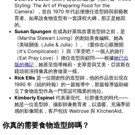
Styling: The Art of Preparing Food for the
Camera》，並自 1970 年代起便擔任造型師與廚藝教
育者。如果說食物造型有一套課程大綱，那正是她寫
的。
Susan Spungen
在成為好萊塢首選造型師之前，是
《Martha Stewart Living》的創始美食編輯。她為
《美味關係（Julie & Julia）》、《愛你在心眼難開
（It's Complicated）》與《享受吧！一個人的旅行
（Eat Pray Love）》擔任造型與顧問——根據
她已出
版的傳記
，她甚至指導梅莉・史翠普與艾美・亞當斯在
鏡頭前演得像真的會做菜一樣。
Rick Ellis
是一位開創性的造型師，他的作品曾出現在
1990 年《紐約時報》的一篇報導中，那篇報導協助確
立了食物造型作為一門受認可職業的地位。
Kimberly Espinel
代表著現代、社群優先的時代——
她是一位造型師、攝影師兼教育者，以溫暖、充滿季節
感的影像聞名，客戶包括 Waitrose 與 KitchenAid。
你真的需要食物造型師嗎？