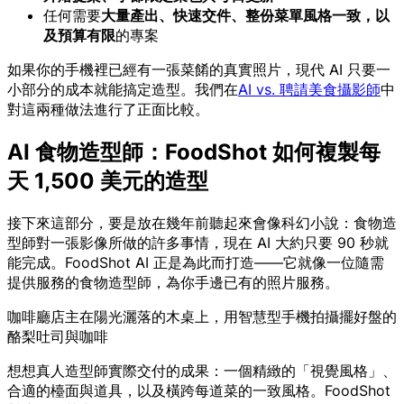
任何需要
大量產出、快速交件、整份菜單風格一致，以
及預算有限
的專案
如果你的手機裡已經有一張菜餚的真實照片，現代 AI 只要一
小部分的成本就能搞定造型。我們在
AI vs. 聘請美食攝影師
中
對這兩種做法進行了正面比較。
AI 食物造型師：FoodShot 如何複製每
天 1,500 美元的造型
接下來這部分，要是放在幾年前聽起來會像科幻小說：食物造
型師對一張影像所做的許多事情，現在 AI 大約只要 90 秒就
能完成。FoodShot AI 正是為此而打造——它就像一位隨需
提供服務的食物造型師，為你手邊已有的照片服務。
咖啡廳店主在陽光灑落的木桌上，用智慧型手機拍攝擺好盤的
酪梨吐司與咖啡
想想真人造型師實際交付的成果：一個精緻的「視覺風格」、
合適的檯面與道具，以及橫跨每道菜的一致風格。FoodShot