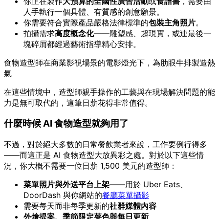
你正在製作
大預算的全國性廣告活動
或
食譜書
，需要由
人手執行一個具體、有質感的創意願景。
你需要符合實際產品嚴格法律標準的
包裝主角照片
。
拍攝需求
高度概念化
——雕塑感、超現實，或連最後一
塊碎屑都經過藝術指導精心安排。
食物造型師在商業影視場景的電影燈光下，為肋眼牛排製造熱
氣
在這些情境中，造型師親手操作的工藝與在現場解決問題的能
力是無可取代的，這筆日薪花得非常值得。
什麼時候 AI 食物造型就夠用了
不過，對於絕大多數的日常餐飲業者來說，工作要例行得多
——而這正是 AI 食物造型大放異彩之處。對於以下這些情
況，你大概不需要一位日薪 1,500 美元的造型師：
菜單照片與外送平台上架
——用於 Uber Eats、
DoorDash 與你網站的
餐廳菜單攝影
需要每天而非每季更新的
社群媒體內容
外燴提案、季節限定菜色與每日更新