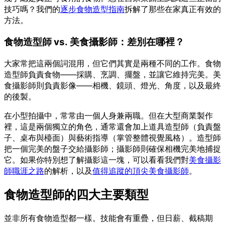
技巧嗎？我們的
逐步食物造型指南
拆解了那些在家真正有效的
方法。
食物造型師 vs. 美食攝影師：差別在哪裡？
大家常把這兩個詞混用，但它們其實是兩種不同的工作。食物
造型師負責食物——採購、烹調、擺盤，並讓它維持完美。美
食攝影師則負責影像——相機、鏡頭、燈光、角度，以及最終
的後製。
在小型拍攝中，常常由一個人身兼兩職。但在大型商業製作
裡，這是兩個獨立的角色，通常還會加上道具造型師（負責盤
子、桌布與檯面）與藝術指導（掌管整體視覺風格）。造型師
把一個完美的盤子交給攝影師；攝影師則確保相機完美地捕捉
它。如果你特別想了解攝影這一塊，可以看看我們對
美食攝影
師職涯之路
的解析，以及
值得追蹤的頂尖美食攝影師
。
食物造型師的四大主要類型
並非所有食物造型都一樣。技能會有重疊，但日薪、截稿期