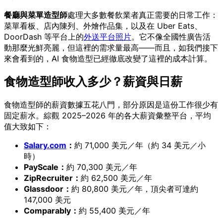
餐廳與菜單造型師
處理大多數餐飲業者真正需要的日常工作：
菜單看板、店內陳列、外燴作品集，以及在 Uber Eats、
DoorDash 等平台上的
外送平台照片
。它不像全國性廣告活
動那麼光鮮亮麗，但這裡的需求量最高——而且，如我們接下
來會看到的，AI 食物造型已經徹底改變了這裡的成本計算。
食物造型師收入多少？薪資與日薪
食物造型師的薪資數據五花八門，部分原因是這份工作很少有
固定薪水。綜觀 2025–2026 年的各大薪資彙整平台，平均
值大致如下：
Salary.com
：
約 71,000 美元／年（約 34 美元／小
時）
PayScale：
約 70,300 美元／年
ZipRecruiter：
約 62,500 美元／年
Glassdoor：
約 80,800 美元／年，頂尖者可達約
147,000 美元
Comparably：
約 55,400 美元／年