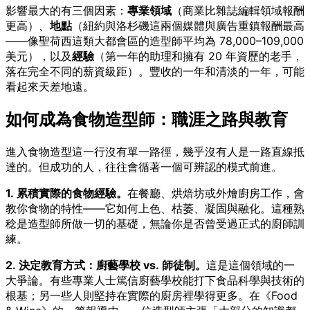
影響最大的有三個因素：
專業領域
（商業比雜誌編輯領域報酬
更高）、
地點
（紐約與洛杉磯這兩個媒體與廣告重鎮報酬最高
——像聖荷西這類大都會區的造型師平均為 78,000–109,000
美元），以及
經驗
（第一年的助理和擁有 20 年資歷的老手，
落在完全不同的薪資級距）。豐收的一年和清淡的一年，可能
看起來天差地遠。
如何成為食物造型師：職涯之路與教育
進入食物造型這一行沒有單一路徑，幾乎沒有人是一路直線抵
達的。但成功的人，往往會循著一個可辨認的模式前進。
1. 累積實際的食物經驗。
在餐廳、烘焙坊或外燴廚房工作，會
教你食物的特性——它如何上色、枯萎、凝固與融化。這種熟
稔是造型師所做一切的基礎，無論你是否曾受過正式的廚師訓
練。
2. 決定教育方式：廚藝學校 vs. 師徒制。
這是這個領域的一
大爭論。有些專業人士篤信廚藝學校能打下食品科學與技術的
根基；另一些人則堅持在實際的廚房裡學得更多。在《Food