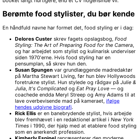
booket langt hurtigere, end et CV nogensinde vil.
Berømte food stylister, du bør kende
En håndfuld navne har formet det, food styling er i dag:
Delores Custer
skrev fagets opslagsbog,
Food
Styling: The Art of Preparing Food for the Camera
,
og har arbejdet som stylist og kulinarisk underviser
siden 1970'erne. Hvis food styling har en
pensumplan, så skrev hun den.
Susan Spungen
var grundlæggende madredaktør
på Martha Stewart Living, før hun blev Hollywoods
foretrukne stylist. Hun stylede og rådgav på
Julie &
Julia
,
It's Complicated
og
Eat Pray Love
— og
coachede endda Meryl Streep og Amy Adams til at
lave overbevisende mad på kameraet,
ifølge
hendes udgivne biografi
.
Rick Ellis
er en banebrydende stylist, hvis arbejde
blev fremhævet i en redaktionel artikel i
New York
Times
i 1990, der hjalp med at etablere food styling
som en anerkendt profession.
Kimberly Espinel
repræsenterer den moderne,