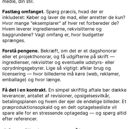
medie, din stil.
Fastlæg omfanget.
Spørg præcis, hvad der er
inkluderet: Køber og laver de mad, eller anretter de kun?
Hvor mange "eksemplarer" af hver ret forbereder de?
Hvem leverer ingredienserne, rekvisitterne og
baggrundene? Vagt omfang er, hvor budgetter
sprænges.
Forstå pengene.
Bekræft, om det er et dagshonorar
eller et projekthonorar, og få udgifterne på skrift —
ingredienser, rekvisitter og eventuelle udstyrs- eller
oprydningsgebyrer. Lige så vigtigt: afklar brug og
licensering — hvor billederne må køre (web, reklamer,
emballage) og hvor længe.
Få det i en kontrakt.
En simpel skriftlig aftale bør dække
leverancer, antallet af revisioner, opsigelsesvilkår,
betalingsplanen og hvem der ejer de endelige billeder. Et
præproduktionsopkald og en delt optagelsesliste vil
spare alle for en stressende optagedag — og spørg altid
efter referencer.