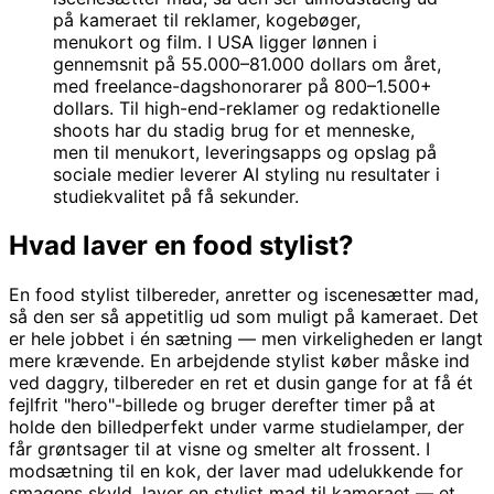
på kameraet til reklamer, kogebøger,
menukort og film. I USA ligger lønnen i
gennemsnit på 55.000–81.000 dollars om året,
med freelance-dagshonorarer på 800–1.500+
dollars. Til high-end-reklamer og redaktionelle
shoots har du stadig brug for et menneske,
men til menukort, leveringsapps og opslag på
sociale medier leverer AI styling nu resultater i
studiekvalitet på få sekunder.
Hvad laver en food stylist?
En food stylist tilbereder, anretter og iscenesætter mad,
så den ser så appetitlig ud som muligt på kameraet. Det
er hele jobbet i én sætning — men virkeligheden er langt
mere krævende. En arbejdende stylist køber måske ind
ved daggry, tilbereder en ret et dusin gange for at få ét
fejlfrit "hero"-billede og bruger derefter timer på at
holde den billedperfekt under varme studielamper, der
får grøntsager til at visne og smelter alt frossent. I
modsætning til en kok, der laver mad udelukkende for
smagens skyld, laver en stylist mad til kameraet — et