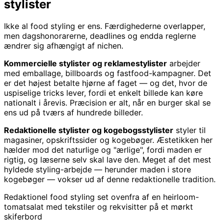
stylister
Ikke al food styling er ens. Færdighederne overlapper,
men dagshonorarerne, deadlines og endda reglerne
ændrer sig afhængigt af nichen.
Kommercielle stylister og reklamestylister
arbejder
med emballage, billboards og fastfood-kampagner. Det
er det højest betalte hjørne af faget — og det, hvor de
uspiselige tricks lever, fordi et enkelt billede kan køre
nationalt i årevis. Præcision er alt, når en burger skal se
ens ud på tværs af hundrede billeder.
Redaktionelle stylister og kogebogsstylister
styler til
magasiner, opskriftssider og kogebøger. Æstetikken her
hælder mod det naturlige og "ærlige", fordi maden er
rigtig, og læserne selv skal lave den. Meget af det mest
hyldede styling-arbejde — herunder maden i store
kogebøger — vokser ud af denne redaktionelle tradition.
Redaktionel food styling set ovenfra af en heirloom-
tomatsalat med tekstiler og rekvisitter på et mørkt
skiferbord