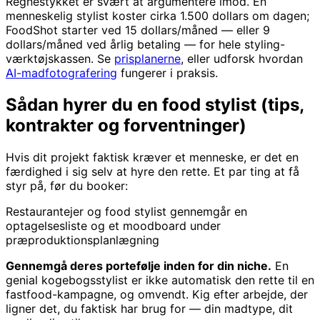
Regnestykket er svært at argumentere imod. En
menneskelig stylist koster cirka 1.500 dollars om dagen;
FoodShot starter ved 15 dollars/måned — eller 9
dollars/måned ved årlig betaling — for hele styling-
værktøjskassen. Se
prisplanerne
, eller udforsk hvordan
AI-madfotografering
fungerer i praksis.
Sådan hyrer du en food stylist (tips,
kontrakter og forventninger)
Hvis dit projekt faktisk kræver et menneske, er det en
færdighed i sig selv at hyre den rette. Et par ting at få
styr på, før du booker:
Restaurantejer og food stylist gennemgår en
optagelsesliste og et moodboard under
præproduktionsplanlægning
Gennemgå deres portefølje inden for din niche.
En
genial kogebogsstylist er ikke automatisk den rette til en
fastfood-kampagne, og omvendt. Kig efter arbejde, der
ligner det, du faktisk har brug for — din madtype, dit