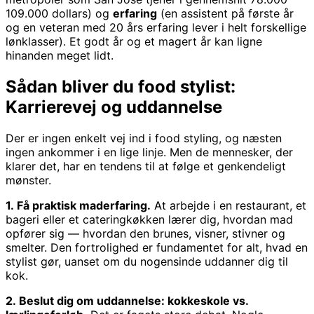
109.000 dollars) og
erfaring
(en assistent på første år
og en veteran med 20 års erfaring lever i helt forskellige
lønklasser). Et godt år og et magert år kan ligne
hinanden meget lidt.
Sådan bliver du food stylist:
Karrierevej og uddannelse
Der er ingen enkelt vej ind i food styling, og næsten
ingen ankommer i en lige linje. Men de mennesker, der
klarer det, har en tendens til at følge et genkendeligt
mønster.
1. Få praktisk maderfaring.
At arbejde i en restaurant, et
bageri eller et cateringkøkken lærer dig, hvordan mad
opfører sig — hvordan den brunes, visner, stivner og
smelter. Den fortrolighed er fundamentet for alt, hvad en
stylist gør, uanset om du nogensinde uddanner dig til
kok.
2. Beslut dig om uddannelse: kokkeskole vs.