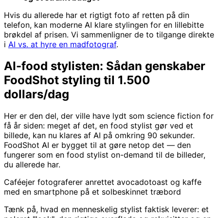
Hvis du allerede har et rigtigt foto af retten på din
telefon, kan moderne AI klare stylingen for en lillebitte
brøkdel af prisen. Vi sammenligner de to tilgange direkte
i
AI vs. at hyre en madfotograf
.
AI-food stylisten: Sådan genskaber
FoodShot styling til 1.500
dollars/dag
Her er den del, der ville have lydt som science fiction for
få år siden: meget af det, en food stylist gør ved et
billede, kan nu klares af AI på omkring 90 sekunder.
FoodShot AI er bygget til at gøre netop det — den
fungerer som en food stylist on-demand til de billeder,
du allerede har.
Caféejer fotograferer anrettet avocadotoast og kaffe
med en smartphone på et solbeskinnet træbord
Tænk på, hvad en menneskelig stylist faktisk leverer: et