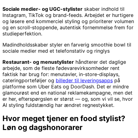
Sociale medier- og UGC-stylister
skaber indhold til
Instagram, TikTok og brand-feeds. Arbejdet er hurtigere
og løsere end kommerciel styling og prioriterer volumen
og en scroll-stoppende, autentisk fornemmelse frem for
studieperfektion.
Madindholdsskaber styler en farverig smoothie bowl til
sociale medier med et telefonstativ og ringlys
Restaurant- og menustylister
håndterer det daglige
arbejde, som de fleste fødevarevirksomheder rent
faktisk har brug for: menutavler, in-store-displays,
cateringporteføljer og
billeder til leveringsapps
på
platforme som Uber Eats og DoorDash. Det er mindre
glamourøst end en national reklamekampagne, men det
er her, efterspørgslen er størst — og, som vi vil se, hvor
AI styling fuldstændig har ændret regnestykket.
Hvor meget tjener en food stylist?
Løn og dagshonorarer