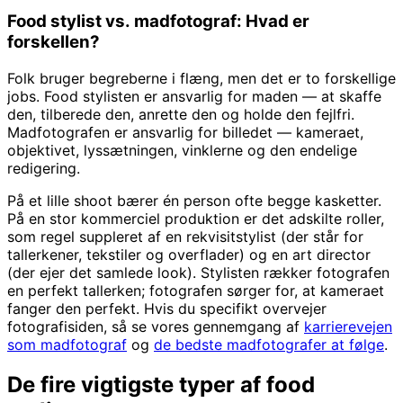
Food stylist vs. madfotograf: Hvad er
forskellen?
Folk bruger begreberne i flæng, men det er to forskellige
jobs. Food stylisten er ansvarlig for maden — at skaffe
den, tilberede den, anrette den og holde den fejlfri.
Madfotografen er ansvarlig for billedet — kameraet,
objektivet, lyssætningen, vinklerne og den endelige
redigering.
På et lille shoot bærer én person ofte begge kasketter.
På en stor kommerciel produktion er det adskilte roller,
som regel suppleret af en rekvisitstylist (der står for
tallerkener, tekstiler og overflader) og en art director
(der ejer det samlede look). Stylisten rækker fotografen
en perfekt tallerken; fotografen sørger for, at kameraet
fanger den perfekt. Hvis du specifikt overvejer
fotografisiden, så se vores gennemgang af
karrierevejen
som madfotograf
og
de bedste madfotografer at følge
.
De fire vigtigste typer af food