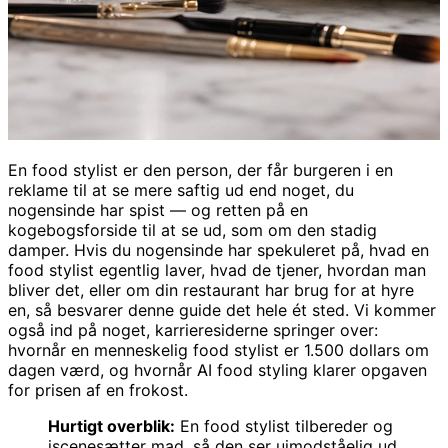
En food stylist er den person, der får burgeren i en
reklame til at se mere saftig ud end noget, du
nogensinde har spist — og retten på en
kogebogsforside til at se ud, som om den stadig
damper. Hvis du nogensinde har spekuleret på, hvad en
food stylist egentlig laver, hvad de tjener, hvordan man
bliver det, eller om din restaurant har brug for at hyre
en, så besvarer denne guide det hele ét sted. Vi kommer
også ind på noget, karrieresiderne springer over:
hvornår en menneskelig food stylist er 1.500 dollars om
dagen værd, og hvornår AI food styling klarer opgaven
for prisen af en frokost.
Hurtigt overblik:
En food stylist tilbereder og
iscenesætter mad, så den ser uimodståelig ud