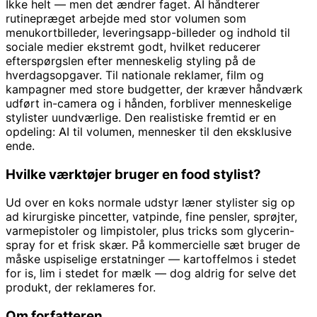
Ikke helt — men det ændrer faget. AI håndterer
rutinepræget arbejde med stor volumen som
menukortbilleder, leveringsapp-billeder og indhold til
sociale medier ekstremt godt, hvilket reducerer
efterspørgslen efter menneskelig styling på de
hverdagsopgaver. Til nationale reklamer, film og
kampagner med store budgetter, der kræver håndværk
udført in-camera og i hånden, forbliver menneskelige
stylister uundværlige. Den realistiske fremtid er en
opdeling: AI til volumen, mennesker til den eksklusive
ende.
Hvilke værktøjer bruger en food stylist?
Ud over en koks normale udstyr læner stylister sig op
ad kirurgiske pincetter, vatpinde, fine pensler, sprøjter,
varmepistoler og limpistoler, plus tricks som glycerin-
spray for et frisk skær. På kommercielle sæt bruger de
måske uspiselige erstatninger — kartoffelmos i stedet
for is, lim i stedet for mælk — dog aldrig for selve det
produkt, der reklameres for.
Om forfatteren