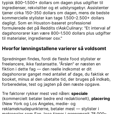
typisk 800–1.500+ dollars om dagen plus udgifter til
ingredienser, rekvisitter og et udstyrsgebyr. Assistenter
tjener cirka 150–350 dollars om dagen, mens de bedste
kommercielle stylister kan tage 1.500–2.500+ dollars
dagligt. Som en Houston-baseret professionel
formulerede det på Reddits r/AskCulinary: "Et interval af
dagshonorarer kan være 800–1.500 dollars plus udgifter
til materialer, ingredienser osv."
Hvorfor lønningstallene varierer så voldsomt
Spredningen findes, fordi de fleste food stylister er
freelancere, ikke fastansatte. "Årsløn" er næsten en
fiktion i dette fag — den reelle indkomst er dit
dagshonorar ganget med antallet af dage, du faktisk er
booket, minus al den ubetalte tid, der bruges på indkøb,
forberedelse, test og jagten på den næste opgave.
Tre faktorer rykker mest ved nålen:
speciale
(kommercielt betaler bedre end redaktionelt),
placering
(New York og Los Angeles, medie- og
reklameknudepunkterne, betaler mest — stylister i
metropoler som San Jose tjener i gennemsnit 78.000–