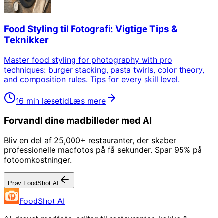
Food Styling til Fotografi: Vigtige Tips &
Teknikker
Master food styling for photography with pro
techniques: burger stacking, pasta twirls, color theory,
and composition rules. Tips for every skill level.
16 min læsetid
Læs mere
Forvandl dine madbilleder med AI
Bliv en del af 25,000+ restauranter, der skaber
professionelle madfotos på få sekunder. Spar 95% på
fotoomkostninger.
Prøv FoodShot AI
FoodShot AI