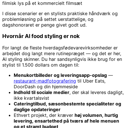
filmisk lys på et kommercielt filmsæt
I disse scenarier er en stylists praktiske håndværk og
problemløsning på settet uerstattelige, og
dagshonoraret er penge givet godt ud.
Hvornår AI food styling er nok
For langt de fleste hverdagsfødevarevirksomheder er
arbejdet dog langt mere rutinepræget — og det er her,
AI styling skinner. Du har sandsynligvis ikke brug for en
stylist til 1.500 dollars om dagen til:
Menukortbilleder og leveringsapp-opslag
—
restaurant-madfotografering
til Uber Eats,
DoorDash og din hjemmeside
Indhold til sociale medier
, der skal leveres dagligt,
ikke kvartalsvist
Cateringtilbud, sæsonbestemte specialiteter og
daglige opdateringer
Ethvert projekt, der kræver
høj volumen, hurtig
levering, ensartethed på tværs af hele menuen
og et stramt budget