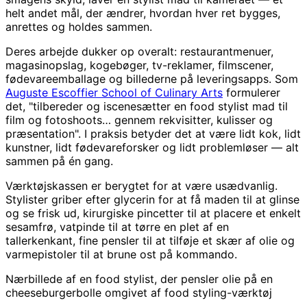
helt andet mål, der ændrer, hvordan hver ret bygges,
anrettes og holdes sammen.
Deres arbejde dukker op overalt: restaurantmenuer,
magasinopslag, kogebøger, tv-reklamer, filmscener,
fødevareemballage og billederne på leveringsapps. Som
Auguste Escoffier School of Culinary Arts
formulerer
det, "tilbereder og iscenesætter en food stylist mad til
film og fotoshoots… gennem rekvisitter, kulisser og
præsentation". I praksis betyder det at være lidt kok, lidt
kunstner, lidt fødevareforsker og lidt problemløser — alt
sammen på én gang.
Værktøjskassen er berygtet for at være usædvanlig.
Stylister griber efter glycerin for at få maden til at glinse
og se frisk ud, kirurgiske pincetter til at placere et enkelt
sesamfrø, vatpinde til at tørre en plet af en
tallerkenkant, fine pensler til at tilføje et skær af olie og
varmepistoler til at brune ost på kommando.
Nærbillede af en food stylist, der pensler olie på en
cheeseburgerbolle omgivet af food styling-værktøj