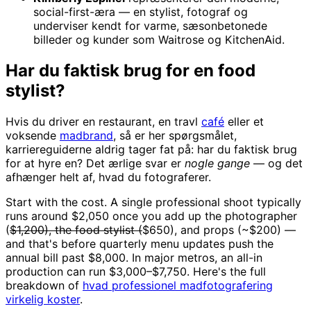
social-first-æra — en stylist, fotograf og
underviser kendt for varme, sæsonbetonede
billeder og kunder som Waitrose og KitchenAid.
Har du faktisk brug for en food
stylist?
Hvis du driver en restaurant, en travl
café
eller et
voksende
madbrand
, så er her spørgsmålet,
karriereguiderne aldrig tager fat på: har du faktisk brug
for at hyre en? Det ærlige svar er
nogle gange
— og det
afhænger helt af, hvad du fotograferer.
Start with the cost. A single professional shoot typically
runs around $2,050 once you add up the photographer
(
$1,200), the food stylist (
$650), and props (~$200) —
and that's before quarterly menu updates push the
annual bill past $8,000. In major metros, an all-in
production can run $3,000–$7,750. Here's the full
breakdown of
hvad professionel madfotografering
virkelig koster
.