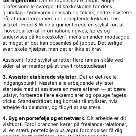
lærlingeforløb.
Det er fagets store debat. Nogle
professionelle sværger til kokkeskolen for dens
grundlag i fødevarevidenskab og teknik; andre insisterer
på, at man lærer mere i et arbejdende køkken. I en
artikel i Food & Wine argumenterede en stylist for, at
"hovedparten af informationen gives, læres og
undervises på kokkeskolen", mens en anden modsagde,
at meget af det kan opsamles på jobbet. Det ærlige
svar: skole hjælper, men det er ikke et krav.
Assistent-food stylist anretter flere ramen-skåle ved
siden af en mentor på et travlt fotostudiesæt
3. Assistér etablerede stylister.
Det er det reelle
indgangspunkt. Næsten alle arbejdende stylister
startede med at assistere en mere erfaren — at bære
udstyr, forberede flere eksemplarer og opsuge fagets
tricks. Standardrådet: tag kontakt til stylister, hvis
arbejde du beundrer, og tilbyd at assistere.
4. Byg en portefølje og et netværk.
Dit arbejde er dit
visitkort. Fordi branchen kører på freelance-relationer,
vil en stærk portefølje plus ægte forbindelser få dig