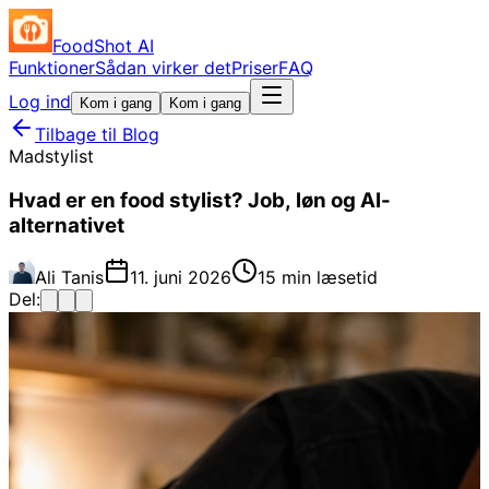
FoodShot AI
Funktioner
Sådan virker det
Priser
FAQ
Log ind
Kom i gang
Kom i gang
Tilbage til Blog
Madstylist
Hvad er en food stylist? Job, løn og AI-
alternativet
Ali Tanis
11. juni 2026
15 min læsetid
Del: