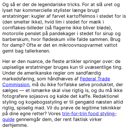
Og så er der de legendariske tricks. For at slå uret og
lyset har kommercielle stylister længe brugt
erstatninger: kugler af farvet kartoffelmos i stedet for is
(den smelter ikke), hvid lim i stedet for mælk i
cornflakes-billeder (så flagerne ikke bliver bløde),
motorolie penslet på pandekager i stedet for sirup og
barberskum, hvor flødeskum ville falde sammen. Brug
for damp? Ofte er det en mikroovnsopvarmet vattot
gemt bag tallerkenen.
Her er den nuance, de fleste artikler springer over: de
uspiselige erstatninger bruges kun til uvæsentlige ting.
Under de amerikanske regler om sandfærdig
markedsføring, som håndhæves af
Federal Trade
Commission
, må du ikke forfalske selve produktet, der
sælges — et ismærke skal vise rigtig is, og du må ikke
fotografere sojasovs og kalde det kaffe. Redaktionel
styling og kogebogsstyling er til gengæld næsten altid
rigtig, spiselig mad. Vil du prøve de legitime teknikker
på dine egne retter? Vores
trin-for-trin food styling-
guide
gennemgår dem, der rent faktisk virker
derhjemme.