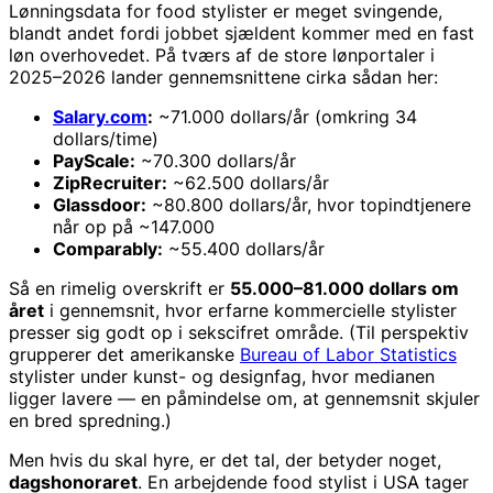
Lønningsdata for food stylister er meget svingende,
blandt andet fordi jobbet sjældent kommer med en fast
løn overhovedet. På tværs af de store lønportaler i
2025–2026 lander gennemsnittene cirka sådan her:
Salary.com
:
~71.000 dollars/år (omkring 34
dollars/time)
PayScale:
~70.300 dollars/år
ZipRecruiter:
~62.500 dollars/år
Glassdoor:
~80.800 dollars/år, hvor topindtjenere
når op på ~147.000
Comparably:
~55.400 dollars/år
Så en rimelig overskrift er
55.000–81.000 dollars om
året
i gennemsnit, hvor erfarne kommercielle stylister
presser sig godt op i sekscifret område. (Til perspektiv
grupperer det amerikanske
Bureau of Labor Statistics
stylister under kunst- og designfag, hvor medianen
ligger lavere — en påmindelse om, at gennemsnit skjuler
en bred spredning.)
Men hvis du skal hyre, er det tal, der betyder noget,
dagshonoraret
. En arbejdende food stylist i USA tager