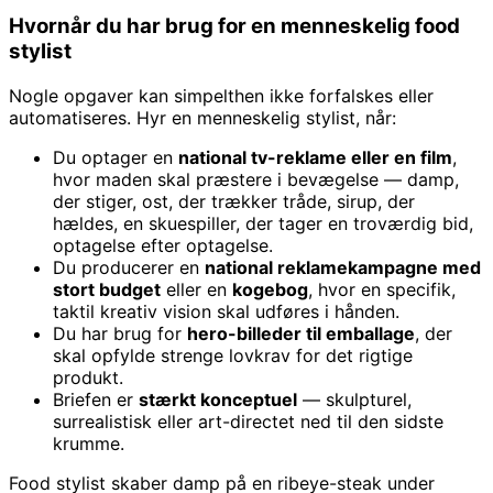
Hvornår du har brug for en menneskelig food
stylist
Nogle opgaver kan simpelthen ikke forfalskes eller
automatiseres. Hyr en menneskelig stylist, når:
Du optager en
national tv-reklame eller en film
,
hvor maden skal præstere i bevægelse — damp,
der stiger, ost, der trækker tråde, sirup, der
hældes, en skuespiller, der tager en troværdig bid,
optagelse efter optagelse.
Du producerer en
national reklamekampagne med
stort budget
eller en
kogebog
, hvor en specifik,
taktil kreativ vision skal udføres i hånden.
Du har brug for
hero-billeder til emballage
, der
skal opfylde strenge lovkrav for det rigtige
produkt.
Briefen er
stærkt konceptuel
— skulpturel,
surrealistisk eller art-directet ned til den sidste
krumme.
Food stylist skaber damp på en ribeye-steak under