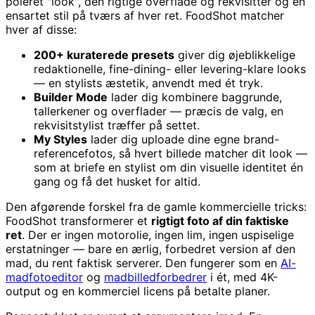
poleret "look", den rigtige overflade og rekvisitter og en
ensartet stil på tværs af hver ret. FoodShot matcher
hver af disse:
200+ kuraterede presets
giver dig øjeblikkelige
redaktionelle, fine-dining- eller levering-klare looks
— en stylists æstetik, anvendt med ét tryk.
Builder Mode
lader dig kombinere baggrunde,
tallerkener og overflader — præcis de valg, en
rekvisitstylist træffer på settet.
My Styles
lader dig uploade dine egne brand-
referencefotos, så hvert billede matcher dit look —
som at briefe en stylist om din visuelle identitet én
gang og få det husket for altid.
Den afgørende forskel fra de gamle kommercielle tricks:
FoodShot transformerer et
rigtigt foto af din faktiske
ret
. Der er ingen motorolie, ingen lim, ingen uspiselige
erstatninger — bare en ærlig, forbedret version af den
mad, du rent faktisk serverer. Den fungerer som en
AI-
madfotoeditor
og
madbilledforbedrer
i ét, med 4K-
output og en kommerciel licens på betalte planer.