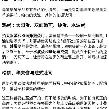
每道早餐菜品都有自己的小脾气。下面是针对那些主导早晨菜
单的菜式，给出的快速、具体的拍摄诀窍：
鸡蛋：太阳蛋、双面嫩煎、炒蛋、水波蛋
拍
太阳蛋和双面嫩煎蛋
时，蛋黄是主角——轻刷一层无味食用
油能增添光泽，并要趁蛋黄结皮之前那段短暂的最佳窗口抓
拍。
炒蛋
要的是柔软、油亮的蛋块，稍微提前一点出锅；装盘
后立刻开拍。至于
水波蛋和班尼迪克蛋
，魔法在于切开后的流
淌：一刀切下去，让蛋黄在油亮的荷兰酱上爆开，然后抓拍流
动的瞬间。
松饼、华夫饼与法式吐司
厚切布里欧修法式吐司的侧面特写，中心绵软如蛋奶冻，配糖
浆、覆盆子和飘落的糖粉
这三样都要在
室温
下拍，而不是滚烫的时候。为了拍出真正的
高度，美食造型师会在每层之间垫上食品级的硬纸圆片，让叠
塔挺立而不至于把自己压塌。华夫饼适合从上方俯拍，因为它