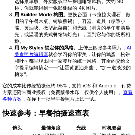
选择菜单版、外卖版或早午餐咖啡馆风格。大约 90
秒，你就能得到一张影棚级的 4K 图片。
用 Builder Mode 构图。
更换台面（卡拉拉大理石、做
旧的早午餐木桌、铸铁煎锅）、容器、道具（糖浆小
碟、黄油块、微型蔬菜苗）和光线（明亮的早午餐清晨
光，或温暖的美式餐馆钨灯光），直到它与你的场所相
称。
用 My Styles 锁定你的风格。
上传三四张参考照片，
AI
美食照片编辑器
就会学习你的审美，让你的鸡蛋、松饼
和吐司都呈现出同一家餐厅的统一风格。其余的交给文
字提示编辑搞定——"让蛋黄更油亮些"、"加一道淡淡的
糖浆"。
它的成本比传统拍摄低约 95%，支持 iOS 和 Android，付费
方案还附带商业授权（免费版带水印，仅供个人使用）。
查看
各种方案
，在你下一批早午餐照片上试一试。
快速参考：早餐拍摄速查表
镜头
最佳角度
光线
时机要点