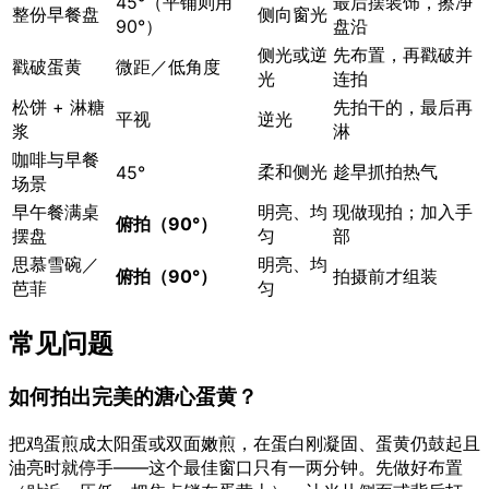
45°（平铺则用
最后摆装饰，擦净
整份早餐盘
侧向窗光
90°）
盘沿
侧光或逆
先布置，再戳破并
戳破蛋黄
微距／低角度
光
连拍
松饼 + 淋糖
先拍干的，最后再
平视
逆光
浆
淋
咖啡与早餐
柔和侧光
趁早抓拍热气
45°
场景
早午餐满桌
明亮、均
现做现拍；加入手
俯拍（90°）
摆盘
匀
部
思慕雪碗／
明亮、均
俯拍（90°）
拍摄前才组装
芭菲
匀
常见问题
如何拍出完美的溏心蛋黄？
把鸡蛋煎成太阳蛋或双面嫩煎，在蛋白刚凝固、蛋黄仍鼓起且
油亮时就停手——这个最佳窗口只有一两分钟。先做好布置