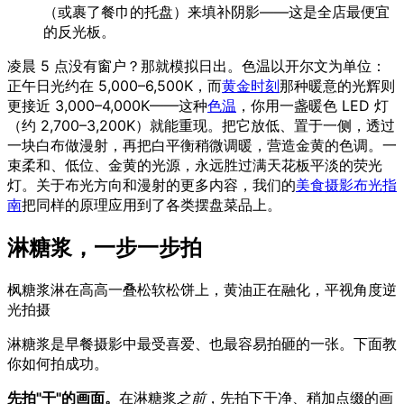
（或裹了餐巾的托盘）来填补阴影——这是全店最便宜
的反光板。
凌晨 5 点没有窗户？那就模拟日出。色温以开尔文为单位：
正午日光约在 5,000–6,500K，而
黄金时刻
那种暖意的光辉则
更接近 3,000–4,000K——这种
色温
，你用一盏暖色 LED 灯
（约 2,700–3,200K）就能重现。把它放低、置于一侧，透过
一块白布做漫射，再把白平衡稍微调暖，营造金黄的色调。一
束柔和、低位、金黄的光源，永远胜过满天花板平淡的荧光
灯。关于布光方向和漫射的更多内容，我们的
美食摄影布光指
南
把同样的原理应用到了各类摆盘菜品上。
淋糖浆，一步一步拍
枫糖浆淋在高高一叠松软松饼上，黄油正在融化，平视角度逆
光拍摄
淋糖浆是早餐摄影中最受喜爱、也最容易拍砸的一张。下面教
你如何拍成功。
先拍"干"的画面。
在淋糖浆
之前
，先拍下干净、稍加点缀的画