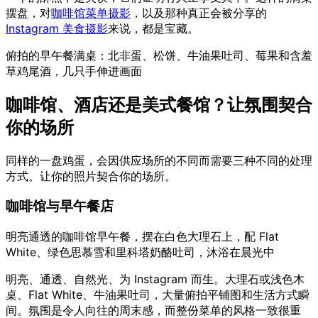
摆盘，对
咖啡馆菜单摄影
，以及那种真正会被分享的
Instagram 美食摄影
来说，都是宝藏。
俯拍的早午餐满桌：北非蛋、松饼、牛油果吐司、莓果和含羞
草鸡尾酒，几只手伸进画面
咖啡馆、酒店还是美式餐馆？让氛围契合
你的场所
同样的一盘鸡蛋，会因供应场所的不同而需要三种不同的处理
方式。让你的照片契合你的场所。
咖啡馆与早午餐店
明亮通透的咖啡馆早午餐，摆在白色大理石上，配 Flat
White、绿色思慕雪和里科塔奶酪吐司，沐浴在晨光中
明亮、通透、自然光、为 Instagram 而生。大理石或浅色木
桌、Flat White、牛油果吐司，大量俯拍平铺图和生活方式瞬
间。氛围是令人向往的周末感，而整份菜单的风格一致很重