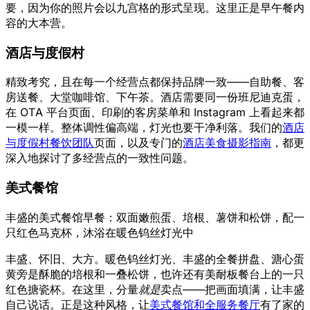
要，因为你的照片会以九宫格的形式呈现。这里正是早午餐内
容的大本营。
酒店与度假村
精致考究，且在每一个经营点都保持品牌一致——自助餐、客
房送餐、大堂咖啡馆、下午茶。酒店需要同一份班尼迪克蛋，
在 OTA 平台页面、印刷的客房菜单和 Instagram 上看起来都
一模一样。整体调性偏高端，灯光也要干净利落。我们的
酒店
与度假村餐饮团队
页面，以及专门的
酒店美食摄影指南
，都更
深入地探讨了多经营点的一致性问题。
美式餐馆
丰盛的美式餐馆早餐：双面嫩煎蛋、培根、薯饼和松饼，配一
只红色马克杯，沐浴在暖色钨丝灯光中
丰盛、怀旧、大方。暖色钨丝灯光、丰盛的全餐拼盘、溏心蛋
黄旁是酥脆的培根和一叠松饼，也许还有美耐板餐台上的一只
红色搪瓷杯。在这里，分量
就是
卖点——把画面填满，让丰盛
自己说话。正是这种风格，让
美式餐馆和全服务餐厅
有了家的