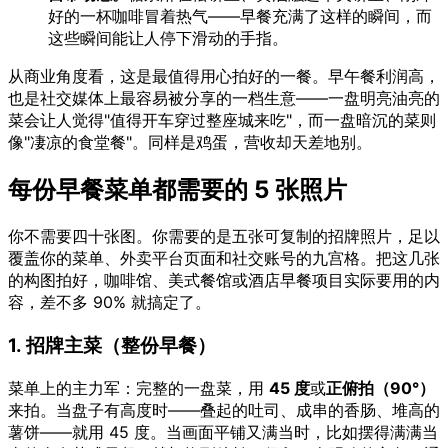
好的一杯咖啡冒着热气——早餐充满了这样的瞬间，而
这些瞬间能让人停下滑动的手指。
从商业角度看，这是最值得用心拍好的一餐。早午餐利润高，
也是社交媒体上最容易被分享的一档生意——一盘明亮油亮的
菜会让人觉得"值得开车穿过整座城来吃"，而一盘暗沉的菜则
像"凄凉的食堂餐"。同样是鸡蛋，营收却天差地别。
每份早餐菜单都需要的 5 张照片
你不需要四十张图。你需要的是五张可复制的招牌照片，足以
覆盖你的菜单、外卖平台页面和社交账号的九宫格。把这几张
的构图拍好，咖啡馆、美式餐馆或酒店早餐项目实际要用的内
容，差不多 90% 就搞定了。
1. 招牌主菜（整份早餐）
菜单上的主力军：完整的一盘菜，用
45 度
或
正俯拍（90°）
来拍。当盘子有高度时——叠起的吐司、成串的香肠、堆高的
薯饼——就用 45 度。当画面平铺又满当时，比如摆得满满当