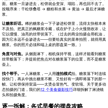
面。糖浆一旦渗进去，松饼就会变深、塌陷，再也回不去了。
按顺序来：干松饼叠塔 → 糖粉和水果 → 黄油 → 最后才淋糖
浆。
让糖浆听话。
稀的糖浆会一下子渗进松饼里，流得太快根本来
不及拍。把真正的枫糖浆冷藏，或在炉子上小火慢熬收浓，让
它以缓慢、油亮的丝带状落下。（过去的商业拍摄会用机油，
因为它永远不会渗进去——但要给真实的菜单拍照，就得用真
糖浆。你的照片必须和端上桌的那盘菜一致。）
角度与对焦。
从侧面淋下，相机保持平视，这样才能看到糖浆
丝带般落下；并提前把焦点对在糖浆落下的位置，而不是糖浆
壶上。
找个帮手。
一人淋糖浆，一人用
连拍模式
拍。糖浆落下时连续
按快门，再从中挑出糖浆不断、又恰好有一滴即将落下的那一
帧。让松饼保持室温——太烫会冒热气、变软塌。关于更多动
态拍摄的门道，我们的
12 个美食摄影技巧
详细拆解了淋浇镜
头和拍摄角度。
逐一拆解：各式早餐的摆盘攻略