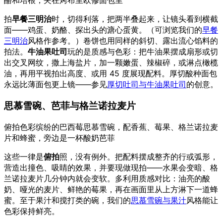
酪和培根，夹在烤布里欧修面包里
拍
早餐三明治
时，切得利落，把两半叠起来，让镜头看到横截
面——鸡蛋、奶酪、探出头的溏心蛋黄。（可浏览我们的
早餐
三明治
风格作参考。）卷饼也用同样的斜切、露出流心馅料的
拍法。
牛油果吐司
玩的是质感与色彩：把牛油果摆成扇形或切
出交叉网纹，撒上海盐片，加一颗嫩蛋、辣椒碎，或淋点橄榄
油，再用平视拍出高度、或用 45 度展现配料。厚切酸种面包
永远比薄面包更上镜——参见
厚切吐司与牛油果吐司
的创意。
思慕雪碗、芭菲与格兰诺拉麦片
俯拍色彩缤纷的巴西莓思慕雪碗，配香蕉、莓果、格兰诺拉麦
片和蜂蜜，旁边是一杯酸奶芭菲
这些一律是
俯拍
照，没有例外。把配料摆成整齐的行或弧形，
营造出撞色、吸睛的效果，并要现做现拍——水果会变暗、格
兰诺拉麦片几分钟内就会变软。多利用质感对比：油亮的酸
奶、哑光的麦片、鲜艳的莓果，再在画面里从上方淋下一道蜂
蜜。至于果汁和搅打类的碗，我们的
思慕雪碗与果汁
风格能让
色彩保持鲜亮。