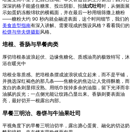
深深的格子能盛住糖浆、投出阴影。拍
法式吐司
时，从侧面展
示如蛋奶冻般绵软的横截面，并在最后一秒用细筛撒上糖粉
——糖粉大约 90 秒内就会融进表面，这个时间细节，我们的
美食造型指南
有深入讲解。需要现成的预设风格？看看我们的
松饼与华夫饼摄影
风格。
培根、香肠与早餐肉类
厚切培根条波浪起伏、边缘焦糖化、质感油亮的极致特写，沐
浴在暖光中
培根全靠质感。把培根条摆成波浪状或立起来，而不是平铺，
并挑选深红褐色的那几条——焦糖化的焦边让人觉得酥脆，而
发白的条则显得没熟。用纸巾按掉多余的油脂，留下光泽而非
油腻的反光；一点侧光能让纹路凸显出来。香肠则要表面油
亮，最好切开一根露出内部。
早餐三明治、卷饼与牛油果吐司
平视角度下的早餐三明治切半，露出溏心蛋黄、融化的切达奶