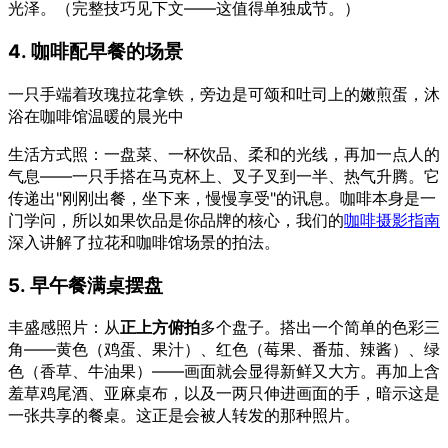
光泽。（完整技巧见下文——这值得单独成节。）
4. 咖啡配早餐的场景
一只手端着玫瑰拉花拿铁，旁边是可颂和吐司上的嫩煎蛋，沐
浴在咖啡馆温暖的晨光中
生活方式照：一盘菜、一杯饮品、柔和的光线，再加一点人的
气息——一只手搭在马克杯上、叉子叉到一半、热气升腾。它
传递出"刚刚出餐，坐下来，慢慢享受"的讯息。咖啡本身是一
门学问，所以如果饮品是你品牌的核心，我们的
咖啡摄影指南
深入讲解了拉花和咖啡馆场景的拍法。
5. 早午餐满桌摆盘
丰盛感照片：从
正上方俯拍
多个盘子。搭出一个简单的色彩三
角——黄色（鸡蛋、果汁）、红色（莓果、番茄、辣酱）、绿
色（香草、牛油果）——画面就会显得新鲜又大方。再加上含
羞草鸡尾酒、亚麻桌布，以及一两只伸进画面的手，暗示这是
一张共享的餐桌。这正是会被人转发的那种照片。