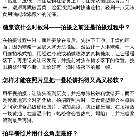
（贴近、压低、把焦点锁在蛋黄上），让光从侧面或背后打
来。
最后
再戳破蛋黄，趁蛋液流淌时快速连拍。轻刷一点无味
食用油能增添额外的光泽。
糖浆该什么时候淋——拍摄之前还是拍摄过程中？
在拍摄过程中淋，而且要放在最后。先拍下干净、干燥的画
面，因为糖浆一旦渗入就无法挽回。然后让一人淋糖浆、一人
用连拍模式拍。用经过冷藏或稍微收浓的真枫糖浆，让它缓缓
落下，再用逆光让它发亮，并提前对焦在糖浆落下的位置。挑
出糖浆丝带不断、又恰好有一滴即将落下的那一帧。
怎样才能在照片里把一叠松饼拍得又高又松软？
用平视拍摄，让镜头看到层次，并把每张松饼稍微错开，而不
是死板地完全对齐叠放。拍招牌照片时，美食造型师会在每层
之间塞进食品级硬纸圆片，增加高度、防止被压扁。在顶端放
一块黄油，在室温下拍（热松饼会冒热气、塌陷），并把糖浆
留到最后再淋。
拍早餐照片用什么角度最好？