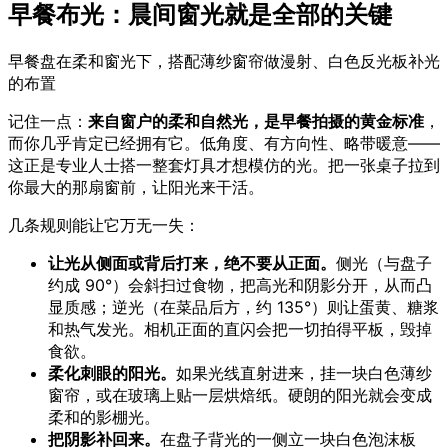
早餐布光：晨间窗光就是全部的关键
早餐盘在柔和窗光下，搭配薄纱窗帘做漫射、白色反光板补光
的布置
记住一点：
来自窗户的柔和自然光，是早餐拍摄的黄金标准
，
而你几乎肯定已经拥有它。低角度、有方向性、略带暖意——
这正是专业人士搭一整套灯具才想模仿的光。把一张桌子拉到
你最大的那扇窗前，让阳光来干活。
几条规则能让它万无一失：
让光从侧面或背后打来，绝不要从正面。
侧光（与盘子
约成 90°）会斜扫过食物，把高光和阴影分开，从而凸
显质感；逆光（在菜品后方，约 135°）则让蛋黄、糖浆
和热气发光。相机正面的直闪会把一切拍得平板，毁掉
食欲。
柔化刺眼的阳光。
如果光线直射进来，挂一块白色薄纱
窗帘，或在玻璃上贴一层烘焙纸。硬朗的阳光就会变成
柔和的影棚光。
把阴影补回来。
在盘子背光的一侧立一块白色泡沫板