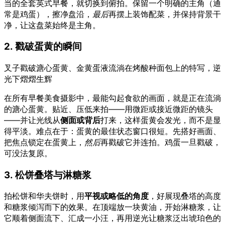
当的全套英式早餐，就切换到俯拍。保留一个明确的主角（通
常是鸡蛋），擦净盘沿，
最后
再摆上装饰配菜，并保持背景干
净，让这盘菜始终是主角。
2. 戳破蛋黄的瞬间
叉子戳破溏心蛋黄、金黄蛋液流淌在烤酸种面包上的特写，逆
光下熠熠生辉
在所有早餐美食摄影中，最能勾起食欲的画面，就是正在流淌
的溏心蛋黄。贴近、压低来拍——用微距或接近微距的镜头
——并让光线从
侧面或背后
打来，这样蛋黄会发光，而不是显
得平淡。难点在于：蛋黄的最佳状态窗口很短。先搭好画面、
把焦点锁定在蛋黄上，
然后
再戳破它并连拍。鸡蛋一旦戳破，
可没法复原。
3. 松饼叠塔与淋糖浆
拍松饼和华夫饼时，用
平视或略低的角度
，好展现叠塔的高度
和糖浆倾泻而下的效果。在顶端放一块黄油，开始淋糖浆，让
它顺着侧面流下、汇成一小汪，再用逆光让糖浆泛出琥珀色的