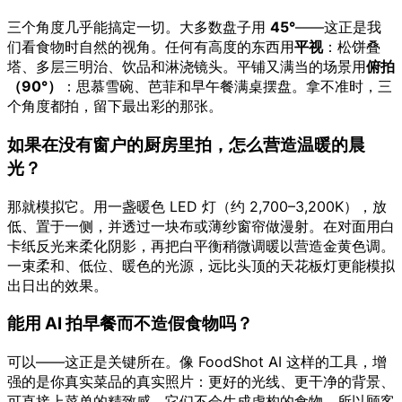
三个角度几乎能搞定一切。大多数盘子用
45°
——这正是我
们看食物时自然的视角。任何有高度的东西用
平视
：松饼叠
塔、多层三明治、饮品和淋浇镜头。平铺又满当的场景用
俯拍
（90°）
：思慕雪碗、芭菲和早午餐满桌摆盘。拿不准时，三
个角度都拍，留下最出彩的那张。
如果在没有窗户的厨房里拍，怎么营造温暖的晨
光？
那就模拟它。用一盏暖色 LED 灯（约 2,700–3,200K），放
低、置于一侧，并透过一块布或薄纱窗帘做漫射。在对面用白
卡纸反光来柔化阴影，再把白平衡稍微调暖以营造金黄色调。
一束柔和、低位、暖色的光源，远比头顶的天花板灯更能模拟
出日出的效果。
能用 AI 拍早餐而不造假食物吗？
可以——这正是关键所在。像 FoodShot AI 这样的工具，增
强的是你真实菜品的真实照片：更好的光线、更干净的背景、
可直接上菜单的精致感。它们不会生成虚构的食物，所以顾客