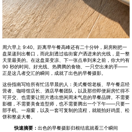
周六早上 9:40。距离早午餐高峰还有二十分钟，厨房刚把一
盘菜递到出餐口，而此刻透过临街窗户洒进来的光线，是一整
天里最美的。在这盘菜变凉、下一张点单到来之前，你大约有
90 秒的时间。好光线、热腾腾的食物、一只空出来的手——
正是这几者交汇的瞬间，成就了出色的早餐摄影。
这份指南写给所有忙活早晨的人：美式餐馆老板、早午餐店经
营者、咖啡馆店长、酒店早餐团队，以及那些即便厨房忙得不
可开交、也需要让照片透出悠闲周末气息的早餐品牌。不需要
影棚，不需要美食造型师，也不需要腾出一个下午——只要一
部手机、一扇窗，以及一套可复制的流程，就能拍好鸡蛋、松
饼和整桌大餐。
快速摘要：
出色的早餐摄影归根结底就看三个瞬间