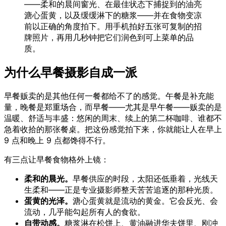
——柔和的晨间窗光、在最佳状态下捕捉到的油亮
溏心蛋黄，以及缓缓淋下的糖浆——并在食物变凉
前以正确的角度拍下。用手机拍好五张可复制的招
牌照片，再用几秒钟把它们润色到可上菜单的品
质。
为什么早餐摄影自成一派
早餐贩卖的是其他任何一餐都给不了的感觉。午餐是补充能
量，晚餐是郑重场合，而早餐——尤其是早午餐——贩卖的是
温暖、舒适与丰盛：悠闲的周末、续上的第二杯咖啡、谁都不
急着收拾的那张餐桌。把这份感觉拍下来，你就能让人在早上
9 点和晚上 9 点都馋得不行。
有三点让早餐食物格外上镜：
柔和的晨光。
早餐供应的时段，太阳还低垂着，光线天
生柔和——正是专业摄影师整天苦苦追逐的那种光质。
蛋黄的光泽。
溏心蛋黄就是流动的黄金。它会反光、会
流动，几乎能勾起所有人的食欲。
自带动感。
糖浆淋在松饼上、黄油融进华夫饼里、刚冲