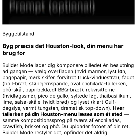
Byggetilstand
Byg præcis det Houston-look, din menu har
brug for
Builder Mode lader dig komponere billedet én beslutning
ad gangen — vælg overfladen (hvid marmor, lyst løn,
bagepapir, mørk skifer, forvitret truck-vinduestræ), fadet
(boil-bræt, støbejernspande, oval enchilada-tallerken,
phở-skål, papirbeklædt BBQ-bræt), rekvisitterne
(hvidløgssmør, pico de gallo, syltede løg, thaibasilikum,
lime, salsa-skåle, hvidt brød) og lyset (klart Gulf-
dagslys, varmt tungsten, dramatisk top-down).
Hver
tallerken på din Houston-menu læses som ét sted
—
samme kompositionssprog på tværs af enchiladas,
crawfish, brisket og phở. Du uploader fotoet af din ret;
Builder Mode restyler det, opfinder det aldrig.