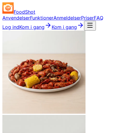
FoodShot
Anvendelser
Funktioner
Anmeldelser
Priser
FAQ
Log ind
Kom i gang
Kom i gang