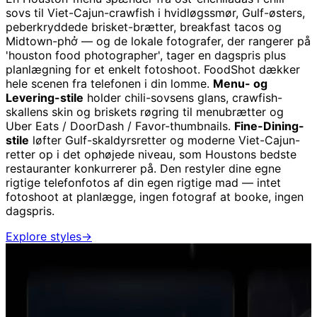
sovs til Viet-Cajun-crawfish i hvidløgssmør, Gulf-østers,
peberkryddede brisket-brætter, breakfast tacos og
Midtown-phở — og de lokale fotografer, der rangerer på
'houston food photographer', tager en dagspris plus
planlægning for et enkelt fotoshoot. FoodShot dækker
hele scenen fra telefonen i din lomme.
Menu- og
Levering-stile
holder chili-sovsens glans, crawfish-
skallens skin og briskets røgring til menubrætter og
Uber Eats / DoorDash / Favor-thumbnails.
Fine-Dining-
stile
løfter Gulf-skaldyrsretter og moderne Viet-Cajun-
retter op i det ophøjede niveau, som Houstons bedste
restauranter konkurrerer på. Den restyler dine egne
rigtige telefonfotos af din egen rigtige mad — intet
fotoshoot at planlægge, ingen fotograf at booke, ingen
dagspris.
Explore styles
→