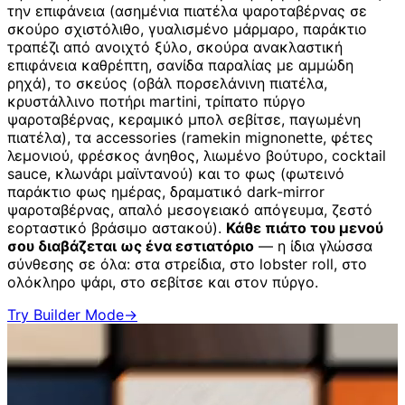
την επιφάνεια (ασημένια πιατέλα ψαροταβέρνας σε
σκούρο σχιστόλιθο, γυαλισμένο μάρμαρο, παράκτιο
τραπέζι από ανοιχτό ξύλο, σκούρα ανακλαστική
επιφάνεια καθρέπτη, σανίδα παραλίας με αμμώδη
ρηχά), το σκεύος (οβάλ πορσελάνινη πιατέλα,
κρυστάλλινο ποτήρι martini, τρίπατο πύργο
ψαροταβέρνας, κεραμικό μπολ σεβίτσε, παγωμένη
πιατέλα), τα accessories (ramekin mignonette, φέτες
λεμονιού, φρέσκος άνηθος, λιωμένο βούτυρο, cocktail
sauce, κλωνάρι μαϊντανού) και το φως (φωτεινό
παράκτιο φως ημέρας, δραματικό dark-mirror
ψαροταβέρνας, απαλό μεσογειακό απόγευμα, ζεστό
εορταστικό βράσιμο αστακού).
Κάθε πιάτο του μενού
σου διαβάζεται ως ένα εστιατόριο
— η ίδια γλώσσα
σύνθεσης σε όλα: στα στρείδια, στο lobster roll, στο
ολόκληρο ψάρι, στο σεβίτσε και στον πύργο.
Try Builder Mode
→