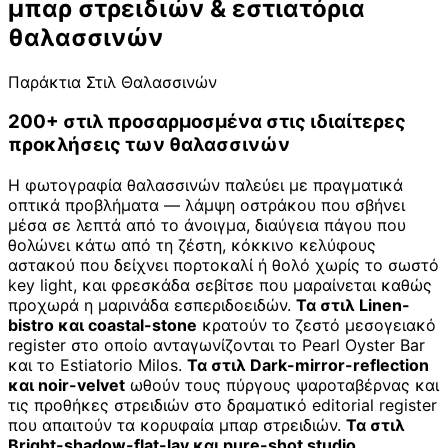
μπαρ στρειδιών & εστιατόρια
θαλασσινών
Παράκτια Στιλ Θαλασσινών
200+ στιλ προσαρμοσμένα στις ιδιαίτερες
προκλήσεις των θαλασσινών
Η φωτογραφία θαλασσινών παλεύει με πραγματικά
οπτικά προβλήματα — λάμψη οστράκου που σβήνει
μέσα σε λεπτά από το άνοιγμα, διαύγεια πάγου που
θολώνει κάτω από τη ζέστη, κόκκινο κελύφους
αστακού που δείχνει πορτοκαλί ή θολό χωρίς το σωστό
key light, και φρεσκάδα σεβίτσε που μαραίνεται καθώς
προχωρά η μαρινάδα εσπεριδοειδών.
Τα στιλ Linen-
bistro και coastal-stone
κρατούν το ζεστό μεσογειακό
register στο οποίο ανταγωνίζονται το Pearl Oyster Bar
και το Estiatorio Milos.
Τα στιλ Dark-mirror-reflection
και noir-velvet
ωθούν τους πύργους ψαροταβέρνας και
τις προθήκες στρειδιών στο δραματικό editorial register
που απαιτούν τα κορυφαία μπαρ στρειδιών.
Τα στιλ
Bright-shadow-flat-lay και pure-shot studio