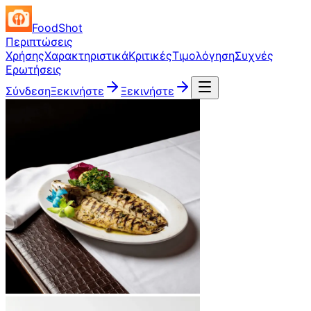
FoodShot
Περιπτώσεις
Χρήσης
Χαρακτηριστικά
Κριτικές
Τιμολόγηση
Συχνές
Ερωτήσεις
Σύνδεση
Ξεκινήστε
Ξεκινήστε