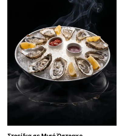
Στρείδια σε Μισό Όστρακο