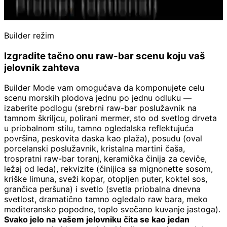
Builder režim
Izgradite tačno onu raw-bar scenu koju vaš
jelovnik zahteva
Builder Mode vam omogućava da komponujete celu
scenu morskih plodova jednu po jednu odluku —
izaberite podlogu (srebrni raw-bar poslužavnik na
tamnom škriljcu, polirani mermer, sto od svetlog drveta
u priobalnom stilu, tamno ogledalska reflektujuća
površina, peskovita daska kao plaža), posudu (oval
porcelanski poslužavnik, kristalna martini čaša,
trospratni raw-bar toranj, keramička činija za ceviče,
ležaj od leda), rekvizite (činijica sa mignonette sosom,
kriške limuna, sveži kopar, otopljen puter, koktel sos,
grančica peršuna) i svetlo (svetla priobalna dnevna
svetlost, dramatično tamno ogledalo raw bara, meko
mediteransko popodne, toplo svečano kuvanje jastoga).
Svako jelo na vašem jelovniku čita se kao jedan