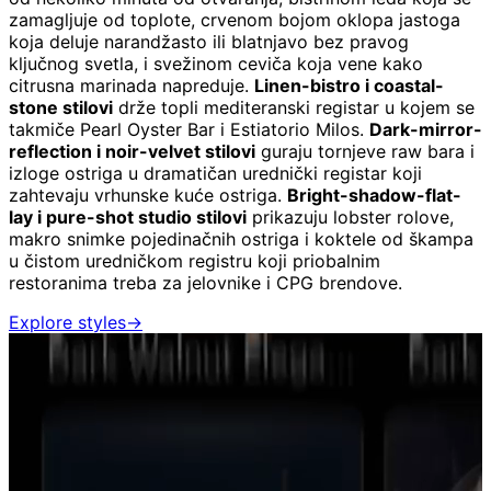
zamagljuje od toplote, crvenom bojom oklopa jastoga
koja deluje narandžasto ili blatnjavo bez pravog
ključnog svetla, i svežinom ceviča koja vene kako
citrusna marinada napreduje.
Linen-bistro i coastal-
stone stilovi
drže topli mediteranski registar u kojem se
takmiče Pearl Oyster Bar i Estiatorio Milos.
Dark-mirror-
reflection i noir-velvet stilovi
guraju tornjeve raw bara i
izloge ostriga u dramatičan urednički registar koji
zahtevaju vrhunske kuće ostriga.
Bright-shadow-flat-
lay i pure-shot studio stilovi
prikazuju lobster rolove,
makro snimke pojedinačnih ostriga i koktele od škampa
u čistom uredničkom registru koji priobalnim
restoranima treba za jelovnike i CPG brendove.
Explore styles
→