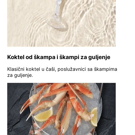
Koktel od škampa i škampi za guljenje
Klasični koktel u čaši, poslužavnici sa škampima
za guljenje.