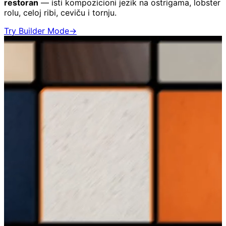
restoran
— isti kompozicioni jezik na ostrigama, lobster
rolu, celoj ribi, ceviču i tornju.
Try Builder Mode
→