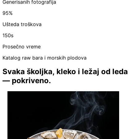
Generisanih fotografija
95%
Ušteda troškova
150s
Prosečno vreme
Katalog raw bara i morskih plodova
Svaka školjka, kleko i ležaj od leda
— pokriveno.