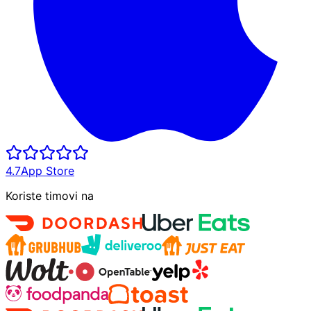
4.7
App Store
Koriste timovi na