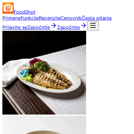
FoodShot
Primene
Funkcije
Recenzije
Cenovnik
Česta pitanja
Prijavite se
Započnite
Započnite