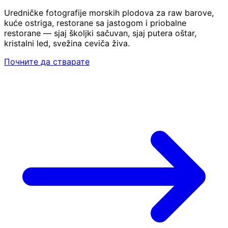
Uredničke fotografije morskih plodova za raw barove,
kuće ostriga, restorane sa jastogom i priobalne
restorane — sjaj školjki sačuvan, sjaj putera oštar,
kristalni led, svežina ceviča živa.
Почните да стварате