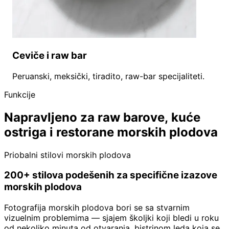
Ceviče i raw bar
Peruanski, meksički, tiradito, raw-bar specijaliteti.
Funkcije
Napravljeno za raw barove, kuće
ostriga i restorane morskih plodova
Priobalni stilovi morskih plodova
200+ stilova podešenih za specifične izazove
morskih plodova
Fotografija morskih plodova bori se sa stvarnim
vizuelnim problemima — sjajem školjki koji bledi u roku
od nekoliko minuta od otvaranja, bistrinom leda koja se