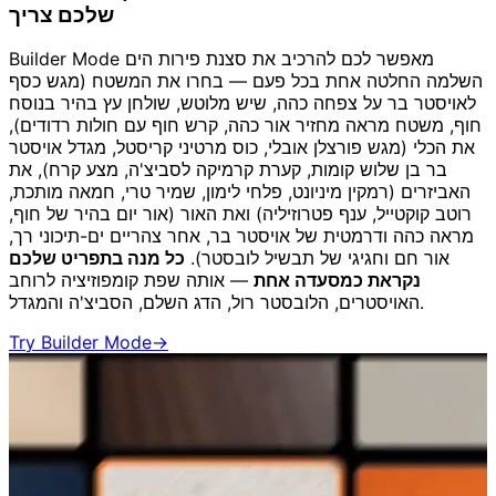
שלכם צריך
Builder Mode מאפשר לכם להרכיב את סצנת פירות הים
השלמה החלטה אחת בכל פעם — בחרו את המשטח (מגש כסף
לאויסטר בר על צפחה כהה, שיש מלוטש, שולחן עץ בהיר בנוסח
חוף, משטח מראה מחזיר אור כהה, קרש חוף עם חולות רדודים),
את הכלי (מגש פורצלן אובלי, כוס מרטיני קריסטל, מגדל אויסטר
בר בן שלוש קומות, קערת קרמיקה לסביצ'ה, מצע קרח), את
האביזרים (רמקין מיניונט, פלחי לימון, שמיר טרי, חמאה מותכת,
רוטב קוקטייל, ענף פטרוזיליה) ואת האור (אור יום בהיר של חוף,
מראה כהה ודרמטית של אויסטר בר, אחר צהריים ים-תיכוני רך,
אור חם וחגיגי של תבשיל לובסטר).
כל מנה בתפריט שלכם
נקראת כמסעדה אחת
— אותה שפת קומפוזיציה לרוחב
האויסטרים, הלובסטר רול, הדג השלם, הסביצ'ה והמגדל.
Try Builder Mode
→