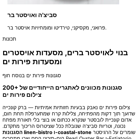
סביצ'ה ואויסטר בר
פרואני, מקסיקני, טירדיטו ומומחיויות אויסטר בר.
תכונות
בנוי לאויסטר ברים, מסעדות אויסטרים
ומסעדות פירות ים
סגנונות פירות ים בנוסח חוף
200+ סגנונות מכוונים לאתגרים הייחודיים של
צילום פירות ים
צילום פירות ים נאבק בבעיות חזותיות אמיתיות — ברק קונכייה
שדועך תוך דקות מהפתיחה, צלילות קרח שמתערפלת תחת חום,
אדום קונכיית לובסטר שנקרא ככתום או בוצי בלי תאורת מפתח
נכונה, וטריות סביצ'ה שנובלת ככל שציטרוס הריכוך מתקדם.
שומרים על הרגיסטר
הסגנונות linen-bistro ו-coastal-stone
הים-תיכוני החם שבו מתחרים Pearl Oyster Bar ו-Estiatorio