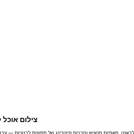
צילום אוכל 
לבאנט, מאפיות מנאיש וחברות קייטרינג של תפוצות לבנוניות — ערב