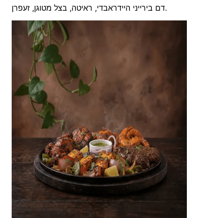
דם בירייני היידראבדי, ראיטה, בצל מטוגן, זעפרן.