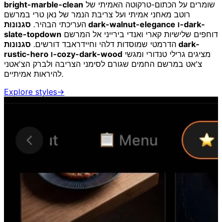
שומרים על הכתום-טרקוטה האמיתי של
bright-marble-clean
רוטב מאחני אמיתי ועל צריבת הנמר של נאן טרי במרשם
העריכתי הבהיר.
סגנונות dark-walnut-elegance ו-dark-
דוחפים שלישיות קארי ואנדי בירייני אל המרשם
slate-topdown
הדרמטי שמוסדות דלהי וחיידראבד דורשים.
סגנונות dark-
מציגים גרילי טנדורי ומגשי
rustic-hero ו-cozy-dark-wood
צ'אט במרשם החמים שגורם לסימני הצריבה ולברק הצ'אטני
להיראות אמיתיים.
Explore styles
→