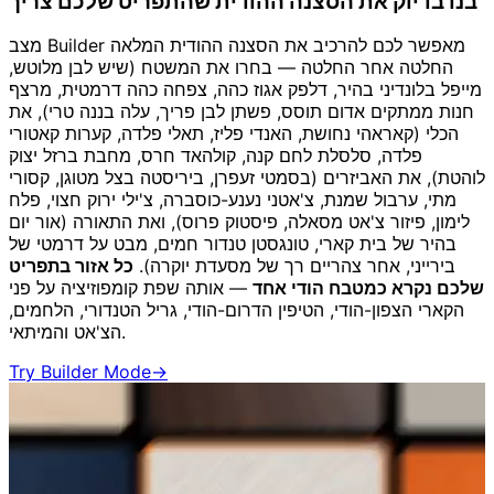
בנו בדיוק את הסצנה ההודית שהתפריט שלכם צריך
מצב Builder מאפשר לכם להרכיב את הסצנה ההודית המלאה
החלטה אחר החלטה — בחרו את המשטח (שיש לבן מלוטש,
מייפל בלונדיני בהיר, דלפק אגוז כהה, צפחה כהה דרמטית, מרצף
חנות ממתקים אדום תוסס, פשתן לבן פריך, עלה בננה טרי), את
הכלי (קאראהי נחושת, האנדי פליז, תאלי פלדה, קערות קאטורי
פלדה, סלסלת לחם קנה, קולהאד חרס, מחבת ברזל יצוק
לוהטת), את האביזרים (בסמטי זעפרן, ביריסטה בצל מטוגן, קסורי
מתי, ערבול שמנת, צ'אטני נענע-כוסברה, צ'ילי ירוק חצוי, פלח
לימון, פיזור צ'אט מסאלה, פיסטוק פרוס), ואת התאורה (אור יום
בהיר של בית קארי, טונגסטן טנדור חמים, מבט על דרמטי של
בירייני, אחר צהריים רך של מסעדת יוקרה).
כל אזור בתפריט
שלכם נקרא כמטבח הודי אחד
— אותה שפת קומפוזיציה על פני
הקארי הצפון-הודי, הטיפין הדרום-הודי, גריל הטנדורי, הלחמים,
הצ'אט והמיתאי.
Try Builder Mode
→