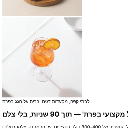
לבתי קפה, מסעדות דגים וברים על הגג בפרת'
עי בפרת' — תוך 90 שניות, בלי צלם
החלופה לצלם אוכל בפרת' — לבתי קפה של בראנץ', מסעדות דגים בפרימנטל, מסעדות פיש אנד צ'יפס חופיות וברים על הגג. דלגו על התעריף של 400–800 דולר לחצי יום ועל ההמתנה. צלמו בטלפון