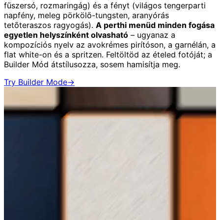
fűszersó, rozmaringág) és a fényt (világos tengerparti
napfény, meleg pörkölő-tungsten, aranyórás
tetőteraszos ragyogás).
A perthi menüd minden fogása
egyetlen helyszínként olvasható
– ugyanaz a
kompozíciós nyelv az avokrémes pirítóson, a garnélán, a
flat white-on és a spritzen. Feltöltöd az ételed fotóját; a
Builder Mód átstílusozza, sosem hamisítja meg.
Try Builder Mode
→