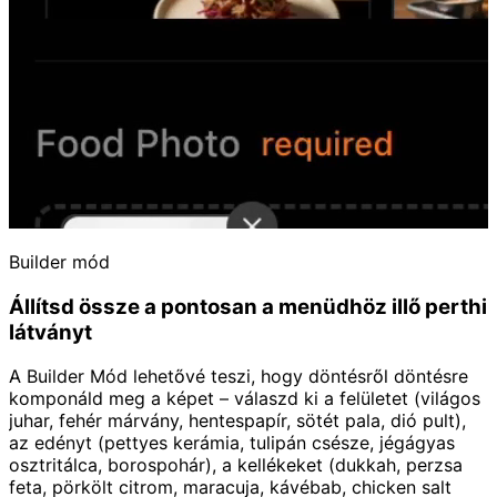
Builder mód
Állítsd össze a pontosan a menüdhöz illő perthi
látványt
A Builder Mód lehetővé teszi, hogy döntésről döntésre
komponáld meg a képet – válaszd ki a felületet (világos
juhar, fehér márvány, hentespapír, sötét pala, dió pult),
az edényt (pettyes kerámia, tulipán csésze, jégágyas
osztritálca, borospohár), a kellékeket (dukkah, perzsa
feta, pörkölt citrom, maracuja, kávébab, chicken salt