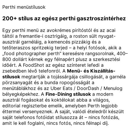
Perthi menüstílusok
200+ stílus az egész perthi gasztroszíntérhez
Egy perthi menü az avokrémes pirítóstól és az acai
táltól a fremantle-i osztrigáig, a roston sült nyugat-
ausztrál garnéláig, a kemencés pizzákig és a
tetőteraszos spritzekig terjed – a helyi fotósok, akik a
„food photographer perth" keresésre rangsorolnak, 400–
800 dollárt kérnek egy félnapért plusz a szerkesztési
időért. A FoodShot az egész színteret lefedi a
zsebedben lévő telefonról. A
Menü- és Kiszállítás-
stílusok
megtartják a tojássárgája csillogását, a garnéla
pörzsanyagát és a bunda ropogósságát a
menütáblákhoz és az Uber Eats / DoorDash / Menulog
bélyegképekhez. A
Fine-Dining stílusok
a modern
ausztrál fogásokat és koktélokat abba a világos,
editorial regiszterbe emelik, amelyben Perth legjobb
éttermei versenyeznek. A saját, valódi ételedről készült
saját telefonos fotóidat stílusozza át – nincs fotózás,
amit le kell foglalni, nincs fotós, nincs félnapi díj.