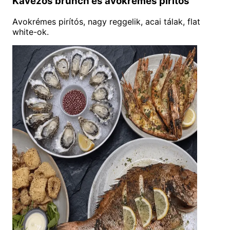
Kávézós brunch és avokrémes pirítós
Avokrémes pirítós, nagy reggelik, acai tálak, flat
white-ok.