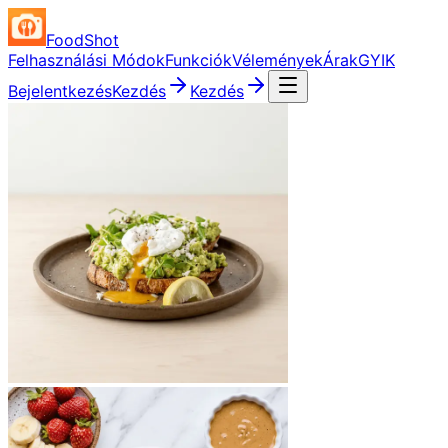
FoodShot
Felhasználási Módok
Funkciók
Vélemények
Árak
GYIK
Bejelentkezés
Kezdés
Kezdés