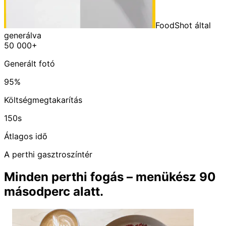
FoodShot által
generálva
50 000+
Generált fotó
95%
Költségmegtakarítás
150s
Átlagos idő
A perthi gasztroszíntér
Minden perthi fogás – menükész 90
másodperc alatt.