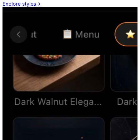
Explore styles
→