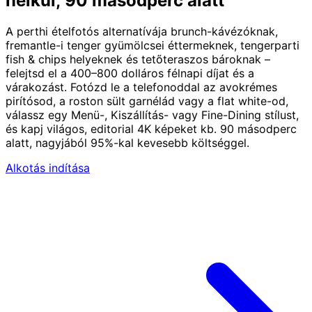
nélkül, 90 másodperc alatt
A perthi ételfotós alternatívája brunch-kávézóknak,
fremantle-i tenger gyümölcsei éttermeknek, tengerparti
fish & chips helyeknek és tetőteraszos bároknak –
felejtsd el a 400–800 dolláros félnapi díjat és a
várakozást. Fotózd le a telefonoddal az avokrémes
pirítósod, a roston sült garnélád vagy a flat white-od,
válassz egy Menü-, Kiszállítás- vagy Fine-Dining stílust,
és kapj világos, editorial 4K képeket kb. 90 másodperc
alatt, nagyjából 95%-kal kevesebb költséggel.
Alkotás indítása