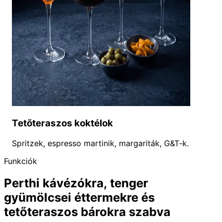
Tetőteraszos koktélok
Spritzek, espresso martinik, margariták, G&T-k.
Funkciók
Perthi kávézókra, tenger
gyümölcsei éttermekre és
tetőteraszos bárokra szabva