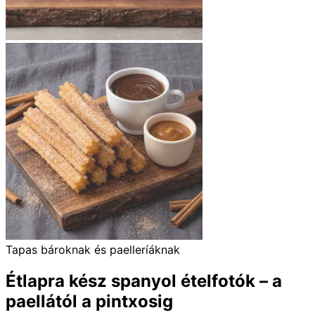
Tapas bároknak és paelleríáknak
Étlapra kész spanyol ételfotók – a
paellától a pintxosig