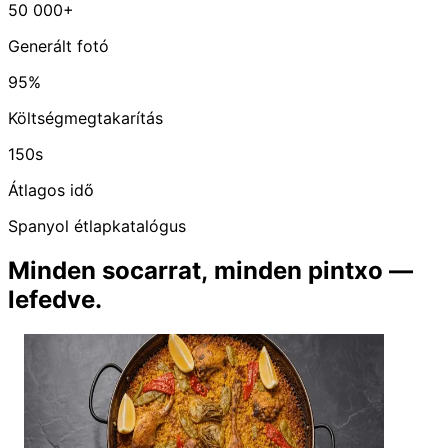
50 000+
Generált fotó
95%
Költségmegtakarítás
150s
Átlagos idő
Spanyol étlapkatalógus
Minden socarrat, minden pintxo —
lefedve.