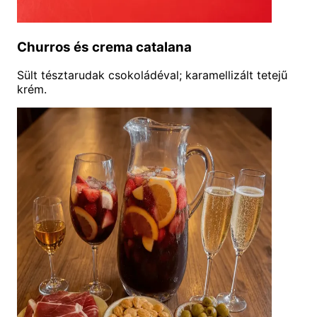
Churros és crema catalana
Sült tésztarudak csokoládéval; karamellizált tetejű
krém.