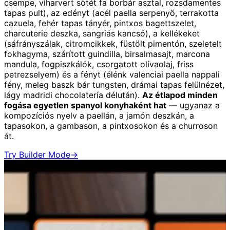
csempe, viharvert sötét fa borbár asztal, rozsdamentes
tapas pult), az edényt (acél paella serpenyő, terrakotta
cazuela, fehér tapas tányér, pintxos bagettszelet,
charcuterie deszka, sangriás kancsó), a kellékeket
(sáfrányszálak, citromcikkek, füstölt pimentón, szeletelt
fokhagyma, szárított guindilla, birsalmasajt, marcona
mandula, fogpiszkálók, csorgatott olívaolaj, friss
petrezselyem) és a fényt (élénk valenciai paella nappali
fény, meleg baszk bár tungsten, drámai tapas felülnézet,
lágy madridi chocolatería délután).
Az étlapod minden
fogása egyetlen spanyol konyhaként hat
— ugyanaz a
kompozíciós nyelv a paellán, a jamón deszkán, a
tapasokon, a gambason, a pintxosokon és a churroson
át.
Try Builder Mode
→