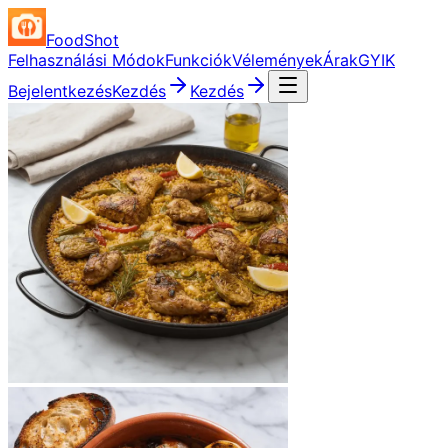
FoodShot
Felhasználási Módok
Funkciók
Vélemények
Árak
GYIK
Bejelentkezés
Kezdés
Kezdés