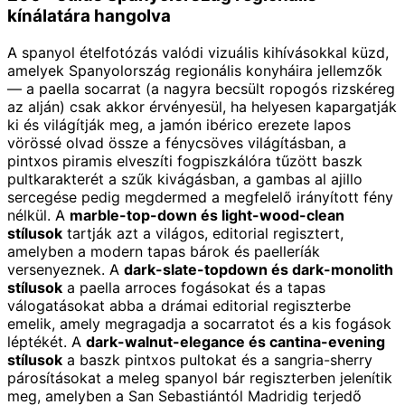
kínálatára hangolva
A spanyol ételfotózás valódi vizuális kihívásokkal küzd,
amelyek Spanyolország regionális konyháira jellemzők
— a paella socarrat (a nagyra becsült ropogós rizskéreg
az alján) csak akkor érvényesül, ha helyesen kapargatják
ki és világítják meg, a jamón ibérico erezete lapos
vörössé olvad össze a fénycsöves világításban, a
pintxos piramis elveszíti fogpiszkálóra tűzött baszk
pultkarakterét a szűk kivágásban, a gambas al ajillo
sercegése pedig megdermed a megfelelő irányított fény
nélkül. A
marble-top-down és light-wood-clean
stílusok
tartják azt a világos, editorial regisztert,
amelyben a modern tapas bárok és paelleríák
versenyeznek. A
dark-slate-topdown és dark-monolith
stílusok
a paella arroces fogásokat és a tapas
válogatásokat abba a drámai editorial regiszterbe
emelik, amely megragadja a socarratot és a kis fogások
léptékét. A
dark-walnut-elegance és cantina-evening
stílusok
a baszk pintxos pultokat és a sangria-sherry
párosításokat a meleg spanyol bár regiszterben jelenítik
meg, amelyben a San Sebastiántól Madridig terjedő