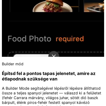
Builder mód
Építsd fel a pontos tapas jelenetet, amire az
étlapodnak szüksége van
A Builder Mode segítségével lépésről lépésre állíthatod
össze a teljes spanyol jelenetet — válaszd ki a felületet
(fehér Carrara márvány, világos juhar, sötét dió baszk
bárpult, élénk piros-fehér festett spanyol kávézó