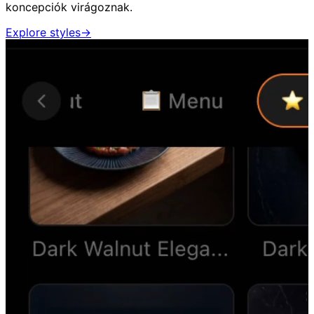
koncepciók virágoznak.
Explore styles
→