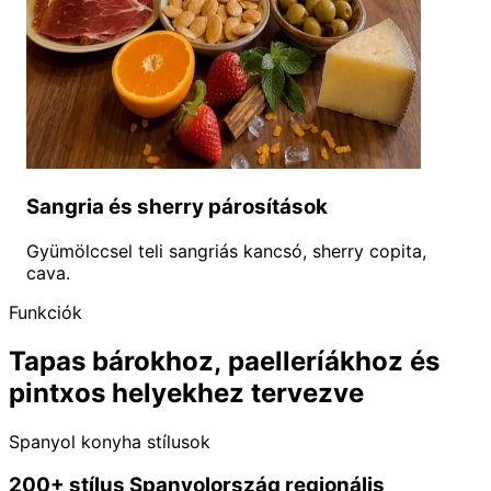
Sangria és sherry párosítások
Gyümölccsel teli sangriás kancsó, sherry copita,
cava.
Funkciók
Tapas bárokhoz, paelleríákhoz és
pintxos helyekhez tervezve
Spanyol konyha stílusok
200+ stílus Spanyolország regionális