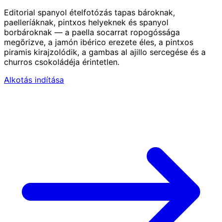
Editorial spanyol ételfotózás tapas bároknak,
paelleríáknak, pintxos helyeknek és spanyol
borbároknak — a paella socarrat ropogóssága
megőrizve, a jamón ibérico erezete éles, a pintxos
piramis kirajzolódik, a gambas al ajillo sercegése és a
churros csokoládéja érintetlen.
Alkotás indítása