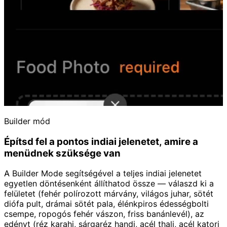
Builder mód
Építsd fel a pontos indiai jelenetet, amire a
menüdnek szüksége van
A Builder Mode segítségével a teljes indiai jelenetet
egyetlen döntésenként állíthatod össze — válaszd ki a
felületet (fehér polírozott márvány, világos juhar, sötét
diófa pult, drámai sötét pala, élénkpiros édességbolti
csempe, ropogós fehér vászon, friss banánlevél), az
edényt (réz karahi, sárgaréz handi, acél thali, acél katori