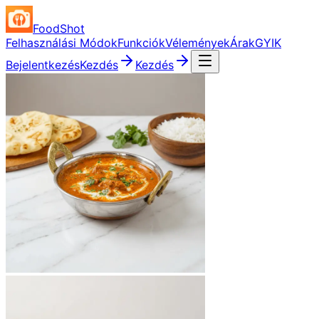
FoodShot
Felhasználási Módok
Funkciók
Vélemények
Árak
GYIK
Bejelentkezés
Kezdés
Kezdés