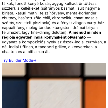
tálkák, fonott kenyérkosár, agyag kulhad, öntöttvas
sizzler), a kellékeket (sáfrányos basmati, sült hagyma
birista, kasuri methi, tejszínörvény, menta-koriander
chutney, hasított zöld chili, citromcikk, chaat masala
szórás, szeletelt pisztácia) és a fényt (világos curry-házi
nappali fény, meleg tandoor-tungsten, drámai biryani
felülnézet, lágy fine-dining délután).
A menüd minden
régiója egyetlen indiai konyhaként olvasható
—
ugyanaz a kompozíciós nyelv az észak-indiai curryken, a
dél-indiai tiffinen, a tandoori grillen, a kenyereken, a
chaaton és a mithai-on át.
Try Builder Mode
→