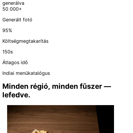
generálva
50 000+
Generált fotó
95%
Költségmegtakarítás
150s
Átlagos idő
Indiai menükatalógus
Minden régió, minden fűszer —
lefedve.