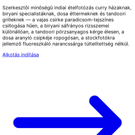
Szerkesztői minőségű indiai ételfotózás curry házaknak,
biryani specialistáknak, dosa éttermeknek és tandoori
grilleknek — a vajas csirke paradicsom-tejszínes
csillogása hűen, a biryani sáfrányos rizsszemei
különállóan, a tandoori pörzsanyagos kérge élesen, a
dosa aranyló csipkéje ropogósan, a stockfotókra
jellemző fluoreszkáló narancssárga túltelítettség nélkül.
Alkotás indítása