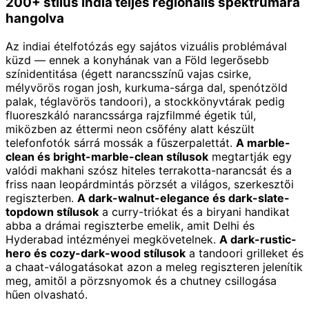
200+ stílus India teljes regionális spektrumára
hangolva
Az indiai ételfotózás egy sajátos vizuális problémával
küzd — ennek a konyhának van a Föld legerősebb
színidentitása (égett narancsszínű vajas csirke,
mélyvörös rogan josh, kurkuma-sárga dal, spenótzöld
palak, téglavörös tandoori), a stockkönyvtárak pedig
fluoreszkáló narancssárga rajzfilmmé égetik túl,
miközben az éttermi neon csőfény alatt készült
telefonfotók sárrá mossák a fűszerpalettát.
A marble-
clean és bright-marble-clean stílusok
megtartják egy
valódi makhani szósz hiteles terrakotta-narancsát és a
friss naan leopárdmintás pörzsét a világos, szerkesztői
regiszterben.
A dark-walnut-elegance és dark-slate-
topdown stílusok
a curry-triókat és a biryani handikat
abba a drámai regiszterbe emelik, amit Delhi és
Hyderabad intézményei megkövetelnek.
A dark-rustic-
hero és cozy-dark-wood stílusok
a tandoori grilleket és
a chaat-válogatásokat azon a meleg regiszteren jelenítik
meg, amitől a pörzsnyomok és a chutney csillogása
hűen olvasható.