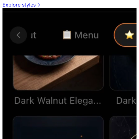
Explore styles
→