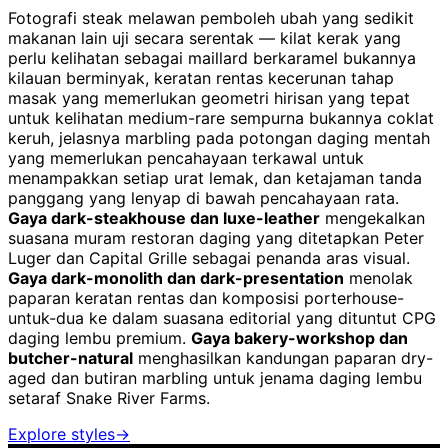
Fotografi steak melawan pemboleh ubah yang sedikit
makanan lain uji secara serentak — kilat kerak yang
perlu kelihatan sebagai maillard berkaramel bukannya
kilauan berminyak, keratan rentas kecerunan tahap
masak yang memerlukan geometri hirisan yang tepat
untuk kelihatan medium-rare sempurna bukannya coklat
keruh, jelasnya marbling pada potongan daging mentah
yang memerlukan pencahayaan terkawal untuk
menampakkan setiap urat lemak, dan ketajaman tanda
panggang yang lenyap di bawah pencahayaan rata.
Gaya dark-steakhouse dan luxe-leather
mengekalkan
suasana muram restoran daging yang ditetapkan Peter
Luger dan Capital Grille sebagai penanda aras visual.
Gaya dark-monolith dan dark-presentation
menolak
paparan keratan rentas dan komposisi porterhouse-
untuk-dua ke dalam suasana editorial yang dituntut CPG
daging lembu premium.
Gaya bakery-workshop dan
butcher-natural
menghasilkan kandungan paparan dry-
aged dan butiran marbling untuk jenama daging lembu
setaraf Snake River Farms.
Explore styles
→