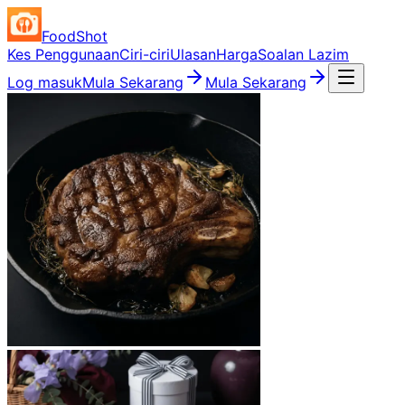
FoodShot
Kes Penggunaan
Ciri-ciri
Ulasan
Harga
Soalan Lazim
Log masuk
Mula Sekarang
Mula Sekarang