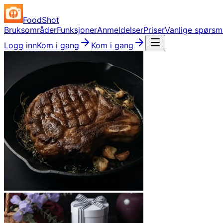
FoodShot
Bruksområder
Funksjoner
Anmeldelser
Priser
Vanlige spørsm
Logg inn
Kom i gang
Kom i gang