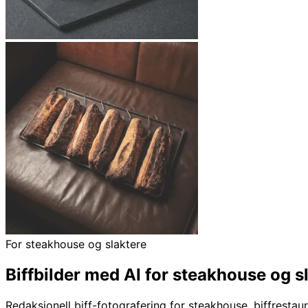
For steakhouse og slaktere
Biffbilder med AI for steakhouse og s
Redaksjonell biff-fotografering for steakhouse, biffrest