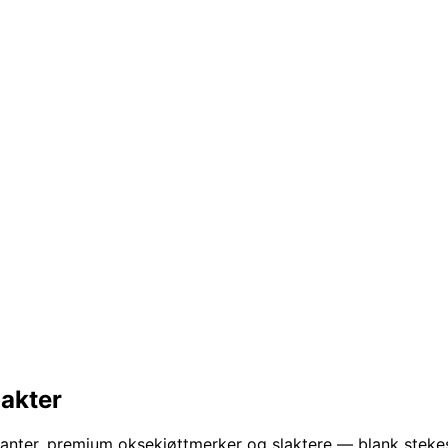
lakter
auranter, premium oksekjøttmerker og slaktere — blank ste