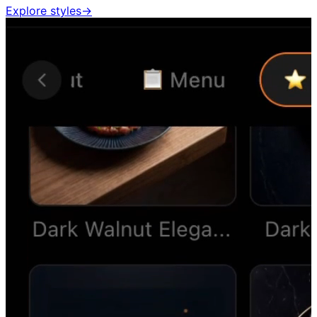
Explore styles
→