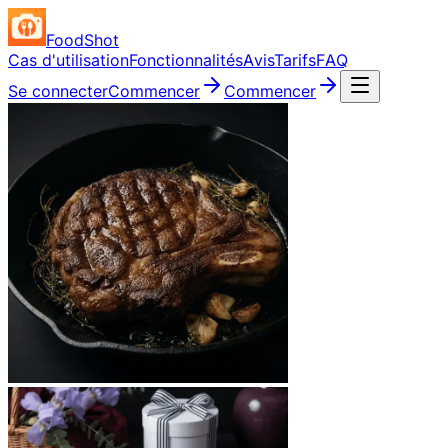
FoodShot
Cas d'utilisation
Fonctionnalités
Avis
Tarifs
FAQ
Se connecter
Commencer
Commencer