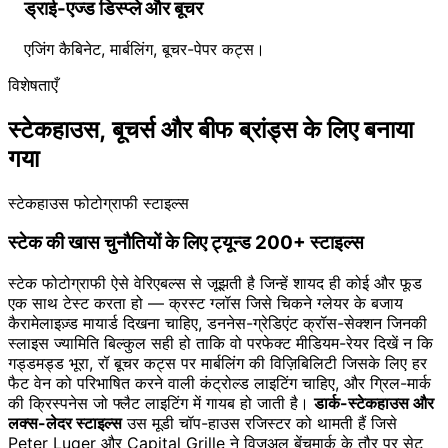
ड्राई-एज्ड डिस्प्ले और बूचर
एजिंग कैबिनेट, मार्बलिंग, बूचर-पेपर कट्स।
विशेषताएँ
स्टेकहाउस, बूचर्स और बीफ ब्रांड्स के लिए बनाया
गया
स्टेकहाउस फोटोग्राफी स्टाइल्स
स्टेक की खास चुनौतियों के लिए ट्यून्ड 200+ स्टाइल्स
स्टेक फोटोग्राफी ऐसे वेरिएबल्स से जूझती है जिन्हें शायद ही कोई और फूड
एक साथ टेस्ट करता हो — क्रस्ट ग्लॉस जिसे चिकने ग्लेयर के बजाय
कैरामेलाइज़्ड मायार्ड दिखना चाहिए, डननेस-ग्रेडिएंट क्रॉस-सेक्शन जिनकी
स्लाइस ज्यामिति बिल्कुल सही हो ताकि वो परफेक्ट मीडियम-रेयर दिखें न कि
गड्डमड्ड भूरा, रॉ बूचर कट्स पर मार्बलिंग की विज़िबिलिटी जिसके लिए हर
फैट वेन को परिभाषित करने वाली कंट्रोल्ड लाइटिंग चाहिए, और ग्रिल-मार्क
की क्रिस्पनेस जो फ्लैट लाइटिंग में गायब हो जाती है।
डार्क-स्टेकहाउस और
लक्स-लेदर स्टाइल्स
उस मूडी चॉप-हाउस रजिस्टर को थामती हैं जिसे
Peter Luger और Capital Grille ने विज़ुअल बेंचमार्क के तौर पर सेट