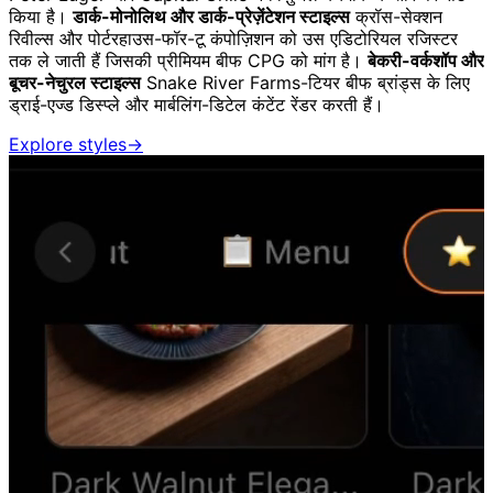
किया है।
डार्क-मोनोलिथ और डार्क-प्रेज़ेंटेशन स्टाइल्स
क्रॉस-सेक्शन
रिवील्स और पोर्टरहाउस-फॉर-टू कंपोज़िशन को उस एडिटोरियल रजिस्टर
तक ले जाती हैं जिसकी प्रीमियम बीफ CPG को मांग है।
बेकरी-वर्कशॉप और
बूचर-नेचुरल स्टाइल्स
Snake River Farms-टियर बीफ ब्रांड्स के लिए
ड्राई-एज्ड डिस्प्ले और मार्बलिंग-डिटेल कंटेंट रेंडर करती हैं।
Explore styles
→