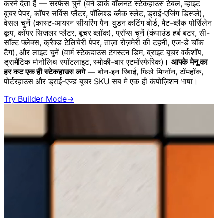
करने देता है — सरफेस चुनें (वर्न डार्क वॉलनट स्टेकहाउस टेबल, व्हाइट
बूचर पेपर, कॉपर सर्विस प्लैटर, पॉलिश्ड ब्लैक स्लेट, ड्राई-एजिंग डिस्प्ले),
वेसल चुनें (कास्ट-आयरन सीयरिंग पैन, वुडन कटिंग बोर्ड, मैट-ब्लैक पोर्सिलेन
कूप, कॉपर सिज़लर प्लैटर, बूचर ब्लॉक), प्रॉप्स चुनें (कंपाउंड हर्ब बटर, सी-
सॉल्ट फ्लेक्स, क्रैक्ड टेलिचेरी पेपर, ताज़ा रोज़मेरी की टहनी, एज-डे चॉक
टैग), और लाइट चुनें (वार्म स्टेकहाउस टंगस्टन डिम, ब्राइट बूचर वर्कशॉप,
ड्रामैटिक मोनोलिथ स्पॉटलाइट, स्मोकी-बार एटमॉस्फेरिक)।
आपके मेनू का
हर कट एक ही स्टेकहाउस लगे
— बोन-इन रिबाई, फिले मिग्नॉन, टॉमहॉक,
पोर्टरहाउस और ड्राई-एज्ड बूचर SKU सब में एक ही कंपोज़िशन भाषा।
Try Builder Mode
→