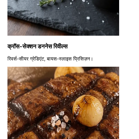
क्रॉस-सेक्शन डननेस रिवील्स
रिवर्स-सीयर ग्रेडिएंट, बायस-स्लाइस प्रिसिज़न।