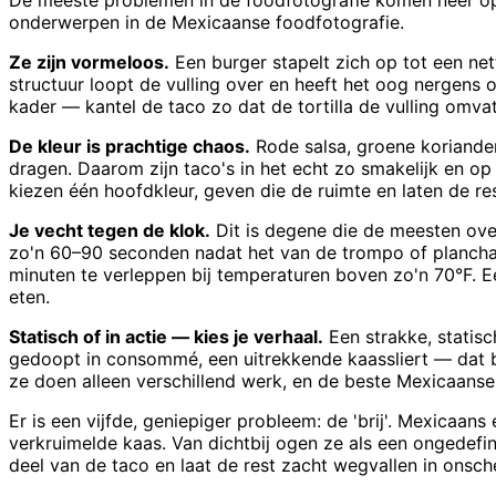
De meeste problemen in de foodfotografie komen neer op éé
onderwerpen in de Mexicaanse foodfotografie.
Ze zijn vormeloos.
Een burger stapelt zich op tot een net
structuur loopt de vulling over en heeft het oog nergens 
kader — kantel de taco zo dat de tortilla de vulling omvat
De kleur is prachtige chaos.
Rode salsa, groene koriander
dragen. Daarom zijn taco's in het echt zo smakelijk en op 
kiezen één hoofdkleur, geven die de ruimte en laten de res
Je vecht tegen de klok.
Dit is degene die de meesten over
zo'n 60–90 seconden nadat het van de trompo of plancha k
minuten te verleppen bij temperaturen boven zo'n 70°F. Ee
eten.
Statisch of in actie — kies je verhaal.
Een strakke, statis
gedoopt in consommé, een uitrekkende kaassliert — dat br
ze doen alleen verschillend werk, en de beste Mexicaanse 
Er is een vijfde, geniepiger probleem: de 'brij'. Mexicaans
verkruimelde kaas. Van dichtbij ogen ze als een ongedefin
deel van de taco en laat de rest zacht wegvallen in onsch