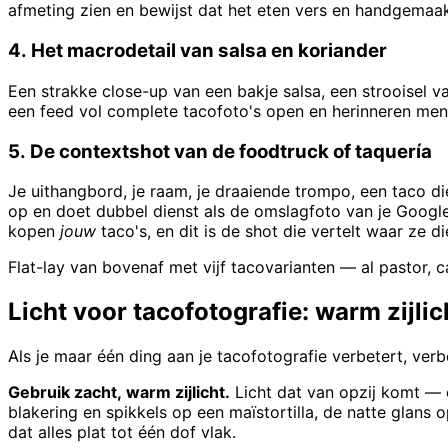
afmeting zien en bewijst dat het eten vers en handgemaakt 
4. Het macrodetail van salsa en koriander
Een strakke close-up van een bakje salsa, een strooisel v
een feed vol complete tacofoto's open en herinneren mens
5. De contextshot van de foodtruck of taquería
Je uithangbord, je raam, je draaiende trompo, een taco 
op en doet dubbel dienst als de omslagfoto van je Google
kopen
jouw
taco's, en dit is de shot die vertelt waar ze d
Flat-lay van bovenaf met vijf tacovarianten — al pastor, ca
Licht voor tacofotografie: warm zijlic
Als je maar één ding aan je tacofotografie verbetert, verb
Gebruik zacht, warm zijlicht.
Licht dat van opzij komt — e
blakering en spikkels op een maïstortilla, de natte glans 
dat alles plat tot één dof vlak.