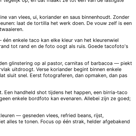
 tegelijk op, en dat maakt ze tot een van de lastigste
ine van vlees, ui, koriander en saus binnenhoudt. Zonder
eunen: laat de tortilla het werk doen. De vouw zelf is een
itwaaieren.
 één enkele taco kan elke kleur van het kleurenwiel
rand tot rand en de foto oogt als ruis. Goede tacofoto's
en glinstering op al pastor, carnitas of barbacoa — piekt
vlak uitdroogt. Verse koriander begint binnen enkele
dat sluit snel. Eerst fotograferen, dan opmaken, dan pas
 Een handheld shot tijdens het happen, een birria-taco
geen enkele bordfoto kan evenaren. Allebei zijn ze goed;
leuren — gesneden vlees, refried beans, rijst,
et alles te tonen. Focus op één strak, helder afgebakend