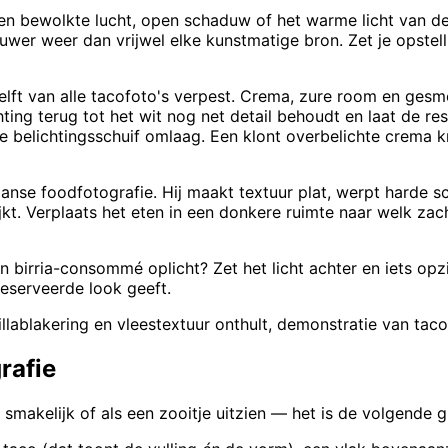
en bewolkte lucht, open schaduw of het warme licht van d
er weer dan vrijwel elke kunstmatige bron. Zet je opstelli
 helft van alle tacofoto's verpest. Crema, zure room en gesm
hting terug tot het wit nog net detail behoudt en laat de re
 belichtingsschuif omlaag. Een klont overbelichte crema kri
aanse foodfotografie. Hij maakt textuur plat, werpt harde 
jkt. Verplaats het eten in een donkere ruimte naar welk zacht
een birria-consommé oplicht? Zet het licht achter en iets op
geserveerde look geeft.
illablakering en vleestextuur onthult, demonstratie van taco
rafie
r smakelijk of als een zooitje uitzien — het is de volgende 