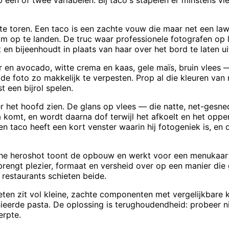
n of twee variabelen. Bij taco's stapelen er minstens vier
te toren. Een taco is een zachte vouw die maar net een law
om op te landen. De truc waar professionele fotografen op l
 en bijeenhoudt in plaats van haar over het bord te laten u
 en avocado, witte crema en kaas, gele maïs, bruin vlees —
de foto zo makkelijk te verpesten. Prop al die kleuren van 
t een bijrol spelen.
 het hoofd zien. De glans op vlees — die natte, net-gesned
omt, en wordt daarna dof terwijl het afkoelt en het opper
n taco heeft een kort venster waarin hij fotogeniek is, en 
che heroshot toont de opbouw en werkt voor een menukaart.
engt plezier, formaat en versheid over op een manier die 
restaurants schieten beide.
 eten zit vol kleine, zachte componenten met vergelijkbare k
ieerde pasta. De oplossing is terughoudendheid: probeer ni
erpte.