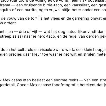
taco (dat toont de vulling
én
de vorm), een vlak bovenaan
ama — een druipende birria-taco, een kaassliert, een gest
quito of een burrito, ogen vrijwel altijd beter onder een 
 de vouw van de tortilla het vlees en de garnering omvat e
os ordent.
tallen — drie of vijf — wat het oog natuurlijker vindt dan e
n streep salsa) naar je hero-taco, en de regel van derden g
en het culturele en visuele zware werk: een klein hoopje g
oegen precies daar kleur toe waar je het wilt en stralen me
ek Mexicaans eten beslaat een enorme reeks — van een str
angerdetail. Goede Mexicaanse foodfotografie betekent dat j