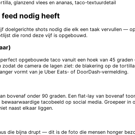
illa, glanzend vlees en ananas, taco-textuurdetail
 feed nodig heeft
ijf doelgerichte shots nodig die elk een taak vervullen — 
lijst die rond deze vijf is opgebouwd.
aar)
n perfect opgebouwde taco vanuit een hoek van 45 graden —
zodat de camera de lagen ziet: de blakering op de tortilla,
kvanger vormt van je Uber Eats- of DoorDash-vermelding.
 van bovenaf onder 90 graden. Een flat-lay van bovenaf to
re, bewaarwaardige tacobeeld op social media. Groepeer in o
iet naast elkaar liggen.
us die bijna drupt — dit is de foto die mensen honger bezo