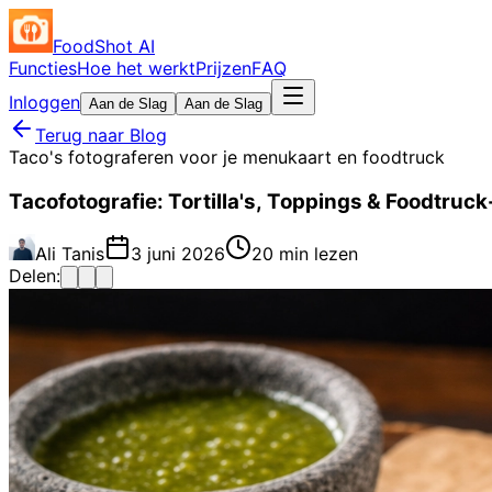
FoodShot AI
Functies
Hoe het werkt
Prijzen
FAQ
Inloggen
Aan de Slag
Aan de Slag
Terug naar Blog
Taco's fotograferen voor je menukaart en foodtruck
Tacofotografie: Tortilla's, Toppings & Foodtruc
Ali Tanis
3 juni 2026
20 min lezen
Delen: