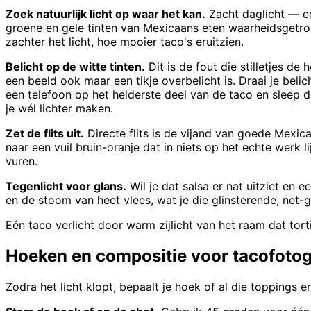
Zoek natuurlijk licht op waar het kan.
Zacht daglicht — e
groene en gele tinten van Mexicaans eten waarheidsgetrouw
zachter het licht, hoe mooier taco's eruitzien.
Belicht op de witte tinten.
Dit is de fout die stilletjes de
een beeld ook maar een tikje overbelicht is. Draai je belic
een telefoon op het helderste deel van de taco en sleep de
je wél lichter maken.
Zet de flits uit.
Directe flits is de vijand van goede Mexic
naar een vuil bruin-oranje dat in niets op het echte werk li
vuren.
Tegenlicht voor glans.
Wil je dat salsa er nat uitziet en 
en de stoom van heet vlees, wat je die glinsterende, net-
Eén taco verlicht door warm zijlicht van het raam dat tort
Hoeken en compositie voor tacofotog
Zodra het licht klopt, bepaalt je hoek of al die toppings e