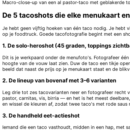
Macro-close-up van een al pastor-taco met geblakerde tort
De 5 tacoshots die elke menukaart en
Je hebt geen vijftig hoeken van één taco nodig. Je hebt v
op je foodtruck. Goede tacofotografie begint met een shot
1. De solo-heroshot (45 graden, toppings zichtb
Dit is je werkpaard onder de menufoto's. Fotografeer éé
hoogte van de vouw laat zien. Duw de taco een tikje open 
beeld dat naast de prijs op je menukaart staat en de bli
2. De lineup van bovenaf met 3–6 varianten
Leg drie tot zes tacovarianten neer en fotografeer recht
pastor, carnitas, vis, birria — en het is het meest deelba
en wissel de kleuren af, zodat twee taco's met rode saus n
3. De handheld eet-actieshot
Iemand die een taco vasthoudt, midden in een hap, met sa