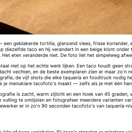
een geblakerde tortilla, glanzend vlees, frisse koriander, 
p diezelfde taco en hij verandert in een beige klont onder t
g. Het eten veranderde niet. De foto liet het simpelweg afwe
taal niet op het echte werk lijken. Een taco houdt geen strak
dacht vechten, en de beste exemplaren zien er maar zo'n n
fie, de vijf shots die elke taquería en foodtruck nodig he
 hoe je menuklare tacofoto's maakt — zelfs als je met één ha
grafie is zacht, warm zijlicht en een hoek van 45 graden
de vulling te omlijsten en fotografeer meerdere varianten v
bewerker er in zo'n 90 seconden tacofoto's van taquería-ni