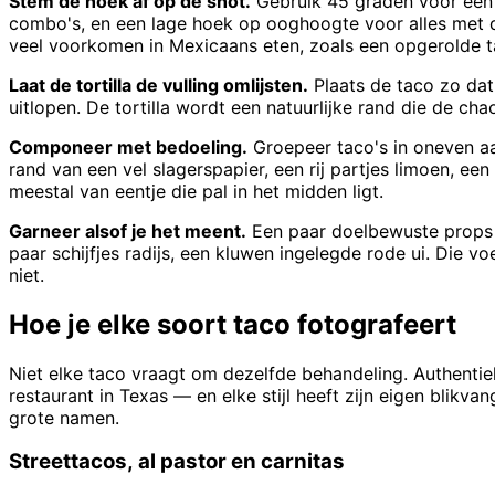
Stem de hoek af op de shot.
Gebruik 45 graden voor één 
combo's, en een lage hoek op ooghoogte voor alles met dr
veel voorkomen in Mexicaans eten, zoals een opgerolde ta
Laat de tortilla de vulling omlijsten.
Plaats de taco zo dat
uitlopen. De tortilla wordt een natuurlijke rand die de cha
Componeer met bedoeling.
Groepeer taco's in oneven aan
rand van een vel slagerspapier, een rij partjes limoen, ee
meestal van eentje die pal in het midden ligt.
Garneer alsof je het meent.
Een paar doelbewuste props do
paar schijfjes radijs, een kluwen ingelegde rode ui. Die v
niet.
Hoe je elke soort taco fotografeert
Niet elke taco vraagt om dezelfde behandeling. Authenti
restaurant in Texas — en elke stijl heeft zijn eigen blikv
grote namen.
Streettacos, al pastor en carnitas