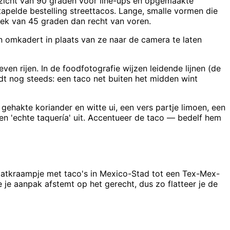
zicht van 90 graden voor line-ups en opgemaakte
apelde bestelling streettacos. Lange, smalle vormen die
hoek van 45 graden dan recht van voren.
n omkadert in plaats van ze naar de camera te laten
ven rijen. In de foodfotografie wijzen leidende lijnen (de
eldt nog steeds: een taco net buiten het midden wint
ehakte koriander en witte ui, een vers partje limoen, een
teen 'echte taquería' uit. Accentueer de taco — bedelf hem
aatkraampje met taco's in Mexico-Stad tot een Tex-Mex-
e je aanpak afstemt op het gerecht, dus zo flatteer je de