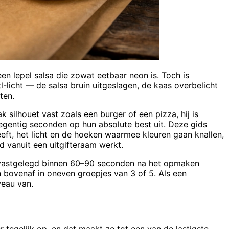
een lepel salsa die zowat eetbaar neon is. Toch is
l-licht — de salsa bruin uitgeslagen, de kaas overbelicht
ten.
 silhouet vast zoals een burger of een pizza, hij is
egentig seconden op hun absolute best uit. Deze gids
eft, het licht en de hoeken waarmee kleuren gaan knallen,
nd vanuit een uitgifteraam werkt.
, vastgelegd binnen 60–90 seconden na het opmaken
an bovenaf in oneven groepjes van 3 of 5. Als een
veau van.