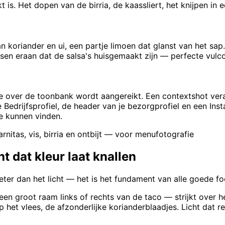
is. Het dopen van de birria, de kaassliert, het knijpen in e
an koriander en ui, een partje limoen dat glanst van het s
en eraan dat de salsa's huisgemaakt zijn — perfecte vulco
die over de toonbank wordt aangereikt. Een contextshot ve
 Bedrijfsprofiel, de header van je bezorgprofiel en een I
ie kunnen vinden.
rnitas, vis, birria en ontbijt — voor menufotografie
ht dat kleur laat knallen
eter dan het licht — het is het fundament van alle goede fo
en groot raam links of rechts van de taco — strijkt over h
op het vlees, de afzonderlijke korianderblaadjes. Licht dat 