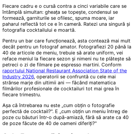
Fiecare cadru e o cursă contra a cinci variabile care se
întâmplă simultan: gheața se topește, condensul se
formează, garniturile se ofilesc, spuma moare, iar
paharul reflectă tot ce e în cameră. Ratezi una singură și
fotografia cocktailului e moartă.
Pentru un bar care funcționează, asta contează mai mult
decât pentru un fotograf amator. Fotografiezi 20 până la
40 de articole de meniu, trebuie să arate uniform, vei
reface meniul la fiecare sezon și nimeni nu te plătește să
petreci o zi de filmare pe espresso martini. Conform
raportului National Restaurant Association State of the
Industry 2026
, operatorii se confruntă cu cele mai
strânse marje din ultimii ani — făcând matematica
filmărilor profesionale de cocktailuri tot mai grea în
fiecare trimestru.
Așa că întrebarea nu este „cum obțin o fotografie
perfectă de cocktail?". E „cum obțin un meniu întreg de
poze cu băuturi într-o după-amiază, fără să arate ca 40
de poze făcute de 40 de oameni diferiți?"