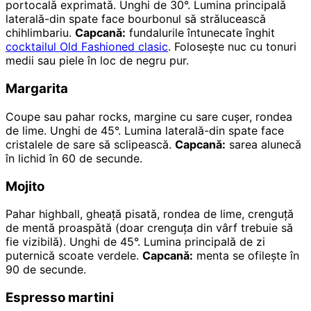
portocală exprimată. Unghi de 30°. Lumina principală
laterală-din spate face bourbonul să strălucească
chihlimbariu.
Capcană:
fundalurile întunecate înghit
cocktailul Old Fashioned clasic
. Folosește nuc cu tonuri
medii sau piele în loc de negru pur.
Margarita
Coupe sau pahar rocks, margine cu sare cușer, rondea
de lime. Unghi de 45°. Lumina laterală-din spate face
cristalele de sare să sclipească.
Capcană:
sarea alunecă
în lichid în 60 de secunde.
Mojito
Pahar highball, gheață pisată, rondea de lime, crenguță
de mentă proaspătă (doar crenguța din vârf trebuie să
fie vizibilă). Unghi de 45°. Lumina principală de zi
puternică scoate verdele.
Capcană:
menta se ofilește în
90 de secunde.
Espresso martini