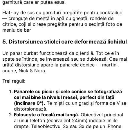
garnitură care ar putea eșua.
Flat-lay de sus cu garnituri pregătite pentru cocktailuri
— crenguțe de mentă în apă cu gheață, rondele de
citrice, coji și cireșe pregătite pentru o ședință foto de
meniu de bar
5. Distorsiunea sticlei care deformează lichidul
Un pahar curbat funcționează ca o lentilă. Tot ce e în
spate se întinde, se inversează sau se dublează. Cea mai
urâtă distorsiune apare la paharele conice — martini,
coupe, Nick & Nora.
Trei reguli:
Paharele cu picior și cele conice se fotografiază
cel mai bine la nivelul mesei, perfect din față
(înclinare 0°).
Te miști cu un grad și forma de V se
distorsionează.
Folosește o focală mai lungă.
Obiectivul principal
al unui telefon (echivalent 24mm) îndoaie liniile
drepte. Teleobiectivul 2x sau 3x de pe un iPhone