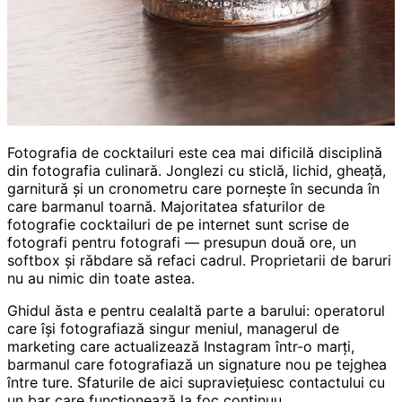
Fotografia de cocktailuri este cea mai dificilă disciplină
din fotografia culinară. Jonglezi cu sticlă, lichid, gheață,
garnitură și un cronometru care pornește în secunda în
care barmanul toarnă. Majoritatea sfaturilor de
fotografie cocktailuri de pe internet sunt scrise de
fotografi pentru fotografi — presupun două ore, un
softbox și răbdare să refaci cadrul. Proprietarii de baruri
nu au nimic din toate astea.
Ghidul ăsta e pentru cealaltă parte a barului: operatorul
care își fotografiază singur meniul, managerul de
marketing care actualizează Instagram într-o marți,
barmanul care fotografiază un signature nou pe tejghea
între ture. Sfaturile de aici supraviețuiesc contactului cu
un bar care funcționează la foc continuu.