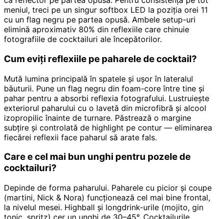
ca reflector pe partea opusă. Pentru consistență pe tot
meniul, treci pe un singur softbox LED la poziția orei 11
cu un flag negru pe partea opusă. Ambele setup-uri
elimină aproximativ 80% din reflexiile care chinuie
fotografiile de cocktailuri ale începătorilor.
Cum eviți reflexiile pe paharele de cocktail?
Mută lumina principală în spatele și ușor în lateralul
băuturii. Pune un flag negru din foam-core între tine și
pahar pentru a absorbi reflexia fotografului. Lustruiește
exteriorul paharului cu o lavetă din microfibră și alcool
izopropilic înainte de turnare. Păstrează o margine
subțire și controlată de highlight pe contur — eliminarea
fiecărei reflexii face paharul să arate fals.
Care e cel mai bun unghi pentru pozele de
cocktailuri?
Depinde de forma paharului. Paharele cu picior și coupe
(martini, Nick & Nora) funcționează cel mai bine frontal,
la nivelul mesei. Highball și longdrink-urile (mojito, gin
tonic, spritz) cer un unghi de 30–45°. Cocktailurile