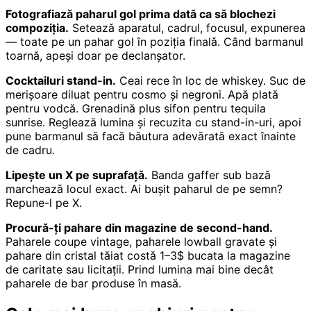
Fotografiază paharul gol prima dată ca să blochezi
compoziția.
Setează aparatul, cadrul, focusul, expunerea
— toate pe un pahar gol în poziția finală. Când barmanul
toarnă, apeși doar pe declanșator.
Cocktailuri stand-in.
Ceai rece în loc de whiskey. Suc de
merișoare diluat pentru cosmo și negroni. Apă plată
pentru vodcă. Grenadină plus sifon pentru tequila
sunrise. Reglează lumina și recuzita cu stand-in-uri, apoi
pune barmanul să facă băutura adevărată exact înainte
de cadru.
Lipește un X pe suprafață.
Banda gaffer sub bază
marchează locul exact. Ai bușit paharul de pe semn?
Repune-l pe X.
Procură-ți pahare din magazine de second-hand.
Paharele coupe vintage, paharele lowball gravate și
pahare din cristal tăiat costă 1–3$ bucata la magazine
de caritate sau licitații. Prind lumina mai bine decât
paharele de bar produse în masă.