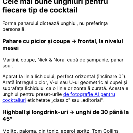
Cele mai bune unghiuri pentru
fiecare tip de cocktail
Forma paharului dictează unghiul, nu preferința
personală.
Pahare cu picior și coupe → frontal, la nivelul
mesei
Martini, coupe, Nick & Nora, cupă de șampanie, pahar
sour.
Aparat la linia lichidului, perfect orizontal (înclinare 0°).
Arată întregul picior, V-ul sau U-ul geometric al cupei și
suprafața lichidului ca o linie orizontală curată. Acesta e
unghiul pentru preset-urile
de fotografie AI pentru
cocktailuri
etichetate „classic" sau „editorial".
Highball și longdrink-uri → unghi de 30 până la
45°
Mojito, paloma, gin tonic, aperol spritz, Tom Collins,