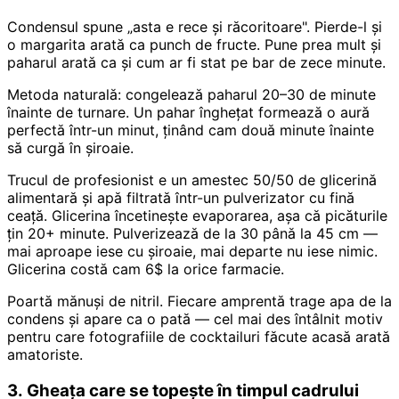
Condensul spune „asta e rece și răcoritoare". Pierde-l și
o margarita arată ca punch de fructe. Pune prea mult și
paharul arată ca și cum ar fi stat pe bar de zece minute.
Metoda naturală: congelează paharul 20–30 de minute
înainte de turnare. Un pahar înghețat formează o aură
perfectă într-un minut, ținând cam două minute înainte
să curgă în șiroaie.
Trucul de profesionist e un amestec 50/50 de glicerină
alimentară și apă filtrată într-un pulverizator cu fină
ceață. Glicerina încetinește evaporarea, așa că picăturile
țin 20+ minute. Pulverizează de la 30 până la 45 cm —
mai aproape iese cu șiroaie, mai departe nu iese nimic.
Glicerina costă cam 6$ la orice farmacie.
Poartă mănuși de nitril. Fiecare amprentă trage apa de la
condens și apare ca o pată — cel mai des întâlnit motiv
pentru care fotografiile de cocktailuri făcute acasă arată
amatoriste.
3. Gheața care se topește în timpul cadrului