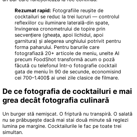
Rezumat rapid:
Fotografiile reușite de
cocktailuri se reduc la trei lucruri — controlul
reflexiilor cu iluminare laterală-din spate,
învingerea cronometrului de topire prin
secvențiere (gheața, apoi lichidul, apoi
garnitura) și alegerea unghiului potrivit pentru
forma paharului. Pentru barurile care
fotografiază 20+ articole de meniu, unelte AI
precum FoodShot transformă acum o poză
făcută cu telefonul într-o fotografie cocktail
gata de meniu în 90 de secunde, economisind
cei 700–1.400$ ai unei zile clasice de filmare.
De ce fotografia de cocktailuri e mai
grea decât fotografia culinară
Un burger stă nemișcat. O friptură nu transpiră. O salată
nu se prăbușește dacă mai stai două minute să reglezi
lumina pe margine. Cocktailurile le fac pe toate trei
simultan.