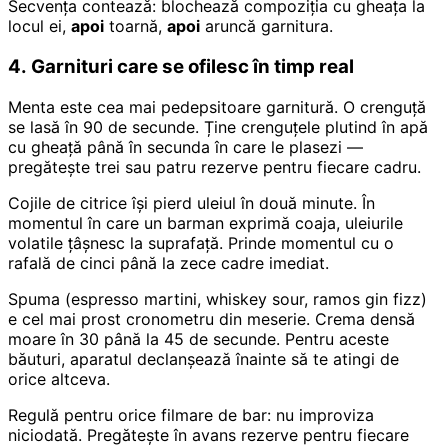
Secvența contează: blochează compoziția cu gheața la
locul ei,
apoi
toarnă,
apoi
aruncă garnitura.
4. Garnituri care se ofilesc în timp real
Menta este cea mai pedepsitoare garnitură. O crenguță
se lasă în 90 de secunde. Ține crenguțele plutind în apă
cu gheață până în secunda în care le plasezi —
pregătește trei sau patru rezerve pentru fiecare cadru.
Cojile de citrice își pierd uleiul în două minute. În
momentul în care un barman exprimă coaja, uleiurile
volatile țâșnesc la suprafață. Prinde momentul cu o
rafală de cinci până la zece cadre imediat.
Spuma (espresso martini, whiskey sour, ramos gin fizz)
e cel mai prost cronometru din meserie. Crema densă
moare în 30 până la 45 de secunde. Pentru aceste
băuturi, aparatul declanșează înainte să te atingi de
orice altceva.
Regulă pentru orice filmare de bar: nu improviza
niciodată. Pregătește în avans rezerve pentru fiecare