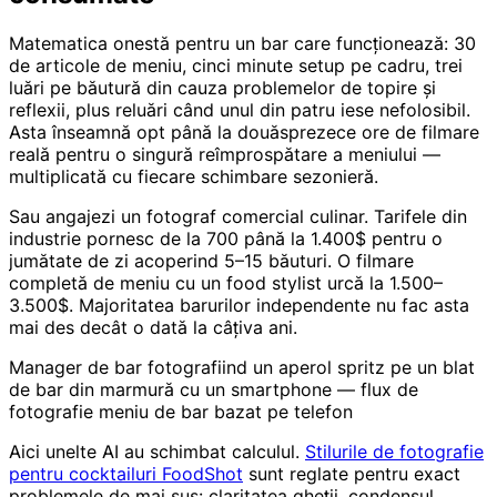
Matematica onestă pentru un bar care funcționează: 30
de articole de meniu, cinci minute setup pe cadru, trei
luări pe băutură din cauza problemelor de topire și
reflexii, plus reluări când unul din patru iese nefolosibil.
Asta înseamnă opt până la douăsprezece ore de filmare
reală pentru o singură reîmprospătare a meniului —
multiplicată cu fiecare schimbare sezonieră.
Sau angajezi un fotograf comercial culinar. Tarifele din
industrie pornesc de la 700 până la 1.400$ pentru o
jumătate de zi acoperind 5–15 băuturi. O filmare
completă de meniu cu un food stylist urcă la 1.500–
3.500$. Majoritatea barurilor independente nu fac asta
mai des decât o dată la câțiva ani.
Manager de bar fotografiind un aperol spritz pe un blat
de bar din marmură cu un smartphone — flux de
fotografie meniu de bar bazat pe telefon
Aici unelte AI au schimbat calculul.
Stilurile de fotografie
pentru cocktailuri FoodShot
sunt reglate pentru exact
problemele de mai sus: claritatea gheții, condensul,