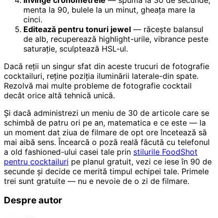
menta la 90, bulele la un minut, gheața mare la
cinci.
Editează pentru tonuri jewel
— răcește balansul
de alb, recuperează highlight-urile, vibrance peste
saturație, sculptează HSL-ul.
Dacă reții un singur sfat din aceste trucuri de fotografie
cocktailuri, reține poziția iluminării laterale-din spate.
Rezolvă mai multe probleme de fotografie cocktail
decât orice altă tehnică unică.
Și dacă administrezi un meniu de 30 de articole care se
schimbă de patru ori pe an, matematica e ce este — la
un moment dat ziua de filmare de opt ore încetează să
mai aibă sens. Încearcă o poză reală făcută cu telefonul
a old fashioned-ului casei tale prin
stilurile FoodShot
pentru cocktailuri
pe planul gratuit, vezi ce iese în 90 de
secunde și decide ce merită timpul echipei tale. Primele
trei sunt gratuite — nu e nevoie de o zi de filmare.
Despre autor