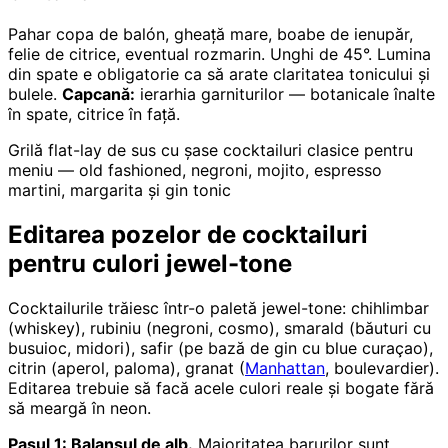
Pahar copa de balón, gheață mare, boabe de ienupăr,
felie de citrice, eventual rozmarin. Unghi de 45°. Lumina
din spate e obligatorie ca să arate claritatea tonicului și
bulele.
Capcană:
ierarhia garniturilor — botanicale înalte
în spate, citrice în față.
Grilă flat-lay de sus cu șase cocktailuri clasice pentru
meniu — old fashioned, negroni, mojito, espresso
martini, margarita și gin tonic
Editarea pozelor de cocktailuri
pentru culori jewel-tone
Cocktailurile trăiesc într-o paletă jewel-tone: chihlimbar
(whiskey), rubiniu (negroni, cosmo), smarald (băuturi cu
busuioc, midori), safir (pe bază de gin cu blue curaçao),
citrin (aperol, paloma), granat (
Manhattan
, boulevardier).
Editarea trebuie să facă acele culori reale și bogate fără
să meargă în neon.
Pasul 1: Balansul de alb.
Majoritatea barurilor sunt