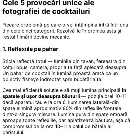
Cele 5 provocări unice ale
fotografiei de cocktailuri
Fiecare problemă pe care o vei întâmpina intră într-una
din cele cinci categorii. Rezolvă-le în ordinea asta și
restul filmării devine mecanic.
1. Reflexiile pe pahar
Sticla reflectă totul — luminile din tavan, fereastra din
colțul opus, camera, propria ta față aplecată deasupra.
Un pahar de cocktail în lumină proastă arată ca un
obiectiv fisheye îndreptat spre bucătăria ta.
Cea mai eficientă soluție e să muți lumina principală
în
spatele și ușor deasupra băuturii
— poziția orei 10–11
dacă aparatul tău e la ora 6. Iluminarea laterală-din
spate elimină aproximativ 80% din reflexiile frontale
dintr-o singură mișcare. Lumina pură din spate omoară
aproape toate reflexiile, dar aplatizează băutura, așa că
compromisul de la ora 10–11 e calul de bătaie al
baristului.