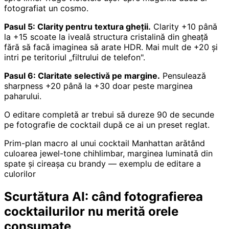
fotografiat un cosmo.
Pasul 5: Clarity pentru textura gheții.
Clarity +10 până
la +15 scoate la iveală structura cristalină din gheață
fără să facă imaginea să arate HDR. Mai mult de +20 și
intri pe teritoriul „filtrului de telefon".
Pasul 6: Claritate selectivă pe margine.
Pensulează
sharpness +20 până la +30 doar peste marginea
paharului.
O editare completă ar trebui să dureze 90 de secunde
pe fotografie de cocktail după ce ai un preset reglat.
Prim-plan macro al unui cocktail Manhattan arătând
culoarea jewel-tone chihlimbar, marginea luminată din
spate și cireașa cu brandy — exemplu de editare a
culorilor
Scurtătura AI: când fotografierea
cocktailurilor nu merită orele
consumate