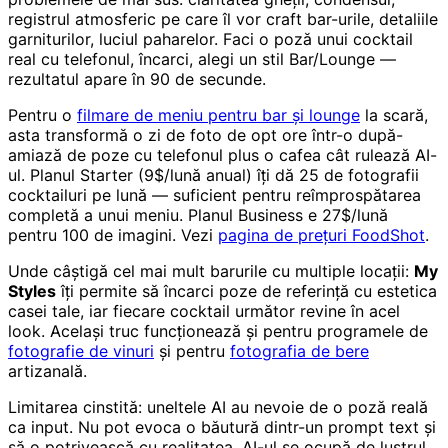
registrul atmosferic pe care îl vor craft bar-urile, detaliile
garniturilor, luciul paharelor. Faci o poză unui cocktail
real cu telefonul, încarci, alegi un stil Bar/Lounge —
rezultatul apare în 90 de secunde.
Pentru o
filmare de meniu pentru bar și lounge
la scară,
asta transformă o zi de foto de opt ore într-o după-
amiază de poze cu telefonul plus o cafea cât rulează AI-
ul. Planul Starter (9$/lună anual) îți dă 25 de fotografii
cocktailuri pe lună — suficient pentru reîmprospătarea
completă a unui meniu. Planul Business e 27$/lună
pentru 100 de imagini. Vezi
pagina de prețuri FoodShot
.
Unde câștigă cel mai mult barurile cu multiple locații:
My
Styles
îți permite să încarci poze de referință cu estetica
casei tale, iar fiecare cocktail următor revine în acel
look. Același truc funcționează și pentru programele de
fotografie de vinuri
și pentru
fotografia de bere
artizanală.
Limitarea cinstită: uneltele AI au nevoie de o poză reală
ca input. Nu pot evoca o băutură dintr-un prompt text și
să o potrivească cu realitatea. AI-ul se ocupă de lustrul