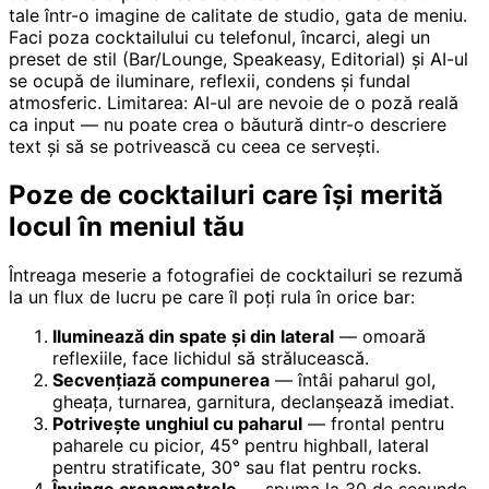
tale într-o imagine de calitate de studio, gata de meniu.
Faci poza cocktailului cu telefonul, încarci, alegi un
preset de stil (Bar/Lounge, Speakeasy, Editorial) și AI-ul
se ocupă de iluminare, reflexii, condens și fundal
atmosferic. Limitarea: AI-ul are nevoie de o poză reală
ca input — nu poate crea o băutură dintr-o descriere
text și să se potrivească cu ceea ce servești.
Poze de cocktailuri care își merită
locul în meniul tău
Întreaga meserie a fotografiei de cocktailuri se rezumă
la un flux de lucru pe care îl poți rula în orice bar:
Iluminează din spate și din lateral
— omoară
reflexiile, face lichidul să strălucească.
Secvențiază compunerea
— întâi paharul gol,
gheața, turnarea, garnitura, declanșează imediat.
Potrivește unghiul cu paharul
— frontal pentru
paharele cu picior, 45° pentru highball, lateral
pentru stratificate, 30° sau flat pentru rocks.
Învinge cronometrele
— spuma la 30 de secunde,