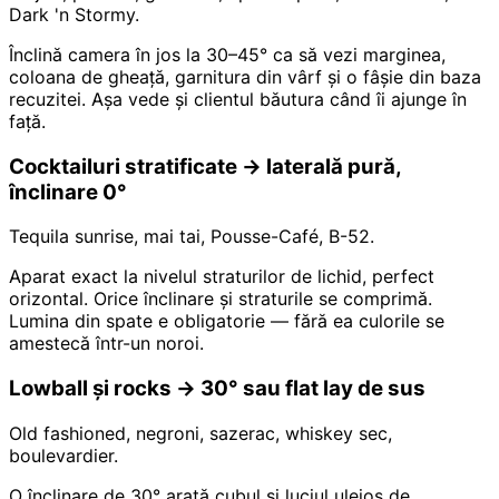
Dark 'n Stormy.
Înclină camera în jos la 30–45° ca să vezi marginea,
coloana de gheață, garnitura din vârf și o fâșie din baza
recuzitei. Așa vede și clientul băutura când îi ajunge în
față.
Cocktailuri stratificate → laterală pură,
înclinare 0°
Tequila sunrise, mai tai, Pousse-Café, B-52.
Aparat exact la nivelul straturilor de lichid, perfect
orizontal. Orice înclinare și straturile se comprimă.
Lumina din spate e obligatorie — fără ea culorile se
amestecă într-un noroi.
Lowball și rocks → 30° sau flat lay de sus
Old fashioned, negroni, sazerac, whiskey sec,
boulevardier.
O înclinare de 30° arată cubul și luciul uleios de