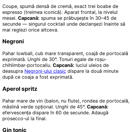
Coupe, spumă densă de cremă, exact trei boabe de
espresso (treimea iconică). Aparat frontal, la nivelul
mesei.
Capcană:
spuma se prăbușește în 30–45 de
secunde — singurul cocktail unde declanșezi înainte să
mai reglezi orice altceva.
Negroni
Pahar lowball, cub mare transparent, coajă de portocală
exprimată. Unghi de 30°. Tonuri egale de roșu-
chihlimbar-portocaliu.
Capcană:
luciul uleios de
deasupra
Negroni-ului clasic
dispare la două minute
după ce coaja a fost exprimată.
Aperol spritz
Pahar mare de vin (balon, nu flute), rondea de portocală,
măslină verde opțional. Unghi de 45°.
Capcană:
efervescența dispare în 60 de secunde. Adaugă
prosecco-ul la final.
Gin tonic