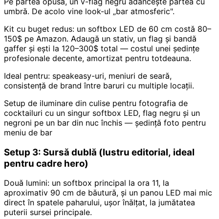
Pe partea opusă, un v-flag negru adâncește partea cu
umbră. De acolo vine look-ul „bar atmosferic".
Kit cu buget redus: un softbox LED de 60 cm costă 80–
150$ pe Amazon. Adaugă un stativ, un flag și bandă
gaffer și ești la 120–300$ total — costul unei ședințe
profesionale decente, amortizat pentru totdeauna.
Ideal pentru: speakeasy-uri, meniuri de seară,
consistență de brand între baruri cu multiple locații.
Setup de iluminare din culise pentru fotografia de
cocktailuri cu un singur softbox LED, flag negru și un
negroni pe un bar din nuc închis — ședință foto pentru
meniu de bar
Setup 3: Sursă dublă (lustru editorial, ideal
pentru cadre hero)
Două lumini: un softbox principal la ora 11, la
aproximativ 90 cm de băutură, și un panou LED mai mic
direct în spatele paharului, ușor înălțat, la jumătatea
puterii sursei principale.