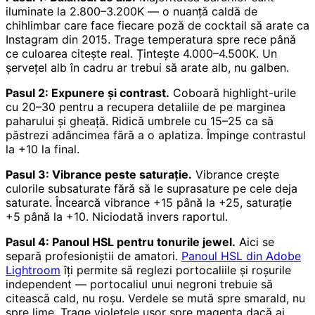
iluminate la 2.800–3.200K — o nuanță caldă de
chihlimbar care face fiecare poză de cocktail să arate ca
Instagram din 2015. Trage temperatura spre rece până
ce culoarea citește real. Țintește 4.000–4.500K. Un
șervețel alb în cadru ar trebui să arate alb, nu galben.
Pasul 2: Expunere și contrast.
Coboară highlight-urile
cu 20–30 pentru a recupera detaliile de pe marginea
paharului și gheață. Ridică umbrele cu 15–25 ca să
păstrezi adâncimea fără a o aplatiza. Împinge contrastul
la +10 la final.
Pasul 3: Vibrance peste saturație.
Vibrance crește
culorile subsaturate fără să le suprasature pe cele deja
saturate. Încearcă vibrance +15 până la +25, saturație
+5 până la +10. Niciodată invers raportul.
Pasul 4: Panoul HSL pentru tonurile jewel.
Aici se
separă profesioniștii de amatori.
Panoul HSL din Adobe
Lightroom
îți permite să reglezi portocaliile și roșurile
independent — portocaliul unui negroni trebuie să
citească cald, nu roșu. Verdele se mută spre smarald, nu
spre lime. Trage violetele ușor spre magenta dacă ai