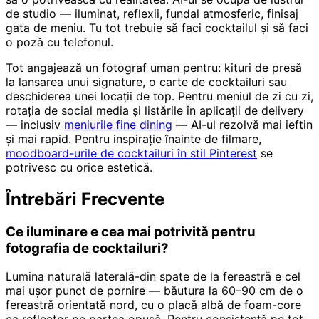
de studio — iluminat, reflexii, fundal atmosferic, finisaj
gata de meniu. Tu tot trebuie să faci cocktailul și să faci
o poză cu telefonul.
Tot angajează un fotograf uman pentru: kituri de presă
la lansarea unui signature, o carte de cocktailuri sau
deschiderea unei locații de top. Pentru meniul de zi cu zi,
rotația de social media și listările în aplicații de delivery
— inclusiv
meniurile fine dining
— AI-ul rezolvă mai ieftin
și mai rapid. Pentru inspirație înainte de filmare,
moodboard-urile de cocktailuri în stil Pinterest
se
potrivesc cu orice estetică.
Întrebări Frecvente
Ce iluminare e cea mai potrivită pentru
fotografia de cocktailuri?
Lumina naturală laterală-din spate de la fereastră e cel
mai ușor punct de pornire — băutura la 60–90 cm de o
fereastră orientată nord, cu o placă albă de foam-core