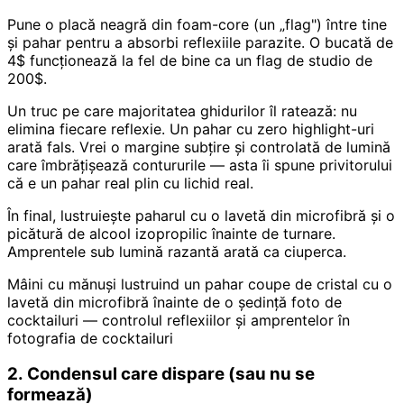
Pune o placă neagră din foam-core (un „flag") între tine
și pahar pentru a absorbi reflexiile parazite. O bucată de
4$ funcționează la fel de bine ca un flag de studio de
200$.
Un truc pe care majoritatea ghidurilor îl ratează: nu
elimina fiecare reflexie. Un pahar cu zero highlight-uri
arată fals. Vrei o margine subțire și controlată de lumină
care îmbrățișează contururile — asta îi spune privitorului
că e un pahar real plin cu lichid real.
În final, lustruiește paharul cu o lavetă din microfibră și o
picătură de alcool izopropilic înainte de turnare.
Amprentele sub lumină razantă arată ca ciuperca.
Mâini cu mănuși lustruind un pahar coupe de cristal cu o
lavetă din microfibră înainte de o ședință foto de
cocktailuri — controlul reflexiilor și amprentelor în
fotografia de cocktailuri
2. Condensul care dispare (sau nu se
formează)