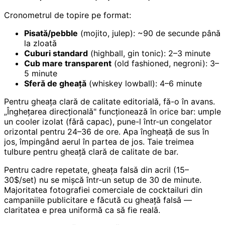
Cronometrul de topire pe format:
Pisată/pebble
(mojito, julep): ~90 de secunde până
la zloată
Cuburi standard
(highball, gin tonic): 2–3 minute
Cub mare transparent
(old fashioned, negroni): 3–
5 minute
Sferă de gheață
(whiskey lowball): 4–6 minute
Pentru gheața clară de calitate editorială, fă-o în avans.
„Înghețarea direcțională" funcționează în orice bar: umple
un cooler izolat (fără capac), pune-l într-un congelator
orizontal pentru 24–36 de ore. Apa îngheață de sus în
jos, împingând aerul în partea de jos. Taie treimea
tulbure pentru gheață clară de calitate de bar.
Pentru cadre repetate, gheața falsă din acril (15–
30$/set) nu se mișcă într-un setup de 30 de minute.
Majoritatea fotografiei comerciale de cocktailuri din
campaniile publicitare e făcută cu gheață falsă —
claritatea e prea uniformă ca să fie reală.