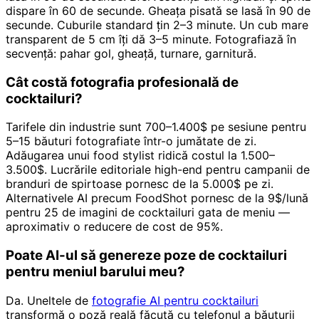
dispare în 60 de secunde. Gheața pisată se lasă în 90 de
secunde. Cuburile standard țin 2–3 minute. Un cub mare
transparent de 5 cm îți dă 3–5 minute. Fotografiază în
secvență: pahar gol, gheață, turnare, garnitură.
Cât costă fotografia profesională de
cocktailuri?
Tarifele din industrie sunt 700–1.400$ pe sesiune pentru
5–15 băuturi fotografiate într-o jumătate de zi.
Adăugarea unui food stylist ridică costul la 1.500–
3.500$. Lucrările editoriale high-end pentru campanii de
branduri de spirtoase pornesc de la 5.000$ pe zi.
Alternativele AI precum FoodShot pornesc de la 9$/lună
pentru 25 de imagini de cocktailuri gata de meniu —
aproximativ o reducere de cost de 95%.
Poate AI-ul să genereze poze de cocktailuri
pentru meniul barului meu?
Da. Uneltele de
fotografie AI pentru cocktailuri
transformă o poză reală făcută cu telefonul a băuturii