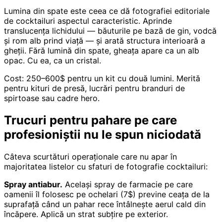
Lumina din spate este ceea ce dă fotografiei editoriale
de cocktailuri aspectul caracteristic. Aprinde
translucența lichidului — băuturile pe bază de gin, vodcă
și rom alb prind viață — și arată structura interioară a
gheții. Fără lumină din spate, gheața apare ca un alb
opac. Cu ea, ca un cristal.
Cost: 250–600$ pentru un kit cu două lumini. Merită
pentru kituri de presă, lucrări pentru branduri de
spirtoase sau cadre hero.
Trucuri pentru pahare pe care
profesioniștii nu le spun niciodată
Câteva scurtături operaționale care nu apar în
majoritatea listelor cu sfaturi de fotografie cocktailuri:
Spray antiabur.
Același spray de farmacie pe care
oamenii îl folosesc pe ochelari (7$) previne ceața de la
suprafață când un pahar rece întâlnește aerul cald din
încăpere. Aplică un strat subțire pe exterior.