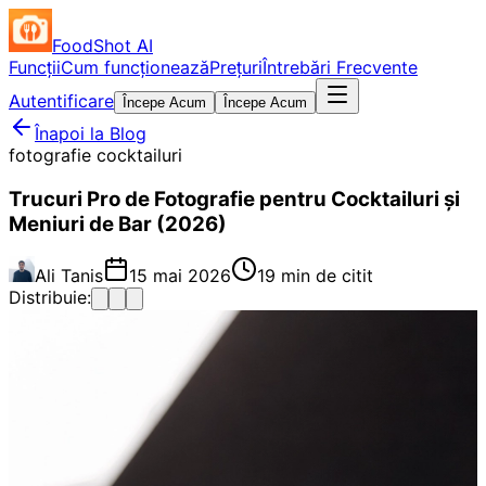
FoodShot AI
Funcții
Cum funcționează
Prețuri
Întrebări Frecvente
Autentificare
Începe Acum
Începe Acum
Înapoi la Blog
fotografie cocktailuri
Trucuri Pro de Fotografie pentru Cocktailuri și
Meniuri de Bar (2026)
Ali Tanis
15 mai 2026
19 min de citit
Distribuie: