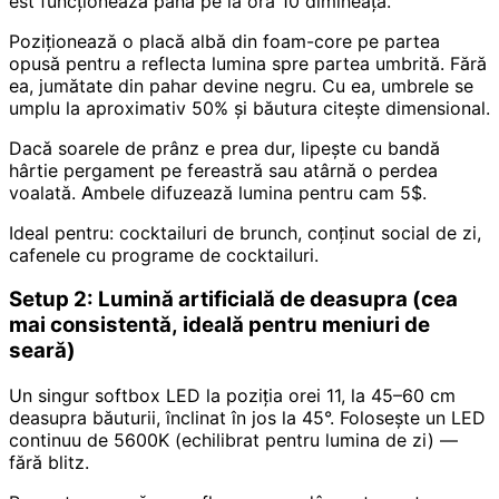
est funcționează până pe la ora 10 dimineața.
Poziționează o placă albă din foam-core pe partea
opusă pentru a reflecta lumina spre partea umbrită. Fără
ea, jumătate din pahar devine negru. Cu ea, umbrele se
umplu la aproximativ 50% și băutura citește dimensional.
Dacă soarele de prânz e prea dur, lipește cu bandă
hârtie pergament pe fereastră sau atârnă o perdea
voalată. Ambele difuzează lumina pentru cam 5$.
Ideal pentru: cocktailuri de brunch, conținut social de zi,
cafenele cu programe de cocktailuri.
Setup 2: Lumină artificială de deasupra (cea
mai consistentă, ideală pentru meniuri de
seară)
Un singur softbox LED la poziția orei 11, la 45–60 cm
deasupra băuturii, înclinat în jos la 45°. Folosește un LED
continuu de 5600K (echilibrat pentru lumina de zi) —
fără blitz.