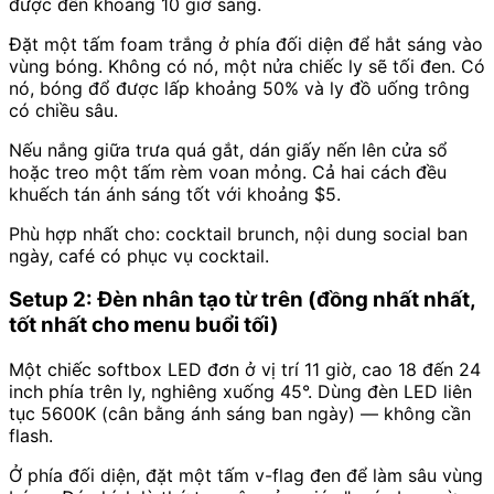
được đến khoảng 10 giờ sáng.
Đặt một tấm foam trắng ở phía đối diện để hắt sáng vào
vùng bóng. Không có nó, một nửa chiếc ly sẽ tối đen. Có
nó, bóng đổ được lấp khoảng 50% và ly đồ uống trông
có chiều sâu.
Nếu nắng giữa trưa quá gắt, dán giấy nến lên cửa sổ
hoặc treo một tấm rèm voan mỏng. Cả hai cách đều
khuếch tán ánh sáng tốt với khoảng $5.
Phù hợp nhất cho: cocktail brunch, nội dung social ban
ngày, café có phục vụ cocktail.
Setup 2: Đèn nhân tạo từ trên (đồng nhất nhất,
tốt nhất cho menu buổi tối)
Một chiếc softbox LED đơn ở vị trí 11 giờ, cao 18 đến 24
inch phía trên ly, nghiêng xuống 45°. Dùng đèn LED liên
tục 5600K (cân bằng ánh sáng ban ngày) — không cần
flash.
Ở phía đối diện, đặt một tấm v-flag đen để làm sâu vùng