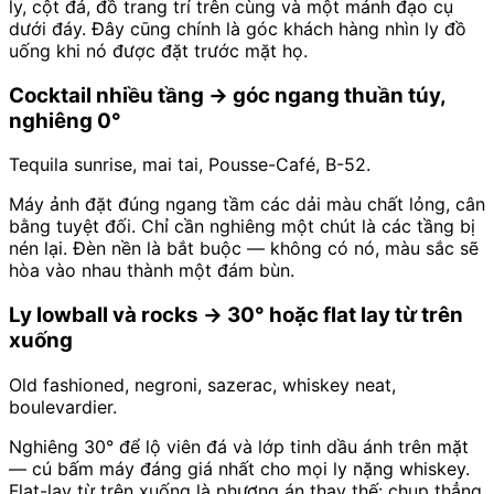
ly, cột đá, đồ trang trí trên cùng và một mảnh đạo cụ
dưới đáy. Đây cũng chính là góc khách hàng nhìn ly đồ
uống khi nó được đặt trước mặt họ.
Cocktail nhiều tầng → góc ngang thuần túy,
nghiêng 0°
Tequila sunrise, mai tai, Pousse-Café, B-52.
Máy ảnh đặt đúng ngang tầm các dải màu chất lỏng, cân
bằng tuyệt đối. Chỉ cần nghiêng một chút là các tầng bị
nén lại. Đèn nền là bắt buộc — không có nó, màu sắc sẽ
hòa vào nhau thành một đám bùn.
Ly lowball và rocks → 30° hoặc flat lay từ trên
xuống
Old fashioned, negroni, sazerac, whiskey neat,
boulevardier.
Nghiêng 30° để lộ viên đá và lớp tinh dầu ánh trên mặt
— cú bấm máy đáng giá nhất cho mọi ly nặng whiskey.
Flat-lay từ trên xuống là phương án thay thế: chụp thẳng