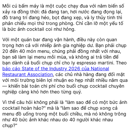
Mỗi cú bấm máy là một cuộc chạy đua với năm biến số
xảy ra đồng thời: đá đang tan, hơi nước đang đọng lại,
đồ trang trí đang héo, bọt đang xẹp, và ly thủy tinh thì
phản chiếu mọi thứ trong phòng. Chỉ cần lỡ một yếu tố
là bức ảnh cocktail coi như hỏng.
Với một quán bar đang vận hành, điều này còn quan
trọng hơn cả với nhiếp ảnh gia nghiệp dư. Bạn phải chụp
20 đến 40 món menu, chúng phải đồng nhất với nhau,
bạn sẽ làm lại menu mỗi mùa, và không ai trả tiền để
bạn dành cả buổi chụp chỉ cho ly espresso martini. Theo
báo cáo State of the Industry 2026 của National
Restaurant Association
, các chủ nhà hàng đang đối mặt
với môi trường biên lợi nhuận eo hẹp nhất nhiều năm qua
— khiến bài toán chi phí cho buổi chụp cocktail chuyên
nghiệp càng khó hơn theo từng quý.
Vì thế câu hỏi không phải là "làm sao để có một bức ảnh
cocktail hoàn hảo?" mà là "làm sao để chụp xong cả
menu đồ uống trong một buổi chiều, mà nó không trông
như 40 bức ảnh khác nhau do 40 người khác nhau
chụp?"