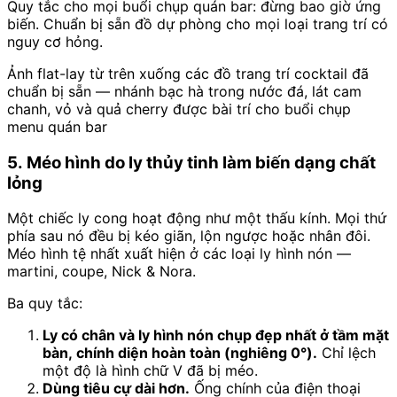
Quy tắc cho mọi buổi chụp quán bar: đừng bao giờ ứng
biến. Chuẩn bị sẵn đồ dự phòng cho mọi loại trang trí có
nguy cơ hỏng.
Ảnh flat-lay từ trên xuống các đồ trang trí cocktail đã
chuẩn bị sẵn — nhánh bạc hà trong nước đá, lát cam
chanh, vỏ và quả cherry được bài trí cho buổi chụp
menu quán bar
5. Méo hình do ly thủy tinh làm biến dạng chất
lỏng
Một chiếc ly cong hoạt động như một thấu kính. Mọi thứ
phía sau nó đều bị kéo giãn, lộn ngược hoặc nhân đôi.
Méo hình tệ nhất xuất hiện ở các loại ly hình nón —
martini, coupe, Nick & Nora.
Ba quy tắc:
Ly có chân và ly hình nón chụp đẹp nhất ở tầm mặt
bàn, chính diện hoàn toàn (nghiêng 0°).
Chỉ lệch
một độ là hình chữ V đã bị méo.
Dùng tiêu cự dài hơn.
Ống chính của điện thoại