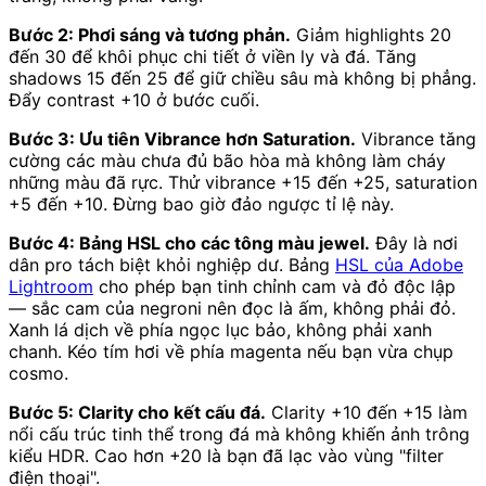
Bước 2: Phơi sáng và tương phản.
Giảm highlights 20
đến 30 để khôi phục chi tiết ở viền ly và đá. Tăng
shadows 15 đến 25 để giữ chiều sâu mà không bị phẳng.
Đẩy contrast +10 ở bước cuối.
Bước 3: Ưu tiên Vibrance hơn Saturation.
Vibrance tăng
cường các màu chưa đủ bão hòa mà không làm cháy
những màu đã rực. Thử vibrance +15 đến +25, saturation
+5 đến +10. Đừng bao giờ đảo ngược tỉ lệ này.
Bước 4: Bảng HSL cho các tông màu jewel.
Đây là nơi
dân pro tách biệt khỏi nghiệp dư. Bảng
HSL của Adobe
Lightroom
cho phép bạn tinh chỉnh cam và đỏ độc lập
— sắc cam của negroni nên đọc là ấm, không phải đỏ.
Xanh lá dịch về phía ngọc lục bảo, không phải xanh
chanh. Kéo tím hơi về phía magenta nếu bạn vừa chụp
cosmo.
Bước 5: Clarity cho kết cấu đá.
Clarity +10 đến +15 làm
nổi cấu trúc tinh thể trong đá mà không khiến ảnh trông
kiểu HDR. Cao hơn +20 là bạn đã lạc vào vùng "filter
điện thoại".