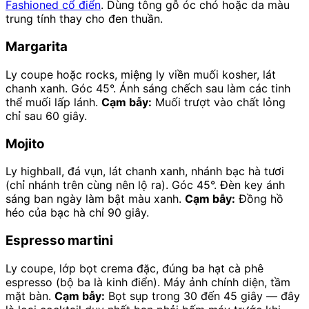
Fashioned cổ điển
. Dùng tông gỗ óc chó hoặc da màu
trung tính thay cho đen thuần.
Margarita
Ly coupe hoặc rocks, miệng ly viền muối kosher, lát
chanh xanh. Góc 45°. Ánh sáng chếch sau làm các tinh
thể muối lấp lánh.
Cạm bẫy:
Muối trượt vào chất lỏng
chỉ sau 60 giây.
Mojito
Ly highball, đá vụn, lát chanh xanh, nhánh bạc hà tươi
(chỉ nhánh trên cùng nên lộ ra). Góc 45°. Đèn key ánh
sáng ban ngày làm bật màu xanh.
Cạm bẫy:
Đồng hồ
héo của bạc hà chỉ 90 giây.
Espresso martini
Ly coupe, lớp bọt crema đặc, đúng ba hạt cà phê
espresso (bộ ba là kinh điển). Máy ảnh chính diện, tầm
mặt bàn.
Cạm bẫy:
Bọt sụp trong 30 đến 45 giây — đây