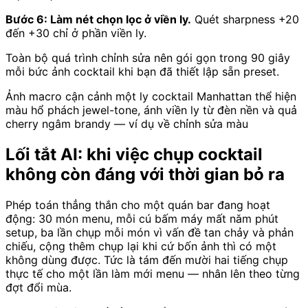
Bước 6: Làm nét chọn lọc ở viền ly.
Quét sharpness +20
đến +30 chỉ ở phần viền ly.
Toàn bộ quá trình chỉnh sửa nên gói gọn trong 90 giây
mỗi bức ảnh cocktail khi bạn đã thiết lập sẵn preset.
Ảnh macro cận cảnh một ly cocktail Manhattan thể hiện
màu hổ phách jewel-tone, ánh viền ly từ đèn nền và quả
cherry ngâm brandy — ví dụ về chỉnh sửa màu
Lối tắt AI: khi việc chụp cocktail
không còn đáng với thời gian bỏ ra
Phép toán thẳng thắn cho một quán bar đang hoạt
động: 30 món menu, mỗi cú bấm máy mất năm phút
setup, ba lần chụp mỗi món vì vấn đề tan chảy và phản
chiếu, cộng thêm chụp lại khi cứ bốn ảnh thì có một
không dùng được. Tức là tám đến mười hai tiếng chụp
thực tế cho một lần làm mới menu — nhân lên theo từng
đợt đổi mùa.