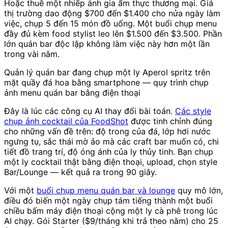
Hoặc thuê một nhiếp ảnh gia ẩm thực thương mại. Giá
thị trường dao động $700 đến $1.400 cho nửa ngày làm
việc, chụp 5 đến 15 món đồ uống. Một buổi chụp menu
đầy đủ kèm food stylist leo lên $1.500 đến $3.500. Phần
lớn quán bar độc lập không làm việc này hơn một lần
trong vài năm.
Quản lý quán bar đang chụp một ly Aperol spritz trên
mặt quầy đá hoa bằng smartphone — quy trình chụp
ảnh menu quán bar bằng điện thoại
Đây là lúc các công cụ AI thay đổi bài toán.
Các style
chụp ảnh cocktail của FoodShot
được tinh chỉnh đúng
cho những vấn đề trên: độ trong của đá, lớp hơi nước
ngưng tụ, sắc thái mờ ảo mà các craft bar muốn có, chi
tiết đồ trang trí, độ óng ánh của ly thủy tinh. Bạn chụp
một ly cocktail thật bằng điện thoại, upload, chọn style
Bar/Lounge — kết quả ra trong 90 giây.
Với một
buổi chụp menu quán bar và lounge
quy mô lớn,
điều đó biến một ngày chụp tám tiếng thành một buổi
chiều bấm máy điện thoại cộng một ly cà phê trong lúc
AI chạy. Gói Starter ($9/tháng khi trả theo năm) cho 25