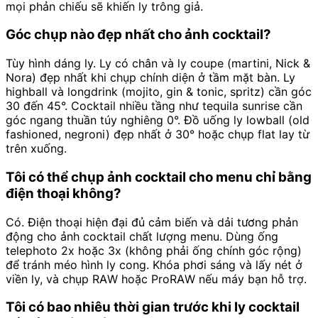
mọi phản chiếu sẽ khiến ly trông giả.
Góc chụp nào đẹp nhất cho ảnh cocktail?
Tùy hình dáng ly. Ly có chân và ly coupe (martini, Nick &
Nora) đẹp nhất khi chụp chính diện ở tầm mặt bàn. Ly
highball và longdrink (mojito, gin & tonic, spritz) cần góc
30 đến 45°. Cocktail nhiều tầng như tequila sunrise cần
góc ngang thuần túy nghiêng 0°. Đồ uống ly lowball (old
fashioned, negroni) đẹp nhất ở 30° hoặc chụp flat lay từ
trên xuống.
Tôi có thể chụp ảnh cocktail cho menu chỉ bằng
điện thoại không?
Có. Điện thoại hiện đại đủ cảm biến và dải tương phản
động cho ảnh cocktail chất lượng menu. Dùng ống
telephoto 2x hoặc 3x (không phải ống chính góc rộng)
để tránh méo hình ly cong. Khóa phơi sáng và lấy nét ở
viền ly, và chụp RAW hoặc ProRAW nếu máy bạn hỗ trợ.
Tôi có bao nhiêu thời gian trước khi ly cocktail