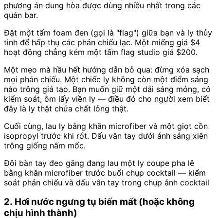
phương án dung hòa được dùng nhiều nhất trong các
quán bar.
Đặt một tấm foam đen (gọi là "flag") giữa bạn và ly thủy
tinh để hấp thụ các phản chiếu lạc. Một miếng giá $4
hoạt động chẳng kém một tấm flag studio giá $200.
Một mẹo mà hầu hết hướng dẫn bỏ qua: đừng xóa sạch
mọi phản chiếu. Một chiếc ly không còn một điểm sáng
nào trông giả tạo. Bạn muốn giữ một dải sáng mỏng, có
kiểm soát, ôm lấy viền ly — điều đó cho người xem biết
đây là ly thật chứa chất lỏng thật.
Cuối cùng, lau ly bằng khăn microfiber và một giọt cồn
isopropyl trước khi rót. Dấu vân tay dưới ánh sáng xiên
trông giống nấm mốc.
Đôi bàn tay đeo găng đang lau một ly coupe pha lê
bằng khăn microfiber trước buổi chụp cocktail — kiểm
soát phản chiếu và dấu vân tay trong chụp ảnh cocktail
2. Hơi nước ngưng tụ biến mất (hoặc không
chịu hình thành)