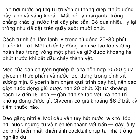
Lớp hơi nước ngưng tụ truyền đi thông điệp "thức uống
này lạnh và sảng khoái". Mất nó, ly margarita trông
chẳng khác gì nước trái cây pha sẵn. Có quá nhiều, ly lại
trông như đã đặt trên quầy suốt mười phút.
Cách tự nhiên: làm lạnh ly trong tủ đông 20–30 phút
trước khi rót. Một chiếc ly đông lạnh sẽ tạo lớp sương
hoàn hảo trong vòng một phút và giữ được khoảng hai
phút trước khi bắt đầu chảy thành vệt.
Mẹo của dân chuyên nghiệp là pha hỗn hợp 50/50 giữa
glycerin thực phẩm và nước lọc, đựng trong bình xịt
sương mịn. Glycerin làm chậm quá trình bay hơi, nên các
giọt nước đọng giữ được hơn 20 phút. Xịt từ khoảng
cách 12 đến 18 inch — gần hơn sẽ tạo vệt, xa hơn thì
không đọng được gì. Glycerin có giá khoảng $6 ở bất kỳ
tiệm thuốc nào.
Đeo găng nitrile. Mỗi dấu vân tay hút nước ra khỏi lớp
hơi nước ngưng tụ và hiện lên thành vết bẩn — đây là lý
do phổ biến nhất khiến ảnh cocktail chụp tại nhà trông
nghiệp dư.