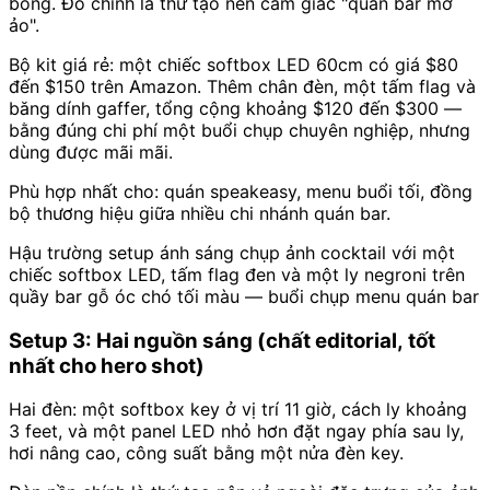
bóng. Đó chính là thứ tạo nên cảm giác "quán bar mờ
ảo".
Bộ kit giá rẻ: một chiếc softbox LED 60cm có giá $80
đến $150 trên Amazon. Thêm chân đèn, một tấm flag và
băng dính gaffer, tổng cộng khoảng $120 đến $300 —
bằng đúng chi phí một buổi chụp chuyên nghiệp, nhưng
dùng được mãi mãi.
Phù hợp nhất cho: quán speakeasy, menu buổi tối, đồng
bộ thương hiệu giữa nhiều chi nhánh quán bar.
Hậu trường setup ánh sáng chụp ảnh cocktail với một
chiếc softbox LED, tấm flag đen và một ly negroni trên
quầy bar gỗ óc chó tối màu — buổi chụp menu quán bar
Setup 3: Hai nguồn sáng (chất editorial, tốt
nhất cho hero shot)
Hai đèn: một softbox key ở vị trí 11 giờ, cách ly khoảng
3 feet, và một panel LED nhỏ hơn đặt ngay phía sau ly,
hơi nâng cao, công suất bằng một nửa đèn key.