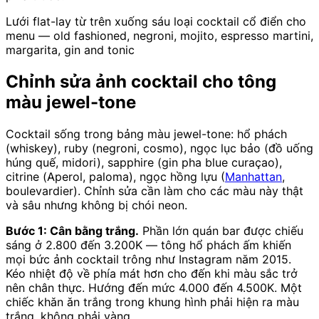
Lưới flat-lay từ trên xuống sáu loại cocktail cổ điển cho
menu — old fashioned, negroni, mojito, espresso martini,
margarita, gin and tonic
Chỉnh sửa ảnh cocktail cho tông
màu jewel-tone
Cocktail sống trong bảng màu jewel-tone: hổ phách
(whiskey), ruby (negroni, cosmo), ngọc lục bảo (đồ uống
húng quế, midori), sapphire (gin pha blue curaçao),
citrine (Aperol, paloma), ngọc hồng lựu (
Manhattan
,
boulevardier). Chỉnh sửa cần làm cho các màu này thật
và sâu nhưng không bị chói neon.
Bước 1: Cân bằng trắng.
Phần lớn quán bar được chiếu
sáng ở 2.800 đến 3.200K — tông hổ phách ấm khiến
mọi bức ảnh cocktail trông như Instagram năm 2015.
Kéo nhiệt độ về phía mát hơn cho đến khi màu sắc trở
nên chân thực. Hướng đến mức 4.000 đến 4.500K. Một
chiếc khăn ăn trắng trong khung hình phải hiện ra màu
trắng, không phải vàng.