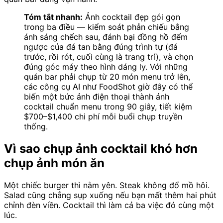
Tóm tắt nhanh:
Ảnh cocktail đẹp gói gọn
trong ba điều — kiểm soát phản chiếu bằng
ánh sáng chếch sau, đánh bại đồng hồ đếm
ngược của đá tan bằng đúng trình tự (đá
trước, rồi rót, cuối cùng là trang trí), và chọn
đúng góc máy theo hình dáng ly. Với những
quán bar phải chụp từ 20 món menu trở lên,
các công cụ AI như FoodShot giờ đây có thể
biến một bức ảnh điện thoại thành ảnh
cocktail chuẩn menu trong 90 giây, tiết kiệm
$700–$1,400 chi phí mỗi buổi chụp truyền
thống.
Vì sao chụp ảnh cocktail khó hơn
chụp ảnh món ăn
Một chiếc burger thì nằm yên. Steak không đổ mồ hôi.
Salad cũng chẳng sụp xuống nếu bạn mất thêm hai phút
chỉnh đèn viền. Cocktail thì làm cả ba việc đó cùng một
lúc.