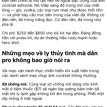
Đèn nền chính là thứ tạo nên vẻ ngoài đặc trưng của ảnh
cocktail editorial. Nó thắp sáng độ trong mờ của chất
lỏng — gin, vodka, các loại rum nhạt như được thổi hồn
— và phơi bày cấu trúc bên trong của viên đá. Không có
đèn nền, đá trông trắng đục. Có đèn nền, đá trong như
pha lê.
Chi phí: $250 đến $600 cho bộ kit hai đèn. Đáng đồng
tiền với press kit, dự án thương hiệu rượu mạnh hoặc
hero shot.
Những mẹo về ly thủy tinh mà dân
pro không bao giờ nói ra
Vài mẹo vận hành thực chiến hiếm khi xuất hiện trong
các danh sách mẹo chụp ảnh cocktail thông thường:
Xịt chống mờ.
Cùng loại xịt chống mờ dùng cho kính
mắt ở tiệm thuốc ($7) sẽ ngăn lớp sương bám trên bề
mặt khi ly lạnh gặp không khí ấm trong phòng. Phết một
lớp mỏng ở mặt ngoài.