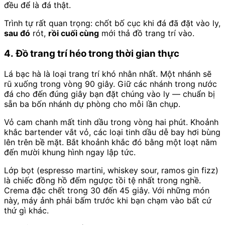
đều để là đá thật.
Trình tự rất quan trọng: chốt bố cục khi đá đã đặt vào ly,
sau đó
rót,
rồi cuối cùng
mới thả đồ trang trí vào.
4. Đồ trang trí héo trong thời gian thực
Lá bạc hà là loại trang trí khó nhằn nhất. Một nhánh sẽ
rũ xuống trong vòng 90 giây. Giữ các nhánh trong nước
đá cho đến đúng giây bạn đặt chúng vào ly — chuẩn bị
sẵn ba bốn nhánh dự phòng cho mỗi lần chụp.
Vỏ cam chanh mất tinh dầu trong vòng hai phút. Khoảnh
khắc bartender vắt vỏ, các loại tinh dầu dễ bay hơi bùng
lên trên bề mặt. Bắt khoảnh khắc đó bằng một loạt năm
đến mười khung hình ngay lập tức.
Lớp bọt (espresso martini, whiskey sour, ramos gin fizz)
là chiếc đồng hồ đếm ngược tồi tệ nhất trong nghề.
Crema đặc chết trong 30 đến 45 giây. Với những món
này, máy ảnh phải bấm trước khi bạn chạm vào bất cứ
thứ gì khác.