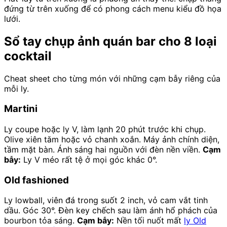
đứng từ trên xuống để có phong cách menu kiểu đồ họa
lưới.
Sổ tay chụp ảnh quán bar cho 8 loại
cocktail
Cheat sheet cho từng món với những cạm bẫy riêng của
mỗi ly.
Martini
Ly coupe hoặc ly V, làm lạnh 20 phút trước khi chụp.
Olive xiên tăm hoặc vỏ chanh xoắn. Máy ảnh chính diện,
tầm mặt bàn. Ánh sáng hai nguồn với đèn nền viền.
Cạm
bẫy:
Ly V méo rất tệ ở mọi góc khác 0°.
Old fashioned
Ly lowball, viên đá trong suốt 2 inch, vỏ cam vắt tinh
dầu. Góc 30°. Đèn key chếch sau làm ánh hổ phách của
bourbon tỏa sáng.
Cạm bẫy:
Nền tối nuốt mất
ly Old