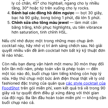
ly có chân, 45° cho highball, ngang cho ly nhiều
tầng, 30° hoặc từ trên xuống cho ly rocks.
Đánh bại các đồng hồ đếm ngược
— bọt 30 giây,
bạc hà 90 giây, bong bóng 1 phút, đá lớn 5 phút.
Chỉnh sửa cho tông màu jewel
— làm mát cân
bằng trắng, khôi phục highlights, ưu tiên vibrance
hơn saturation, tinh chỉnh HSL.
Nếu chỉ nhớ được một trong những mẹo chụp ảnh
cocktail này, hãy nhớ vị trí ánh sáng chếch sau. Nó giải
quyết nhiều vấn đề ảnh cocktail hơn bất kỳ kỹ thuật đơn
lẻ nào khác.
Còn nếu bạn đang vận hành một menu 30 món thay đổi
bốn lần mỗi năm, phép toán vẫn là phép toán — đến
một lúc nào đó, buổi chụp tám tiếng không còn hợp lý
nữa. Hãy thử chụp một bức ảnh điện thoại thật về ly old
fashioned đặc trưng của quán qua
các style cocktail của
FoodShot
trên gói miễn phí, xem kết quả trả về trong 90
giây và tự quyết định điều gì xứng đáng với thời gian
của đội ngũ. Ba lần đầu hoàn toàn miễn phí — không cần
buổi chụp nào cả.