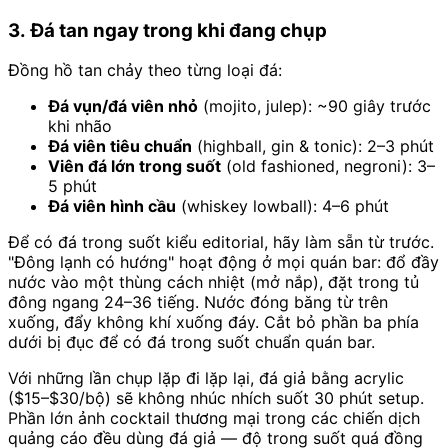
3. Đá tan ngay trong khi đang chụp
Đồng hồ tan chảy theo từng loại đá:
Đá vụn/đá viên nhỏ
(mojito, julep): ~90 giây trước
khi nhão
Đá viên tiêu chuẩn
(highball, gin & tonic): 2–3 phút
Viên đá lớn trong suốt
(old fashioned, negroni): 3–
5 phút
Đá viên hình cầu
(whiskey lowball): 4–6 phút
Để có đá trong suốt kiểu editorial, hãy làm sẵn từ trước.
"Đông lạnh có hướng" hoạt động ở mọi quán bar: đổ đầy
nước vào một thùng cách nhiệt (mở nắp), đặt trong tủ
đông ngang 24–36 tiếng. Nước đóng băng từ trên
xuống, đẩy không khí xuống đáy. Cắt bỏ phần ba phía
dưới bị đục để có đá trong suốt chuẩn quán bar.
Với những lần chụp lặp đi lặp lại, đá giả bằng acrylic
($15–$30/bộ) sẽ không nhúc nhích suốt 30 phút setup.
Phần lớn ảnh cocktail thương mại trong các chiến dịch
quảng cáo đều dùng đá giả — độ trong suốt quá đồng