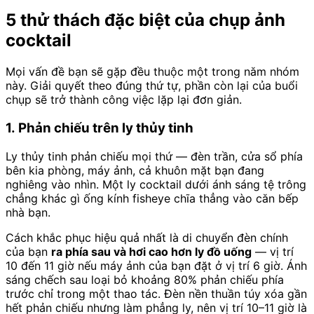
5 thử thách đặc biệt của chụp ảnh
cocktail
Mọi vấn đề bạn sẽ gặp đều thuộc một trong năm nhóm
này. Giải quyết theo đúng thứ tự, phần còn lại của buổi
chụp sẽ trở thành công việc lặp lại đơn giản.
1. Phản chiếu trên ly thủy tinh
Ly thủy tinh phản chiếu mọi thứ — đèn trần, cửa sổ phía
bên kia phòng, máy ảnh, cả khuôn mặt bạn đang
nghiêng vào nhìn. Một ly cocktail dưới ánh sáng tệ trông
chẳng khác gì ống kính fisheye chĩa thẳng vào căn bếp
nhà bạn.
Cách khắc phục hiệu quả nhất là di chuyển đèn chính
của bạn
ra phía sau và hơi cao hơn ly đồ uống
— vị trí
10 đến 11 giờ nếu máy ảnh của bạn đặt ở vị trí 6 giờ. Ánh
sáng chếch sau loại bỏ khoảng 80% phản chiếu phía
trước chỉ trong một thao tác. Đèn nền thuần túy xóa gần
hết phản chiếu nhưng làm phẳng ly, nên vị trí 10–11 giờ là