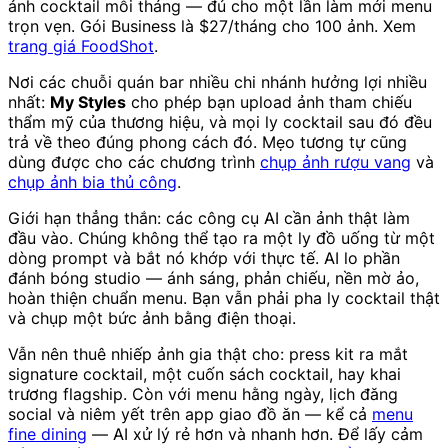
ảnh cocktail mỗi tháng — đủ cho một lần làm mới menu
trọn vẹn. Gói Business là $27/tháng cho 100 ảnh. Xem
trang giá FoodShot
.
Nơi các chuỗi quán bar nhiều chi nhánh hưởng lợi nhiều
nhất:
My Styles
cho phép bạn upload ảnh tham chiếu
thẩm mỹ của thương hiệu, và mọi ly cocktail sau đó đều
trả về theo đúng phong cách đó. Mẹo tương tự cũng
dùng được cho các chương trình
chụp ảnh rượu vang
và
chụp ảnh bia thủ công
.
Giới hạn thẳng thắn: các công cụ AI cần ảnh thật làm
đầu vào. Chúng không thể tạo ra một ly đồ uống từ một
dòng prompt và bắt nó khớp với thực tế. AI lo phần
đánh bóng studio — ánh sáng, phản chiếu, nền mờ ảo,
hoàn thiện chuẩn menu. Bạn vẫn phải pha ly cocktail thật
và chụp một bức ảnh bằng điện thoại.
Vẫn nên thuê nhiếp ảnh gia thật cho: press kit ra mắt
signature cocktail, một cuốn sách cocktail, hay khai
trương flagship. Còn với menu hằng ngày, lịch đăng
social và niêm yết trên app giao đồ ăn — kể cả
menu
fine dining
— AI xử lý rẻ hơn và nhanh hơn. Để lấy cảm