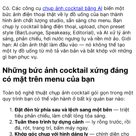
Có. Các công cụ
chụp ảnh cocktail bằng AI
biến một
bức ảnh điện thoại thật về ly đồ uống của bạn thành
hình ảnh chất lượng studio, sẵn sàng cho menu. Bạn
chụp ly cocktail bằng điện thoại, upload, chọn preset
style (Bar/Lounge, Speakeasy, Editorial), và AI xử lý ánh
sáng, phản chiếu, hơi nước ngưng tụ và nền mờ ảo. Giới
hạn: AI cần ảnh thật làm đầu vào — nó không thể tạo
một ly đồ uống từ mô tả văn bản và bắt khớp với những
gì bạn phục vụ.
Những bức ảnh cocktail xứng đáng
có mặt trên menu của bạn
Toàn bộ nghệ thuật chụp ảnh cocktail gói gọn trong một
quy trình bạn có thể vận hành ở bất kỳ quán bar nào:
Đặt đèn từ phía sau và lệch sang một bên
— triệt
tiêu phản chiếu, làm chất lỏng tỏa sáng.
Tuân theo trình tự dựng cảnh
— ly rỗng trước, rồi
đá, rót, trang trí, bấm máy ngay.
Khớp góc chụp với hình dáng ly
— chính diện cho