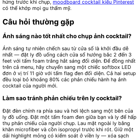
hứng trước khi chụp,
moodboard cocktail kiểu Pinterest
có thể khớp mọi gu thẩm mỹ.
Câu hỏi thường gặp
Ánh sáng nào tốt nhất cho chụp ảnh cocktail?
Ánh sáng tự nhiên chếch sau từ cửa sổ là khởi đầu dễ
nhất — đặt ly đồ uống cách cửa sổ hướng bắc 2 đến 3
feet với tấm foam trắng hắt sáng đối diện. Để đồng nhất
trên cả menu, hãy chuyển sang một chiếc softbox LED
đơn ở vị trí 11 giờ với tấm flag đen đối diện. Cả hai setup
đều loại bỏ khoảng 80% các phản chiếu hành hạ ảnh
cocktail của người mới.
Làm sao tránh phản chiếu trên ly cocktail?
Đặt đèn chính ra phía sau và hơi lệch sang một bên của
ly đồ uống. Đặt một tấm foam đen giữa bạn và ly để hấp
thụ phản chiếu của người chụp. Lau mặt ngoài ly bằng
khăn microfiber và cồn isopropyl trước khi rót. Giữ một
dải highlight mỏng có kiểm soát ở viền ly — xóa sạch