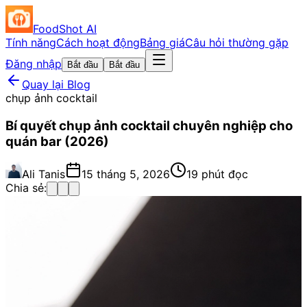
FoodShot AI
Tính năng
Cách hoạt động
Bảng giá
Câu hỏi thường gặp
Đăng nhập
Bắt đầu
Bắt đầu
Quay lại Blog
chụp ảnh cocktail
Bí quyết chụp ảnh cocktail chuyên nghiệp cho
quán bar (2026)
Ali Tanis
15 tháng 5, 2026
19 phút đọc
Chia sẻ: