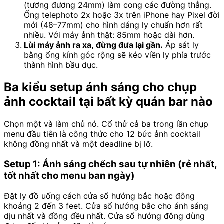
(tương đương 24mm) làm cong các đường thẳng.
Ống telephoto 2x hoặc 3x trên iPhone hay Pixel đời
mới (48–77mm) cho hình dáng ly chuẩn hơn rất
nhiều. Với máy ảnh thật: 85mm hoặc dài hơn.
Lùi máy ảnh ra xa, đừng đưa lại gần.
Áp sát ly
bằng ống kính góc rộng sẽ kéo viền ly phía trước
thành hình bầu dục.
Ba kiểu setup ánh sáng cho chụp
ảnh cocktail tại bất kỳ quán bar nào
Chọn một và làm chủ nó. Cố thử cả ba trong lần chụp
menu đầu tiên là công thức cho 12 bức ảnh cocktail
không đồng nhất và một deadline bị lỡ.
Setup 1: Ánh sáng chếch sau tự nhiên (rẻ nhất,
tốt nhất cho menu ban ngày)
Đặt ly đồ uống cách cửa sổ hướng bắc hoặc đông
khoảng 2 đến 3 feet. Cửa sổ hướng bắc cho ánh sáng
dịu nhất và đồng đều nhất. Cửa sổ hướng đông dùng