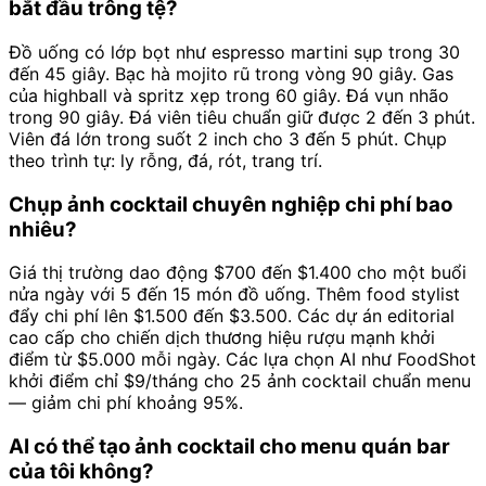
bắt đầu trông tệ?
Đồ uống có lớp bọt như espresso martini sụp trong 30
đến 45 giây. Bạc hà mojito rũ trong vòng 90 giây. Gas
của highball và spritz xẹp trong 60 giây. Đá vụn nhão
trong 90 giây. Đá viên tiêu chuẩn giữ được 2 đến 3 phút.
Viên đá lớn trong suốt 2 inch cho 3 đến 5 phút. Chụp
theo trình tự: ly rỗng, đá, rót, trang trí.
Chụp ảnh cocktail chuyên nghiệp chi phí bao
nhiêu?
Giá thị trường dao động $700 đến $1.400 cho một buổi
nửa ngày với 5 đến 15 món đồ uống. Thêm food stylist
đẩy chi phí lên $1.500 đến $3.500. Các dự án editorial
cao cấp cho chiến dịch thương hiệu rượu mạnh khởi
điểm từ $5.000 mỗi ngày. Các lựa chọn AI như FoodShot
khởi điểm chỉ $9/tháng cho 25 ảnh cocktail chuẩn menu
— giảm chi phí khoảng 95%.
AI có thể tạo ảnh cocktail cho menu quán bar
của tôi không?