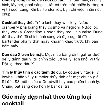
Chụp ly rỗng trước để chốt bố cục.
Cài đặt máy, khung
hình, lấy nét, phơi sáng — tất cả trên một chiếc ly rỗng ở
vị trí cuối cùng. Khi bartender rót, bạn chỉ việc nhấn nút
chụp.
Cocktail thay thế.
Trà ủ lạnh thay whiskey. Nước
cranberry pha loãng thay cosmo và negroni. Nước lọc
thay vodka. Grenadine + soda thay tequila sunrise. Dùng
đồ thay thế để chỉnh ánh sáng và đạo cụ, rồi để
bartender pha ly thật ngay khoảnh khắc trước khi bạn
bấm máy.
Dán dấu X trên bề mặt.
Một mẩu băng dính gaffer dưới
đế ly đánh dấu vị trí chính xác. Lỡ va ly lệch khỏi vị trí?
Đặt lại theo dấu X.
Tìm ly thủy tinh ở các tiệm đồ cũ.
Ly coupe vintage, ly
lowball khắc và ly tumbler thủy tinh cắt mặt chỉ có giá
$1 đến $3 mỗi chiếc ở Goodwill hay các phiên thanh lý.
Chúng bắt sáng đẹp hơn ly bar đại trà.
Góc máy đẹp nhất theo từng loại
cocktail