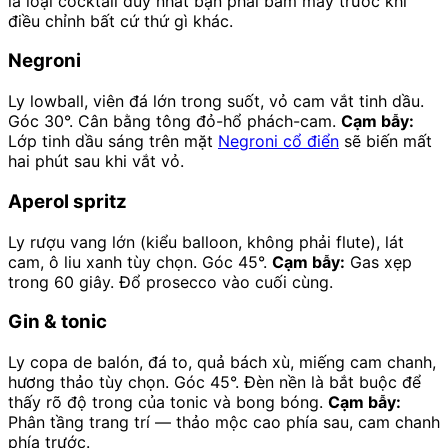
là loại cocktail duy nhất bạn phải bấm máy trước khi
điều chỉnh bất cứ thứ gì khác.
Negroni
Ly lowball, viên đá lớn trong suốt, vỏ cam vắt tinh dầu.
Góc 30°. Cân bằng tông đỏ-hổ phách-cam.
Cạm bẫy:
Lớp tinh dầu sáng trên mặt
Negroni cổ điển
sẽ biến mất
hai phút sau khi vắt vỏ.
Aperol spritz
Ly rượu vang lớn (kiểu balloon, không phải flute), lát
cam, ô liu xanh tùy chọn. Góc 45°.
Cạm bẫy:
Gas xẹp
trong 60 giây. Đổ prosecco vào cuối cùng.
Gin & tonic
Ly copa de balón, đá to, quả bách xù, miếng cam chanh,
hương thảo tùy chọn. Góc 45°. Đèn nền là bắt buộc để
thấy rõ độ trong của tonic và bong bóng.
Cạm bẫy:
Phân tầng trang trí — thảo mộc cao phía sau, cam chanh
phía trước.