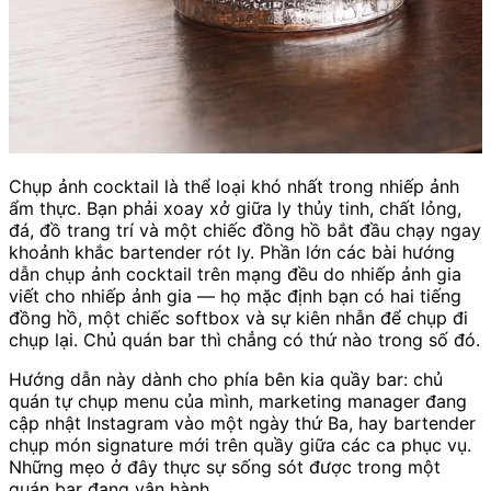
Chụp ảnh cocktail là thể loại khó nhất trong nhiếp ảnh
ẩm thực. Bạn phải xoay xở giữa ly thủy tinh, chất lỏng,
đá, đồ trang trí và một chiếc đồng hồ bắt đầu chạy ngay
khoảnh khắc bartender rót ly. Phần lớn các bài hướng
dẫn chụp ảnh cocktail trên mạng đều do nhiếp ảnh gia
viết cho nhiếp ảnh gia — họ mặc định bạn có hai tiếng
đồng hồ, một chiếc softbox và sự kiên nhẫn để chụp đi
chụp lại. Chủ quán bar thì chẳng có thứ nào trong số đó.
Hướng dẫn này dành cho phía bên kia quầy bar: chủ
quán tự chụp menu của mình, marketing manager đang
cập nhật Instagram vào một ngày thứ Ba, hay bartender
chụp món signature mới trên quầy giữa các ca phục vụ.
Những mẹo ở đây thực sự sống sót được trong một
quán bar đang vận hành.