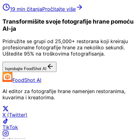
19 min čitanja
Pročitajte više
Transformišite svoje fotografije hrane pomoću
AI-ja
Pridružite se grupi od 25,000+ restorana koji kreiraju
profesionalne fotografije hrane za nekoliko sekundi.
Uštedite 95% na troškovima fotografisanja.
Isprobajte FoodShot AI
FoodShot AI
AI editor za fotografije hrane namenjen restoranima,
kuvarima i kreatorima.
X (Twitter)
TikTok