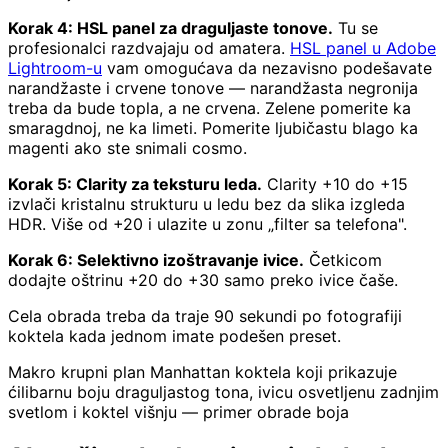
Korak 4: HSL panel za draguljaste tonove.
Tu se
profesionalci razdvajaju od amatera.
HSL panel u Adobe
Lightroom-u
vam omogućava da nezavisno podešavate
narandžaste i crvene tonove — narandžasta negronija
treba da bude topla, a ne crvena. Zelene pomerite ka
smaragdnoj, ne ka limeti. Pomerite ljubičastu blago ka
magenti ako ste snimali cosmo.
Korak 5: Clarity za teksturu leda.
Clarity +10 do +15
izvlači kristalnu strukturu u ledu bez da slika izgleda
HDR. Više od +20 i ulazite u zonu „filter sa telefona".
Korak 6: Selektivno izoštravanje ivice.
Četkicom
dodajte oštrinu +20 do +30 samo preko ivice čaše.
Cela obrada treba da traje 90 sekundi po fotografiji
koktela kada jednom imate podešen preset.
Makro krupni plan Manhattan koktela koji prikazuje
ćilibarnu boju draguljastog tona, ivicu osvetljenu zadnjim
svetlom i koktel višnju — primer obrade boja