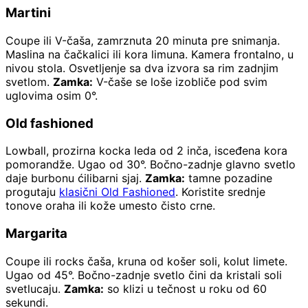
Martini
Coupe ili V-čaša, zamrznuta 20 minuta pre snimanja.
Maslina na čačkalici ili kora limuna. Kamera frontalno, u
nivou stola. Osvetljenje sa dva izvora sa rim zadnjim
svetlom.
Zamka:
V-čaše se loše izobliče pod svim
uglovima osim 0°.
Old fashioned
Lowball, prozirna kocka leda od 2 inča, isceđena kora
pomorandže. Ugao od 30°. Bočno-zadnje glavno svetlo
daje burbonu ćilibarni sjaj.
Zamka:
tamne pozadine
progutaju
klasični Old Fashioned
. Koristite srednje
tonove oraha ili kože umesto čisto crne.
Margarita
Coupe ili rocks čaša, kruna od košer soli, kolut limete.
Ugao od 45°. Bočno-zadnje svetlo čini da kristali soli
svetlucaju.
Zamka:
so klizi u tečnost u roku od 60
sekundi.