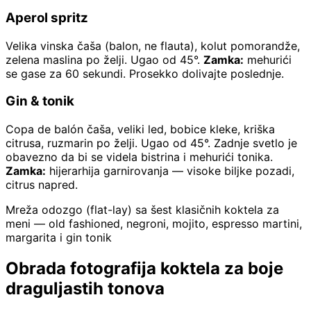
Aperol spritz
Velika vinska čaša (balon, ne flauta), kolut pomorandže,
zelena maslina po želji. Ugao od 45°.
Zamka:
mehurići
se gase za 60 sekundi. Prosekko dolivajte poslednje.
Gin & tonik
Copa de balón čaša, veliki led, bobice kleke, kriška
citrusa, ruzmarin po želji. Ugao od 45°. Zadnje svetlo je
obavezno da bi se videla bistrina i mehurići tonika.
Zamka:
hijerarhija garnirovanja — visoke biljke pozadi,
citrus napred.
Mreža odozgo (flat-lay) sa šest klasičnih koktela za
meni — old fashioned, negroni, mojito, espresso martini,
margarita i gin tonik
Obrada fotografija koktela za boje
draguljastih tonova