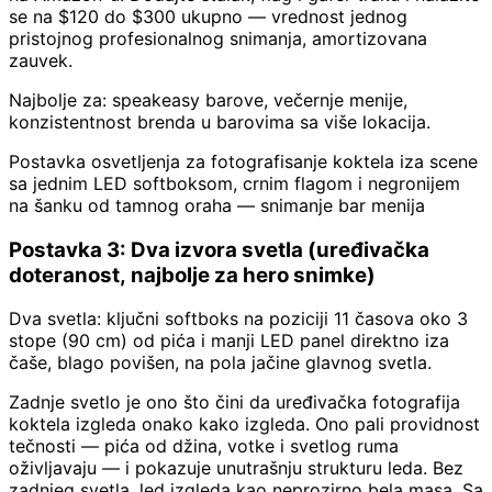
se na $120 do $300 ukupno — vrednost jednog
pristojnog profesionalnog snimanja, amortizovana
zauvek.
Najbolje za: speakeasy barove, večernje menije,
konzistentnost brenda u barovima sa više lokacija.
Postavka osvetljenja za fotografisanje koktela iza scene
sa jednim LED softboksom, crnim flagom i negronijem
na šanku od tamnog oraha — snimanje bar menija
Postavka 3: Dva izvora svetla (uređivačka
doteranost, najbolje za hero snimke)
Dva svetla: ključni softboks na poziciji 11 časova oko 3
stope (90 cm) od pića i manji LED panel direktno iza
čaše, blago povišen, na pola jačine glavnog svetla.
Zadnje svetlo je ono što čini da uređivačka fotografija
koktela izgleda onako kako izgleda. Ono pali providnost
tečnosti — pića od džina, votke i svetlog ruma
oživljavaju — i pokazuje unutrašnju strukturu leda. Bez
zadnjeg svetla, led izgleda kao neprozirno bela masa. Sa