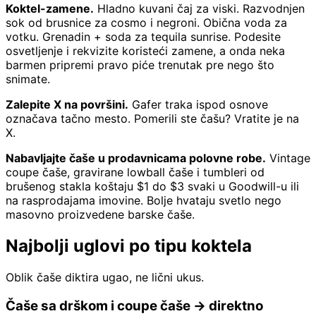
Koktel-zamene.
Hladno kuvani čaj za viski. Razvodnjen
sok od brusnice za cosmo i negroni. Obična voda za
votku. Grenadin + soda za tequila sunrise. Podesite
osvetljenje i rekvizite koristeći zamene, a onda neka
barmen pripremi pravo piće trenutak pre nego što
snimate.
Zalepite X na površini.
Gafer traka ispod osnove
označava tačno mesto. Pomerili ste čašu? Vratite je na
X.
Nabavljajte čaše u prodavnicama polovne robe.
Vintage
coupe čaše, gravirane lowball čaše i tumbleri od
brušenog stakla koštaju $1 do $3 svaki u Goodwill-u ili
na rasprodajama imovine. Bolje hvataju svetlo nego
masovno proizvedene barske čaše.
Najbolji uglovi po tipu koktela
Oblik čaše diktira ugao, ne lični ukus.
Čaše sa drškom i coupe čaše → direktno