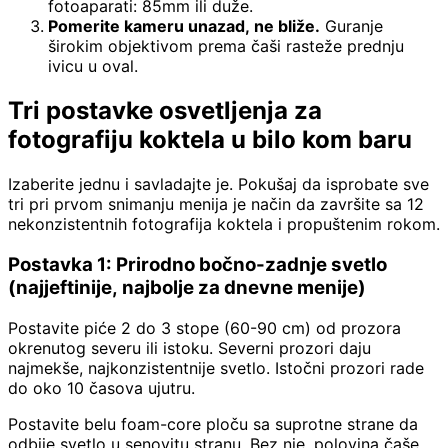
fotoaparati: 85mm ili duže.
Pomerite kameru unazad, ne bliže.
Guranje
širokim objektivom prema čaši rasteže prednju
ivicu u oval.
Tri postavke osvetljenja za
fotografiju koktela u bilo kom baru
Izaberite jednu i savladajte je. Pokušaj da isprobate sve
tri pri prvom snimanju menija je način da završite sa 12
nekonzistentnih fotografija koktela i propuštenim rokom.
Postavka 1: Prirodno bočno-zadnje svetlo
(najjeftinije, najbolje za dnevne menije)
Postavite piće 2 do 3 stope (60-90 cm) od prozora
okrenutog severu ili istoku. Severni prozori daju
najmekše, najkonzistentnije svetlo. Istočni prozori rade
do oko 10 časova ujutru.
Postavite belu foam-core ploču sa suprotne strane da
odbije svetlo u senovitu stranu. Bez nje, polovina čaše