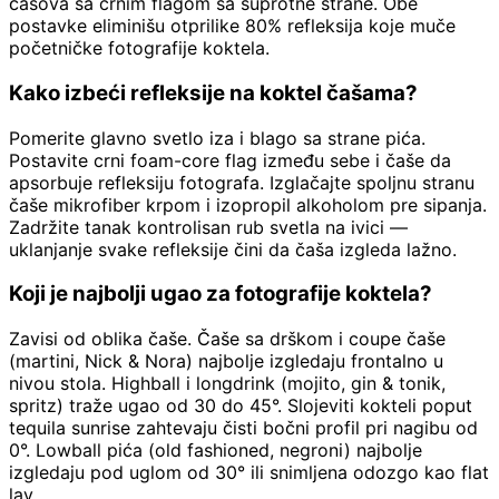
časova sa crnim flagom sa suprotne strane. Obe
postavke eliminišu otprilike 80% refleksija koje muče
početničke fotografije koktela.
Kako izbeći refleksije na koktel čašama?
Pomerite glavno svetlo iza i blago sa strane pića.
Postavite crni foam-core flag između sebe i čaše da
apsorbuje refleksiju fotografa. Izglačajte spoljnu stranu
čaše mikrofiber krpom i izopropil alkoholom pre sipanja.
Zadržite tanak kontrolisan rub svetla na ivici —
uklanjanje svake refleksije čini da čaša izgleda lažno.
Koji je najbolji ugao za fotografije koktela?
Zavisi od oblika čaše. Čaše sa drškom i coupe čaše
(martini, Nick & Nora) najbolje izgledaju frontalno u
nivou stola. Highball i longdrink (mojito, gin & tonik,
spritz) traže ugao od 30 do 45°. Slojeviti kokteli poput
tequila sunrise zahtevaju čisti bočni profil pri nagibu od
0°. Lowball pića (old fashioned, negroni) najbolje
izgledaju pod uglom od 30° ili snimljena odozgo kao flat
lay.