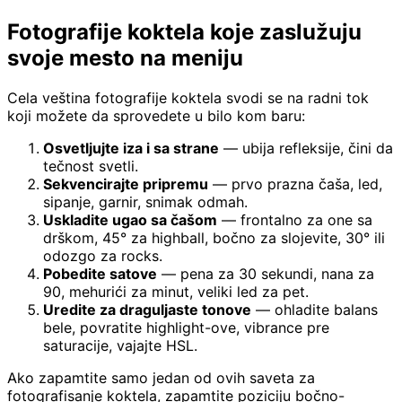
Fotografije koktela koje zaslužuju
svoje mesto na meniju
Cela veština fotografije koktela svodi se na radni tok
koji možete da sprovedete u bilo kom baru:
Osvetljujte iza i sa strane
— ubija refleksije, čini da
tečnost svetli.
Sekvencirajte pripremu
— prvo prazna čaša, led,
sipanje, garnir, snimak odmah.
Uskladite ugao sa čašom
— frontalno za one sa
drškom, 45° za highball, bočno za slojevite, 30° ili
odozgo za rocks.
Pobedite satove
— pena za 30 sekundi, nana za
90, mehurići za minut, veliki led za pet.
Uredite za draguljaste tonove
— ohladite balans
bele, povratite highlight-ove, vibrance pre
saturacije, vajajte HSL.
Ako zapamtite samo jedan od ovih saveta za
fotografisanje koktela, zapamtite poziciju bočno-