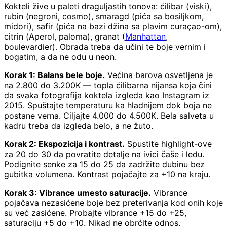
Kokteli žive u paleti draguljastih tonova: ćilibar (viski),
rubin (negroni, cosmo), smaragd (pića sa bosiljkom,
midori), safir (pića na bazi džina sa plavim curaçao-om),
citrin (Aperol, paloma), granat (
Manhattan
,
boulevardier). Obrada treba da učini te boje vernim i
bogatim, a da ne odu u neon.
Korak 1: Balans bele boje.
Većina barova osvetljena je
na 2.800 do 3.200K — topla ćilibarna nijansa koja čini
da svaka fotografija koktela izgleda kao Instagram iz
2015. Spuštajte temperaturu ka hladnijem dok boja ne
postane verna. Ciljajte 4.000 do 4.500K. Bela salveta u
kadru treba da izgleda belo, a ne žuto.
Korak 2: Ekspozicija i kontrast.
Spustite highlight-ove
za 20 do 30 da povratite detalje na ivici čaše i ledu.
Podignite senke za 15 do 25 da zadržite dubinu bez
gubitka volumena. Kontrast pojačajte za +10 na kraju.
Korak 3: Vibrance umesto saturacije.
Vibrance
pojačava nezasićene boje bez preterivanja kod onih koje
su već zasićene. Probajte vibrance +15 do +25,
saturaciju +5 do +10. Nikad ne obrćite odnos.