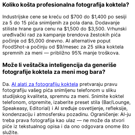
Koliko košta profesionalna fotografija koktela?
Industrijske cene se kreću od $700 do $1,400 po sesiji
za 5 do 15 pića snimljenih za pola dana. Dodavanje
stiliste hrane gura cenu na $1,500 do $3,500. Vrhunski
uređivački rad za kampanje brendova žestokih pića
počinje od $5,000 dnevno. AI alternative poput
FoodShot-a počinju od $9/mesec za 25 slika koktela
spremnih za meni — približno 95% manje troškova.
Može li veštačka inteligencija da generiše
fotografije koktela za meni mog bara?
Da.
AI alati za fotografiju koktela
pretvaraju pravu
fotografiju vašeg pića snimljenu telefonom u sliku
studijskog kvaliteta, spremnu za meni. Snimite koktel
telefonom, otpremite, izaberite preset stila (Bar/Lounge,
Speakeasy, Editorial) i AI sređuje osvetljenje, refleksije,
kondenzaciju i atmosfersku pozadinu. Ograničenje: AI-ju
treba prava fotografija kao ulaz — ne može da stvori
piće iz tekstualnog opisa i da ono odgovara onome što
služite.