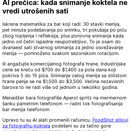
AI prečica: kada snimanje koktela ne
vredi utrošenih sati
Iskrena matematika za bar koji radi: 30 stavki menija,
pet minuta podešavanja po snimku, tri pokušaja po piću
zbog topljenja i refleksija, plus ponovna snimanja kada
jedno od četiri ispadne neupotrebljivo. To je osam do
dvanaest sati stvarnog snimanja za jedno osvežavanje
menija — pomnoženo svakom sezonskom rotacijom.
Ili angažujte komercijalnog fotografa hrane. Industrijske
cene se kreću od $700 do $1,400 za pola dana koji
pokriva 5 do 15 pića. Snimanje celog menija sa stilistom
hrane penje se na $1,500 do $3,500. Većina nezavisnih
barova to ne radi više od jednom u nekoliko godina.
Menadžer bara fotografiše Aperol spritz na mermernom
šanku pametnim telefonom — radni tok fotografisanja
bar menija telefonom
Upravo tu su AI alati promenili računicu.
FoodShot stilovi
za fotografiju koktela
podešeni su za tačno gore