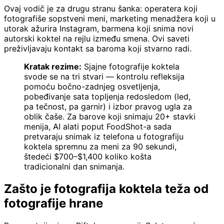
Ovaj vodič je za drugu stranu šanka: operatera koji
fotografiše sopstveni meni, marketing menadžera koji u
utorak ažurira Instagram, barmena koji snima novi
autorski koktel na rejlu između smena. Ovi saveti
preživljavaju kontakt sa baromа koji stvarno radi.
Kratak rezime:
Sjajne fotografije koktela
svode se na tri stvari — kontrolu refleksija
pomoću bočno-zadnjeg osvetljenja,
pobeđivanje sata topljenja redosledom (led,
pa tečnost, pa garnir) i izbor pravog ugla za
oblik čaše. Za barove koji snimaju 20+ stavki
menija, AI alati poput FoodShot-a sada
pretvaraju snimak iz telefona u fotografiju
koktela spremnu za meni za 90 sekundi,
štedeći $700–$1,400 koliko košta
tradicionalni dan snimanja.
Zašto je fotografija koktela teža od
fotografije hrane