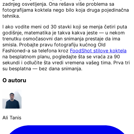
zadnjeg osvetljenja. Ona rešava više problema sa
fotografijama koktela nego bilo koja druga pojedinačna
tehnika.
I ako vodite meni od 30 stavki koji se menja četiri puta
godišnje, matematika je takva kakva jeste — u nekom
trenutku osmočasovni dan snimanja prestaje da ima
smisla. Probajte pravu fotografiju kućnog Old
Fashioned-a sa telefona kroz
FoodShot stilove koktela
na besplatnom planu, pogledajte šta se vraća za 90
sekundi i odlučite šta vredi vremena vašeg tima. Prva tri
su besplatna — bez dana snimanja.
O autoru
Ali Tanis