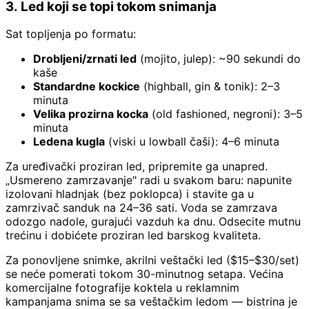
3. Led koji se topi tokom snimanja
Sat topljenja po formatu:
Drobljeni/zrnati led
(mojito, julep): ~90 sekundi do
kaše
Standardne kockice
(highball, gin & tonik): 2–3
minuta
Velika prozirna kocka
(old fashioned, negroni): 3–5
minuta
Ledena kugla
(viski u lowball čaši): 4–6 minuta
Za uređivački proziran led, pripremite ga unapred.
„Usmereno zamrzavanje" radi u svakom baru: napunite
izolovani hladnjak (bez poklopca) i stavite ga u
zamrzivač sanduk na 24–36 sati. Voda se zamrzava
odozgo nadole, gurajući vazduh ka dnu. Odsecite mutnu
trećinu i dobićete proziran led barskog kvaliteta.
Za ponovljene snimke, akrilni veštački led ($15–$30/set)
se neće pomerati tokom 30-minutnog setapa. Većina
komercijalne fotografije koktela u reklamnim
kampanjama snima se sa veštačkim ledom — bistrina je