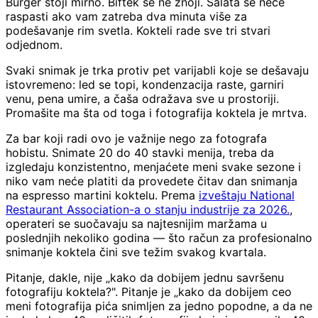
Burger stoji mirno. Biftek se ne znoji. Salata se neće
raspasti ako vam zatreba dva minuta više za
podešavanje rim svetla. Kokteli rade sve tri stvari
odjednom.
Svaki snimak je trka protiv pet varijabli koje se dešavaju
istovremeno: led se topi, kondenzacija raste, garniri
venu, pena umire, a čaša odražava sve u prostoriji.
Promašite ma šta od toga i fotografija koktela je mrtva.
Za bar koji radi ovo je važnije nego za fotografa
hobistu. Snimate 20 do 40 stavki menija, treba da
izgledaju konzistentno, menjaćete meni svake sezone i
niko vam neće platiti da provedete čitav dan snimanja
na espresso martini koktelu. Prema
izveštaju National
Restaurant Association-a o stanju industrije za 2026.
,
operateri se suočavaju sa najtesnijim maržama u
poslednjih nekoliko godina — što račun za profesionalno
snimanje koktela čini sve težim svakog kvartala.
Pitanje, dakle, nije „kako da dobijem jednu savršenu
fotografiju koktela?". Pitanje je „kako da dobijem ceo
meni fotografija pića snimljen za jedno popodne, a da ne