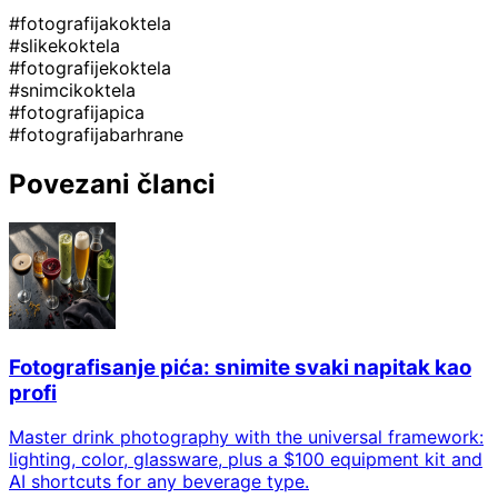
#fotografijakoktela
#slikekoktela
#fotografijekoktela
#snimcikoktela
#fotografijapica
#fotografijabarhrane
Povezani članci
Fotografisanje pića: snimite svaki napitak kao
profi
Master drink photography with the universal framework:
lighting, color, glassware, plus a $100 equipment kit and
AI shortcuts for any beverage type.