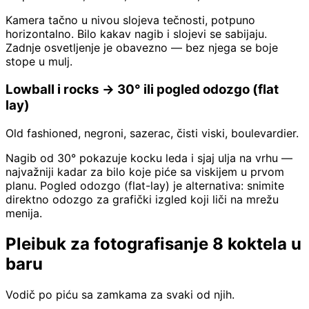
Kamera tačno u nivou slojeva tečnosti, potpuno
horizontalno. Bilo kakav nagib i slojevi se sabijaju.
Zadnje osvetljenje je obavezno — bez njega se boje
stope u mulj.
Lowball i rocks → 30° ili pogled odozgo (flat
lay)
Old fashioned, negroni, sazerac, čisti viski, boulevardier.
Nagib od 30° pokazuje kocku leda i sjaj ulja na vrhu —
najvažniji kadar za bilo koje piće sa viskijem u prvom
planu. Pogled odozgo (flat-lay) je alternativa: snimite
direktno odozgo za grafički izgled koji liči na mrežu
menija.
Pleibuk za fotografisanje 8 koktela u
baru
Vodič po piću sa zamkama za svaki od njih.