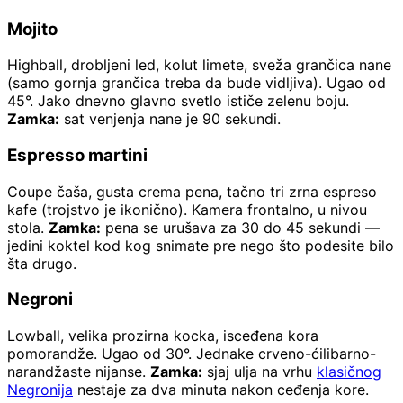
Mojito
Highball, drobljeni led, kolut limete, sveža grančica nane
(samo gornja grančica treba da bude vidljiva). Ugao od
45°. Jako dnevno glavno svetlo ističe zelenu boju.
Zamka:
sat venjenja nane je 90 sekundi.
Espresso martini
Coupe čaša, gusta crema pena, tačno tri zrna espreso
kafe (trojstvo je ikonično). Kamera frontalno, u nivou
stola.
Zamka:
pena se urušava za 30 do 45 sekundi —
jedini koktel kod kog snimate pre nego što podesite bilo
šta drugo.
Negroni
Lowball, velika prozirna kocka, isceđena kora
pomorandže. Ugao od 30°. Jednake crveno-ćilibarno-
narandžaste nijanse.
Zamka:
sjaj ulja na vrhu
klasičnog
Negronija
nestaje za dva minuta nakon ceđenja kore.