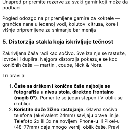
Unapred pripremite rezerve za svaki garnir koji može da
podbaci.
Pogled odozgo na pripremljene garnire za koktele —
grančice nane u ledenoj vodi, kolutovi citrusa, kore i
višnje pripremljene za snimanje bar menija
5. Distorzija stakla koja iskrivljuje tečnost
Zakrivljena čaša radi kao sočivo. Sve iza nje se rasteže,
izvrće ili duplira. Najgora distorzija pokazuje se kod
koničnih čaša — martini, coupe, Nick & Nora.
Tri pravila:
Čaše sa drškom i konične čaše najbolje se
fotografišu u nivou stola, direktno frontalno
(nagib 0°).
Pomerite se jedan stepen i V-oblik se
izobliči.
Koristite duže žižno rastojanje.
Glavna sočiva
telefona (ekvivalent 24mm) savijaju prave linije.
Telefoto 2x ili 3x na novijem iPhone-u ili Pixel-u
(48–77mm) daje mnogo verniji oblik čaše. Pravi