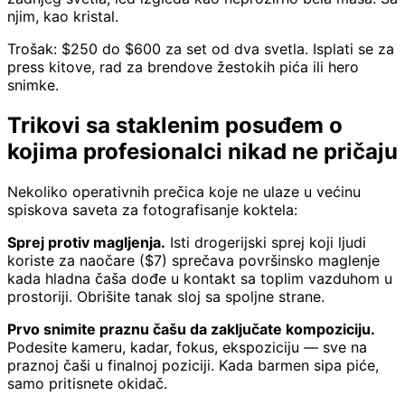
njim, kao kristal.
Trošak: $250 do $600 za set od dva svetla. Isplati se za
press kitove, rad za brendove žestokih pića ili hero
snimke.
Trikovi sa staklenim posuđem o
kojima profesionalci nikad ne pričaju
Nekoliko operativnih prečica koje ne ulaze u većinu
spiskova saveta za fotografisanje koktela:
Sprej protiv magljenja.
Isti drogerijski sprej koji ljudi
koriste za naočare ($7) sprečava površinsko maglenje
kada hladna čaša dođe u kontakt sa toplim vazduhom u
prostoriji. Obrišite tanak sloj sa spoljne strane.
Prvo snimite praznu čašu da zaključate kompoziciju.
Podesite kameru, kadar, fokus, ekspoziciju — sve na
praznoj čaši u finalnoj poziciji. Kada barmen sipa piće,
samo pritisnete okidač.