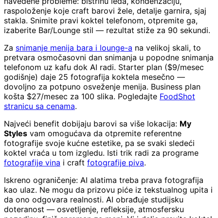
navedene probleme: bistrinu leda, kondenzaciju,
raspoloženje koje craft barovi žele, detalje garnira, sjaj
stakla. Snimite pravi koktel telefonom, otpremite ga,
izaberite Bar/Lounge stil — rezultat stiže za 90 sekundi.
Za
snimanje menija bara i lounge-a
na velikoj skali, to
pretvara osmočasovni dan snimanja u popodne snimanja
telefonom uz kafu dok AI radi. Starter plan ($9/mesec
godišnje) daje 25 fotografija koktela mesečno —
dovoljno za potpuno osveženje menija. Business plan
košta $27/mesec za 100 slika. Pogledajte
FoodShot
stranicu sa cenama
.
Najveći benefit dobijaju barovi sa više lokacija:
My
Styles
vam omogućava da otpremite referentne
fotografije svoje kućne estetike, pa se svaki sledeći
koktel vraća u tom izgledu. Isti trik radi za programe
fotografije vina
i craft
fotografije piva
.
Iskreno ograničenje: AI alatima treba prava fotografija
kao ulaz. Ne mogu da prizovu piće iz tekstualnog upita i
da ono odgovara realnosti. AI obrađuje studijsku
doteranost — osvetljenje, refleksije, atmosfersku