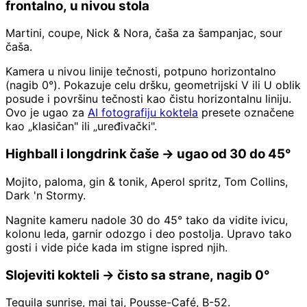
frontalno, u nivou stola
Martini, coupe, Nick & Nora, čaša za šampanjac, sour
čaša.
Kamera u nivou linije tečnosti, potpuno horizontalno
(nagib 0°). Pokazuje celu dršku, geometrijski V ili U oblik
posude i površinu tečnosti kao čistu horizontalnu liniju.
Ovo je ugao za
AI fotografiju koktela
presete označene
kao „klasičan" ili „uređivački".
Highball i longdrink čaše → ugao od 30 do 45°
Mojito, paloma, gin & tonik, Aperol spritz, Tom Collins,
Dark 'n Stormy.
Nagnite kameru nadole 30 do 45° tako da vidite ivicu,
kolonu leda, garnir odozgo i deo postolja. Upravo tako
gosti i vide piće kada im stigne ispred njih.
Slojeviti kokteli → čisto sa strane, nagib 0°
Tequila sunrise, mai tai, Pousse-Café, B-52.