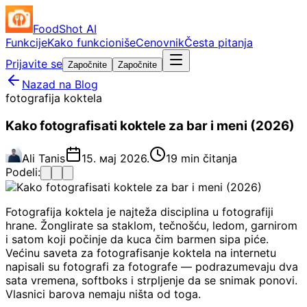
FoodShot AI
Funkcije
Kako funkcioniše
Cenovnik
Česta pitanja
Prijavite se
Započnite
Započnite
Nazad na Blog
fotografija koktela
Kako fotografisati koktele za bar i meni (2026)
Ali Tanis
15. мај 2026.
19 min čitanja
Podeli:
Fotografija koktela je najteža disciplina u fotografiji
hrane. Žonglirate sa staklom, tečnošću, ledom, garnirom
i satom koji počinje da kuca čim barmen sipa piće.
Većinu saveta za fotografisanje koktela na internetu
napisali su fotografi za fotografe — podrazumevaju dva
sata vremena, softboks i strpljenje da se snimak ponovi.
Vlasnici barova nemaju ništa od toga.