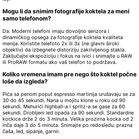
Mogu li da snimim fotografije koktela za meni
samo telefonom?
Da. Moderni telefoni imaju dovoljno senzora i
dinamičkog opsega za fotografije koktela kvaliteta
menija. Koristite telefoto 2x ili 3x (ne glavni široki
objektiv) da izbegnete distorziju zakrivljenog stakla.
Zaključajte ekspoziciju i fokus na ivici i snimajte u RAW
ili ProRAW formatu ako vaš telefon to podržava.
Koliko vremena imam pre nego što koktel počne
loše da izgleda?
Pića sa penom poput espresso martinija urušavaju se za
30 do 45 sekundi. Nana u mojitu klone u roku od 90
sekundi. Mehurići highball-a i spritz-a se gase za 60
sekundi. Drobljeni led opada za 90 sekundi. Standardne
kockice drže 2 do 3 minuta. Velika prozirna kocka od 2
inča daje 3 do 5 minuta. Snimajte po redosledu: prazna
čaša, led, sipanje, garnir.