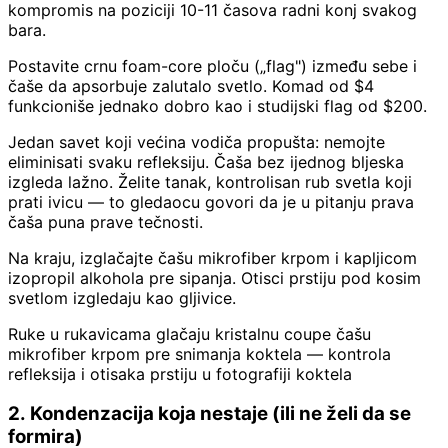
kompromis na poziciji 10-11 časova radni konj svakog
bara.
Postavite crnu foam-core ploču („flag") između sebe i
čaše da apsorbuje zalutalo svetlo. Komad od $4
funkcioniše jednako dobro kao i studijski flag od $200.
Jedan savet koji većina vodiča propušta: nemojte
eliminisati svaku refleksiju. Čaša bez ijednog bljeska
izgleda lažno. Želite tanak, kontrolisan rub svetla koji
prati ivicu — to gledaocu govori da je u pitanju prava
čaša puna prave tečnosti.
Na kraju, izglačajte čašu mikrofiber krpom i kapljicom
izopropil alkohola pre sipanja. Otisci prstiju pod kosim
svetlom izgledaju kao gljivice.
Ruke u rukavicama glačaju kristalnu coupe čašu
mikrofiber krpom pre snimanja koktela — kontrola
refleksija i otisaka prstiju u fotografiji koktela
2. Kondenzacija koja nestaje (ili ne želi da se
formira)