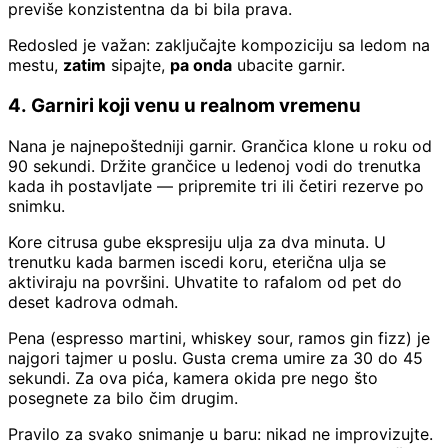
previše konzistentna da bi bila prava.
Redosled je važan: zaključajte kompoziciju sa ledom na
mestu,
zatim
sipajte,
pa onda
ubacite garnir.
4. Garniri koji venu u realnom vremenu
Nana je najnepoštedniji garnir. Grančica klone u roku od
90 sekundi. Držite grančice u ledenoj vodi do trenutka
kada ih postavljate — pripremite tri ili četiri rezerve po
snimku.
Kore citrusa gube ekspresiju ulja za dva minuta. U
trenutku kada barmen iscedi koru, eterična ulja se
aktiviraju na površini. Uhvatite to rafalom od pet do
deset kadrova odmah.
Pena (espresso martini, whiskey sour, ramos gin fizz) je
najgori tajmer u poslu. Gusta crema umire za 30 do 45
sekundi. Za ova pića, kamera okida pre nego što
posegnete za bilo čim drugim.
Pravilo za svako snimanje u baru: nikad ne improvizujte.