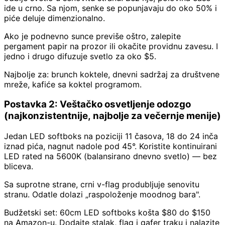
ide u crno. Sa njom, senke se popunjavaju do oko 50% i
piće deluje dimenzionalno.
Ako je podnevno sunce previše oštro, zalepite
pergament papir na prozor ili okačite providnu zavesu. I
jedno i drugo difuzuje svetlo za oko $5.
Najbolje za: brunch koktele, dnevni sadržaj za društvene
mreže, kafiće sa koktel programom.
Postavka 2: Veštačko osvetljenje odozgo
(najkonzistentnije, najbolje za večernje menije)
Jedan LED softboks na poziciji 11 časova, 18 do 24 inča
iznad pića, nagnut nadole pod 45°. Koristite kontinuirani
LED rated na 5600K (balansirano dnevno svetlo) — bez
bliceva.
Sa suprotne strane, crni v-flag produbljuje senovitu
stranu. Odatle dolazi „raspoloženje moodnog bara".
Budžetski set: 60cm LED softboks košta $80 do $150
na Amazon-u. Dodajte stalak, flag i gafer traku i nalazite