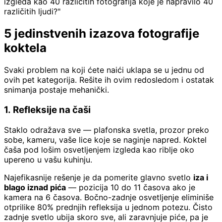
izgleda kao 40 različitih fotografija koje je napravilo 40
različitih ljudi?"
5 jedinstvenih izazova fotografije
koktela
Svaki problem na koji ćete naići uklapa se u jednu od
ovih pet kategorija. Rešite ih ovim redosledom i ostatak
snimanja postaje mehanički.
1. Refleksije na čaši
Staklo odražava sve — plafonska svetla, prozor preko
sobe, kameru, vaše lice koje se naginje napred. Koktel
čaša pod lošim osvetljenjem izgleda kao riblje oko
upereno u vašu kuhinju.
Najefikasnije rešenje je da pomerite glavno svetlo
iza i
blago iznad pića
— pozicija 10 do 11 časova ako je
kamera na 6 časova. Bočno-zadnje osvetljenje eliminiše
otprilike 80% prednjih refleksija u jednom potezu. Čisto
zadnje svetlo ubija skoro sve, ali zaravnjuje piće, pa je