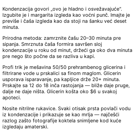
Kondenzacija govori „ovo je hladno i osvežavajuće".
Izgubite je i margarita izgleda kao voćni punč. Imajte je
previše i čaša izgleda kao da stoji na šanku već deset
minuta.
Prirodna metoda: zamrznite čašu 20–30 minuta pre
sipanja. Smrznuta čaša formira savršen sloj
kondenzacije u roku od minut, držeći ga oko dva minuta
pre nego što počne da se razliva u kapi.
Profi trik je mešavina 50/50 prehrambenog glicerina i
filtrirane vode u prskalici sa finom maglom. Glicerin
usporava isparavanje, pa kapljice drže 20+ minuta.
Prskajte sa 12 do 18 inča rastojanja — bliže daje pruge,
dalje ne daje ništa. Glicerin košta oko $6 u svakoj
apoteci.
Nosite nitrilne rukavice. Svaki otisak prsta povlači vodu
iz kondenzacije i prikazuje se kao mrlja — najčešći
razlog zašto fotografije koktela snimljene kod kuće
izgledaju amaterski.