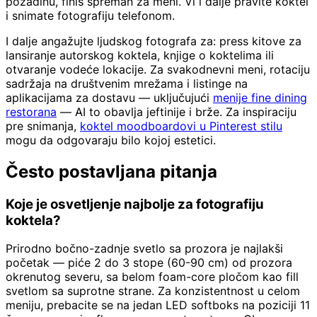
pozadinu, finiš spreman za meni. Vi i dalje pravite koktel
i snimate fotografiju telefonom.
I dalje angažujte ljudskog fotografa za: press kitove za
lansiranje autorskog koktela, knjige o koktelima ili
otvaranje vodeće lokacije. Za svakodnevni meni, rotaciju
sadržaja na društvenim mrežama i listinge na
aplikacijama za dostavu — uključujući
menije fine dining
restorana
— AI to obavlja jeftinije i brže. Za inspiraciju
pre snimanja,
koktel moodboardovi u Pinterest stilu
mogu da odgovaraju bilo kojoj estetici.
Često postavljana pitanja
Koje je osvetljenje najbolje za fotografiju
koktela?
Prirodno bočno-zadnje svetlo sa prozora je najlakši
početak — piće 2 do 3 stope (60-90 cm) od prozora
okrenutog severu, sa belom foam-core pločom kao fill
svetlom sa suprotne strane. Za konzistentnost u celom
meniju, prebacite se na jedan LED softboks na poziciji 11