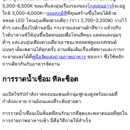
5,000–6,500K ขณะที่แสงอุ่นเรืองรองของ
โกลเดนอาวร์
จะอยู่
ใกล้ 3,000–4,000K—
อุณหภูมิสี
ที่คุณสร้างขึ้นใหม่ได้ด้วย
หลอด LED โทนอุ่นเพียงดวงเดียว (ราว 2,700–3,200K) วางไว้
ต่ำๆ และเยื้องไปด้านหนึ่ง กระจายแสงผ่านผ้าสีขาว แล้วปรับ
ไวต์บาลานซ์ให้อุ่นขึ้นนิดหน่อยเพื่อโทนสีทอง แหล่งแสงนุ่มๆ
ต่ำๆ และอบอุ่นเพียงดวงเดียวเอาชนะหลอดฟลูออเรสเซนต์
แบนๆ เต็มเพดานได้ทุกครั้ง อ่านเพิ่มเติมเรื่องทิศทางและการก
ระจายแสงได้ที่
คู่มือจัดแสงถ่ายภาพอาหาร
ของเรา ซึ่งใช้หลัก
การเดียวกันกับอาหารจัดจาน
การราดน้ำเชื่อม ทีละช็อต
เมเปิลไซรัปกำลังราดลงบนแพนเค้กนุ่มฟูกองสูงพร้อมเนยที่
กำลังละลาย ถ่ายย้อนแสงที่ระดับสายตา
การราดน้ำเชื่อมเป็นช็อตที่คนรักมากที่สุดและพลาดบ่อยที่สุดใน
การถ่ายภาพอาหารเช้า นี่คือวิธีถ่ายให้สำเร็จ