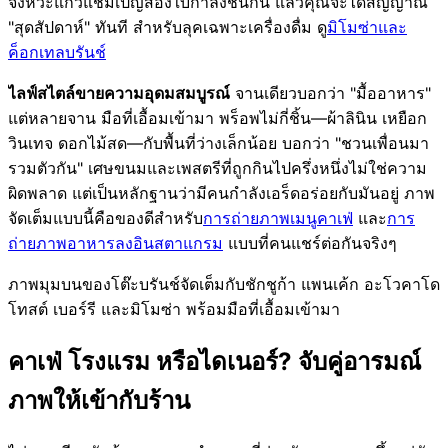
จังหวะแก้วแชมเปญสองใบกำลังชนกัน แล้วคุณจะได้สัญญาณ
"สุดสัปดาห์" ทันที สำหรับลุคเฉพาะเครื่องดื่ม ดู
มิโมซ่าและ
ค็อกเทลบรันช์
ไลฟ์สไตล์ขายความอุดมสมบูรณ์
จานเดียวบอกว่า "มื้ออาหาร"
แต่หลายจาน มือที่เอื้อมเข้ามา พร็อพไม่กี่ชิ้น—ผ้าลินิน เหยือก
วินเทจ ดอกไม้สด—กับพื้นที่ว่างเล็กน้อย บอกว่า "ชวนเพื่อนมา
รวมตัวกัน" เศษขนมและเพสตรีที่ถูกกินไปครึ่งหนึ่งไม่ใช่ความ
ผิดพลาด แต่เป็นหลักฐานว่ามีคนกำลังเอร็ดอร่อยกับมันอยู่ ภาพ
จัดเต็มแบบนี้คือของดีสำหรับ
การถ่ายภาพเมนูคาเฟ่
และ
การ
ถ่ายภาพอาหารลงอินสตาแกรม
แบบที่คนแชร์ต่อกันจริงๆ
ภาพมุมบนของโต๊ะบรันช์จัดเต็มกับชักชูก้า แพนเค้ก อะโวคาโด
โทสต์ เบอร์รี และมิโมซ่า พร้อมมือที่เอื้อมเข้ามา
คาเฟ่ โรงแรม หรือไดเนอร์? จับคู่อารมณ์
ภาพให้เข้ากับร้าน