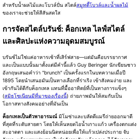
สำหรับน้ำผลไม้และโบวล์ปั่น สไตล์
สมูทตี้โบวล์และน้ำผลไม้
ของเราจะช่วยให้สีสันสดใส
การจัดสไตล์บรันช์: ค็อกเทล ไลฟ์สไตล์
และศิลปะแห่งความอุดมสมบูรณ์
บรันช์ไม่ใช่แค่อาหารเช้าที่เสิร์ฟสาย—แต่มันคือบรรยากาศ
และเป็นแบบนั้นมาตั้งแต่มีคำนี้แล้ว Guy Beringer นักเขียนชาว
อังกฤษเสนอคำว่า "brunch" เป็นครั้งแรกในบทความเมื่อปี
1895 โดยนำเสนอมันเป็นทางเลือกที่ร่าเริง เข้าสังคมง่าย และ
เข้ากันได้ดีกับค็อกเทล แทนที่มื้ออาทิตย์ที่เป็นทางการแข็งๆ
(
สมิธโซเนียนมีที่มาของเรื่องนี้
) ถ่ายภาพมันให้สมกับเป็น
โอกาสทางสังคมอย่างที่มันเป็น
ค็อกเทลเป็นตัวพาอารมณ์
มิโมซ่าและบลัดดีแมรีถ่ายออกมาดี
ที่สุดที่ระดับสายตา โดยให้เห็นหยดไอน้ำเกาะแก้ว เครื่องตกแต่ง
สะอาดตา และแสงย้อนนิดหน่อยเพื่อให้แก้วเปล่งประกาย จับ