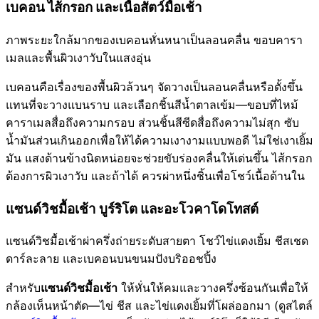
เบคอน ไส้กรอก และเนื้อสัตว์มื้อเช้า
ภาพระยะใกล้มากของเบคอนหั่นหนาเป็นลอนคลื่น ขอบคารา
เมลและพื้นผิวเงาวับในแสงอุ่น
เบคอนคือเรื่องของพื้นผิวล้วนๆ จัดวางเป็นลอนคลื่นหรือตั้งขึ้น
แทนที่จะวางแบนราบ และเลือกชิ้นสีน้ำตาลเข้ม—ขอบที่ไหม้
คาราเมลสื่อถึงความกรอบ ส่วนชิ้นสีซีดสื่อถึงความไม่สุก ซับ
น้ำมันส่วนเกินออกเพื่อให้ได้ความเงางามแบบพอดี ไม่ใช่เงาเยิ้ม
มัน แสงด้านข้างนิดหน่อยจะช่วยขับร่องคลื่นให้เด่นขึ้น ไส้กรอก
ต้องการผิวเงาวับ และถ้าได้ ควรผ่าหนึ่งชิ้นเพื่อโชว์เนื้อด้านใน
แซนด์วิชมื้อเช้า บูร์ริโต และอะโวคาโดโทสต์
แซนด์วิชมื้อเช้าผ่าครึ่งถ่ายระดับสายตา โชว์ไข่แดงเยิ้ม ชีสเชด
ดาร์ละลาย และเบคอนบนขนมปังบริออชปิ้ง
สำหรับ
แซนด์วิชมื้อเช้า
ให้หั่นให้คมและวางครึ่งซ้อนกันเพื่อให้
กล้องเห็นหน้าตัด—ไข่ ชีส และไข่แดงเยิ้มที่โผล่ออกมา (ดูสไตล์