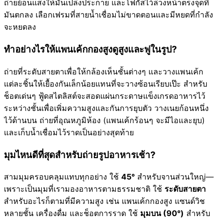
ถ่ายย้อนแสงให้มันเปล่งประกาย และโฟกัสไว้ล่วงหน้าตรงจุดที่
มันตกลง เลือกเฟรมที่สายน้ำเชื่อมไม่ขาดตอนและมีหยดที่กำลัง
จะหยดลง
ทำอย่างไรให้แพนเค้กกองสูงดูสูงและฟูในรูป?
ถ่ายที่ระดับสายตาเพื่อให้กล้องเห็นชั้นต่างๆ และวางแพนเค้ก
แต่ละชิ้นให้เยื้องกันเล็กน้อยแทนที่จะวางซ้อนเรียบเป๊ะ สำหรับ
ช็อตเด่นๆ ฟู้ดสไตลิสต์จะสอดแผ่นกระดาษแข็งเกรดอาหารไว้
ระหว่างชั้นเพื่อเพิ่มความสูงและกันการยุบตัว วางเนยก้อนหนึ่ง
ไว้ด้านบน ถ่ายที่อุณหภูมิห้อง (แพนเค้กร้อนๆ จะมีไอและยุบ)
และเก็บน้ำเชื่อมไว้ราดเป็นอย่างสุดท้าย
มุมไหนดีที่สุดสำหรับถ่ายรูปอาหารเช้า?
สามมุมครอบคลุมแทบทุกอย่าง ใช้
45°
สำหรับจานส่วนใหญ่—
เพราะเป็นมุมที่เรามองอาหารตามธรรมชาติ ใช้
ระดับสายตา
สำหรับอะไรก็ตามที่มีความสูง เช่น แพนเค้กกองสูง แซนด์วิช
หลายชั้น เครื่องดื่ม และช็อตการราด ใช้
มุมบน (90°)
สำหรับ