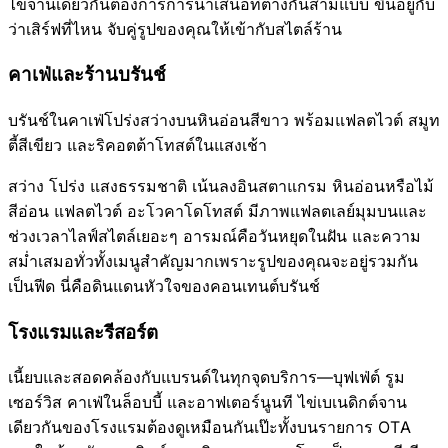
ไข่จานเดียวกันต้องการการนำเสนอที่ต่างกันสามแบบ ขึ้นอยู่กับ
ว่าเสิร์ฟที่ไหน จับคู่รูปของคุณให้เข้ากับสไตล์ร้าน
คาเฟ่และร้านบรันช์
บรันช์ในคาเฟ่โปร่งสว่างบนหินอ่อนสีขาว พร้อมแฟลตไวต์ สมูท
ตี้สีเขียว และริคอตต้าโทสต์ในแสงเช้า
สว่าง โปร่ง แสงธรรมชาติ เน้นลงอินสตาแกรม หินอ่อนหรือไม้
สีอ่อน แฟลตไวต์ อะโวคาโดโทสต์ มีภาพแฟลตเลย์มุมบนและ
ช่วงเวลาไลฟ์สไตล์เยอะๆ อารมณ์คือวันหยุดในฝัน และความ
สม่ำเสมอทั่วทั้งเมนูสำคัญมากเพราะรูปของคุณจะอยู่รวมกัน
เป็นฟีด นี่คือดินแดนหัวใจของคอนเทนต์บรันช์
โรงแรมและรีสอร์ต
เนี้ยบและสอดคล้องกับแบรนด์ในทุกจุดบริการ—บุฟเฟ่ต์ รูม
เซอร์วิส คาเฟ่ในล็อบบี้ และอาฟเตอร์นูนที ไข่เบเนดิกต์จาน
เดียวกันของโรงแรมต้องดูเหมือนกันเป๊ะทั้งบนรายการ OTA