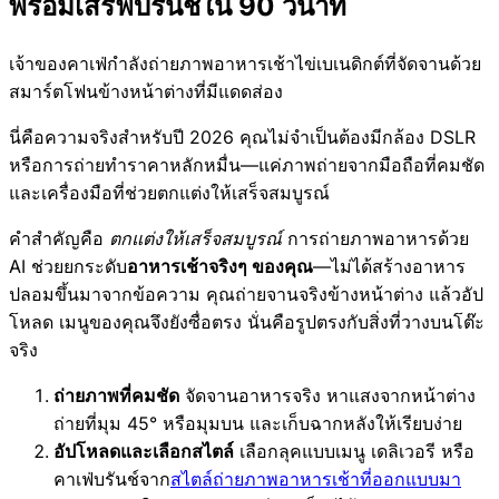
พร้อมเสิร์ฟบรันช์ใน 90 วินาที
เจ้าของคาเฟ่กำลังถ่ายภาพอาหารเช้าไข่เบเนดิกต์ที่จัดจานด้วย
สมาร์ตโฟนข้างหน้าต่างที่มีแดดส่อง
นี่คือความจริงสำหรับปี 2026 คุณไม่จำเป็นต้องมีกล้อง DSLR
หรือการถ่ายทำราคาหลักหมื่น—แค่ภาพถ่ายจากมือถือที่คมชัด
และเครื่องมือที่ช่วยตกแต่งให้เสร็จสมบูรณ์
คำสำคัญคือ
ตกแต่งให้เสร็จสมบูรณ์
การถ่ายภาพอาหารด้วย
AI ช่วยยกระดับ
อาหารเช้าจริงๆ ของคุณ
—ไม่ได้สร้างอาหาร
ปลอมขึ้นมาจากข้อความ คุณถ่ายจานจริงข้างหน้าต่าง แล้วอัป
โหลด เมนูของคุณจึงยังซื่อตรง นั่นคือรูปตรงกับสิ่งที่วางบนโต๊ะ
จริง
ถ่ายภาพที่คมชัด
จัดจานอาหารจริง หาแสงจากหน้าต่าง
ถ่ายที่มุม 45° หรือมุมบน และเก็บฉากหลังให้เรียบง่าย
อัปโหลดและเลือกสไตล์
เลือกลุคแบบเมนู เดลิเวอรี หรือ
คาเฟ่บรันช์จาก
สไตล์ถ่ายภาพอาหารเช้าที่ออกแบบมา