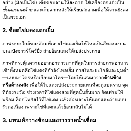
อย่าง (มักเป็นไข่) เช็ดขอบจานให้สะอาด ใส่เครื่องตกแต่งเป็น
ขั้นตอนสุดท้าย
และเก็บฉากหลังให้เรียบสะอาดเพื่อให้จานยังคง
เป็นพระเอก
2. ช็อตไข่แดงแตกเยิ้ม
ภาพระยะใกล้ของส้อมที่เจาะไข่แดงเยิ้มให้ไหลเป็นสีทองลงบน
ขนมปังซาวร์โดว์ปิ้ง ถ่ายย้อนแสงให้เปล่งประกาย
ภาพที่กระตุ้นความอยากอาหารมากที่สุดในการถ่ายภาพอาหาร
เช้าทั้งหมดคือไข่แดงที่กำลังไหลเยิ้ม ถ่ายในระยะใกล้และมุมต่ำ
—แบบมาโครหรือเกือบมาโคร—โดยให้แสงมาจาก
ด้านข้าง
หรือด้านหลัง
เพื่อให้ไข่แดงเปล่งประกายแทนที่จะดูแบนราบ จุด
ที่ต้องระวัง: ช่วงเวลาที่ไข่แดงสวยที่สุดนั้นสั้นมาก จัดเฟรมให้
พร้อม ล็อกโฟกัสไว้ที่ไข่แดง
แล้วค่อย
เจาะให้แตกและถ่ายแบบ
รัวต่อเนื่อง เพราะไข่ที่แตกแล้วย้อนกลับไม่ได้
3. แพนเค้กวางซ้อนและการราดน้ำเชื่อม