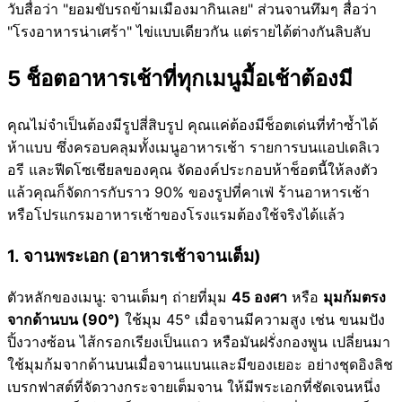
วับสื่อว่า "ยอมขับรถข้ามเมืองมากินเลย" ส่วนจานทึมๆ สื่อว่า
"โรงอาหารน่าเศร้า" ไข่แบบเดียวกัน แต่รายได้ต่างกันลิบลับ
5 ช็อตอาหารเช้าที่ทุกเมนูมื้อเช้าต้องมี
คุณไม่จำเป็นต้องมีรูปสี่สิบรูป คุณแค่ต้องมีช็อตเด่นที่ทำซ้ำได้
ห้าแบบ ซึ่งครอบคลุมทั้งเมนูอาหารเช้า รายการบนแอปเดลิเว
อรี และฟีดโซเชียลของคุณ จัดองค์ประกอบห้าช็อตนี้ให้ลงตัว
แล้วคุณก็จัดการกับราว 90% ของรูปที่คาเฟ่ ร้านอาหารเช้า
หรือโปรแกรมอาหารเช้าของโรงแรมต้องใช้จริงได้แล้ว
1. จานพระเอก (อาหารเช้าจานเต็ม)
ตัวหลักของเมนู: จานเต็มๆ ถ่ายที่มุม
45 องศา
หรือ
มุมก้มตรง
จากด้านบน (90°)
ใช้มุม 45° เมื่อจานมีความสูง เช่น ขนมปัง
ปิ้งวางซ้อน ไส้กรอกเรียงเป็นแถว หรือมันฝรั่งกองพูน เปลี่ยนมา
ใช้มุมก้มจากด้านบนเมื่อจานแบนและมีของเยอะ อย่างชุดอิงลิช
เบรกฟาสต์ที่จัดวางกระจายเต็มจาน ให้มีพระเอกที่ชัดเจนหนึ่ง