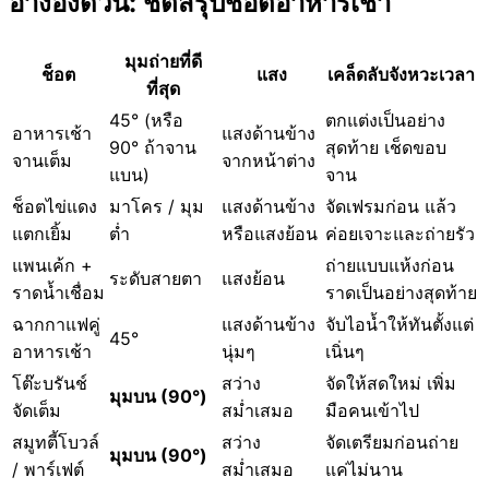
อ้างอิงด่วน: ชีตสรุปช็อตอาหารเช้า
มุมถ่ายที่ดี
ช็อต
แสง
เคล็ดลับจังหวะเวลา
ที่สุด
45° (หรือ
ตกแต่งเป็นอย่าง
อาหารเช้า
แสงด้านข้าง
90° ถ้าจาน
สุดท้าย เช็ดขอบ
จานเต็ม
จากหน้าต่าง
แบน)
จาน
ช็อตไข่แดง
มาโคร / มุม
แสงด้านข้าง
จัดเฟรมก่อน แล้ว
แตกเยิ้ม
ต่ำ
หรือแสงย้อน
ค่อยเจาะและถ่ายรัว
แพนเค้ก +
ถ่ายแบบแห้งก่อน
ระดับสายตา
แสงย้อน
ราดน้ำเชื่อม
ราดเป็นอย่างสุดท้าย
ฉากกาแฟคู่
แสงด้านข้าง
จับไอน้ำให้ทันตั้งแต่
45°
อาหารเช้า
นุ่มๆ
เนิ่นๆ
โต๊ะบรันช์
สว่าง
จัดให้สดใหม่ เพิ่ม
มุมบน (90°)
จัดเต็ม
สม่ำเสมอ
มือคนเข้าไป
สมูทตี้โบวล์
สว่าง
จัดเตรียมก่อนถ่าย
มุมบน (90°)
/ พาร์เฟต์
สม่ำเสมอ
แค่ไม่นาน