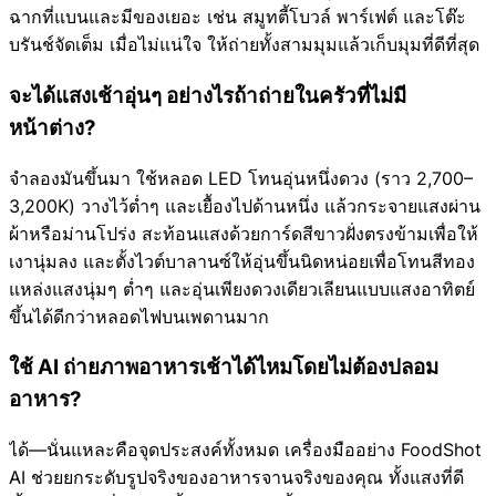
ฉากที่แบนและมีของเยอะ เช่น สมูทตี้โบวล์ พาร์เฟต์ และโต๊ะ
บรันช์จัดเต็ม เมื่อไม่แน่ใจ ให้ถ่ายทั้งสามมุมแล้วเก็บมุมที่ดีที่สุด
จะได้แสงเช้าอุ่นๆ อย่างไรถ้าถ่ายในครัวที่ไม่มี
หน้าต่าง?
จำลองมันขึ้นมา ใช้หลอด LED โทนอุ่นหนึ่งดวง (ราว 2,700–
3,200K) วางไว้ต่ำๆ และเยื้องไปด้านหนึ่ง แล้วกระจายแสงผ่าน
ผ้าหรือม่านโปร่ง สะท้อนแสงด้วยการ์ดสีขาวฝั่งตรงข้ามเพื่อให้
เงานุ่มลง และตั้งไวต์บาลานซ์ให้อุ่นขึ้นนิดหน่อยเพื่อโทนสีทอง
แหล่งแสงนุ่มๆ ต่ำๆ และอุ่นเพียงดวงเดียวเลียนแบบแสงอาทิตย์
ขึ้นได้ดีกว่าหลอดไฟบนเพดานมาก
ใช้ AI ถ่ายภาพอาหารเช้าได้ไหมโดยไม่ต้องปลอม
อาหาร?
ได้—นั่นแหละคือจุดประสงค์ทั้งหมด เครื่องมืออย่าง FoodShot
AI ช่วยยกระดับรูปจริงของอาหารจานจริงของคุณ ทั้งแสงที่ดี