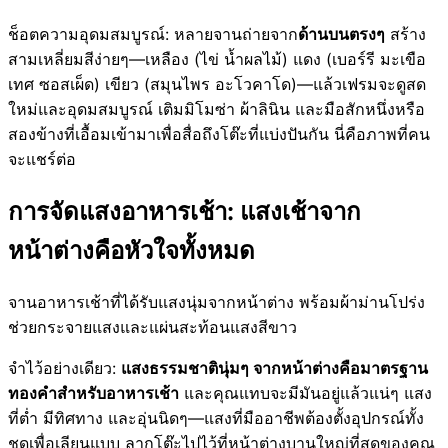
ช็อตความอุดมสมบูรณ์: หลายจานถ่ายจาก
ด้านบนตรงๆ
สร้าง
สามเหลี่ยมสีง่ายๆ—เหลือง (ไข่ น้ำผลไม้) แดง (เบอร์รี มะเขือ
เทศ ซอสเผ็ด) เขียว (สมุนไพร อะโวคาโด)—แล้วเฟรมจะดูสด
ใหม่และอุดมสมบูรณ์ เติมมิโมซ่า ผ้าลินิน และมือสักหนึ่งหรือ
สองข้างที่เอื้อมเข้ามาเพื่อสื่อถึงโต๊ะที่แบ่งปันกัน นี่คือภาพที่คน
จะแชร์ต่อ
การจัดแสงอาหารเช้า: แสงเช้าจาก
หน้าต่างคือหัวใจทั้งหมด
จานอาหารเช้าที่ได้รับแสงนุ่มจากหน้าต่าง พร้อมผ้าม่านโปร่ง
ช่วยกระจายแสงและแผ่นสะท้อนแสงสีขาว
จำไว้อย่างเดียว:
แสงธรรมชาตินุ่มๆ จากหน้าต่างคือมาตรฐาน
ทองคำสำหรับอาหารเช้า
และคุณแทบจะมีมันอยู่แล้วแน่ๆ แสง
ที่ต่ำ มีทิศทาง และอุ่นนิดๆ—แสงที่มืออาชีพต้องตั้งอุปกรณ์ทั้ง
ชุดเพื่อเลียนแบบ ลากโต๊ะไปไว้ที่หน้าต่างบานใหญ่ที่สุดของคุณ