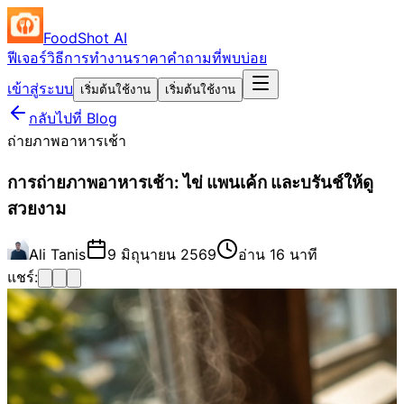
FoodShot AI
ฟีเจอร์
วิธีการทำงาน
ราคา
คำถามที่พบบ่อย
เข้าสู่ระบบ
เริ่มต้นใช้งาน
เริ่มต้นใช้งาน
กลับไปที่ Blog
ถ่ายภาพอาหารเช้า
การถ่ายภาพอาหารเช้า: ไข่ แพนเค้ก และบรันช์ให้ดู
สวยงาม
Ali Tanis
9 มิถุนายน 2569
อ่าน 16 นาที
แชร์: