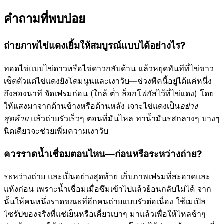
คำถามที่พบบ่อย
ถ่ายภาพไข่แดงเยิ้มให้สมบูรณ์แบบได้อย่างไร?
ทอดไข่แบบไข่ดาวหรือไข่ดาวกลับด้าน แล้วหยุดทันทีที่ไข่ขาว
เซ็ตตัวแต่ไข่แดงยังโดมนูนและเงาวับ—ช่วงพีคนี้อยู่ได้แค่หนึ่ง
ถึงสองนาที จัดเฟรมก่อน (ใกล้ ต่ำ ล็อกโฟกัสไว้ที่ไข่แดง) โดย
ให้แสงมาจากด้านข้างหรือด้านหลัง เจาะไข่แดงเป็น
อย่าง
สุดท้าย
แล้วถ่ายรัวเร็วๆ ตอนที่มันไหล ทาน้ำมันรสกลางๆ บางๆ
นิดเดียวจะช่วยเพิ่มความเงาวับ
ควรราดน้ำเชื่อมตอนไหน—ก่อนหรือระหว่างถ่าย?
ระหว่างถ่าย และเป็นอย่างสุดท้าย เก็บภาพเฟรมที่สะอาดและ
แห้งก่อน เพราะน้ำเชื่อมเมื่อซึมเข้าไปแล้วย้อนกลับไม่ได้ จาก
นั้นให้คนหนึ่งราดขณะที่อีกคนถ่ายแบบรัวต่อเนื่อง ใช้เมเปิล
ไซรัปของจริงที่แช่เย็นหรือเคี่ยวเบาๆ มาแล้วเพื่อให้ไหลช้าๆ