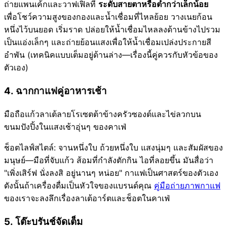
ถ่ายแพนเค้กและวาฟเฟิลที่
ระดับสายตาหรือต่ำกว่าเล็กน้อย
เพื่อโชว์ความสูงของกองและน้ำเชื่อมที่ไหลย้อย วางเนยก้อน
หนึ่งไว้บนยอด เริ่มราด ปล่อยให้น้ำเชื่อมไหลลงด้านข้างไปรวม
เป็นแอ่งเล็กๆ และถ่ายย้อนแสงเพื่อให้น้ำเชื่อมเปล่งประกายสี
อำพัน (เทคนิคแบบเต็มอยู่ด้านล่าง—เรื่องนี้คู่ควรกับหัวข้อของ
ตัวเอง)
4. ฉากกาแฟคู่อาหารเช้า
มือถือแก้วลาเต้ลายโรเซตต้าข้างครัวซองต์และไข่ลวกบน
ขนมปังปิ้งในแสงเช้าอุ่นๆ ของคาเฟ่
ช็อตไลฟ์สไตล์: จานหนึ่งใบ ถ้วยหนึ่งใบ แสงนุ่มๆ และสัมผัสของ
มนุษย์—มือที่จับแก้ว ส้อมที่กำลังตักกิน ไอที่ลอยขึ้น มันสื่อว่า
"เพิ่งเสิร์ฟ นั่งลงสิ อยู่นานๆ หน่อย" กาแฟเป็นศาสตร์ของตัวเอง
ดังนั้นถ้าเครื่องดื่มเป็นหัวใจของแบรนด์คุณ
คู่มือถ่ายภาพกาแฟ
ของเราจะลงลึกเรื่องลาเต้อาร์ตและช็อตในคาเฟ่
5. โต๊ะบรันช์จัดเต็ม