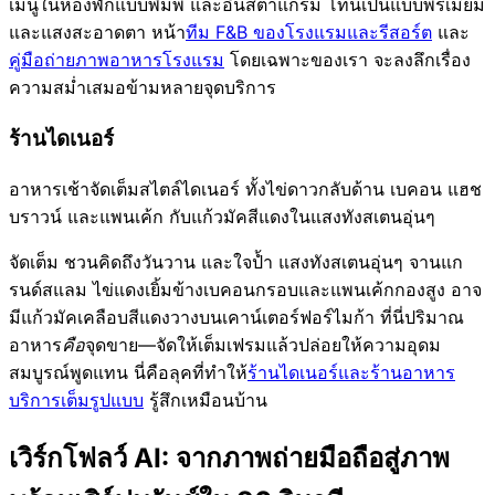
เมนูในห้องพักแบบพิมพ์ และอินสตาแกรม โทนเป็นแบบพรีเมียม
และแสงสะอาดตา หน้า
ทีม F&B ของโรงแรมและรีสอร์ต
และ
คู่มือถ่ายภาพอาหารโรงแรม
โดยเฉพาะของเรา จะลงลึกเรื่อง
ความสม่ำเสมอข้ามหลายจุดบริการ
ร้านไดเนอร์
อาหารเช้าจัดเต็มสไตล์ไดเนอร์ ทั้งไข่ดาวกลับด้าน เบคอน แฮช
บราวน์ และแพนเค้ก กับแก้วมัคสีแดงในแสงทังสเตนอุ่นๆ
จัดเต็ม ชวนคิดถึงวันวาน และใจป้ำ แสงทังสเตนอุ่นๆ จานแก
รนด์สแลม ไข่แดงเยิ้มข้างเบคอนกรอบและแพนเค้กกองสูง อาจ
มีแก้วมัคเคลือบสีแดงวางบนเคาน์เตอร์ฟอร์ไมก้า ที่นี่ปริมาณ
อาหาร
คือ
จุดขาย—จัดให้เต็มเฟรมแล้วปล่อยให้ความอุดม
สมบูรณ์พูดแทน นี่คือลุคที่ทำให้
ร้านไดเนอร์และร้านอาหาร
บริการเต็มรูปแบบ
รู้สึกเหมือนบ้าน
เวิร์กโฟลว์ AI: จากภาพถ่ายมือถือสู่ภาพ