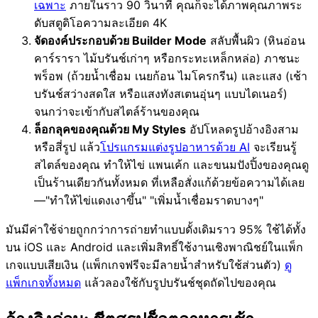
เฉพาะ
ภายในราว 90 วินาที คุณก็จะได้ภาพคุณภาพระ
ดับสตูดิโอความละเอียด 4K
จัดองค์ประกอบด้วย Builder Mode
สลับพื้นผิว (หินอ่อน
คาร์รารา ไม้บรันช์เก่าๆ หรือกระทะเหล็กหล่อ) ภาชนะ
พร็อพ (ถ้วยน้ำเชื่อม เนยก้อน ไมโครกรีน) และแสง (เช้า
บรันช์สว่างสดใส หรือแสงทังสเตนอุ่นๆ แบบไดเนอร์)
จนกว่าจะเข้ากับสไตล์ร้านของคุณ
ล็อกลุคของคุณด้วย My Styles
อัปโหลดรูปอ้างอิงสาม
หรือสี่รูป แล้ว
โปรแกรมแต่งรูปอาหารด้วย AI
จะเรียนรู้
สไตล์ของคุณ ทำให้ไข่ แพนเค้ก และขนมปังปิ้งของคุณดู
เป็นร้านเดียวกันทั้งหมด ที่เหลือสั่งแก้ด้วยข้อความได้เลย
—"ทำให้ไข่แดงเงาขึ้น" "เพิ่มน้ำเชื่อมราดบางๆ"
มันมีค่าใช้จ่ายถูกกว่าการถ่ายทำแบบดั้งเดิมราว 95% ใช้ได้ทั้ง
บน iOS และ Android และเพิ่มสิทธิ์ใช้งานเชิงพาณิชย์ในแพ็ก
เกจแบบเสียเงิน (แพ็กเกจฟรีจะมีลายน้ำสำหรับใช้ส่วนตัว)
ดู
แพ็กเกจทั้งหมด
แล้วลองใช้กับรูปบรันช์ชุดถัดไปของคุณ