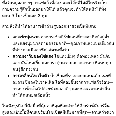
ทั้งวันหยุดสบายๆ กาแฟแก้วที่สอง และโต๊ะที่ไม่มีใครรีบเก็บ
ถ่ายความรู้สึกนั้นออกมาให้ได้ แล้วคุณจะทำให้คนหิวได้ทั้ง
ตอน 9 โมงเช้าและ 3 ทุ่ม
สามสิ่งที่ทำให้อาหารเช้าถ่ายรูปออกมาสวยเป็นพิเศษ:
แสงเช้านุ่มนวล
อาหารเช้าเสิร์ฟตอนที่ดวงอาทิตย์อยู่ต่ำ
และแสงนุ่มนวลตามธรรมชาติ—คุณภาพแสงแบบเดียวกับ
ที่ช่างภาพมืออาชีพไล่ตามทั้งวัน
ความเงาวับของไข่แดง
ไข่แดงเยิ้มๆ คือทองเหลว มันจับ
แสง มันไหลเยิ้ม และกระตุ้นความอยากอาหารที่แทบทุก
คนรู้สึกตรงกัน
การเคลื่อนไหวในตัว
น้ำเชื่อมที่ราดลงบนแพนเค้ก เนยที่
ละลายซึมลงในวาฟเฟิล ไอที่ลอยขึ้นจากกาแฟแก้วร้อน—
อาหารเช้าเต็มไปด้วยช่วงเวลาดีๆ และช่วงเวลาเหล่านั้น
ทำให้คนหยุดเลื่อนนิ้ว
ในเชิงธุรกิจ นี่คือมื้อที่คุ้มค่าที่สุดที่จะถ่ายให้ดี บรันช์มีมาร์จิ้น
สูงและเป็นมื้อที่คนแชร์บนโซเชียลมีเดียมากที่สุด—จานสว่างเงา