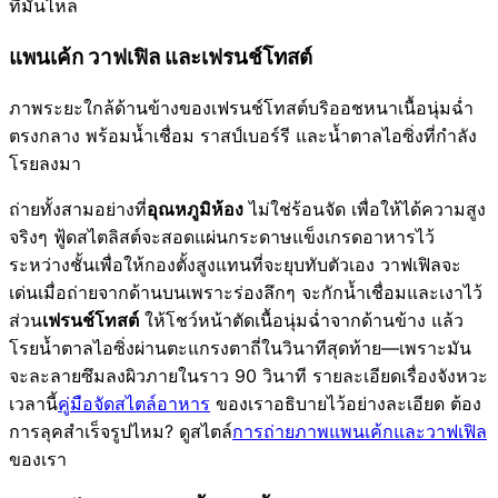
ที่มันไหล
แพนเค้ก วาฟเฟิล และเฟรนช์โทสต์
ภาพระยะใกล้ด้านข้างของเฟรนช์โทสต์บริออชหนาเนื้อนุ่มฉ่ำ
ตรงกลาง พร้อมน้ำเชื่อม ราสป์เบอร์รี และน้ำตาลไอซิ่งที่กำลัง
โรยลงมา
ถ่ายทั้งสามอย่างที่
อุณหภูมิห้อง
ไม่ใช่ร้อนจัด เพื่อให้ได้ความสูง
จริงๆ ฟู้ดสไตลิสต์จะสอดแผ่นกระดาษแข็งเกรดอาหารไว้
ระหว่างชั้นเพื่อให้กองตั้งสูงแทนที่จะยุบทับตัวเอง วาฟเฟิลจะ
เด่นเมื่อถ่ายจากด้านบนเพราะร่องลึกๆ จะกักน้ำเชื่อมและเงาไว้
ส่วน
เฟรนช์โทสต์
ให้โชว์หน้าตัดเนื้อนุ่มฉ่ำจากด้านข้าง แล้ว
โรยน้ำตาลไอซิ่งผ่านตะแกรงตาถี่ในวินาทีสุดท้าย—เพราะมัน
จะละลายซึมลงผิวภายในราว 90 วินาที รายละเอียดเรื่องจังหวะ
เวลานี้
คู่มือจัดสไตล์อาหาร
ของเราอธิบายไว้อย่างละเอียด ต้อง
การลุคสำเร็จรูปไหม? ดูสไตล์
การถ่ายภาพแพนเค้กและวาฟเฟิล
ของเรา