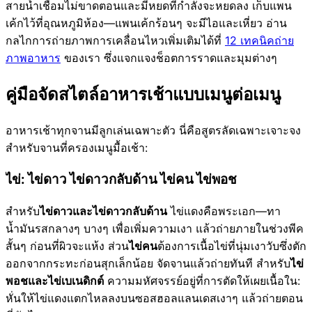
สายน้ำเชื่อมไม่ขาดตอนและมีหยดที่กำลังจะหยดลง เก็บแพน
เค้กไว้ที่อุณหภูมิห้อง—แพนเค้กร้อนๆ จะมีไอและเหี่ยว อ่าน
กลไกการถ่ายภาพการเคลื่อนไหวเพิ่มเติมได้ที่
12 เทคนิคถ่าย
ภาพอาหาร
ของเรา ซึ่งแจกแจงช็อตการราดและมุมต่างๆ
คู่มือจัดสไตล์อาหารเช้าแบบเมนูต่อเมนู
อาหารเช้าทุกจานมีลูกเล่นเฉพาะตัว นี่คือสูตรลัดเฉพาะเจาะจง
สำหรับจานที่ครองเมนูมื้อเช้า:
ไข่: ไข่ดาว ไข่ดาวกลับด้าน ไข่คน ไข่พอช
สำหรับ
ไข่ดาวและไข่ดาวกลับด้าน
ไข่แดงคือพระเอก—ทา
น้ำมันรสกลางๆ บางๆ เพื่อเพิ่มความเงา แล้วถ่ายภายในช่วงพีค
สั้นๆ ก่อนที่ผิวจะแห้ง ส่วน
ไข่คน
ต้องการเนื้อไข่ที่นุ่มเงาวับซึ่งตัก
ออกจากกระทะก่อนสุกเล็กน้อย จัดจานแล้วถ่ายทันที สำหรับ
ไข่
พอชและไข่เบเนดิกต์
ความมหัศจรรย์อยู่ที่การตัดให้เผยเนื้อใน:
หั่นให้ไข่แดงแตกไหลลงบนซอสฮอลแลนเดสเงาๆ แล้วถ่ายตอน