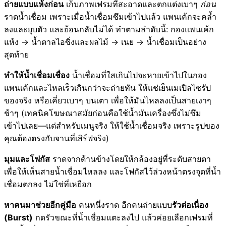
ถ่ายแบบแห้งก่อน
เก็บภาพเฟรมที่สะอาดและตกแต่งเบาๆ
ก่อน
ราดน้ำเชื่อม เพราะเมื่อน้ำเชื่อมซึมเข้าไปแล้ว แพนเค้กจะคล้ำ
ลงและยุบตัว และย้อนกลับไม่ได้ ทำตามลำดับนี้: กองแพนเค้ก
แห้ง → น้ำตาลไอซิ่งและผลไม้ → เนย → น้ำเชื่อมเป็นอย่าง
สุดท้าย
ทำให้น้ำเชื่อมเชื่อง
น้ำเชื่อมที่ใสเกินไปจะหายเข้าไปในกอง
แพนเค้กและไหลเร็วเกินกว่าจะถ่ายทัน ให้แช่เย็นเมเปิลไซรัป
ของจริง หรือเคี่ยวเบาๆ บนเตา เพื่อให้มันไหลลงเป็นสายเงาๆ
ช้าๆ (เทคนิคโฆษณาสมัยก่อนคือใช้น้ำมันเครื่องซึ่งไม่ซึม
เข้าไปเลย—แต่สำหรับเมนูจริง ให้ใช้น้ำเชื่อมจริง เพราะรูปของ
คุณต้องตรงกับจานที่เสิร์ฟจริง)
มุมและโฟกัส
ราดจากด้านข้างโดยให้กล้องอยู่ที่ระดับสายตา
เพื่อให้เห็นสายน้ำเชื่อมไหลลง และโฟกัสไว้ล่วงหน้าตรงจุดที่น้ำ
เชื่อมตกลง ไม่ใช่ที่เหยือก
หาคนมาช่วยอีกคู่มือ
คนหนึ่งราด อีกคนถ่ายแบบ
รัวต่อเนื่อง
(Burst)
กดรัวขณะที่น้ำเชื่อมแตะลงไป แล้วค่อยเลือกเฟรมที่