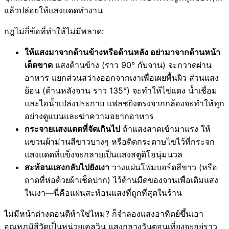
แล้วปล่อยให้แสงแดดทำงาน
กฎไม่กี่ข้อที่ทำให้ไม่มีพลาด:
ให้แสงมาจากด้านข้างหรือด้านหลัง อย่ามาจากด้านหน้า
เด็ดขาด
แสงด้านข้าง (ราว 90° กับจาน) จะกวาดผ่าน
อาหาร แยกส่วนสว่างออกจากเงาเพื่อเผยพื้นผิว ส่วนแสง
ย้อน (ด้านหลังจาน ราว 135°) จะทำให้ไข่แดง น้ำเชื่อม
และไอน้ำเปล่งประกาย แฟลชยิงตรงจากกล้องจะทำให้ทุก
อย่างดูแบนและฆ่าความอยากอาหาร
กระจายแสงแดดที่จัดเกินไป
ถ้าแสงสาดเข้ามาแรง ให้
แขวนผ้าม่านสีขาวบางๆ หรือติดกระดาษไขไว้ที่กระจก
แสงแดดที่แข็งจะกลายเป็นแสงสตูดิโอนุ่มนวล
สะท้อนแสงกลับไปยังเงา
วางแผ่นโฟมบอร์ดสีขาว (หรือ
ถาดที่ห่อด้วยผ้าเช็ดปาก) ไว้ด้านมืดของจานเพื่อเติมแสง
ในเงา—นี่คือแผ่นสะท้อนแสงที่ถูกที่สุดในร้าน
ไม่มีหน้าต่างตอนตีห้าใช่ไหม? ก็จำลองแสงอาทิตย์ขึ้นเอา
อุณหภูมิสีวัดเป็นหน่วยเคลวิน แสงกลางวันตอนเที่ยงจะอยู่ราว