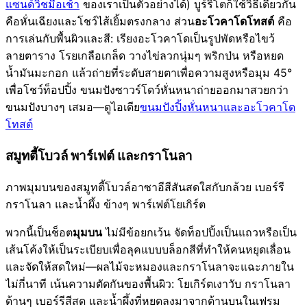
แซนด์วิชมื้อเช้า
ของเราเป็นตัวอย่างได้) บูร์ริโตก็ใช้วิธีเดียวกัน
คือหั่นเฉียงและโชว์ไส้เยิ้มตรงกลาง ส่วน
อะโวคาโดโทสต์
คือ
การเล่นกับพื้นผิวและสี: เรียงอะโวคาโดเป็นรูปพัดหรือไขว้
ลายตาราง โรยเกลือเกล็ด วางไข่ลวกนุ่มๆ พริกป่น หรือหยด
น้ำมันมะกอก แล้วถ่ายที่ระดับสายตาเพื่อความสูงหรือมุม 45°
เพื่อโชว์ท็อปปิ้ง ขนมปังซาวร์โดว์หั่นหนาถ่ายออกมาสวยกว่า
ขนมปังบางๆ เสมอ—ดูไอเดีย
ขนมปังปิ้งหั่นหนาและอะโวคาโด
โทสต์
สมูทตี้โบวล์ พาร์เฟต์ และกราโนลา
ภาพมุมบนของสมูทตี้โบวล์อาซาอีสีสันสดใสกับกล้วย เบอร์รี
กราโนลา และน้ำผึ้ง ข้างๆ พาร์เฟต์โยเกิร์ต
พวกนี้เป็นช็อต
มุมบน
ไม่มีข้อยกเว้น จัดท็อปปิ้งเป็นแถวหรือเป็น
เส้นโค้งให้เป็นระเบียบเพื่อลุคแบบบล็อกสีที่ทำให้คนหยุดเลื่อน
และจัดให้สดใหม่—ผลไม้จะหมองและกราโนลาจะแฉะภายใน
ไม่กี่นาที เน้นความตัดกันของพื้นผิว: โยเกิร์ตเงาวับ กราโนลา
ด้านๆ เบอร์รีสีสด และน้ำผึ้งที่หยดลงมาจากด้านบนในเฟรม