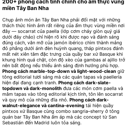
200+ phong cách tinh chỉnh cho ẩm thực vùng
miền Tây Ban Nha
Chụp ảnh món ăn Tây Ban Nha phải đối mặt với những
thách thức hình ảnh rất riêng của ẩm thực vùng miền nơi
đây — socarrat của paella (lớp cơm cháy giòn quý giá
dưới đáy chảo) chỉ hiện rõ khi được nạo và đánh sáng
đúng cách, vân mỡ của jamón ibérico chìm thành mảng
đỏ phẳng dưới ánh đèn huỳnh quang, tháp pintxos đánh
mất nét xiên tăm đặc trưng của quầy bar xứ Basque khi
khung hình quá chật, còn độ xèo của gambas al ajillo trở
nên bất động nếu thiếu ánh sáng định hướng phù hợp.
Phong cách marble-top-down và light-wood-clean
giữ
tông editorial tươi sáng mà các quán tapas và paellería
hiện đại đang cạnh tranh.
Phong cách dark-slate-
topdown và dark-monolith
đưa các món cơm paella và
mâm tapas vào tông editorial kịch tính, tôn lên socarrat
và quy mô của những đĩa nhỏ.
Phong cách dark-
walnut-elegance và cantina-evening
tái hiện quầy
pintxos xứ Basque cùng combo sangria–sherry ở tông
quán bar Tây Ban Nha ấm áp mà các concept từ San
Sebastián đến Madrid luôn tỏa sáng.