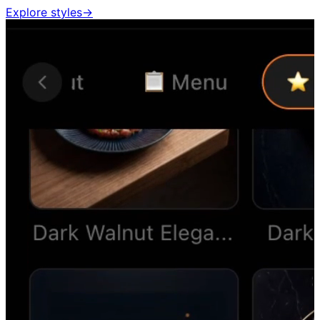
Explore styles
→