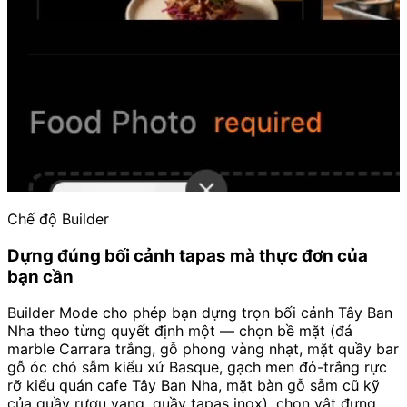
Chế độ Builder
Dựng đúng bối cảnh tapas mà thực đơn của
bạn cần
Builder Mode cho phép bạn dựng trọn bối cảnh Tây Ban
Nha theo từng quyết định một — chọn bề mặt (đá
marble Carrara trắng, gỗ phong vàng nhạt, mặt quầy bar
gỗ óc chó sẫm kiểu xứ Basque, gạch men đỏ-trắng rực
rỡ kiểu quán cafe Tây Ban Nha, mặt bàn gỗ sẫm cũ kỹ
của quầy rượu vang, quầy tapas inox), chọn vật đựng