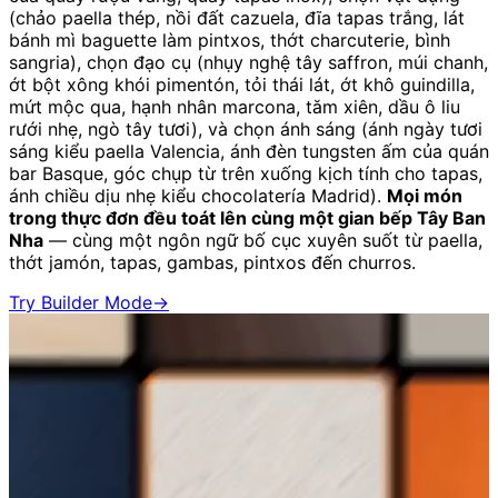
(chảo paella thép, nồi đất cazuela, đĩa tapas trắng, lát
bánh mì baguette làm pintxos, thớt charcuterie, bình
sangria), chọn đạo cụ (nhụy nghệ tây saffron, múi chanh,
ớt bột xông khói pimentón, tỏi thái lát, ớt khô guindilla,
mứt mộc qua, hạnh nhân marcona, tăm xiên, dầu ô liu
rưới nhẹ, ngò tây tươi), và chọn ánh sáng (ánh ngày tươi
sáng kiểu paella Valencia, ánh đèn tungsten ấm của quán
bar Basque, góc chụp từ trên xuống kịch tính cho tapas,
ánh chiều dịu nhẹ kiểu chocolatería Madrid).
Mọi món
trong thực đơn đều toát lên cùng một gian bếp Tây Ban
Nha
— cùng một ngôn ngữ bố cục xuyên suốt từ paella,
thớt jamón, tapas, gambas, pintxos đến churros.
Try Builder Mode
→