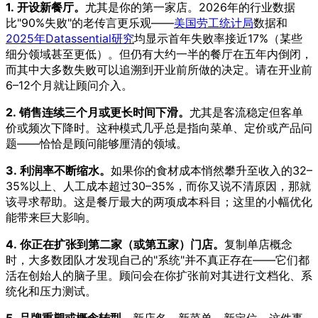
1. 开设新餐厅。
尤其是你的第一家店。2026年的行业数据
比"90%失败"的老传言更乐观——
美国劳工统计局
数据和
2025年Datassential研究
均显示首年失败率接近17%（某些
细分领域甚至更低）。但仍有大约一半的餐厅在五年内倒闭，
而其中大多数失败可以追溯到开业前所做的决定。请在开业前
6–12个月就让顾问介入。
2. 销售连续三个月或更长时间下滑。
尤其是客流稳定但客单
价或频次下降时。这种模式几乎总是指向菜单、定价或产品问
题——恰恰是顾问能够厘清的领域。
3. 利润率不断缩水。
如果你的食材成本悄然攀升至收入的32–
35%以上、人工成本超过30–35%，而你又说不清原因，那就
该寻求帮助。这是餐厅最大的两项成本科目；这里的小幅优化
能带来巨大影响。
4. 你正在扩张到第二家（或第五家）门店。
复制单店概念
时，大多数团队才发现自己的"系统"并不真正存在——它们都
活在创始人的脑子里。顾问会在你扩张前对其进行文档化、系
统化和压力测试。
5. 品牌重塑或概念转型。
新店名、新菜单、新定位。这件事