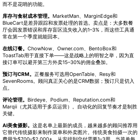
而不是花哨的功能。
库存与食材成本管理。
MarketMan、MarginEdge和
BlueCart是差异跟踪和发票处理的首选。卖点是：大多数餐
厅会因发票错误和库存盲区流失收入的1–3%，而这些工具通
常在第一个季度就能回本。
在线订餐。
ChowNow、Owner.com、BentoBox和
ToastTab用于直接下单——这是战略上的明智之举，因为直
接订单可以避开第三方外卖15–30%的佣金叠加。
预订与CRM。
正餐服务可选用OpenTable、Resy和
SevenRooms。顾问真正关心的是CRM数据；预订只是切入
点。
评论管理。
Birdeye、Podium、Reputation.com和
Marqii（尤其适用于多店运营）。自动化的回复节奏才是制胜
关键。
AI美食摄影。
这是名单上最新的成员，越来越多的顾问推荐用
它替代传统摄影来制作菜单和外卖图片。传统美食拍摄一次的
费用为$700–$2,000+，从安排到交付需要1–3周，当菜单每