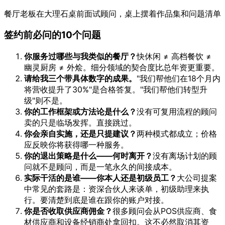
餐厅老板在大理石桌前面试顾问，桌上摆着作品集和问题清单
签约前必问的10个问题
你服务过哪些与我类似的餐厅？
快休闲 ≠ 高档餐饮 ≠
幽灵厨房 ≠ 外烩。细分领域的契合度比总年资更重要。
请给我三个带具体数字的成果。
"我们帮他们在18个月内
将营收提升了30%"是合格答复。"我们帮他们转型升
级"则不是。
你的工作框架或方法论是什么？
没有可复用流程的顾问
卖的只是临场发挥。直接跳过。
你会亲自实施，还是只提建议？
两种模式都成立；价格
应反映你将获得哪一种服务。
你的退出策略是什么——何时离开？
没有离场计划的顾
问就不是顾问，而是一笔永久的间接成本。
实际干活的是谁——你本人还是初级员工？
大公司提案
中常见的套路是：资深合伙人来谈单，初级助理来执
行。要清楚到底是谁在跟你的账户对接。
你是否收取供应商佣金？
很多顾问会从POS供应商、食
材供应商和设备经销商处拿回扣。这不必然取消其资