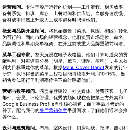
运营顾问。
专注于餐厅运行的机制——工作流程、厨房效率、
备餐系统、排班、库存、出餐时间和供应链。当服务速度慢、
食材成本悄然上升或人工成本超标时聘请他们。
概念与品牌开发顾问。
将原始愿景（菜系、氛围、街区）转化
为可行的、面向市场的经营概念。他们负责市场定位、命名、
品牌调性和早期菜单框架。在开业前或重大品牌重塑前聘请。
菜单工程专家。
整天沉浸在电子表格里。他们计算每道菜的贡
献毛利、对每道菜分类（明星、犁马、谜题、瘦狗），并以盈
利为目标重建你的菜单。根据
Menu Cover Depot
发布的行业
研究，执行得当的菜单工程项目能持续提升利润10–15%。当
销售看似还行但利润率停滞不前时聘请他们。
营销与数字顾问。
涵盖品牌建设、社交媒体、付费获客、电子
邮件、会员、评论管理。优秀的顾问现在会把第三方外卖和
Google Business Profile当作核心渠道，而非事后才考虑的
补丁。配合我们的
餐厅营销创意
手册阅读，了解他们通常会推
荐什么。
设计与建筑顾问。
布局、室内设计、厨房动线、招牌、照明和