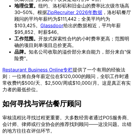
地理位置。
纽约、洛杉矶和旧金山的费率比次级市场高
30–50%。根据
ZipRecruiter 2026年数据
，洛杉矶餐厅
顾问的平均年薪约为$111,442；全美平均约为
$103,425。
Glassdoor
给出的数据相近，平均年薪
$95,852、时薪$46。
工作范围。
开放式探索性合约的小时费率更高；范围明
确的项目则单项目总价更高。
品牌。
知名公司收取的溢价部分来自能力，部分来自"保
险费"。
Restaurant Business Online专栏
提供了一个有用的经验法
则：一位将自身年薪定位在$120,000的顾问，全职工作时通
常收费约$500/天、$2,500/周或$10,000/月。这是真正有实
力者的最低价位。
如何寻找与评估餐厅顾问
审核流程比寻找过程更重要。大多数经营者通过POS服务商、
会计师、律师或行业协会的推荐找到顾问——这没问题。出错
的地方往往在评估环节。