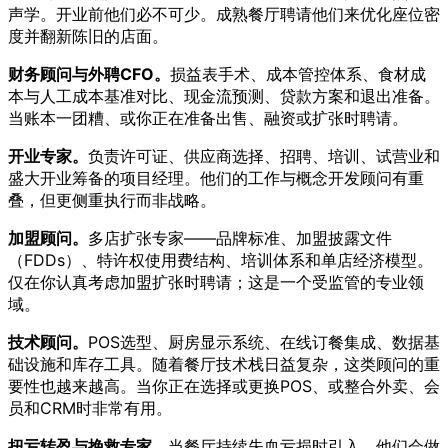
声学。开业前他们必不可少。成熟餐厅聘请他们来优化座位密
度并翻新陈旧的店面。
财务顾问与外聘CFO。
损益表手术、成本管控体系、食材成
本与人工成本基准对比、现金流预测、贷款方案和退出准备。
当账本一团糟、或你正在准备出售、融资或扩张时聘请。
开业专家。
负责许可证、供应商选择、招聘、培训、试营业和
盛大开业筹备的项目经理。他们的工作与概念开发顾问有重
叠，但更侧重执行而非战略。
加盟顾问。
多店扩张专家——品牌标准、加盟披露文件
（FDDs）、特许权使用费结构、培训体系和单店经济模型。
仅在你认真考虑加盟扩张时聘请；这是一个受监管的专业领
域。
技术顾问。
POS选型、厨房显示系统、在线订餐集成、数据基
础设施和库存工具。随着餐厅技术栈日益复杂，这类顾问的重
要性也越来越高。当你正在选择或更换POS、或整合外卖、会
员和CRM时非常有用。
扭亏转盈与挽救专家。
当餐厅持续失血亏损时引入。他们会做