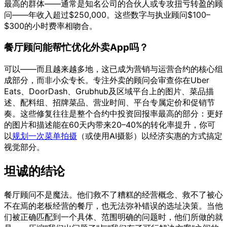
最高的群体——通常是知名公司的合伙人或专攻扭亏转盈的顾
问——年收入超过$250,000。这些数字与执业顾问$100–
$300的小时费率相吻合。
餐厅顾问能帮忙优化外卖App吗？
可以——而且越来越多地，这已成为营销与运营合约的核心组
成部分，而非小众专长。专注外卖的顾问会审查你在Uber
Eats、DoorDash、Grubhub及区域平台上的图片、菜品描
述、配料组、招牌菜品、营业时间、平台专属定价和促销节
奏。这些修复往往是整个合约中投资回报率最高的部分：更好
的图片和描述能在60天内带来20–40%的转化率提升，你可
以
规划一次菜单拍摄
（或使用AI摄影）以经济实惠的方式搞定
视觉部分。
坦诚的结论
餐厅顾问不是魔法。他们救不了糟糕的经营概念、救不了被心
不在焉的老板经营的餐厅，也无法弥补错误的选址决策。当他
们被正确匹配到一个具体、范围明确的问题时，他们所做的就