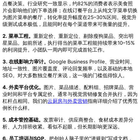
点餐决策。行业研究一致显示，约82%的消费者表示美食照
片会影响他们的下单选择；在线订餐平台上从纯文字菜单切换
为图片菜单的餐厅，转化率提升幅度在25–30%区间。视觉升
级测试成本极低，且能同时在每个渠道带来可衡量的提升。
2. 菜单工程。
重新定价、重新定位、剔除瘦狗菜品、突出明
星菜品。如前所述，执行得当的菜单工程能持续带来10–15%
的利润提升。小团队一周内即可完成首轮工作。
3. 在线影响力审计。
Google Business Profile、营业时间、
地址一致性、图片覆盖度、评论回复频率，以及基础的本地
SEO。对大多数独立餐厅来说，这一项的门槛低得惊人。
4. 外卖平台优化。
图片、菜品描述、配料组、招牌菜品、营
业时间和平台专属定价。通常与视觉营销修复合并执行，因为
杠杆点相同。我们的
云厨房与外卖营销
指南详细介绍了优秀范
例长什么样。
5. 成本管控基础。
发票审计、供应商整合、食材成本差异分
析、人力排班收紧。看似不起眼，但长期影响更深远。
6. 员工培训与SOP。
把创始人脑子里的"潜规则"写成文档，