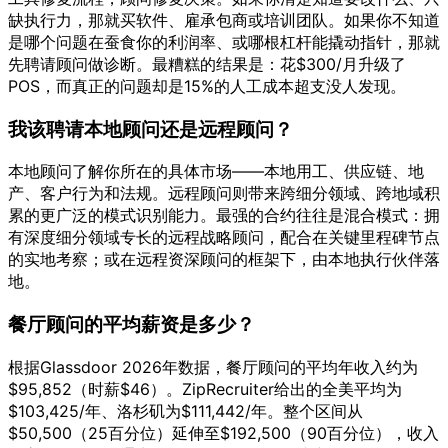
缺执行力，那就买软件、雇承包商或培训团队。如果你不知道
是哪个问题在蚕食你的利润率、或哪根杠杆能撬动指针，那就
先聘请顾问做诊断。最糟糕的结果是：花$300/月升级了
POS，而真正的问题却是15%的人工成本超支没人发现。
我该聘请本地顾问还是远程顾问？
本地顾问了解你所在的具体市场——本地用工、供应链、地
产、客户行为和法规。远程顾问则带来跨细分领域、跨地域积
累的更广泛的模式识别能力。最强的合约往往是混合模式：拥
有深度细分领域专长的远程战略顾问，配合在关键里程碑节点
的实地考察；或在远程资深顾问的框架下，由本地执行伙伴落
地。
餐厅顾问的平均薪资是多少？
根据Glassdoor 2026年数据，餐厅顾问的平均年收入约为
$95,852（时薪$46）。ZipRecruiter给出的全美平均为
$103,425/年、洛杉矶为$111,442/年。整个区间从
$50,500（25百分位）延伸至$192,500（90百分位），收入