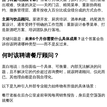
出艰难、快速的决定——关闭门店、精简菜单、重新协商租
约、撤换管理层。通常按收入百分比或业绩分成的方式合作。
主厨与饮品顾问。
菜谱开发、厨房培训、酒单构建、鸡尾酒方
案设计。通常受聘于明确的工作范围：重新设计春季菜单、打
造新酒吧方案、培训团队执行落地。
关键问题是：
未来6个月你需要什么具体成果？
这个答案会告
诉你该聘请哪种类型——而不是反过来。
何时该聘请餐厅顾问？
直白地说：当你面临一个具体、可衡量、内部无法解决的问
题，且不解决它的代价超过咨询费时，就该聘请顾问。仅此而
已。其他理由都是自我合理化。
以下是九种引入外部专业能力始终物有所值的具体场景：
餐厅老板在后办公室桌前审阅每周销售报告，身后是空荡荡的
就餐区