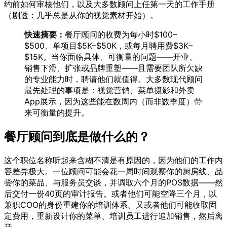
约前如何审核他们，以及大多数顾问上任第一天的工作手册
（剧透：几乎总是从你的视觉素材开始）。
快速摘要：
餐厅顾问的收费为每小时$100–
$500、单项目$5K–$50K，或每月聘用费$3K–
$15K。当你面临具体、可衡量的问题——开业、
销售下滑、扩张或品牌重塑——且需要团队所欠缺
的专业能力时，聘请他们就值得。大多数现代顾问
最先处理的事项是：视觉营销、菜单摄影和外卖
App展示，因为这些能在数周内（而非数季度）带
来可衡量的提升。
餐厅顾问到底是做什么的？
这个职位名称听起来含糊不清是有原因的，因为他们的工作内
容差异极大。一位顾问可能会花一周时间观察你的厨房线、品
尝你的菜品、与服务员交谈，并调取六个月的POS数据——然
后交付一份40页的审计报告。或者他们可能空降三个月，以
兼职COO的身份重建你的培训体系。又或者他们可能收取固
定费用，重新设计你的菜单、培训员工进行追加销售，然后离