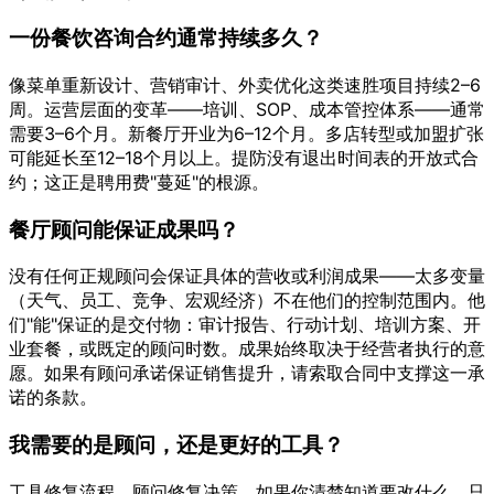
一份餐饮咨询合约通常持续多久？
像菜单重新设计、营销审计、外卖优化这类速胜项目持续2–6
周。运营层面的变革——培训、SOP、成本管控体系——通常
需要3–6个月。新餐厅开业为6–12个月。多店转型或加盟扩张
可能延长至12–18个月以上。提防没有退出时间表的开放式合
约；这正是聘用费"蔓延"的根源。
餐厅顾问能保证成果吗？
没有任何正规顾问会保证具体的营收或利润成果——太多变量
（天气、员工、竞争、宏观经济）不在他们的控制范围内。他
们"能"保证的是交付物：审计报告、行动计划、培训方案、开
业套餐，或既定的顾问时数。成果始终取决于经营者执行的意
愿。如果有顾问承诺保证销售提升，请索取合同中支撑这一承
诺的条款。
我需要的是顾问，还是更好的工具？
工具修复流程，顾问修复决策。如果你清楚知道要改什么、只