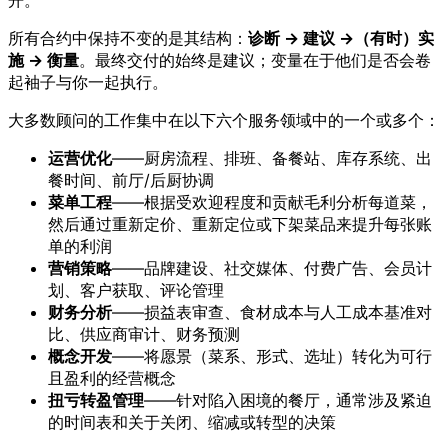
开。
所有合约中保持不变的是其结构：
诊断 → 建议 →（有时）实
施 → 衡量
。最终交付的始终是建议；变量在于他们是否会卷
起袖子与你一起执行。
大多数顾问的工作集中在以下六个服务领域中的一个或多个：
运营优化
——厨房流程、排班、备餐站、库存系统、出
餐时间、前厅/后厨协调
菜单工程
——根据受欢迎程度和贡献毛利分析每道菜，
然后通过重新定价、重新定位或下架菜品来提升每张账
单的利润
营销策略
——品牌建设、社交媒体、付费广告、会员计
划、客户获取、评论管理
财务分析
——损益表审查、食材成本与人工成本基准对
比、供应商审计、财务预测
概念开发
——将愿景（菜系、形式、选址）转化为可行
且盈利的经营概念
扭亏转盈管理
——针对陷入困境的餐厅，通常涉及紧迫
的时间表和关于关闭、缩减或转型的决策