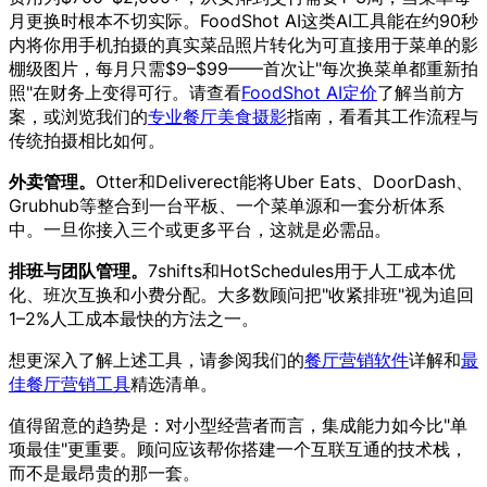
月更换时根本不切实际。FoodShot AI这类AI工具能在约90秒
内将你用手机拍摄的真实菜品照片转化为可直接用于菜单的影
棚级图片，每月只需$9–$99——首次让"每次换菜单都重新拍
照"在财务上变得可行。请查看
FoodShot AI定价
了解当前方
案，或浏览我们的
专业餐厅美食摄影
指南，看看其工作流程与
传统拍摄相比如何。
外卖管理。
Otter和Deliverect能将Uber Eats、DoorDash、
Grubhub等整合到一台平板、一个菜单源和一套分析体系
中。一旦你接入三个或更多平台，这就是必需品。
排班与团队管理。
7shifts和HotSchedules用于人工成本优
化、班次互换和小费分配。大多数顾问把"收紧排班"视为追回
1–2%人工成本最快的方法之一。
想更深入了解上述工具，请参阅我们的
餐厅营销软件
详解和
最
佳餐厅营销工具
精选清单。
值得留意的趋势是：对小型经营者而言，集成能力如今比"单
项最佳"更重要。顾问应该帮你搭建一个互联互通的技术栈，
而不是最昂贵的那一套。