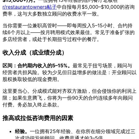
$15,000+/月。
一位拥有15年经验的纽约餐厅老板在
r/restaurantowners帖子
中自报每月$5,000–$10,000的咨询
费率，这与大多数独立顾问的收费水平一致。
当你需要一位兼职高管时——即每周投入5–15小时、合约持
续6个月以上——按月聘用模式效果最佳。常见于准备扩张的
多店经营者，或处于长期扭亏过程中的餐厅。
收入分成（或业绩分成）
区间：合约期内收入的5–15%。
最常见于扭亏场景，顾问与
经营者共担风险。较为少见但日益增多的做法是：开业顾问以
股权换取较低的现金费用。
这里要当心。分成模式能对齐双方激励，但会侵蚀你的利润上
限；如果生意腾飞，你将为一份90天的合约连续多年向顾问
付费。务必加入终止条款。
推高或拉低咨询费用的因素
经验。
一位拥有25年经验、在你所在细分领域完成过三
次成功扭亏的顾问，收费是通才的3–5倍。