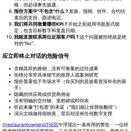
格，但必须事先披露。
报价方案中"不包含"什么？
差旅、报销、软件、合约结
束后的支持、跟进电话。
我们将共同衡量哪些KPI？
开始之前就用书面形式锁
定，包含目标数字和复盘日期。
我能直接联系两位近期客户吗？
这个问题被拒绝就是绝
对的"No"。
应立即终止对话的危险信号
含糊其辞的推销，没有可衡量的过往成果
拒绝分享带具体细节的推荐人或案例研究
报价显著低于市场水平（你买到的是披着资深外衣的新
手）
隐藏的供应商或供货商佣金
没有明确的交付物、里程碑或时间表
听起来像"打包票"的承诺（"我们能让你营收翻倍"）
演示文稿做得很精美，背后却没有任何数字支撑
r/restaurantowners讨论区
中浮现出一条有用的警告：一位经
营者根据精美的提案签约，三个月支付了$40,000，最终什么