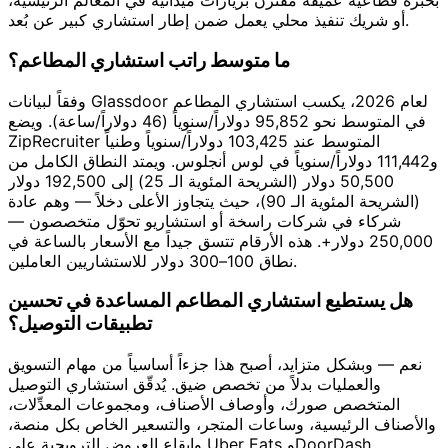
بخبرة قطاعية عميقة مقترن بزيارات ميدانية في المعالم الرئيسية،
أو شريك تنفيذ محلي يعمل ضمن إطار استشاري كبير عن بُعد.
ما متوسط راتب استشاري المطاعم؟
وفقاً لبيانات Glassdoor لعام 2026، يكسب استشاري المطاعم
في المتوسط نحو 95,852 دولاراً/سنوياً (46 دولاراً/ساعة). ويضع
ZipRecruiter المتوسط عند 103,425 دولاراً/سنوياً وطنياً
و111,442 دولاراً/سنوياً في لوس أنجلوس. ويمتد النطاق الكامل من
50,500 دولار (الشريحة المئوية الـ 25) إلى 192,500 دولار
(الشريحة المئوية الـ 90)، حيث يتجاوز الأعلى دخلاً — وهم عادة
شركاء في شركات راسخة أو استشاريو تحوّل متخصصون —
250,000 دولار+. هذه الأرقام تتسق جيداً مع الأسعار بالساعة في
نطاق 100–300 دولار للاستشاريين العاملين.
هل يستطيع استشاري المطاعم المساعدة في تحسين
تطبيقات التوصيل؟
نعم — وبشكل متزايد، أصبح هذا جزءاً أساسياً من مهام التسويق
والعمليات بدلاً من تخصص ضيق. يُدقّق استشاري التوصيل
المتخصص صورك، وأوصاف الأصناف، ومجموعات المعدِّلات،
والأصناف الرئيسية، وساعات المتجر، والتسعير الخاص بكل منصة،
وإيقاع العروض الترويجية على Uber Eats وDoorDash