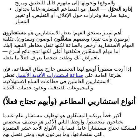
والموقع) وتحويلها إلى مفهوم قابل للتطبيق ومربح
إدارة التحوّل
— العمل مع المطاعم المتعثرة، غالباً بجداول
زمنية صارمة وقرارات حول الإغلاق، أو التقليص، أو تغيير
المسار
أهم تمييز يستحق الفهم: بعض الاستشاريين هم
مستشارون
(يوصون وأنت تنفذ) وبعضهم
مشغّلون
(يوصون وينفذون). تكلفة
المهام الاستشارية أرخص بالساعة لكنها تنقل مخاطر التنفيذ إليك.
أما مهام المشغّلين فتكلفتها أعلى لكنها تنتج نتائج أسرع —
بافتراض أنك وظفت شخصاً يعرف فعلاً ما يفعله.
إذا أردت منظوراً أوسع لهذا التخصص خارج نطاق المطاعم، فإن
نظرتنا العامة على
صناعة استشارات الأغذية الأشمل
تغطي
الاستشاريين العاملين في قطاعات السلع الاستهلاكية،
والمجموعات الفندقية، وعقود خدمات الأغذية.
أنواع استشاريي المطاعم (وأيهم تحتاج فعلاً)
أكبر خطأ يرتكبه المشغّلون هو توظيف مستشار عام عندما
يحتاجون متخصصاً. والخطأ الثاني الأكبر هو توظيف متخصص
لمشكلة تحتاج مستشاراً عاماً. فيما يلي الأنواع الأحد عشر المتميزة
التي ستصادفها، وما يبرعون فيه، ومتى تتصل بهم.