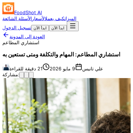
FoodShot AI
الميزات
كيف يعمل
الأسعار
الأسئلة الشائعة
تسجيل الدخول
ابدأ الآن
ابدأ الآن
العودة إلى المدونة
استشاري المطاعم
استشاري المطاعم: المهام والتكلفة ومتى تستعين به
علي تانيس
9 مايو 2026
21 دقيقة للقراءة
مشاركة: