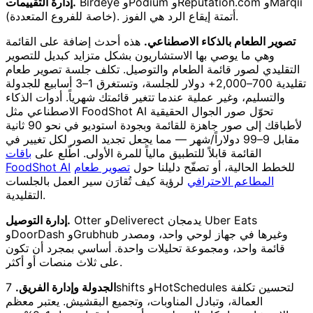
Birdeye وPodium وReputation.com وMarqii
إدارة التقييمات.
(خاصة للفروع المتعددة). أتمتة إيقاع الرد هي الفوز.
تصوير الطعام بالذكاء الاصطناعي.
هذه أحدث إضافة على القائمة
وهي ما يوصي بها الاستشاريون بشكل متزايد كبديل للتصوير
التقليدي لصور قائمة الطعام والتوصيل. تكلف جلسة تصوير طعام
تقليدية 700–2,000+ دولار للجلسة، وتستغرق 1–3 أسابيع للجدولة
والتسليم، وغير عملية عندما تتغير قائمتك شهرياً. أدوات الذكاء
الاصطناعي مثل FoodShot AI تحوّل صور الجوال الحقيقية
لأطباقك إلى صور جاهزة للقائمة وبجودة استوديو في نحو 90 ثانية
مقابل 9–99 دولاراً/شهر — مما يجعل تجديد الصور لكل تغيير في
القائمة قابلاً للتطبيق مالياً للمرة الأولى. اطّلع على
باقات
للخطط الحالية، أو تصفّح دليلنا حول
تصوير طعام
FoodShot AI
المطاعم الاحترافي
لرؤية كيف تُقارَن سير العمل بالجلسات
التقليدية.
Otter وDeliverect يدمجان Uber Eats
إدارة التوصيل.
وDoorDash وGrubhub وغيرها في جهاز لوحي واحد، ومصدر
قائمة واحد، ومجموعة تحليلات واحدة. أساسي بمجرد أن تكون
على ثلاث منصات أو أكثر.
الجدولة وإدارة الفريق.
7shifts وHotSchedules لتحسين تكلفة
العمالة، وتبادل المناوبات، وتجميع البقشيش. يعتبر معظم