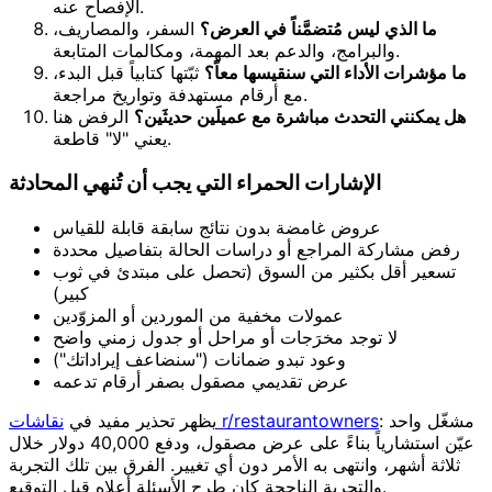
الإفصاح عنه.
ما الذي ليس مُتضمَّناً في العرض؟
السفر، والمصاريف،
والبرامج، والدعم بعد المهمة، ومكالمات المتابعة.
ما مؤشرات الأداء التي سنقيسها معاً؟
ثبّتها كتابياً قبل البدء،
مع أرقام مستهدفة وتواريخ مراجعة.
هل يمكنني التحدث مباشرة مع عميلَين حديثَين؟
الرفض هنا
يعني "لا" قاطعة.
الإشارات الحمراء التي يجب أن تُنهي المحادثة
عروض غامضة بدون نتائج سابقة قابلة للقياس
رفض مشاركة المراجع أو دراسات الحالة بتفاصيل محددة
تسعير أقل بكثير من السوق (تحصل على مبتدئ في ثوب
كبير)
عمولات مخفية من الموردين أو المزوّدين
لا توجد مخرَجات أو مراحل أو جدول زمني واضح
وعود تبدو ضمانات ("سنضاعف إيراداتك")
عرض تقديمي مصقول بصفر أرقام تدعمه
: مشغّل واحد
نقاشات r/restaurantowners
يظهر تحذير مفيد في
عيّن استشارياً بناءً على عرض مصقول، ودفع 40,000 دولار خلال
ثلاثة أشهر، وانتهى به الأمر دون أي تغيير. الفرق بين تلك التجربة
والتجربة الناجحة كان طرح الأسئلة أعلاه قبل التوقيع.