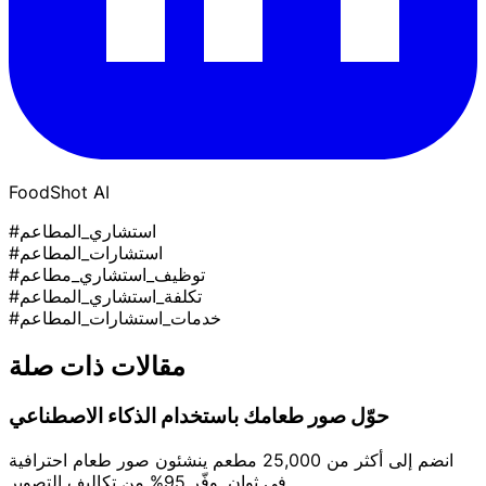
FoodShot AI
#استشاري_المطاعم
#استشارات_المطاعم
#توظيف_استشاري_مطاعم
#تكلفة_استشاري_المطاعم
#خدمات_استشارات_المطاعم
مقالات ذات صلة
حوّل صور طعامك باستخدام الذكاء الاصطناعي
انضم إلى أكثر من 25,000 مطعم ينشئون صور طعام احترافية
في ثوانٍ. وفّر 95% من تكاليف التصوير.