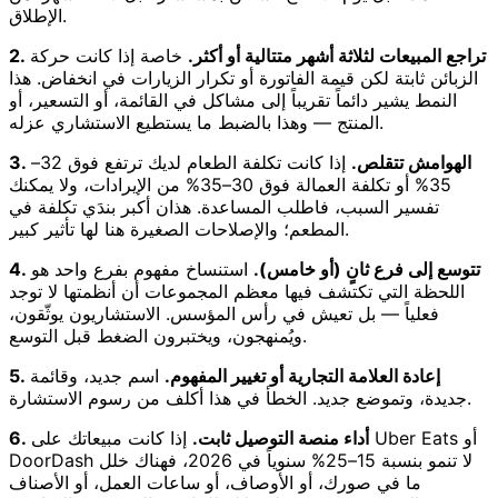
الإطلاق.
2. تراجع المبيعات لثلاثة أشهر متتالية أو أكثر.
خاصة إذا كانت حركة
الزبائن ثابتة لكن قيمة الفاتورة أو تكرار الزيارات في انخفاض. هذا
النمط يشير دائماً تقريباً إلى مشاكل في القائمة، أو التسعير، أو
المنتج — وهذا بالضبط ما يستطيع الاستشاري عزله.
3. الهوامش تتقلص.
إذا كانت تكلفة الطعام لديك ترتفع فوق 32–
35% أو تكلفة العمالة فوق 30–35% من الإيرادات، ولا يمكنك
تفسير السبب، فاطلب المساعدة. هذان أكبر بندَي تكلفة في
المطعم؛ والإصلاحات الصغيرة هنا لها تأثير كبير.
4. تتوسع إلى فرع ثانٍ (أو خامس).
استنساخ مفهوم بفرع واحد هو
اللحظة التي تكتشف فيها معظم المجموعات أن أنظمتها لا توجد
فعلياً — بل تعيش في رأس المؤسس. الاستشاريون يوثّقون،
ويُمنهجون، ويختبرون الضغط قبل التوسع.
5. إعادة العلامة التجارية أو تغيير المفهوم.
اسم جديد، وقائمة
جديدة، وتموضع جديد. الخطأ في هذا أكلف من رسوم الاستشارة.
6. أداء منصة التوصيل ثابت.
إذا كانت مبيعاتك على Uber Eats أو
DoorDash لا تنمو بنسبة 15–25% سنوياً في 2026، فهناك خلل
ما في صورك، أو الأوصاف، أو ساعات العمل، أو الأصناف