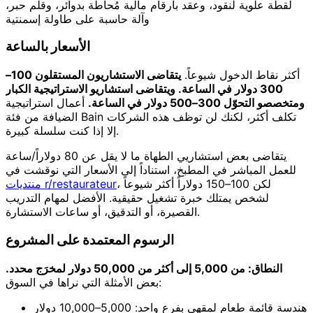
لقطة علوية لنقود، وعقد بأرقام مالية مُحاطة بدوائر، وقلم حبر،
وآلة حاسبة على طاولة إسمنتية
الأسعار بالساعة
أكثر نقاط الدخول شيوعاً.
يتقاضى الاستشاريون المستقلون 100–
300 دولار في الساعة. ويتقاضى استشاريو الاستراتيجية الكبار
ومتخصصو التحوّل 300–500 دولار في الساعة.
أعمال استراتيجية
الضيافة من فئة Bain تكلف أكثر، لكنك لن توظف هذه الشركات
إلا إذا كنت سلسلة كبيرة.
يتقاضى بعض استشاريي الطهاة ما لا يقل عن 80 دولاراً/ساعة
للعمل المباشر في المطبخ، استناداً إلى الأسعار التي نوقشت في
، لكن 100–150 دولاراً أكثر شيوعاً
منتديات r/restaurateur
لشخص يمتلك خبرة تشغيل حقيقية. الأفضل لمهام التدريب
القصيرة، أو التدقيق، أو ساعات الاستشارة.
الرسوم المعتمدة على المشروع
النطاق: من 5,000 إلى أكثر من 50,000 دولار لمخرَج محدد.
بعض الأمثلة التي نراها في السوق:
هندسة قائمة طعام لمقهى بفرع واحد: 5,000–10,000 دولار