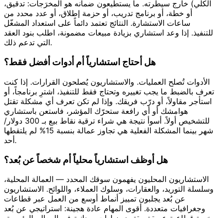
الكلي) خارج سيطرته. ما يستطيعون ضمانه هو المخرَجات: تدقيق،
أو خطة، أو برنامج تدريب، أو حزمة إطلاق، أو عدد محدد من
ساعات الاستشارة. النتائج تعتمد دائماً على استعداد المشغّل
للتنفيذ. إذا وعد استشاري بزيادة مبيعات مضمونة، اطلب بنود العقد
التي تدعم ذلك.
هل أحتاج استشارياً أم أدوات أفضل فقط؟
الأدوات تُصلح العمليات. والاستشاريون يُصلحون القرارات. إذا كنت
تعرف بالضبط ما يجب تغييره وتحتاج فقط للتنفيذ، اشترِ برنامجاً، أو
استأجر مقاولاً، أو درّب فريقك. وإذا لم تكن تعرف أي مشكلة تقتل
هوامشك أو أي رافعة ستحرّك المؤشر، فاستعن باستشاري
للتشخيص أولاً. أسوأ نتيجة هي شراء ترقية نقاط بيع بـ 300 دولار/
شهر بينما المشكلة الفعلية هي تجاوز عمالة بنسبة 15% لم يلتقطها
أحد.
هل أوظف استشارياً محلياً أم شخصاً عن بُعد؟
الاستشاريون المحليون يفهمون سوقك المحدد — العمالة المحلية،
وسلسلة التوريد، والعقارات، وسلوك العملاء، واللوائح. الاستشاريون
عن بُعد يجلبون تمييز أنماط أوسع من العمل عبر قطاعات
وجغرافيات متعددة. أقوى المهام عادة هجينة: استراتيجي عن بُعد