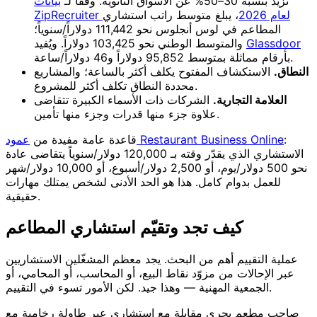
تزيد بنسبة 30–50% عن الأسواق الثانوية. وفقاً لـ
بيانات
ZipRecruiter لعام 2026
، يبلغ متوسط راتب استشاري
المطاعم في لوس أنجلوس نحو 111,442 دولاراً/سنوياً؛
Glassdoor
والمتوسط الوطني نحو 103,425 دولاراً. ويُفيد
بأرقام مماثلة بمتوسط 95,852 دولاراً و46 دولاراً/ساعة.
النطاق.
الاستكشاف المفتوح يكلف أكثر بالساعة؛ والمشاريع
محددة النطاق تكلف أكثر للمشروع.
العلامة التجارية.
الشركات ذات الأسماء الكبيرة تتقاضى
علاوة جزء منها قدرات وجزء منها تأمين.
:
عمود Restaurant Business Online
قاعدة عامة مفيدة من
الاستشاري الذي يقدّر وقته بـ 120,000 دولار/سنوياً يتقاضى عادة
نحو 500 دولار/يوم، أو 2,500 دولار/أسبوع، أو 10,000 دولار/شهر
للعمل بدوام كامل. هذا هو الحد الأدنى لشخص يمتلك مهارات
حقيقية.
كيف تجد وتقيّم استشاري المطاعم
عملية التقييم أهم من البحث. يجد معظم المشغّلين الاستشاريين
عبر الإحالات من مزوّد نقاط البيع، أو المحاسب، أو المحامي، أو
الجمعية المهنية — وهذا جيد. لكن الأمور تسوء في التقييم.
صاحب مطعم يجري مقابلة مع استشاري عبر طاولة رخامية مع