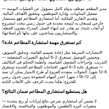
مدير المطعم موظف بدوام كامل مسؤول عن العمليات اليومية —
تشغيل المناوبات، وإدارة الموظفين، وتحقيق الأهداف المالية،
وتقديم التقارير للملكية. أما استشاري المطاعم فهو مستشار
خارجي يُستعان به لنتيجة محددة في جدول زمني محدد (مشروع
أو أتعاب ثابتة)، ثم يغادر عند انتهاء العمل. المدراء ينفذون الخطة؛
والاستشاريون يساعدون على بنائها (أو إصلاحها).
كم تستغرق مهمة استشارة المطاعم عادة؟
الانتصارات السريعة مثل إعادة تصميم القائمة، وتدقيق التسويق،
وتحسين التوصيل تستغرق 2–6 أسابيع. التغييرات التشغيلية —
التدريب، وإجراءات التشغيل القياسية، وأنظمة التحكم في التكاليف
— تستغرق عادة 3–6 أشهر. افتتاحات المطاعم الجديدة تستغرق
6–12 شهراً. التحولات متعددة الفروع أو طرح الامتياز يمكن أن تمتد
إلى 12–18+ شهراً. احذر المهام المفتوحة بدون جدول زمني
للخروج؛ هكذا يحدث الزحف على الأتعاب الثابتة.
هل يستطيع استشاري المطاعم ضمان النتائج؟
لا يضمن أي استشاري شرعي نتائج إيرادات أو ربح محددة —
متغيرات كثيرة (الطقس، والموظفون، والمنافسة، والاقتصاد