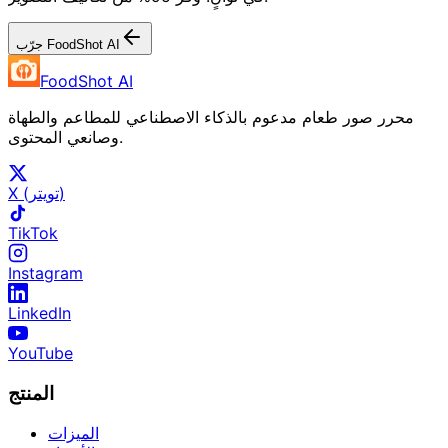
جرّب FoodShot AI
FoodShot AI
محرر صور طعام مدعوم بالذكاء الاصطناعي للمطاعم والطهاة
وصانعي المحتوى.
X (تويتر)
TikTok
Instagram
LinkedIn
YouTube
المنتج
الميزات