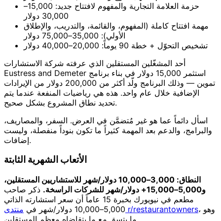
حزمة العلامة التجارية والمفهوم لافتتاح جديد: 15,000–
30,000 دولار
مهمة افتتاح كاملة (المفهوم، والقائمة، والتدريب، والإطلاق
الأولي): 35,000–75,000 دولار
تشخيص التحوّل + خطة 90 يوماً: 20,000–40,000 دولار
أحد المشغّلين المستقلين الذي عرفته شركة الاستشارات
Eustress and Demeter استثمر 15,000 دولار في بناء برنامج
تموين — وذلك البرنامج ولّد أكثر من 200,000 دولار من الإيرادات
الإضافية خلال عام واحد. هذه هي رياضيات المنفعة عندما يتم
تحديد نطاق المشروع بشكل صحيح.
اسأل دائماً عما هو غير مُتضمَّن في العرض. السفر، والمصاريف،
والبرامج، والدعم بعد المهمة كثيراً ما تكون بنوداً منفصلة، وليست
إضافات.
الأتعاب الشهرية الثابتة
النطاق: 3,000–10,000 دولار/شهر للاستشاريين المستقلين،
و5,000–15,000+ دولار/شهر للشركات الراسخة.
ذكر صاحب
مطعم في نيويورك بخبرة 15 عاماً أن سعر استشارته الذاتي
، وهو
منتدى r/restaurantowners
5,000–10,000 دولار/شهر في
ما يتسق مع ما يتقاضاه معظم المستقلين.