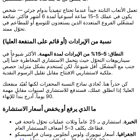
تعمل الأتعاب الثابتة جيداً عندما تحتاج تنفيذياً بدوام جزئي — شخص
يكون في عملك 5–15 ساعة أسبوعياً لمدة 6 أشهر فأكثر. شائعة
لمشغّلي الفروع المتعددة الذين يستعدون للتوسع أو للمطاعم في
تحوّل ممتد.
نسبة من الإيرادات (أو قائم على المنفعة العليا)
النطاق: 5–15% من الإيرادات لمدة المهمة.
الأكثر شيوعاً في
سيناريوهات التحوّل حيث يتحمل الاستشاري المخاطرة جنباً إلى
جنب مع المشغّل. أقل شيوعاً، لكن يُستخدم بشكل متزايد: حصص
ملكية لاستشاريي الافتتاح مقابل تقليل الرسوم النقدية.
كن حذراً هنا. تُحاذي نماذج النسبة المحفزات لكنها تُقيّد منفعتك
العليا؛ إذا انطلق عملك، فستدفع للاستشاري لسنوات مقابل مهمة
90 يوماً. أدرج بنداً للإنهاء.
ما الذي يرفع أو يخفض أسعار الاستشارة
الخبرة.
استشاري بـ 25 عاماً وثلاث عمليات تحوّل ناجحة في
قطاعك يكلف 3–5 أضعاف المستشار العام.
الجغرافيا.
أسعار نيويورك ولوس أنجلوس وسان فرانسيسكو