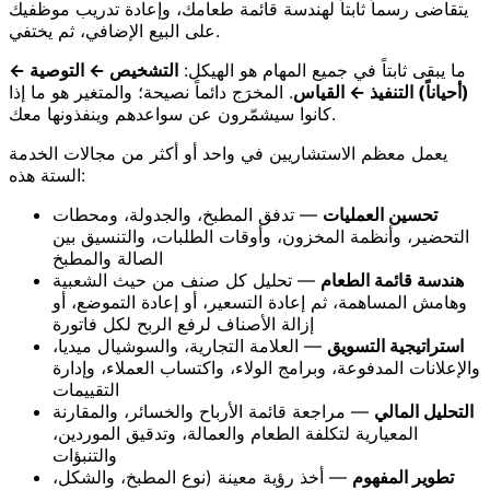
يتقاضى رسماً ثابتاً لهندسة قائمة طعامك، وإعادة تدريب موظفيك
على البيع الإضافي، ثم يختفي.
ما يبقى ثابتاً في جميع المهام هو الهيكل:
التشخيص ← التوصية ←
(أحياناً) التنفيذ ← القياس
. المخرَج دائماً نصيحة؛ والمتغير هو ما إذا
كانوا سيشمّرون عن سواعدهم وينفذونها معك.
يعمل معظم الاستشاريين في واحد أو أكثر من مجالات الخدمة
الستة هذه:
تحسين العمليات
— تدفق المطبخ، والجدولة، ومحطات
التحضير، وأنظمة المخزون، وأوقات الطلبات، والتنسيق بين
الصالة والمطبخ
هندسة قائمة الطعام
— تحليل كل صنف من حيث الشعبية
وهامش المساهمة، ثم إعادة التسعير، أو إعادة التموضع، أو
إزالة الأصناف لرفع الربح لكل فاتورة
استراتيجية التسويق
— العلامة التجارية، والسوشيال ميديا،
والإعلانات المدفوعة، وبرامج الولاء، واكتساب العملاء، وإدارة
التقييمات
التحليل المالي
— مراجعة قائمة الأرباح والخسائر، والمقارنة
المعيارية لتكلفة الطعام والعمالة، وتدقيق الموردين،
والتنبؤات
تطوير المفهوم
— أخذ رؤية معينة (نوع المطبخ، والشكل،