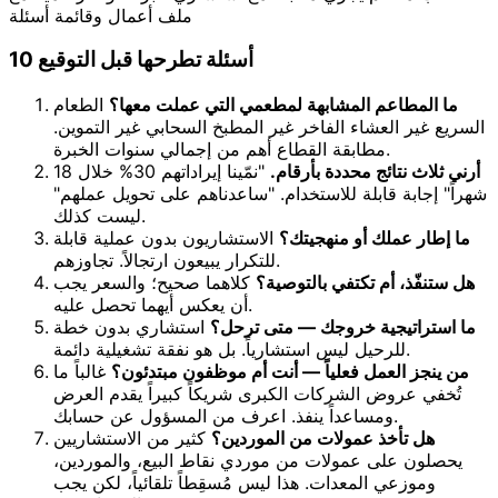
ملف أعمال وقائمة أسئلة
10 أسئلة تطرحها قبل التوقيع
ما المطاعم المشابهة لمطعمي التي عملت معها؟
الطعام
السريع غير العشاء الفاخر غير المطبخ السحابي غير التموين.
مطابقة القطاع أهم من إجمالي سنوات الخبرة.
أرني ثلاث نتائج محددة بأرقام.
"نمّينا إيراداتهم 30% خلال 18
شهراً" إجابة قابلة للاستخدام. "ساعدناهم على تحويل عملهم"
ليست كذلك.
ما إطار عملك أو منهجيتك؟
الاستشاريون بدون عملية قابلة
للتكرار يبيعون ارتجالاً. تجاوزهم.
هل ستنفّذ، أم تكتفي بالتوصية؟
كلاهما صحيح؛ والسعر يجب
أن يعكس أيهما تحصل عليه.
ما استراتيجية خروجك — متى ترحل؟
استشاري بدون خطة
للرحيل ليس استشارياً. بل هو نفقة تشغيلية دائمة.
من ينجز العمل فعلياً — أنت أم موظفون مبتدئون؟
غالباً ما
تُخفي عروض الشركات الكبرى شريكاً كبيراً يقدم العرض
ومساعداً ينفذ. اعرف من المسؤول عن حسابك.
هل تأخذ عمولات من الموردين؟
كثير من الاستشاريين
يحصلون على عمولات من موردي نقاط البيع، والموردين،
وموزعي المعدات. هذا ليس مُسقِطاً تلقائياً، لكن يجب