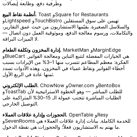
وطرفية دفع، وطابعة إيصالات
Toast وSquare for Restaurants
أنظمة نقاط البيع.
وLightspeed وTouchBistro تهيمن على سوق المستقلين
والسلاسل الصغيرة. يقيّمها الاستشاريون من حيث عمق التقارير،
والتكاملات، ورسوم معالجة الدفع، وموثوقية العمل دون اتصال —
لا الميزات البراقة.
MarketMan وMarginEdge
إدارة المخزون وتكلفة الطعام.
وBlueCart هي الخيارات المفضلة لتتبع التباين ومعالجة الفواتير.
الفكرة: معظم المطاعم تتسرب منها 1–3% من الإيرادات بسبب
أخطاء الفواتير ونقاط عمياء في المخزون، وهذه الأدوات تسدد
ثمنها عادة في الربع الأول.
ChowNow وOwner.com وBentoBox
الطلب الإلكتروني.
وToastTab للطلب المباشر — وهو الخطوة الاستراتيجية لأن
الطلبات المباشرة تتجنب عمولة الـ 15–30% المتراكمة على
التوصيل الخارجي.
OpenTable وResy
الحجوزات وإدارة علاقات العملاء.
وSevenRooms للخدمة الكاملة. بيانات إدارة علاقات العملاء هي
ما يهتم به الاستشاريون فعلاً؛ والحجوزات هي نقطة الدخول.