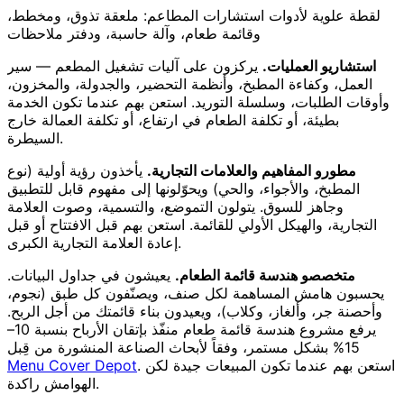
لقطة علوية لأدوات استشارات المطاعم: ملعقة تذوق، ومخطط،
وقائمة طعام، وآلة حاسبة، ودفتر ملاحظات
استشاريو العمليات.
يركزون على آليات تشغيل المطعم — سير
العمل، وكفاءة المطبخ، وأنظمة التحضير، والجدولة، والمخزون،
وأوقات الطلبات، وسلسلة التوريد. استعن بهم عندما تكون الخدمة
بطيئة، أو تكلفة الطعام في ارتفاع، أو تكلفة العمالة خارج
السيطرة.
مطورو المفاهيم والعلامات التجارية.
يأخذون رؤية أولية (نوع
المطبخ، والأجواء، والحي) ويحوّلونها إلى مفهوم قابل للتطبيق
وجاهز للسوق. يتولون التموضع، والتسمية، وصوت العلامة
التجارية، والهيكل الأولي للقائمة. استعن بهم قبل الافتتاح أو قبل
إعادة العلامة التجارية الكبرى.
متخصصو هندسة قائمة الطعام.
يعيشون في جداول البيانات.
يحسبون هامش المساهمة لكل صنف، ويصنّفون كل طبق (نجوم،
وأحصنة جر، وألغاز، وكلاب)، ويعيدون بناء قائمتك من أجل الربح.
يرفع مشروع هندسة قائمة طعام منفّذ بإتقان الأرباح بنسبة 10–
15% بشكل مستمر، وفقاً لأبحاث الصناعة المنشورة من قِبل
. استعن بهم عندما تكون المبيعات جيدة لكن
Menu Cover Depot
الهوامش راكدة.