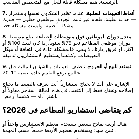
الرئيسية. هذه مشكلة قابلة للحل مع المتخصص المناسب.
7. أنماط التقييمات السلبية.
عندما تظهر الشكاوى نفسها باستمرار
— خدمة بطيئة، طعام غير ثابت الجودة، موظفون فظّون — فلديك
مشكلة أنظمة، وليست مشكلة حظ.
8. معدل دوران الموظفين فوق متوسطات الصناعة.
يبلغ متوسط
دوران موظفي المطاعم نحو 75% سنوياً. إذا كان لديك 100% أو
أكثر، أو فريق إدارتك لا يبقى، فالمشكلة عادة في الثقافة أو هيكل
التعويضات، وكلاهما يستطيع الاستشاريون تدقيقه.
9. تستعد للبيع أو الخروج.
تنظيف العمليات والشؤون المالية قبل
البيع يرفع التقييم عادة بنسبة 10–20%.
الإشارة على أنك لا تحتاج استشارياً: أنت تعرف بالضبط ما تحتاج
إصلاحه وتحتاج فقط إلى التنفيذ. في هذه الحالة، استأجر مقاولاً أو
اشترِ أداة — كلاهما أرخص.
كم يتقاضى استشاريو المطاعم في 2026؟
هناك أربعة نماذج تسعير. يستخدم معظم الاستشاريين واحداً أو
اثنين منها؛ ويستخدم بعضهم الأربعة جميعاً حسب المهمة.