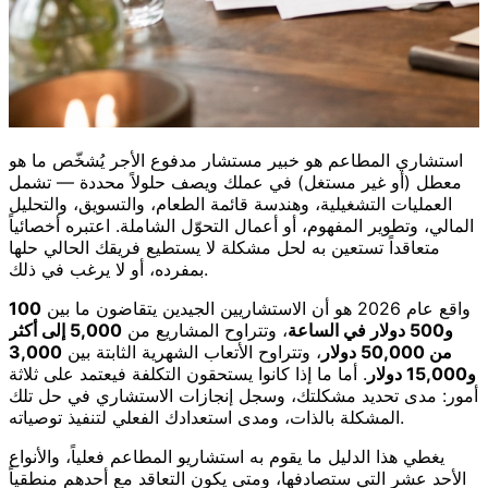
استشاري المطاعم هو خبير مستشار مدفوع الأجر يُشخّص ما هو
معطل (أو غير مستغل) في عملك ويصف حلولاً محددة — تشمل
العمليات التشغيلية، وهندسة قائمة الطعام، والتسويق، والتحليل
المالي، وتطوير المفهوم، أو أعمال التحوّل الشاملة. اعتبره أخصائياً
متعاقداً تستعين به لحل مشكلة لا يستطيع فريقك الحالي حلها
بمفرده، أو لا يرغب في ذلك.
واقع عام 2026 هو أن الاستشاريين الجيدين يتقاضون ما بين
100
و500 دولار في الساعة
، وتتراوح المشاريع من
5,000 إلى أكثر
من 50,000 دولار
، وتتراوح الأتعاب الشهرية الثابتة بين
3,000
و15,000 دولار
. أما ما إذا كانوا يستحقون التكلفة فيعتمد على ثلاثة
أمور: مدى تحديد مشكلتك، وسجل إنجازات الاستشاري في حل تلك
المشكلة بالذات، ومدى استعدادك الفعلي لتنفيذ توصياته.
يغطي هذا الدليل ما يقوم به استشاريو المطاعم فعلياً، والأنواع
الأحد عشر التي ستصادفها، ومتى يكون التعاقد مع أحدهم منطقياً