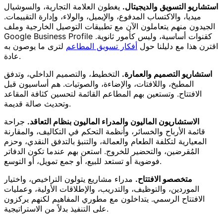
استشاريو التسويق والديجيتال.
يغطون العلامة التجارية، والسوشيال
ميديا، والاكتساب المدفوع، والإيميل، والولاء، وإدارة التقييمات.
الجيدون منهم يتعاملون الآن مع تطبيقات التوصيل الخارجية وملف
Google Business Profile كقنوات أساسية، وليس كأمور ثانوية.
اقترن هذا مع دليلنا حول
أفكار تسويق المطاعم
لترى ما يوصون به
عادة.
استشاريو التصميم والعمارة.
التخطيط، والتصميم الداخلي، وتدفق
المطبخ، واللافتات، والإضاءة، والصوتيات. هم أساسيون قبل
الافتتاح. وتستعين بهم المطاعم القائمة لتحسين كثافة المقاعد
وتحديث صالة قديمة.
الاستشاريون الماليون والمدراء الماليون بنظام التعاقد.
جراحة
قائمة الأرباح والخسائر، وأنظمة التحكم في التكاليف، والمقارنة
المعيارية لتكلفة الطعام والعمالة، والتنبؤ بالتدفق النقدي، وحزم
المُقرضين، والتحضير للخروج. استعن بهم عندما تكون الدفاتر
فوضوية أو تستعد للبيع، أو جمع تمويل، أو التوسع.
متخصصو الافتتاح.
مدراء مشاريع يتولون التراخيص، واختيار
الموردين، والتوظيف، والتدريب، والإطلاقات الأولية، وعمليات
الافتتاح الرسمي. يتداخلون مع مطوري المفاهيم لكنهم يركزون
على التنفيذ بدلاً من الاستراتيجية.