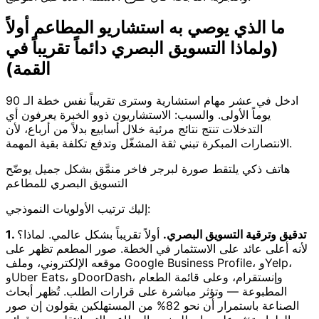
ما الذي يوصي به استشاريو المطاعم أولاً
(ولماذا التسويق البصري دائماً تقريباً في
القمة)
ادخل في عشر مهام استشارية وسترى تقريباً نفس خطة الـ 90
يوماً الأولى. والسبب: الاستشاريون ذوو الخبرة يعرفون أي
التدخلات تنتج نتائج مرئية خلال أسابيع بدلاً من أرباع، لأن
الانتصارات المبكرة تبني ثقة المشغّل وتدفع تكلفة بقية المهمة.
هاتف ذكي يلتقط صورة لبرجر فاخر منمَّق بشكل جميل يوضّح
التسويق البصري للمطاعم
إليك ترتيب الأولويات النموذجي:
1. تدقيق وترقية التسويق البصري.
أولاً تقريباً بشكل عالمي. لماذا؟
لأنه أعلى عائد على الاستثمار في الخطة. صور المطعم تظهر على
موقعه الإلكتروني، وملف Google Business Profile، وYelp،
وUber Eats، وDoorDash، وإنستقرام، وعلى قائمة الطعام
المطبوعة — وتؤثر مباشرة على قرارات الطلب. تُظهر أبحاث
الصناعة باستمرار أن نحو 82% من المستهلكين يقولون إن صور