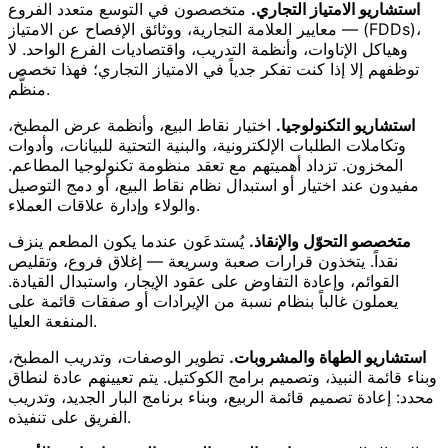
استشاريو الامتياز التجاري.
متخصصون في التوسع متعدد الفروع
— معايير العلامة التجارية، ووثائق الإفصاح عن الامتياز (FDDs)،
وهياكل الإتاوات، وأنظمة التدريب، واقتصاديات الفرع الواحد. لا
توظفهم إلا إذا كنت تفكر جدياً في الامتياز التجاري؛ فهذا تخصص
منظَّم.
استشاريو التكنولوجيا.
اختيار نقاط البيع، وأنظمة عرض المطبخ،
وتكاملات الطلبات الإلكترونية، والبنية التحتية للبيانات، وأدوات
المخزون. تزداد أهميتهم مع تعقد منظومة تكنولوجيا المطاعم.
مفيدون عند اختيار أو استبدال نظام نقاط البيع، أو دمج التوصيل
والولاء وإدارة علاقات العملاء.
متخصصو التحوّل والإنقاذ.
يُستدعَون عندما يكون المطعم ينزف
نقداً. يتخذون قرارات صعبة وسريعة — إغلاق فروع، وتقليص
القوائم، وإعادة التفاوض على عقود الإيجار، واستبدال القيادة.
يعملون غالباً بنظام نسبة من الإيرادات أو صفقات قائمة على
المنفعة العليا.
استشاريو الطهاة والمشروبات.
تطوير الوصفات، وتدريب المطبخ،
وبناء قائمة النبيذ، وتصميم برامج الكوكتيل. يتم تعيينهم عادة لنطاق
محدد: إعادة تصميم قائمة الربيع، وبناء برنامج البار الجديد، وتدريب
الفريق على تنفيذه.