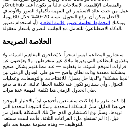
وGrubhub والمنصات الإقليمية. الإصلاحات غالباً ما تكون أعلى
عمل من حيث عائد الاستثمار في المهمة بأكملها: الصور والأوصاف
الأفضل يمكن أن ترفع التحويل بنسبة 20–40% خلال 60 يوماً،
ويمكنك
التخطيط لجلسة تصوير قائمة الطعام
(أو استخدام تصوير
الذكاء الاصطناعي) للتعامل مع الجانب البصري بأسعار معقولة.
الخلاصة الصريحة
استشاريو المطاعم ليسوا سحراً. لا يُصلحون المفاهيم السيئة، ولا
ينقذون المطاعم التي يديرها ملاك غير منخرطين، ولا يعوّضون عن
قرارات الموقع السيئة. ما يفعلونه — عند مطابقتهم بشكل صحيح
بمشكلة محددة وذات نطاق واضح — هو طي الجدول الزمني بين
"لدينا مشكلة" و"لدينا حل يعمل". للافتتاحات، والتوسعات، وعمليات
التحوّل، وأي سيناريو تكون فيه تكلفة الخطأ عالية، عادة ما يدفع
طي الجدول الزمني هذا تكلفة المهمة عدة مرات.
إذا كنت تقرر ما إذا كنت ستستعين بأحدهم، ابدأ بالاختبار الموجود
في هذا الدليل: سمِّ المشكلة المحددة، وسمِّ النتيجة المحددة التي
تريدها، وسمِّ نوع الاستشاري الذي حلّ تلك المشكلة بالفعل من
قبل. إذا لم تستطع ملء الفراغات الثلاثة، فأنت لست مستعداً
للتوظيف — وهذه معلومة مفيدة بحد ذاتها.