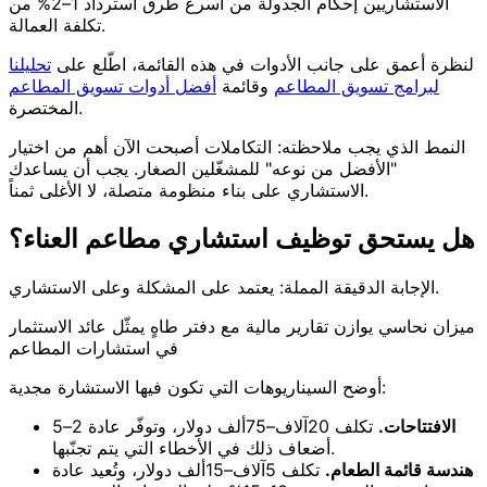
الاستشاريين إحكام الجدولة من أسرع طرق استرداد 1–2% من
تكلفة العمالة.
لنظرة أعمق على جانب الأدوات في هذه القائمة، اطّلع على
تحليلنا
لبرامج تسويق المطاعم
وقائمة
أفضل أدوات تسويق المطاعم
المختصرة.
النمط الذي يجب ملاحظته: التكاملات أصبحت الآن أهم من اختيار
"الأفضل من نوعه" للمشغّلين الصغار. يجب أن يساعدك
الاستشاري على بناء منظومة متصلة، لا الأغلى ثمناً.
هل يستحق توظيف استشاري مطاعم العناء؟
الإجابة الدقيقة المملة: يعتمد على المشكلة وعلى الاستشاري.
ميزان نحاسي يوازن تقارير مالية مع دفتر طاهٍ يمثّل عائد الاستثمار
في استشارات المطاعم
أوضح السيناريوهات التي تكون فيها الاستشارة مجدية:
الافتتاحات.
تكلف 20آلاف–75ألف دولار، وتوفّر عادة 2–5
أضعاف ذلك في الأخطاء التي يتم تجنّبها.
هندسة قائمة الطعام.
تكلف 5آلاف–15ألف دولار، وتُعيد عادة