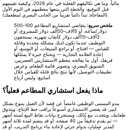
مالياً، وما هي تكاليفهم الفعلية في عام 2026، وكيفية تقييمهم
قبل التوقيع، والخطة التي يتبعها معظمهم في اليوم الأول
(المفاجأة: تبدأ دائماً تقريباً من الجانب البصري لمطعمك).
ملخص سريع:
يتقاضى استشاريو المطاعم 100–500
دولار/ساعة، أو 5آلاف–50ألف دولار للمشروع، أو
3آلاف–15ألف دولار كأتعاب شهرية. يستحقون
التوظيف عندما تكون لديك مشكلة محددة وقابلة
للقياس — افتتاح، أو تراجع المبيعات، أو التوسع، أو
إعادة العلامة التجارية — وتحتاج خبرة لا يمتلكها
فريقك. أول ما يعالجه معظم الاستشاريين العصريين:
التسويق البصري، وتصوير قائمة الطعام، وعرض
تطبيقات التوصيل، لأنها تنتج نتائج قابلة للقياس خلال
أسابيع، وليس أرباع.
ماذا يفعل استشاري المطاعم فعلياً؟
يبدو المسمى الوظيفي غامضاً عن قصد لأن العمل يتنوع بشكل
كبير. قد يقضي الاستشاري أسبوعاً يراقب خط الإنتاج، ويتذوق
طعامك، ويتحدث مع نُدُلك، ويستخرج بيانات نقاط البيع لستة أشهر
— ثم يقدم تدقيقاً من 40 صفحة. أو قد ينضم لمدة ثلاثة أشهر
كمدير عمليات بدوام جزئي لإعادة بناء برنامج التدريب. أو قد