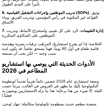
تأثيراً على المدى الطويل.
توثيق
6. تدريب الموظفين وإجراءات التشغيل القياسية (SOPs).
القواعد غير المكتوبة في رأس المؤسس، وتدريب الفريق، وبناء
الاتساق.
7. إدارة التقييمات.
الرد على كل تقييم، واستخراج الأنماط، وتدريب
الموظفين على الشكاوى المتكررة.
الخلاصة: إذا لم يقترح استشاريك المرتقَب ترقيات بصرية وهندسة
قائمة طعام في أول 90 يوماً، فهذا يستحق نقاشاً. قد يكون لديه
سبب وجيه — لكن يجب أن تسمعه.
الأدوات الحديثة التي يوصي بها استشاريو
المطاعم في 2026
وصفة استشاري عام 2026 تتضمن دائماً تقريباً تجديداً لمنظومة
التكنولوجيا. إليك ما يظهر في العروض في الغالب، مرتباً حسب
الفئة. (لا شيء من هذا برعاية؛ هذا ما نراه الاستشاريين يوصون به
فعلياً.)
منضدة مطعم حديث بمنظومة تكنولوجيا متكاملة: جهاز لوحي،