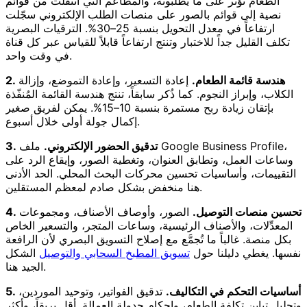
الطعام تؤثر على ما يطلبونه، والمطاعم التي انتقلت من قوائم
نصية إلى قوائم بالصور على منصات الطلب الإلكتروني سجّلت
ارتفاعاً في معدل التحويل بنسبة 25–30%. الترقيات البصرية
تكلف القليل جداً للاختبار وتنتج ارتفاعاً قابلاً للقياس عبر كل قناة
في وقت واحد.
2. هندسة قائمة الطعام.
إعادة التسعير، وإعادة التموضع، وإزالة
الكلاب، وإبراز النجوم. كما ذُكر سابقاً، تنتج هندسة القائمة المُنفّذة
بإتقان زيادة ربح مستمرة بنسبة 10–15%. يمكن لفريق صغير
إكمال جولة أولى خلال أسبوع.
3. تدقيق الحضور الإلكتروني.
ملف Google Business Profile،
وساعات العمل، وتطابق العنوان، وتغطية الصور، وإيقاع الرد على
التقييمات، وأساسيات تحسين محركات البحث المحلي. الحد الأدنى
هنا منخفض بشكل صادم لمعظم المستقلين.
4. تحسين منصات التوصيل.
الصور، وأوصاف الأصناف، ومجموعات
المعدِّلات، والأصناف الرئيسية، وساعات المتجر، والتسعير الخاص
بكل منصة. غالباً ما تُجمَّع مع إصلاح التسويق البصري لأن الرافعة
نفسها. يغطي دليلنا حول
تسويق المطبخ السحابي والتوصيل
الشكل
الجيد هنا.
5. أساسيات التحكم في التكاليف.
تدقيق الفواتير، وتوحيد الموردين،
وتحليل تباين تكلفة الطعام، وإحكام جدولة العمالة. أقل بريقاً، وأكثر