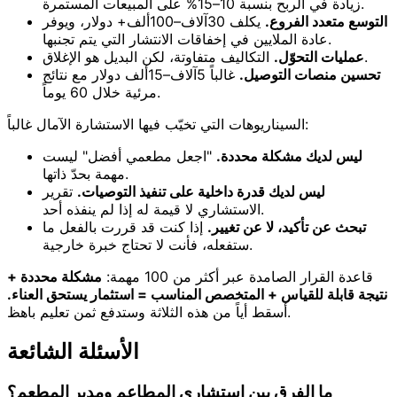
زيادة في الربح بنسبة 10–15% على المبيعات المستمرة.
التوسع متعدد الفروع.
يكلف 30آلاف–100ألف+ دولار، ويوفر
عادة الملايين في إخفاقات الانتشار التي يتم تجنبها.
التكاليف متفاوتة، لكن البديل هو الإغلاق.
عمليات التحوّل.
تحسين منصات التوصيل.
غالباً 5آلاف–15ألف دولار مع نتائج
مرئية خلال 60 يوماً.
السيناريوهات التي تخيّب فيها الاستشارة الآمال غالباً:
ليس لديك مشكلة محددة.
"اجعل مطعمي أفضل" ليست
مهمة بحدّ ذاتها.
ليس لديك قدرة داخلية على تنفيذ التوصيات.
تقرير
الاستشاري لا قيمة له إذا لم ينفذه أحد.
تبحث عن تأكيد، لا عن تغيير.
إذا كنت قد قررت بالفعل ما
ستفعله، فأنت لا تحتاج خبرة خارجية.
قاعدة القرار الصامدة عبر أكثر من 100 مهمة:
مشكلة محددة +
نتيجة قابلة للقياس + المتخصص المناسب = استثمار يستحق العناء.
أسقط أياً من هذه الثلاثة وستدفع ثمن تعليم باهظ.
الأسئلة الشائعة
ما الفرق بين استشاري المطاعم ومدير المطعم؟