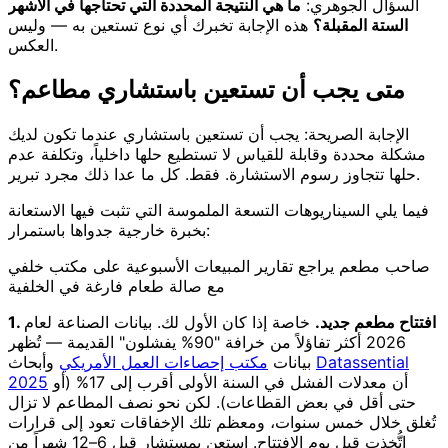
السؤال الجوهري:
ما هي النتيجة المحددة التي تحتاجها في الأشهر
الستة المقبلة؟
هذه الإجابة تخبرك أي نوع تستعين به — وليس
العكس.
متى يجب أن تستعين باستشاري مطاعم؟
الإجابة الصريحة: يجب أن تستعين باستشاري عندما تكون لديك
مشكلة محددة وقابلة للقياس لا تستطيع حلها داخلياً، وتكلفة عدم
حلها تتجاوز رسوم الاستشارة. فقط. كل ما عدا ذلك مجرد تبرير.
فيما يلي السيناريوهات التسعة الملموسة التي تثبت فيها الاستعانة
بخبرة خارجية جدواها باستمرار:
صاحب مطعم يراجع تقارير المبيعات الأسبوعية على مكتب خلفي
مع صالة طعام فارغة في الخلفية
1. افتتاح مطعم جديد.
خاصة إذا كان الأول لك. بيانات الصناعة لعام
2026 أكثر تفاؤلاً من خرافة "90% يفشلون" القديمة — تُظهر
Datassential
وأبحاث
بيانات
مكتب إحصاءات العمل الأمريكي
أن معدلات الفشل في السنة الأولى أقرب إلى 17% (أو
2025
حتى أقل في بعض القطاعات). لكن نحو نصف المطاعم لا تزال
تُغلق خلال خمس سنوات، ومعظم تلك الإخفاقات تعود إلى قرارات
اتُّخذت قبل يوم الافتتاح. استعن بمستشار قبل 6–12 شهراً من