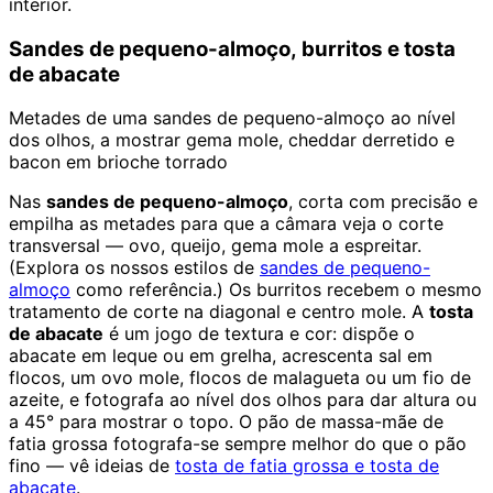
interior.
Sandes de pequeno-almoço, burritos e tosta
de abacate
Metades de uma sandes de pequeno-almoço ao nível
dos olhos, a mostrar gema mole, cheddar derretido e
bacon em brioche torrado
Nas
sandes de pequeno-almoço
, corta com precisão e
empilha as metades para que a câmara veja o corte
transversal — ovo, queijo, gema mole a espreitar.
(Explora os nossos estilos de
sandes de pequeno-
almoço
como referência.) Os burritos recebem o mesmo
tratamento de corte na diagonal e centro mole. A
tosta
de abacate
é um jogo de textura e cor: dispõe o
abacate em leque ou em grelha, acrescenta sal em
flocos, um ovo mole, flocos de malagueta ou um fio de
azeite, e fotografa ao nível dos olhos para dar altura ou
a 45° para mostrar o topo. O pão de massa-mãe de
fatia grossa fotografa-se sempre melhor do que o pão
fino — vê ideias de
tosta de fatia grossa e tosta de
abacate
.