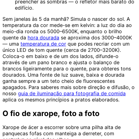
preencher as sombras — o refletor mais barato do
edifício.
Sem janelas às 5 da manhã? Simula o nascer do sol. A
temperatura da cor mede-se em kelvin: a luz do dia ao
meio-dia ronda os 5000–6500K, enquanto o brilho
quente da
hora dourada
se aproxima dos 3000–4000K
— uma
temperatura de cor
que podes recriar com um
único LED de tom quente (cerca de 2700–3200K).
Coloca-o em baixo e de um dos lados, difunde-o
através de um pano branco e ajusta o balanço de
brancos ligeiramente para o quente, para obteres tons
dourados. Uma fonte de luz suave, baixa e dourada
ganha sempre a um teto cheio de fluorescentes
apagados. Para saberes mais sobre direção e difusão, o
nosso
guia de iluminação para fotografia de comida
aplica os mesmos princípios a pratos elaborados.
O fio de xarope, foto a foto
Xarope de ácer a escorrer sobre uma pilha alta de
panquecas fofas com manteiga a derreter, com