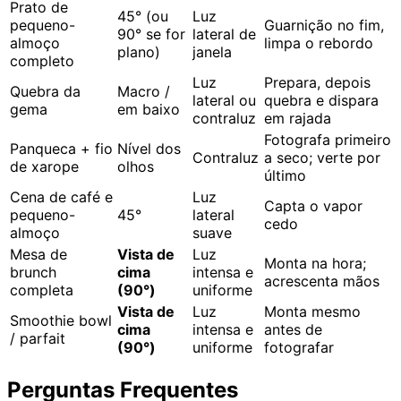
Prato de
45° (ou
Luz
pequeno-
Guarnição no fim,
90° se for
lateral de
almoço
limpa o rebordo
plano)
janela
completo
Luz
Prepara, depois
Quebra da
Macro /
lateral ou
quebra e dispara
gema
em baixo
contraluz
em rajada
Fotografa primeiro
Panqueca + fio
Nível dos
Contraluz
a seco; verte por
de xarope
olhos
último
Cena de café e
Luz
Capta o vapor
pequeno-
45°
lateral
cedo
almoço
suave
Mesa de
Vista de
Luz
Monta na hora;
brunch
cima
intensa e
acrescenta mãos
completa
(90°)
uniforme
Vista de
Luz
Monta mesmo
Smoothie bowl
cima
intensa e
antes de
/ parfait
(90°)
uniforme
fotografar
Perguntas Frequentes