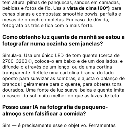
tem altura: pilhas de panquecas, sandes em camadas,
bebidas e fotos de fio. Usa a
vista de cima (90°)
para
cenas planas e compostas: smoothie bowls, parfaits e
mesas de brunch completas. Em caso de dúvida,
fotografa os três e fica com o mais forte.
Como obtenho luz quente de manhã se estou a
fotografar numa cozinha sem janelas?
Simula-a. Usa um único LED de tom quente (cerca de
2700–3200K), coloca-o em baixo e de um dos lados, e
difunde-o através de um lençol ou de uma cortina
transparente. Reflete uma cartolina branca do lado
oposto para suavizar as sombras, e ajusta o balanço de
brancos ligeiramente para o quente, para obteres tons
dourados. Uma fonte de luz suave, baixa e quente imita
o nascer do sol muito melhor do que as luzes de teto.
Posso usar IA na fotografia de pequeno-
almoço sem falsificar a comida?
Sim — é precisamente esse o objetivo. Ferramentas