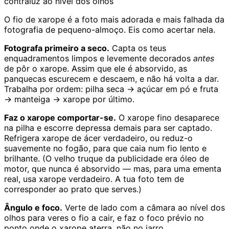
contraluz ao nível dos olhos
O fio de xarope é a foto mais adorada e mais falhada da
fotografia de pequeno-almoço. Eis como acertar nela.
Fotografa primeiro a seco.
Capta os teus
enquadramentos limpos e levemente decorados
antes
de pôr o xarope. Assim que ele é absorvido, as
panquecas escurecem e descaem, e não há volta a dar.
Trabalha por ordem: pilha seca → açúcar em pó e fruta
→ manteiga → xarope por último.
Faz o xarope comportar-se.
O xarope fino desaparece
na pilha e escorre depressa demais para ser captado.
Refrigera xarope de ácer verdadeiro, ou reduz-o
suavemente no fogão, para que caia num fio lento e
brilhante. (O velho truque da publicidade era óleo de
motor, que nunca é absorvido — mas, para uma ementa
real, usa xarope verdadeiro. A tua foto tem de
corresponder ao prato que serves.)
Ângulo e foco.
Verte de lado com a câmara ao nível dos
olhos para veres o fio a cair, e faz o foco prévio no
ponto onde o xarope aterra, não no jarro.