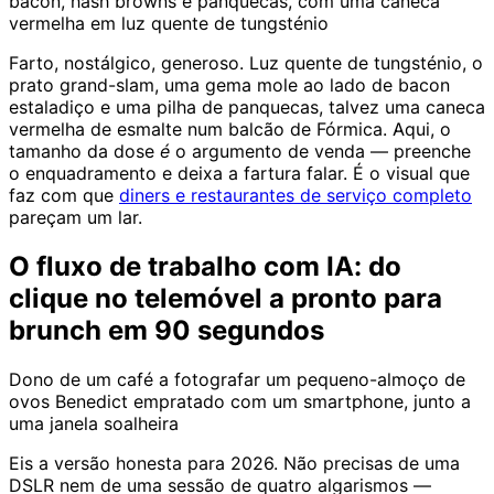
bacon, hash browns e panquecas, com uma caneca
vermelha em luz quente de tungsténio
Farto, nostálgico, generoso. Luz quente de tungsténio, o
prato grand-slam, uma gema mole ao lado de bacon
estaladiço e uma pilha de panquecas, talvez uma caneca
vermelha de esmalte num balcão de Fórmica. Aqui, o
tamanho da dose
é
o argumento de venda — preenche
o enquadramento e deixa a fartura falar. É o visual que
faz com que
diners e restaurantes de serviço completo
pareçam um lar.
O fluxo de trabalho com IA: do
clique no telemóvel a pronto para
brunch em 90 segundos
Dono de um café a fotografar um pequeno-almoço de
ovos Benedict empratado com um smartphone, junto a
uma janela soalheira
Eis a versão honesta para 2026. Não precisas de uma
DSLR nem de uma sessão de quatro algarismos —