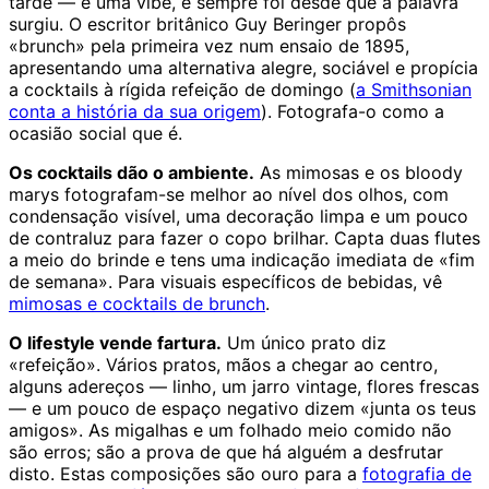
tarde — é uma vibe, e sempre foi desde que a palavra
surgiu. O escritor britânico Guy Beringer propôs
«brunch» pela primeira vez num ensaio de 1895,
apresentando uma alternativa alegre, sociável e propícia
a cocktails à rígida refeição de domingo (
a Smithsonian
conta a história da sua origem
). Fotografa-o como a
ocasião social que é.
Os cocktails dão o ambiente.
As mimosas e os bloody
marys fotografam-se melhor ao nível dos olhos, com
condensação visível, uma decoração limpa e um pouco
de contraluz para fazer o copo brilhar. Capta duas flutes
a meio do brinde e tens uma indicação imediata de «fim
de semana». Para visuais específicos de bebidas, vê
mimosas e cocktails de brunch
.
O lifestyle vende fartura.
Um único prato diz
«refeição». Vários pratos, mãos a chegar ao centro,
alguns adereços — linho, um jarro vintage, flores frescas
— e um pouco de espaço negativo dizem «junta os teus
amigos». As migalhas e um folhado meio comido não
são erros; são a prova de que há alguém a desfrutar
disto. Estas composições são ouro para a
fotografia de