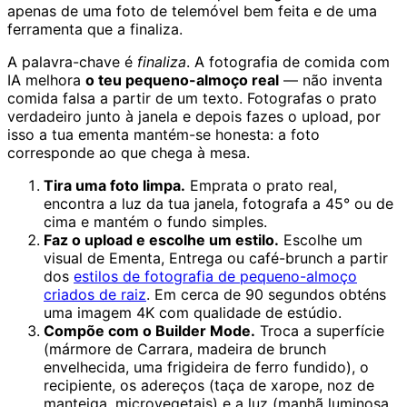
apenas de uma foto de telemóvel bem feita e de uma
ferramenta que a finaliza.
A palavra-chave é
finaliza
. A fotografia de comida com
IA melhora
o teu pequeno-almoço real
— não inventa
comida falsa a partir de um texto. Fotografas o prato
verdadeiro junto à janela e depois fazes o upload, por
isso a tua ementa mantém-se honesta: a foto
corresponde ao que chega à mesa.
Tira uma foto limpa.
Emprata o prato real,
encontra a luz da tua janela, fotografa a 45° ou de
cima e mantém o fundo simples.
Faz o upload e escolhe um estilo.
Escolhe um
visual de Ementa, Entrega ou café-brunch a partir
dos
estilos de fotografia de pequeno-almoço
criados de raiz
. Em cerca de 90 segundos obténs
uma imagem 4K com qualidade de estúdio.
Compõe com o Builder Mode.
Troca a superfície
(mármore de Carrara, madeira de brunch
envelhecida, uma frigideira de ferro fundido), o
recipiente, os adereços (taça de xarope, noz de
manteiga, microvegetais) e a luz (manhã luminosa