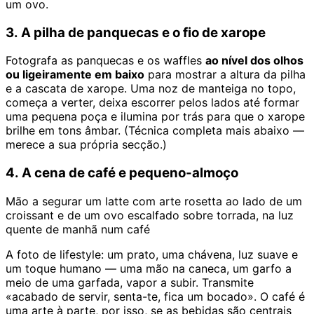
um ovo.
3. A pilha de panquecas e o fio de xarope
Fotografa as panquecas e os waffles
ao nível dos olhos
ou ligeiramente em baixo
para mostrar a altura da pilha
e a cascata de xarope. Uma noz de manteiga no topo,
começa a verter, deixa escorrer pelos lados até formar
uma pequena poça e ilumina por trás para que o xarope
brilhe em tons âmbar. (Técnica completa mais abaixo —
merece a sua própria secção.)
4. A cena de café e pequeno-almoço
Mão a segurar um latte com arte rosetta ao lado de um
croissant e de um ovo escalfado sobre torrada, na luz
quente de manhã num café
A foto de lifestyle: um prato, uma chávena, luz suave e
um toque humano — uma mão na caneca, um garfo a
meio de uma garfada, vapor a subir. Transmite
«acabado de servir, senta-te, fica um bocado». O café é
uma arte à parte, por isso, se as bebidas são centrais