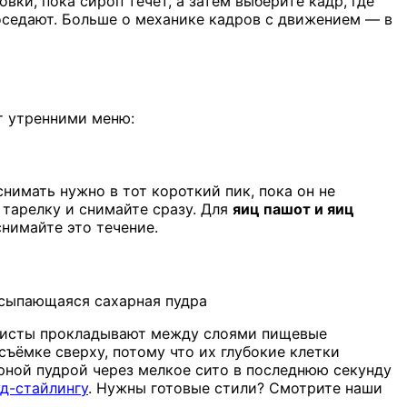
овки, пока сироп течёт, а затем выберите кадр, где
 оседают. Больше о механике кадров с движением — в
т утренними меню:
нимать нужно в тот короткий пик, пока он не
 тарелку и снимайте сразу. Для
яиц пашот и яиц
снимайте это течение.
осыпающаяся сахарная пудра
тилисты прокладывают между слоями пищевые
съёмке сверху, потому что их глубокие клетки
рной пудрой через мелкое сито в последнюю секунду
уд-стайлингу
. Нужны готовые стили? Смотрите наши