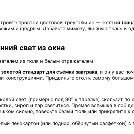
стройте простой цветовой треугольник — жёлтый (яйца,
свежим и щедрым. Добавьте мимозу, льняную ткань и од
нний свет из окна
ивателем из тюля и белым отражателем
 золотой стандарт для съёмки завтрака
, и он у вас п
 конструкциями. Придвиньте стол к самому большому 
овой свет (примерно под 90° к тарелке) скользит по е
елтки, сироп и пар светиться. Прямая вспышка в лоб де
ишком сильно, повесьте белый тюль или прикрепите к 
лый пенокартон (или поднос, обёрнутый салфеткой) с 