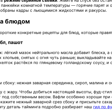
 в
режиме серийной съёмки
. Жмите на спуск без остан
е панкейки комнатной температуры — горячие парят и
азобраны кадры с льющимися жидкостями и ракурсы.
за блюдом
Короткие конкретные рецепты для блюд, которые правя
мбл, пашот
: лёгкий мазок нейтрального масла добавит блеска, а с
 хлопьев, снятых с огня чуть раньше; выкладывайте на
желток растёкся по глянцевому голландскому соусу, и 
 сбоку: нежная заварная серединка, сироп, малина и 
ылу с жару. Чтобы добиться настоящей высоты, фуд-с
ет под собственным весом. Вафли особенно хороши при 
кажите нежный заварной срез сбоку и присыпьте саха
 эту деталь тайминга подробно разбирает наш
гид по ф