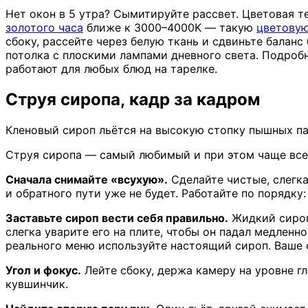
Нет окон в 5 утра? Сымитируйте рассвет. Цветовая т
золотого часа
ближе к 3000–4000K — такую
цветовую
сбоку, рассейте через белую ткань и сдвиньте баланс
потолка с плоскими лампами дневного света. Подроб
работают для любых блюд на тарелке.
Струя сиропа, кадр за кадром
Кленовый сироп льётся на высокую стопку пышных па
Струя сиропа — самый любимый и при этом чаще всего
Сначала снимайте «всухую».
Сделайте чистые, слегк
и обратного пути уже не будет. Работайте по порядк
Заставьте сироп вести себя правильно.
Жидкий сироп 
слегка уварите его на плите, чтобы он падал медлен
реального меню используйте настоящий сироп. Ваше ф
Угол и фокус.
Лейте сбоку, держа камеру на уровне гла
кувшинчик.