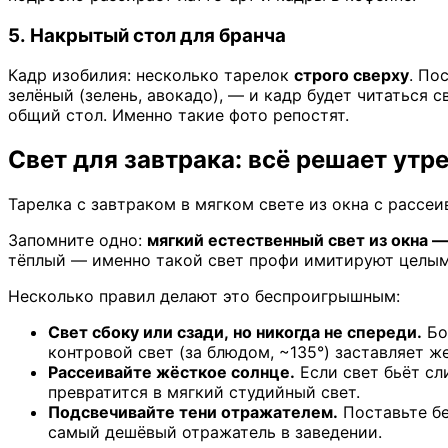
5. Накрытый стол для бранча
Кадр изобилия: несколько тарелок
строго сверху
. По
зелёный (зелень, авокадо), — и кадр будет читаться 
общий стол. Именно такие фото репостят.
Свет для завтрака: всё решает утре
Тарелка с завтраком в мягком свете из окна с рассе
Запомните одно:
мягкий естественный свет из окна —
тёплый — именно такой свет профи имитируют целыми
Несколько правил делают это беспроигрышным:
Свет сбоку или сзади, но никогда не спереди.
Бок
контровой свет (за блюдом, ~135°) заставляет ж
Рассеивайте жёсткое солнце.
Если свет бьёт сл
превратится в мягкий студийный свет.
Подсвечивайте тени отражателем.
Поставьте бе
самый дешёвый отражатель в заведении.