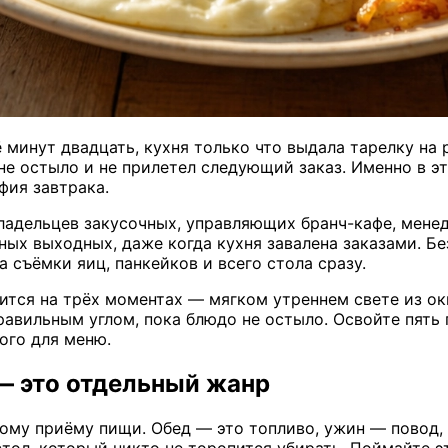
ё минут двадцать, кухня только что выдала тарелку на 
 не остыло и не прилетел следующий заказ. Именно в э
фия завтрака.
владельцев закусочных, управляющих бранч-кафе, мене
х выходных, даже когда кухня завалена заказами. Без
 съёмки яиц, панкейков и всего стола сразу.
тся на трёх моментах — мягком утреннем свете из ок
правильным углом, пока блюдо не остыло. Освойте пять
вого для меню.
— это отдельный жанр
ому приёму пищи. Обед — это топливо, ужин — повод, а