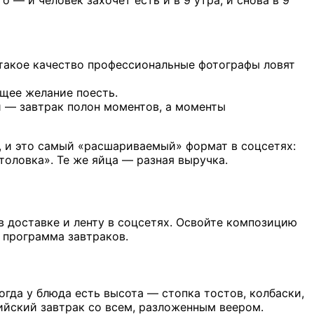
 — и человек захочет есть и в 9 утра, и снова в 9
 такое качество профессиональные фотографы ловят
бщее желание поесть.
й — завтрак полон моментов, а моменты
, и это самый «расшариваемый» формат в соцсетях:
столовка». Те же яйца — разная выручка.
 доставке и ленту в соцсетях. Освойте композицию
я программа завтраков.
 когда у блюда есть высота — стопка тостов, колбаски,
ийский завтрак со всем, разложенным веером.