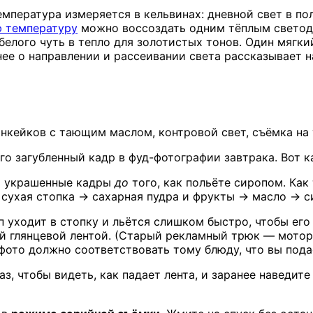
емпература измеряется в кельвинах: дневной свет в по
 температуру
можно воссоздать одним тёплым светоди
 белого чуть в тепло для золотистых тонов. Один мягк
нее о направлении и рассеивании света рассказывает 
нкейков с тающим маслом, контровой свет, съёмка на 
 загубленный кадр в фуд-фотографии завтрака. Вот как
а украшенные кадры
до
того, как польёте сиропом. Как
у: сухая стопка → сахарная пудра и фрукты → масло → 
уходит в стопку и льётся слишком быстро, чтобы его
ной глянцевой лентой. (Старый рекламный трюк — мотор
ото должно соответствовать тому блюду, что вы пода
з, чтобы видеть, как падает лента, и заранее наведите 