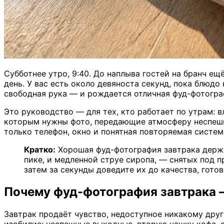
Субботнее утро, 9:40. До наплыва гостей на бранч ещ
день. У вас есть около девяноста секунд, пока блюдо
свободная рука — и рождается отличная фуд-фотогра
Это руководство — для тех, кто работает по утрам: 
которым нужны фото, передающие атмосферу неспешны
только телефон, окно и понятная повторяемая система
Кратко:
Хорошая фуд-фотография завтрака держи
пике, и медленной струе сиропа, — снятых под 
затем за секунды доведите их до качества, гото
Почему фуд-фотография завтрака 
Завтрак продаёт чувство, недоступное никакому друг