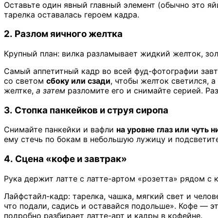
Оставьте один явный главный элемент (обычно это яй
тарелка оставалась героем кадра.
2. Разлом яичного желтка
Крупный план: вилка разламывает жидкий желток, зо
Самый аппетитный кадр во всей фуд-фотографии завт
со светом
сбоку или сзади
, чтобы желток светился, а
желтке,
а затем
разломите его и снимайте серией. Ра
3. Стопка панкейков и струя сиропа
Снимайте панкейки и вафли
на уровне глаз или чуть 
ему стечь по бокам в небольшую лужицу и подсветите
4. Сцена «кофе и завтрак»
Рука держит латте с латте-артом «розетта» рядом с 
Лайфстайл-кадр: тарелка, чашка, мягкий свет и челов
что подали, садись и оставайся подольше». Кофе — э
подробно разбирает латте-арт и кадры в кофейне.