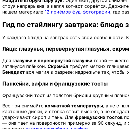
Найдите вторую пару рук.
Один льёт, другой снимает
струя непрерывна, а капля вот-вот сорвётся. Держит
нашем материале
12 приёмов фуд-фотографии
, где р
Гид по стайлингу завтрака: блюдо 
У каждого блюда на завтрак есть свои особенности. 
Яйца: глазунья, перевёрнутая глазунья, скрэ
Для
глазуньи и перевёрнутой глазуньи
герой — желток
затянулся плёнкой.
Скрэмбл
требует мягких глянцевых
Бенедикт
вся магия в разрезе: надрежьте так, чтобы 
Панкейки, вафли и французские тосты
Французский тост из толстой бриоши крупным планом
Все три снимайте
комнатной температуры
, а не с п
картонные диски, и стопка стоит высоко, а не оседа
удерживают сироп и тень. Для
французских тостов
по
— она тает на поверхности примерно за 90 секунд, и
варианты
съёмки панкейков и вафель
.