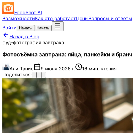
FoodShot AI
Возможности
Как это работает
Цены
Вопросы и ответы
Войти
Начать
Начать
Назад в Blog
фуд-фотография завтрака
Фотосъёмка завтрака: яйца, панкейки и бранч
Али Танис
9 июня 2026 г.
16 мин. чтения
Поделиться: