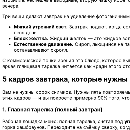
изобилие: неспешные выходные, вторую чашку кофе, ст
вечера.
Три вещи делают завтрак на удивление фотогеничным
Мягкий утренний свет.
Завтрак подают, когда со
весь день.
Блеск желтка.
Жидкий желток — это жидкое золот
Естественное движение.
Сироп, льющийся на пан
останавливают скролл.
С коммерческой точки зрения это блюдо, которое вы
яркая глянцевая тарелка читается как «ради этого ст
5 кадров завтрака, которые нужн
Вам не нужны сорок снимков. Нужны пять повторяемы
этих кадров — и вы покроете примерно 90% того, что
1. Главная тарелка (полный завтрак)
Рабочая лошадка меню: полная тарелка, снятая под
уг
горка хашбраунов. Переходите на съёмку сверху, ког