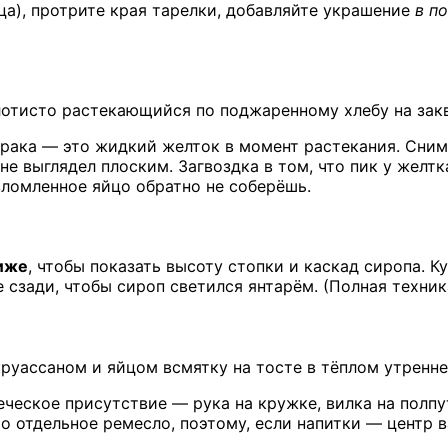
ца), протрите края тарелки, добавляйте украшение
в п
лотисто растекающийся по поджаренному хлебу на закв
рака — это жидкий желток в момент растекания. Сним
 не выглядел плоским. Загвоздка в том, что пик у желт
зломленное яйцо обратно не соберёшь.
ниже
, чтобы показать высоту стопки и каскад сиропа. К
 сзади, чтобы сироп светился янтарём. (Полная техник
круассаном и яйцом всмятку на тосте в тёплом утренн
еческое присутствие — рука на кружке, вилка на полпу
то отдельное ремесло, поэтому, если напитки — центр 