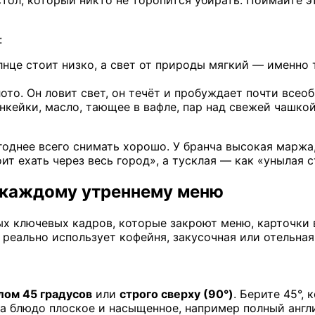
ол, который никто не торопится убирать. Поймайте это
:
лнце стоит низко, а свет от природы мягкий — именно
о. Он ловит свет, он течёт и пробуждает почти всео
кейки, масло, тающее в вафле, пар над свежей чашко
годнее всего снимать хорошо. У бранча высокая маржа
оит ехать через весь город», а тусклая — как «унылая 
ы каждому утреннему меню
х ключевых кадров, которые закроют меню, карточки в
 реально использует кофейня, закусочная или отельна
лом 45 градусов
или
строго сверху (90°)
. Берите 45°,
да блюдо плоское и насыщенное, например полный англ