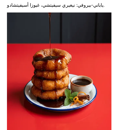
ياباني-بيروفي: نيغيري سيفيتشي، غيوزا أسيفيتشادو.