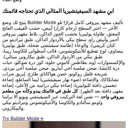
ابنِ مشهد السيفيتشيريا المثالي الذي تحتاجه قائمتك
يتيح لك وضع Builder Mode تأليف مشهد بيروفي كامل قرارًا تلو
الآخر — اختر السطح (رخام كارارا أبيض، خشب القيقب الفاتح
المعتق، طاولة بولييريا بخشب الجوز الداكن، بلاط مقهى بيروفي
أحمر وأبيض زاهٍ، سطح نيكي بالأردواز الداكن، طبق تيراديتو من
كتان كريمي)، والوعاء (طاسة سيفيتشي ضحلة، طبق بولييريا
بيضاوي، لوح تقطيع للأنتيكوتشوس، قالب أسطواني للكاوسا ريينا،
طبق نيكي من الأردواز الداكن، طبق بيكاروني مينائي)،
والإكسسوارات (وتد بطاطس كاموتي حلوة، كوز ذرة شوكلو، حبات
ذرة كانتشا، صحن صلصة أخي أماريو، صحن صلصة أخي بيردي،
شريحة فلفل روكوتو، غصن هواكاتاي طازج، إبريق شراب
تشانكاكا)، والإضاءة (ضوء نهار سيفيتشيريا ليما الساطع، إضاءة
تنغستن دافئة للبولييريا، إضاءة نيكي درامية من الأعلى، إضاءة
مقهى دافئة بعد الظهر).
كل طبق في قائمتك يبدو وكأنه من مطعم
بيروفي واحد
— نفس لغة التركيب عبر السيفيتشي وبويو آلا براسا
ولومو سالتادو والكاوسا والأنتيكوتشوس وتيراديتو نيكي
والبيكاروني.
Try Builder Mode
→