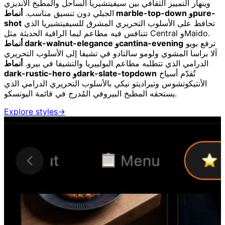
وينهار التمييز الثقافي بين سيفيتشيريا الساحل والمطبخ الأنديزي
الجبلي دون تنسيق مناسب.
أنماط marble-top-down وpure-
تحافظ على الأسلوب التحريري المشرق للسيفيتشيريا الذي
shot
تتنافس فيه مطاعم ليما الراقية الحديثة مثل Central وMaido.
ترفع بويو
أنماط dark-walnut-elegance وcantina-evening
آلا براسا المشوي ولومو سالتادو في تشيفا إلى الأسلوب التحريري
الدرامي الذي تتطلبه مطاعم البولييريا والتشيفا في بيرو.
أنماط
تُقدّم أسياخ
dark-rustic-hero وdark-slate-topdown
الأنتيكوتشوس وتيراديتو نيكي بالأسلوب التحريري الدرامي الذي
يستحقه المطبخ البيروفي المُدرج في قائمة اليونسكو.
Explore styles
→