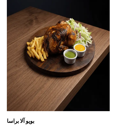
بويو آلا براسا