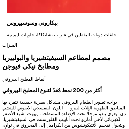
بيكاروني وسوسبيروس
حلقات دونات اليقطين في شراب تشانكاكا، حلويات ليمينية.
الميزات
مصمم لمطاعم السيفيتشيريا والبولييريا
ومطابخ نيكي فيوجن
أنماط المطبخ البيروفي
أكثر من 200 نمط مُعَدّ لتنوع المطبخ البيروفي
يواجه تصوير الطعام البيروفي مشاكل بصرية حقيقية تتفرد بها
المناطق الطهوية الثلاث لبيرو — اللون البنفسجي الأيقوني لليتشي
دي تيغري يبدو موحلًا تحت الإضاءة المسطحة، ويبهت تشبع الأصفر
الكهربائي لأخي أماريو تحت أنابيب الفلورسنت في السيفيتشيريا،
ويتحول تفحيم الأنتيكوتشوس من الكراميل إلى المحروق في ثوانٍ،