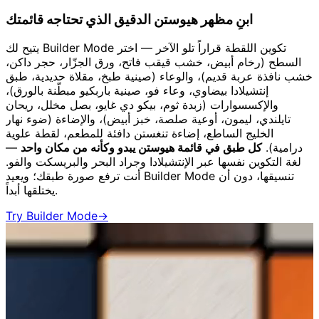
ابنِ مظهر هيوستن الدقيق الذي تحتاجه قائمتك
يتيح لك Builder Mode تكوين اللقطة قراراً تلو الآخر — اختر
السطح (رخام أبيض، خشب قيقب فاتح، ورق الجزّار، حجر داكن،
خشب نافذة عربة قديم)، والوعاء (صينية طبخ، مقلاة حديدية، طبق
إنتشيلادا بيضاوي، وعاء فو، صينية باربكيو مبطّنة بالورق)،
والإكسسوارات (زبدة ثوم، بيكو دي غايو، بصل مخلل، ريحان
تايلندي، ليمون، أوعية صلصة، خبز أبيض)، والإضاءة (ضوء نهار
الخليج الساطع، إضاءة تنغستن دافئة للمطعم، لقطة علوية
درامية).
كل طبق في قائمة هيوستن يبدو وكأنه من مكان واحد
—
لغة التكوين نفسها عبر الإنتشيلادا وجراد البحر والبريسكت والفو.
أنت ترفع صورة طبقك؛ ويعيد Builder Mode تنسيقها، دون أن
يختلقها أبداً.
Try Builder Mode
→