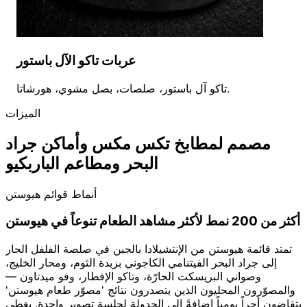
عربات تاكو الآل باستور
تاكو آل باستور، صلصات، بصل مشوي، هورشاتا.
الميزات
مصمم لمطابخ تكس مكس وأماكن جراد
البحر ومطاعم الباربكيو
أنماط قوائم هيوستن
أكثر من 200 نمط لأكثر مشاهد الطعام تنوعاً في هيوستن
تمتد قائمة هيوستن من الإنتشيلادا بالجبن في صلصة الفلفل الحار
إلى جراد البحر الفيتنامي الكاجوني بزبدة الثوم، ومحار الخليج،
وصواني البريسكت الحارّة، وتاكو الإفطار، وفو ميدتاون —
والمصوّرون المحليون الذين يتصدرون نتائج 'مصوّر طعام هيوستن'
يتقاضون أجراً يومياً إضافةً إلى الجدولة لجلسة تصوير واحدة. يغطي