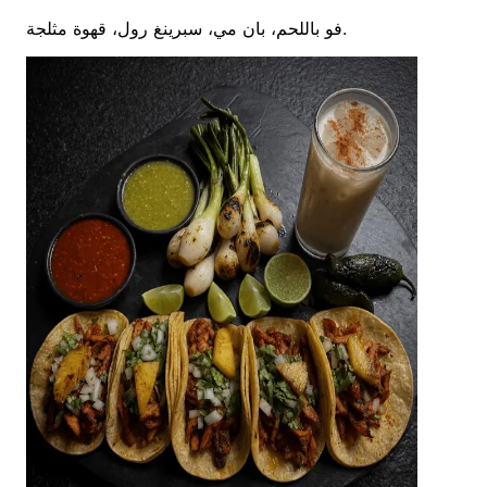
فو باللحم، بان مي، سبرينغ رول، قهوة مثلجة.