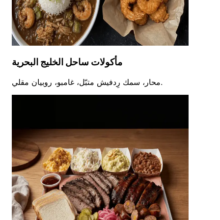
مأكولات ساحل الخليج البحرية
محار، سمك رِدفيش متبّل، غامبو، روبيان مقلي.