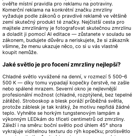
ověřte místní pravidla pro reklamu na potraviny.
Komerční reklama na konkrétní značku zmrzliny
vyžaduje podle zákonů o pravdivé reklamě ve většině
zemí skutečný produkt té značky. Nejčistší cesta pro
majitele zmrzlinárny je fotografovat skutečnou zmrzlinu
a doladit ji pomocí AI editace — zůstanete v souladu se
zákonem, budujete důvěru a neriskujete, že si zákazník
všimne, že menu ukazuje něco, co si u vás vlastně
koupit nemůže.
Jaké světlo je pro focení zmrzliny nejlepší?
Chladné světlo vyvážené na denní, v rozmezí 5 500–6
500 K — díky tomu vypadají kopečky čerstvě, ne zašle
nebo spálené mrazem. Severní okno je nejlevnější
profesionální možnost (chladné, rozptýlené, bez tepelné
zátěže). Stroboskop a blesk poráží průběžná světla,
protože záblesk je tak krátký, že motivu nepřidá žádné
teplo. Vyhněte se horkým tungstenovým lampám a
výkonným LEDkám do třiceti centimetrů od zmrzliny.
Záleží i na směru: boční světlo pod úhlem 45° shora
vykrajuje viditelnou texturu do rýh kopečku; protisvětlo