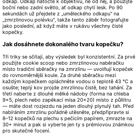
odkap. Odkap natočte k objektivu, ne od něj, a použijte
boční nebo zadní světlo, ať odkap chytí lesk. Po 90
sekundách už přejdete z „uměleckého odkapu" na
„zmrzlinovou polévku", takže tento záběr fotografujte
jako poslední, až když máte v rukávu všechny čisté
kopečky.
Jak dosáhnete dokonalého tvaru kopečku?
Tři triky se sčítají, aby výsledek byl konzistentní. Za prvé
použijte cookie scoop nebo zmrzlinovou naběračku
místo tradiční sběračky na zmrzlinu — uvolňují kopeček
do rovnoměrnější koule. Za druhé sběračku mezi
každým kopečkem opláchněte vodou o teplotě 43 °C a
osušte; teplý kov projde zmrzlinou čistě, bez tahání. Za
třetí naberte z dlouhé mělké nádoby (forma na chleba
9×5, plech nebo zapékací mísa 20×20) místo z půllitru
— máte dost rozjezdu na jeden dlouhý plynulý tah. Před
nabíráním zmrzlinu pořádně utěsněte, předpřipravte si
8–12 kopečků na plechu s pečicím papírem, zmrazte na
30+ minut a pak si vyberte jen ty s prémiovou známkou
pro skutečné focení.