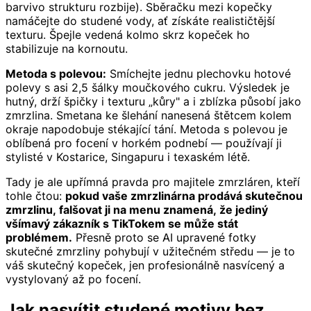
barvivo strukturu rozbije). Sběračku mezi kopečky
namáčejte do studené vody, ať získáte realističtější
texturu. Špejle vedená kolmo skrz kopeček ho
stabilizuje na kornoutu.
Metoda s polevou:
Smíchejte jednu plechovku hotové
polevy s asi 2,5 šálky moučkového cukru. Výsledek je
hutný, drží špičky i texturu „kůry" a i zblízka působí jako
zmrzlina. Smetana ke šlehání nanesená štětcem kolem
okraje napodobuje stékající tání. Metoda s polevou je
oblíbená pro focení v horkém podnebí — používají ji
stylisté v Kostarice, Singapuru i texaském létě.
Tady je ale upřímná pravda pro majitele zmrzláren, kteří
tohle čtou:
pokud vaše zmrzlinárna prodává skutečnou
zmrzlinu, falšovat ji na menu znamená, že jediný
všímavý zákazník s TikTokem se může stát
problémem.
Přesně proto se AI upravené fotky
skutečné zmrzliny pohybují v užitečném středu — je to
váš skutečný kopeček, jen profesionálně nasvícený a
vystylovaný až po focení.
Jak nasvítit studené motivy bez