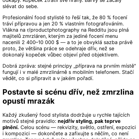
odkapy. Kopeček ztratil své hrany. Barvy se začaly
slévat do sebe.
Profesionální food stylisté to řeší tak, že 80 % focení
tráví přípravou a jen 20 % vlastním fotografováním.
Vlákna na r/productphotography na Redditu jsou plná
majitelů zmrzláren, kterým za jediné focení menu
nacenili 2 400–10 000 $ — a to je obvyklá sazba právě
proto, že většina práce se odehraje dřív, než se
dokonalý kopeček vůbec objeví před objektivem.
Dobrá zpráva: stejné principy „příprava na prvním místě"
fungují i v malé zmrzlinárně s mobilním telefonem. Stačí
vědět, co si připravit a v jakém pořadí.
Postavte si scénu dřív, než zmrzlina
opustí mrazák
Každý zkušený food stylista dodržuje u rychle tajících
motivů stejné pravidlo:
nejdřív styling, pak teprve
plnění.
Celou scénu — rekvizity, světlo, ostření, expozici
i kompozici — dokončete a zafixujte s něčím, co není