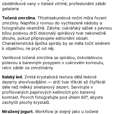
obdélníkové vany v italské vitríně, profesionální záběr
gelaterie
Točená zmrzlina.
Třicetisekundová noční můra focení
zmrzliny. Naplňte ji rovnou do vychlazené nádoby a
fotografujte okamžitě. Záloha: cukrářský sáček s pevnou
bílou polevou drží dokonalý spirálový tvar nekonečně
dlouho, pokud připravujete editoriální obsah.
Charakteristická špička spirály by se měla točit směrem
k objektivu, ne pryč od něj.
Vanilková točená zmrzlina se spirálou, čokoládovou
polevou a barevným posypem v cukrovém kornoutu,
retro záběr ze zmrzlinárny
Italský led.
Zrnitá krystalická textura dělá ledové
dezerty shovívavějšími — drží tvar třikrát až čtyřikrát
déle než měkký smetanový dezert. Servírujte v
profilovaných papírových kelímcích pro barevný
kontrast. Povrch fotografujte pod úhlem 60°, abyste
zachytili plochy krystalů.
Mražený jogurt.
Workflow je stejný jako u točené