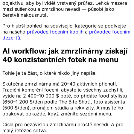
objektivu, aby byl vidět vrstvený průřez. Lehká mezera
mezi sušenkou a zmrzlinou nevadí — působí jako
čerstvě nakousnutá.
Pro hlubší pohled na související kategorie se podívejte
na našeho
průvodce focením koblih
a
průvodce focením
dezertů
.
AI workflow: jak zmrzlinárny získají
40 konzistentních fotek na menu
Tohle je ta část, o které nikdo jiný nepíše.
Skutečná zmrzlinárna má 20–40 aktivních příchutí.
Tradiční komerční focení, abyste je všechny zachytili,
vyjde na 2 400–10 000 $ poté, co přidáte food stylistu
(650–1 200 $/den podle The Bite Shot), foto asistenta
(500 $/den), pronájem studia a rekvizity. A musíte ho
opakovat pokaždé, když změníte sezónní menu.
Čísla pro nezávislou zmrzlinárnu prostě nesedí. A pro
malý řetězec sotva.