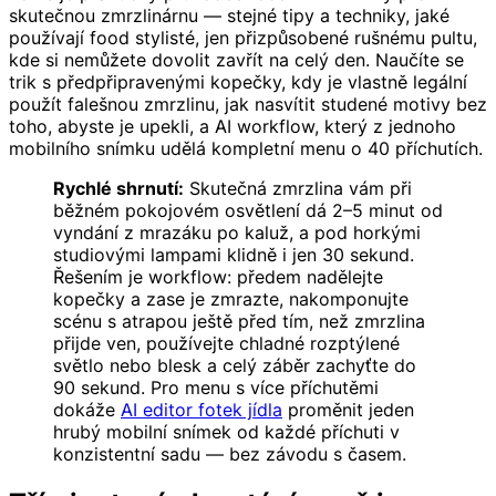
skutečnou zmrzlinárnu — stejné tipy a techniky, jaké
používají food stylisté, jen přizpůsobené rušnému pultu,
kde si nemůžete dovolit zavřít na celý den. Naučíte se
trik s předpřipravenými kopečky, kdy je vlastně legální
použít falešnou zmrzlinu, jak nasvítit studené motivy bez
toho, abyste je upekli, a AI workflow, který z jednoho
mobilního snímku udělá kompletní menu o 40 příchutích.
Rychlé shrnutí:
Skutečná zmrzlina vám při
běžném pokojovém osvětlení dá 2–5 minut od
vyndání z mrazáku po kaluž, a pod horkými
studiovými lampami klidně i jen 30 sekund.
Řešením je workflow: předem nadělejte
kopečky a zase je zmrazte, nakomponujte
scénu s atrapou ještě před tím, než zmrzlina
přijde ven, používejte chladné rozptýlené
světlo nebo blesk a celý záběr zachyťte do
90 sekund. Pro menu s více příchutěmi
dokáže
AI editor fotek jídla
proměnit jeden
hrubý mobilní snímek od každé příchuti v
konzistentní sadu — bez závodu s časem.