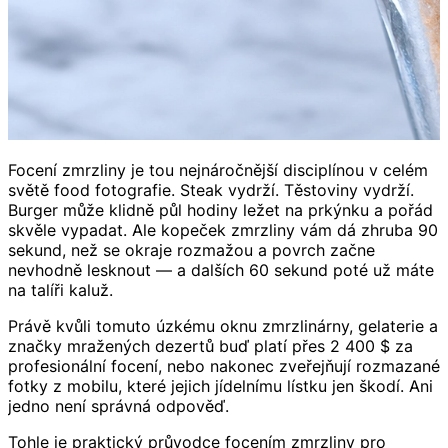
Focení zmrzliny je tou nejnáročnější disciplínou v celém
světě food fotografie. Steak vydrží. Těstoviny vydrží.
Burger může klidně půl hodiny ležet na prkýnku a pořád
skvěle vypadat. Ale kopeček zmrzliny vám dá zhruba 90
sekund, než se okraje rozmažou a povrch začne
nevhodně lesknout — a dalších 60 sekund poté už máte
na talíři kaluž.
Právě kvůli tomuto úzkému oknu zmrzlinárny, gelaterie a
značky mražených dezertů buď platí přes 2 400 $ za
profesionální focení, nebo nakonec zveřejňují rozmazané
fotky z mobilu, které jejich jídelnímu lístku jen škodí. Ani
jedno není správná odpověď.
Tohle je praktický průvodce focením zmrzliny pro