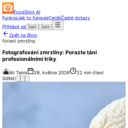
FoodShot AI
Funkce
Jak to funguje
Ceník
Časté dotazy
Přihlásit se
Začít
Začít
Zpět na Blog
focení zmrzliny
Fotografování zmrzliny: Porazte tání
profesionálními triky
Ali Tanis
28. května 2026
22 min čtení
Sdílet: