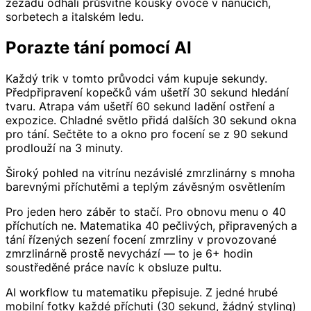
zezadu odhalí průsvitné kousky ovoce v nanucích,
sorbetech a italském ledu.
Porazte tání pomocí AI
Každý trik v tomto průvodci vám kupuje sekundy.
Předpřipravení kopečků vám ušetří 30 sekund hledání
tvaru. Atrapa vám ušetří 60 sekund ladění ostření a
expozice. Chladné světlo přidá dalších 30 sekund okna
pro tání. Sečtěte to a okno pro focení se z 90 sekund
prodlouží na 3 minuty.
Široký pohled na vitrínu nezávislé zmrzlinárny s mnoha
barevnými příchutěmi a teplým závěsným osvětlením
Pro jeden hero záběr to stačí. Pro obnovu menu o 40
příchutích ne. Matematika 40 pečlivých, připravených a
tání řízených sezení focení zmrzliny v provozované
zmrzlinárně prostě nevychází — to je 6+ hodin
soustředěné práce navíc k obsluze pultu.
AI workflow tu matematiku přepisuje. Z jedné hrubé
mobilní fotky každé příchuti (30 sekund, žádný styling)