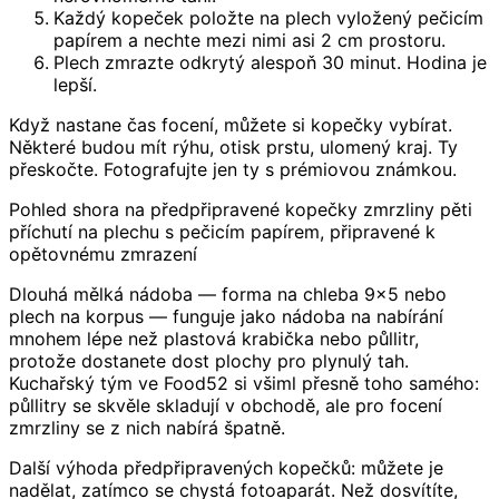
Každý kopeček položte na plech vyložený pečicím
papírem a nechte mezi nimi asi 2 cm prostoru.
Plech zmrazte odkrytý alespoň 30 minut. Hodina je
lepší.
Když nastane čas focení, můžete si kopečky vybírat.
Některé budou mít rýhu, otisk prstu, ulomený kraj. Ty
přeskočte. Fotografujte jen ty s prémiovou známkou.
Pohled shora na předpřipravené kopečky zmrzliny pěti
příchutí na plechu s pečicím papírem, připravené k
opětovnému zmrazení
Dlouhá mělká nádoba — forma na chleba 9×5 nebo
plech na korpus — funguje jako nádoba na nabírání
mnohem lépe než plastová krabička nebo půllitr,
protože dostanete dost plochy pro plynulý tah.
Kuchařský tým ve Food52 si všiml přesně toho samého:
půllitry se skvěle skladují v obchodě, ale pro focení
zmrzliny se z nich nabírá špatně.
Další výhoda předpřipravených kopečků: můžete je
nadělat, zatímco se chystá fotoaparát. Než dosvítíte,