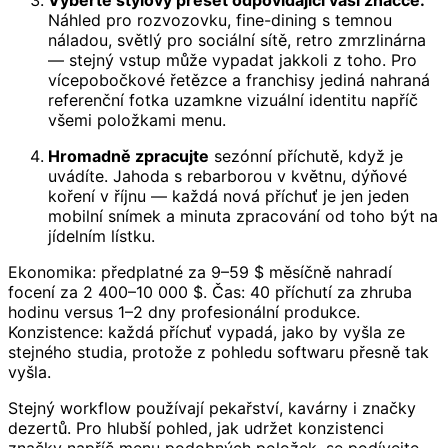
Náhled pro rozvozovku, fine-dining s temnou
náladou, světlý pro sociální sítě, retro zmrzlinárna
— stejný vstup může vypadat jakkoli z toho. Pro
vícepobočkové řetězce a franchisy jediná nahraná
referenční fotka uzamkne vizuální identitu napříč
všemi položkami menu.
Hromadně zpracujte
sezónní příchutě, když je
uvádíte. Jahoda s rebarborou v květnu, dýňové
koření v říjnu — každá nová příchuť je jen jeden
mobilní snímek a minuta zpracování od toho být na
jídelním lístku.
Ekonomika: předplatné za 9–59 $ měsíčně nahradí
focení za 2 400–10 000 $. Čas: 40 příchutí za zhruba
hodinu versus 1–2 dny profesionální produkce.
Konzistence: každá příchuť vypadá, jako by vyšla ze
stejného studia, protože z pohledu softwaru přesně tak
vyšla.
Stejný workflow používají pekařství, kavárny i značky
dezertů. Pro hlubší pohled, jak udržet konzistenci
značky napříč menu podobných položek, se podívejte