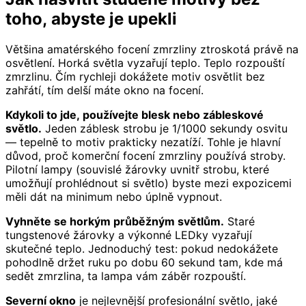
toho, abyste je upekli
Většina amatérského focení zmrzliny ztroskotá právě na
osvětlení. Horká světla vyzařují teplo. Teplo rozpouští
zmrzlinu. Čím rychleji dokážete motiv osvětlit bez
zahřátí, tím delší máte okno na focení.
Kdykoli to jde, používejte blesk nebo zábleskové
světlo.
Jeden záblesk strobu je 1/1000 sekundy osvitu
— tepelně to motiv prakticky nezatíží. Tohle je hlavní
důvod, proč komerční focení zmrzliny používá stroby.
Pilotní lampy (souvislé žárovky uvnitř strobu, které
umožňují prohlédnout si světlo) byste mezi expozicemi
měli dát na minimum nebo úplně vypnout.
Vyhněte se horkým průběžným světlům.
Staré
tungstenové žárovky a výkonné LEDky vyzařují
skutečné teplo. Jednoduchý test: pokud nedokážete
pohodlně držet ruku po dobu 60 sekund tam, kde má
sedět zmrzlina, ta lampa vám záběr rozpouští.
Severní okno
je nejlevnější profesionální světlo, jaké