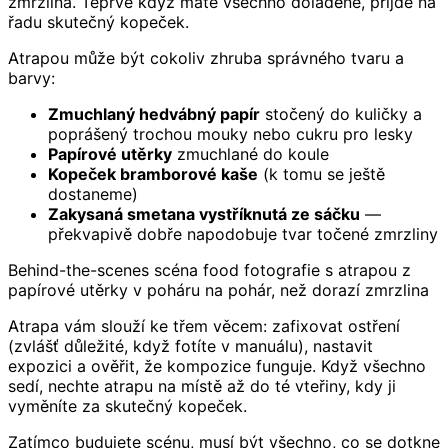
zmrzlina. Teprve když máte všechno doladěné, přijde na
řadu skutečný kopeček.
Atrapou může být cokoliv zhruba správného tvaru a
barvy:
Zmuchlaný hedvábný papír
stočený do kuličky a
poprášený trochou mouky nebo cukru pro lesky
Papírové utěrky
zmuchlané do koule
Kopeček bramborové kaše
(k tomu se ještě
dostaneme)
Zakysaná smetana vystříknutá ze sáčku
—
překvapivě dobře napodobuje tvar točené zmrzliny
Behind-the-scenes scéna food fotografie s atrapou z
papírové utěrky v poháru na pohár, než dorazí zmrzlina
Atrapa vám slouží ke třem věcem: zafixovat ostření
(zvlášť důležité, když fotíte v manuálu), nastavit
expozici a ověřit, že kompozice funguje. Když všechno
sedí, nechte atrapu na místě až do té vteřiny, kdy ji
vyměníte za skutečný kopeček.
Zatímco budujete scénu, musí být všechno, co se dotkne