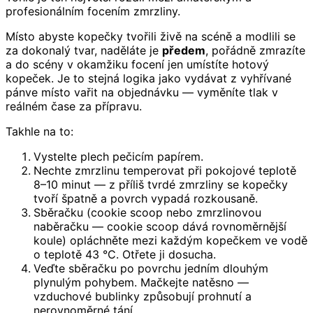
profesionálním focením zmrzliny.
Místo abyste kopečky tvořili živě na scéně a modlili se
za dokonalý tvar, naděláte je
předem
, pořádně zmrazíte
a do scény v okamžiku focení jen umístíte hotový
kopeček. Je to stejná logika jako vydávat z vyhřívané
pánve místo vařit na objednávku — vyměníte tlak v
reálném čase za přípravu.
Takhle na to:
Vystelte plech pečicím papírem.
Nechte zmrzlinu temperovat při pokojové teplotě
8–10 minut — z příliš tvrdé zmrzliny se kopečky
tvoří špatně a povrch vypadá rozkousaně.
Sběračku (cookie scoop nebo zmrzlinovou
naběračku — cookie scoop dává rovnoměrnější
koule) opláchněte mezi každým kopečkem ve vodě
o teplotě 43 °C. Otřete ji dosucha.
Veďte sběračku po povrchu jedním dlouhým
plynulým pohybem. Mačkejte natěsno —
vzduchové bublinky způsobují prohnutí a
nerovnoměrné tání.