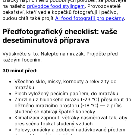
na našeho
průvodce food stylingem
. Provozovatelé
pekařství, kteří vedle kopečků fotografují i pečivo,
budou chtít také projít
AI food fotografii pro pekárny
.
Předfotografický checklist: vaše
desetiminutová příprava
Vytiskněte si to. Nalepte na mrazák. Projděte před
každým focením.
30 minut před:
Všechno sklo, misky, kornouty a rekvizity do
mrazáku
Plech vyložený pečicím papírem, do mrazáku
Zmrzlinu z hlubokého mrazu (-23 °C) přesunout do
běžného mrazicího prostoru (-18 °C) — z příliš
studené se nabírají špatné kopečky
Klimatizaci zapnout, větráky nasměrovat tak, aby
přes scénu foukal studený vzduch
Polevy, omáčky a zdobení nadávkované předem