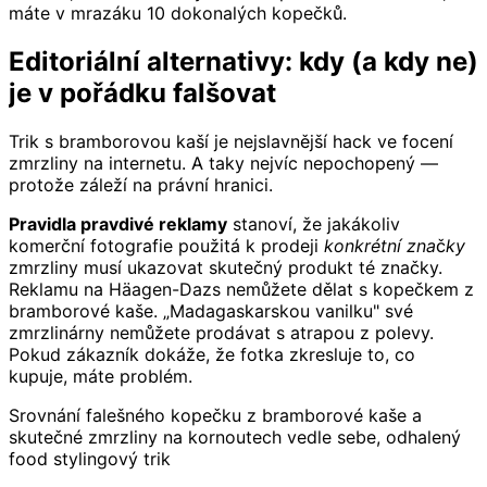
máte v mrazáku 10 dokonalých kopečků.
Editoriální alternativy: kdy (a kdy ne)
je v pořádku falšovat
Trik s bramborovou kaší je nejslavnější hack ve focení
zmrzliny na internetu. A taky nejvíc nepochopený —
protože záleží na právní hranici.
Pravidla pravdivé reklamy
stanoví, že jakákoliv
komerční fotografie použitá k prodeji
konkrétní značky
zmrzliny musí ukazovat skutečný produkt té značky.
Reklamu na Häagen-Dazs nemůžete dělat s kopečkem z
bramborové kaše. „Madagaskarskou vanilku" své
zmrzlinárny nemůžete prodávat s atrapou z polevy.
Pokud zákazník dokáže, že fotka zkresluje to, co
kupuje, máte problém.
Srovnání falešného kopečku z bramborové kaše a
skutečné zmrzliny na kornoutech vedle sebe, odhalený
food stylingový trik