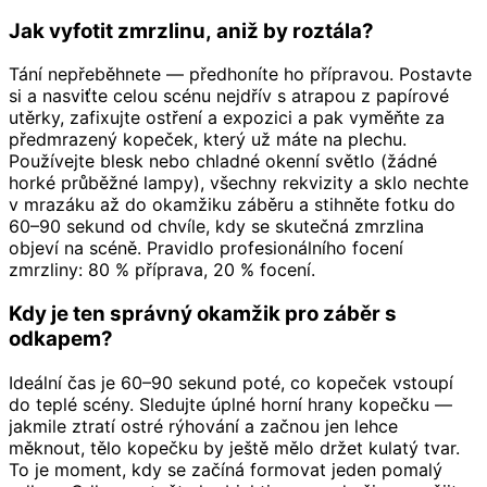
Jak vyfotit zmrzlinu, aniž by roztála?
Tání nepřeběhnete — předhoníte ho přípravou. Postavte
si a nasviťte celou scénu nejdřív s atrapou z papírové
utěrky, zafixujte ostření a expozici a pak vyměňte za
předmrazený kopeček, který už máte na plechu.
Používejte blesk nebo chladné okenní světlo (žádné
horké průběžné lampy), všechny rekvizity a sklo nechte
v mrazáku až do okamžiku záběru a stihněte fotku do
60–90 sekund od chvíle, kdy se skutečná zmrzlina
objeví na scéně. Pravidlo profesionálního focení
zmrzliny: 80 % příprava, 20 % focení.
Kdy je ten správný okamžik pro záběr s
odkapem?
Ideální čas je 60–90 sekund poté, co kopeček vstoupí
do teplé scény. Sledujte úplné horní hrany kopečku —
jakmile ztratí ostré rýhování a začnou jen lehce
měknout, tělo kopečku by ještě mělo držet kulatý tvar.
To je moment, kdy se začíná formovat jeden pomalý