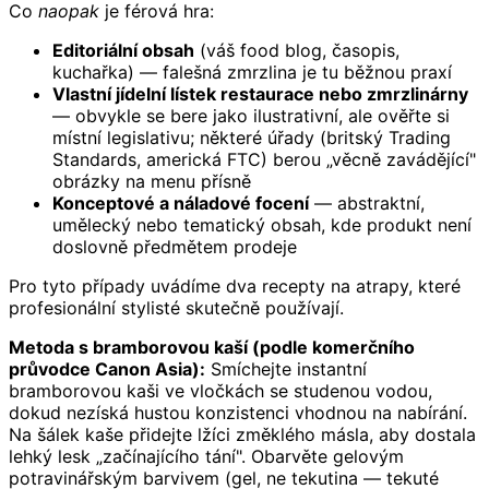
Co
naopak
je férová hra:
Editoriální obsah
(váš food blog, časopis,
kuchařka) — falešná zmrzlina je tu běžnou praxí
Vlastní jídelní lístek restaurace nebo zmrzlinárny
— obvykle se bere jako ilustrativní, ale ověřte si
místní legislativu; některé úřady (britský Trading
Standards, americká FTC) berou „věcně zavádějící"
obrázky na menu přísně
Konceptové a náladové focení
— abstraktní,
umělecký nebo tematický obsah, kde produkt není
doslovně předmětem prodeje
Pro tyto případy uvádíme dva recepty na atrapy, které
profesionální stylisté skutečně používají.
Metoda s bramborovou kaší (podle komerčního
průvodce Canon Asia):
Smíchejte instantní
bramborovou kaši ve vločkách se studenou vodou,
dokud nezíská hustou konzistenci vhodnou na nabírání.
Na šálek kaše přidejte lžíci změklého másla, aby dostala
lehký lesk „začínajícího tání". Obarvěte gelovým
potravinářským barvivem (gel, ne tekutina — tekuté