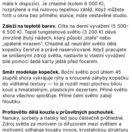
máte k dispozici. Je chladné (kolem 6 000 K),
rozptýlené a má nulovou tepelnou zátěž. Když můžete
fotit u okna bez přímého slunce, máte vestavěné studio.
Záleží na teplotě barev.
Cilte na denní vyvážení (5 500–
6 500 K). Teplé tungstenové světlo (3 200 K) dává
zmrzlině žlutý nádech, který působí „staře" nebo
„spáleně mrazem". Chladné až neutrální světlo dělá
kopečky čerstvé a právě naservírované. Když pracujete
se smíšenými zdroji světla, nastavte si vlastní vyvážení
bílé pomocí šedé karty ještě před focením.
Směr modeluje kopeček.
Boční světlo pod úhlem 45
stupňů shora vykrajuje rýhy a kroucené záhyby kopečku
do viditelné textury — to je rozdíl mezi plochou bílou
koulí a hmatatelným, plastickým dezertem. Přímé světlo
shora všechno splošťuje. Přímé čelní světlo zabíjí
hloubku.
Protisvětlo dělá kouzla u průsvitných pochoutek.
Nanuky, sorbety a italský led jsou částečně průhledné.
Zdroj světla za motivem (s difuzorem mezi světlem a
motivem) odhaluje kousky ovoce, krystalickou strukturu