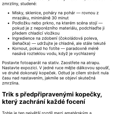
zmrzliny, studené:
Misky, sklenice, poháry na pohár — rovnou z
mrazáku, minimálně 30 minut
Podložku nebo prkno, na kterém scéna stojí —
pokud je z neporézního materiálu, podchlaďte ji
předem chladicí vložkou
Ingredience na zdobení (čokoládová poleva,
šlehačka) — udržujte je chladné, ale stále tekuté
Kornout, pokud ho fotíte — paradoxně
méně
nasává rozteklou vodu, když je vychlazený
Postavte fotoaparát na stativ. Zaostřete na atrapu.
Nastavte expozici. V jedné ruce mějte dálkovou spoušť,
ve druhé dokonalý kopeček. Odtud je cílem strávit nula
času nad nastavením, jakmile se objeví skutečná
zmrzlina.
Trik s předpřipravenými kopečky,
který zachrání každé focení
Tohle je ten největší rozdíl mezi amatérským a