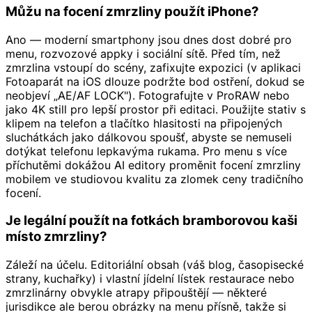
Můžu na focení zmrzliny použít iPhone?
Ano — moderní smartphony jsou dnes dost dobré pro
menu, rozvozové appky i sociální sítě. Před tím, než
zmrzlina vstoupí do scény, zafixujte expozici (v aplikaci
Fotoaparát na iOS dlouze podržte bod ostření, dokud se
neobjeví „AE/AF LOCK"). Fotografujte v ProRAW nebo
jako 4K still pro lepší prostor při editaci. Použijte stativ s
klipem na telefon a tlačítko hlasitosti na připojených
sluchátkách jako dálkovou spoušť, abyste se nemuseli
dotýkat telefonu lepkavýma rukama. Pro menu s více
příchutěmi dokážou AI editory proměnit focení zmrzliny
mobilem ve studiovou kvalitu za zlomek ceny tradičního
focení.
Je legální použít na fotkách bramborovou kaši
místo zmrzliny?
Záleží na účelu. Editoriální obsah (váš blog, časopisecké
strany, kuchařky) i vlastní jídelní lístek restaurace nebo
zmrzlinárny obvykle atrapy připouštějí — některé
jurisdikce ale berou obrázky na menu přísně, takže si