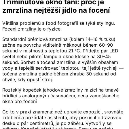
Tříminutové okno tání: proč je
zmrzlina nejtěžší jídlo na focení
Většina problémů s food fotografií se týká stylingu.
Focení zmrzliny je o fyzice.
Standardní prémiová zmrzlina (kolem 14–16 % tuku)
začne na povrchu viditelně měknout během 60–90
sekund v místnosti s teplotou 21 °C. Přidejte pár LED
světel nebo pilotní lampu a okno klesne na 30–45
sekund. Sorbet a točená zmrzlina, s vyšším obsahem
vody a teplejší servírovací teplotou, tají ještě rychleji —
točená zmrzlina padne během zhruba 30 sekund od
chvíle, kdy opustí stroj.
Rozteklý kopeček jahodové zmrzliny mizící na tmavé
břidlici s analogovým časovačem, cena zameškaného
okna pro focení
Co to v praxi znamená: než upravíte expozici, srovnáte
zdobení a požádáte asistenta, aby posunul odrazovou
desku o pár centimetrů, je po záběru. Vytvořily se