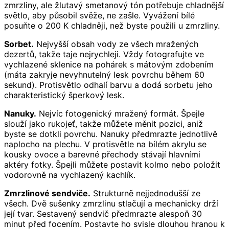
zmrzliny, ale žlutavý smetanový tón potřebuje chladnější
světlo, aby působil svěže, ne zašle. Vyvážení bílé
posuňte o 200 K chladněji, než byste použili u zmrzliny.
Sorbet.
Nejvyšší obsah vody ze všech mražených
dezertů, takže taje nejrychleji. Vždy fotografujte ve
vychlazené sklenice na pohárek s mátovým zdobením
(máta zakryje nevyhnutelný lesk povrchu během 60
sekund). Protisvětlo odhalí barvu a dodá sorbetu jeho
charakteristický šperkový lesk.
Nanuky.
Nejvíc fotogenický mražený formát. Špejle
slouží jako rukojeť, takže můžete měnit pozici, aniž
byste se dotkli povrchu. Nanuky předmrazte jednotlivě
naplocho na plechu. V protisvětle na bílém akrylu se
kousky ovoce a barevné přechody stávají hlavními
aktéry fotky. Špejli můžete postavit kolmo nebo položit
vodorovně na vychlazený kachlík.
Zmrzlinové sendviče.
Strukturně nejjednodušší ze
všech. Dvě sušenky zmrzlinu stlačují a mechanicky drží
její tvar. Sestavený sendvič předmrazte alespoň 30
minut před focením. Postavte ho svisle dlouhou hranou k