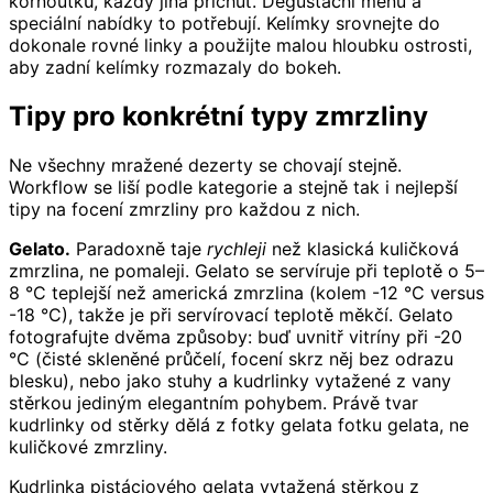
kornoutků, každý jiná příchuť. Degustační menu a
speciální nabídky to potřebují. Kelímky srovnejte do
dokonale rovné linky a použijte malou hloubku ostrosti,
aby zadní kelímky rozmazaly do bokeh.
Tipy pro konkrétní typy zmrzliny
Ne všechny mražené dezerty se chovají stejně.
Workflow se liší podle kategorie a stejně tak i nejlepší
tipy na focení zmrzliny pro každou z nich.
Gelato.
Paradoxně taje
rychleji
než klasická kuličková
zmrzlina, ne pomaleji. Gelato se servíruje při teplotě o 5–
8 °C teplejší než americká zmrzlina (kolem -12 °C versus
-18 °C), takže je při servírovací teplotě měkčí. Gelato
fotografujte dvěma způsoby: buď uvnitř vitríny při -20
°C (čisté skleněné průčelí, focení skrz něj bez odrazu
blesku), nebo jako stuhy a kudrlinky vytažené z vany
stěrkou jediným elegantním pohybem. Právě tvar
kudrlinky od stěrky dělá z fotky gelata fotku gelata, ne
kuličkové zmrzliny.
Kudrlinka pistáciového gelata vytažená stěrkou z