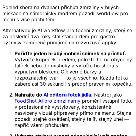
Pohled shora na dvanáct příchutí zmrzliny v bílých
miskách na námořnicky modrém pozadí, workflow pro
menu s více příchutěmi
Alternativou je AI workflow pro focení zmrzliny, který se
za poslední dva roky stal standardem pro gastro
byznysy zaměřené primárně na rozvozové appky:
Pořiďte jeden hrubý mobilní snímek na příchuť.
Vytvořte kopeček předem, položte ho na obyčejný
talířek nebo do mističky a vyfoťte ho shora s
vypnutým bleskem. Cíl: věrné barvy a
rozpoznatelný tvar — to je všechno. Každá fotka
zabere asi 30 sekund i s předpřipravením kopečku.
Nahrajte do
AI editoru fotek jídla
.
Nástroj jako
FoodShot AI pro zmrzlinárny
promění vstupní fotku
v profesionálně vystylovaný, konzistentně
nasvícený vizuál připravený přímo na menu. Stejné
pozadí, stejné osvětlení, stejný talíř, stejný úhel —
napříč všemi příchutěmi.
Vyberte stylový preset odpovídající vaší značce.