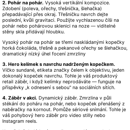
2. Pohár na pohár.
Vysoká vertikální kompozice.
Zdobení (poleva, ořechy, třešnička, šlehačka)
přepadávající přes okraj. Třešničku navrch dejte
poslední, kvůli gravitaci. Použijte vychlazenou číši na
pohár nebo pohárovou sklenici na noze — viditelné
stěny skla přidávají hloubku.
Vysoký pohár na pohár se třemi naskládanými kopečky
horká čokoláda, třešně a pekanové ořechy se šlehačkou,
dramatický nízký úhel focení zmrzliny
3. Hero kelímek s navrchu nadrženým kopečkem.
Víčko sundané, etiketa značky čelem k objektivu, jeden
dokonalý kopeček navrchu. Tohle je váš produktový
retail záběr, i když kelímky neprodáváte — funguje na
příspěvky „k odnesení s sebou" na sociálních sítích.
4. Záběr v akci.
Dynamický záběr. Zmrzlina v půli
stékání do poháru na pohár, nebo kopeček přenášený z
naběračky na kornout. Pomůže sériové snímání. Tohle je
váš pohybový hero záběr pro video stilly nebo
Instagram reels.