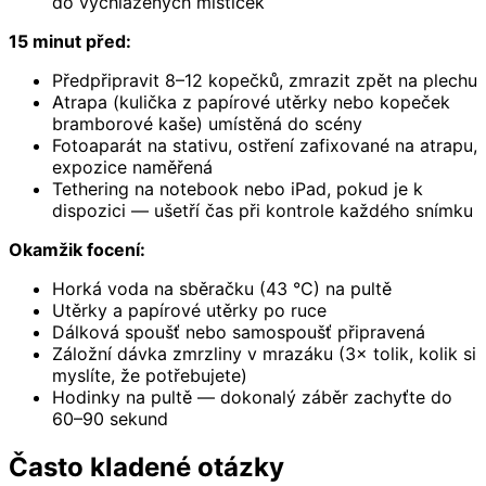
do vychlazených mističek
15 minut před:
Předpřipravit 8–12 kopečků, zmrazit zpět na plechu
Atrapa (kulička z papírové utěrky nebo kopeček
bramborové kaše) umístěná do scény
Fotoaparát na stativu, ostření zafixované na atrapu,
expozice naměřená
Tethering na notebook nebo iPad, pokud je k
dispozici — ušetří čas při kontrole každého snímku
Okamžik focení:
Horká voda na sběračku (43 °C) na pultě
Utěrky a papírové utěrky po ruce
Dálková spoušť nebo samospoušť připravená
Záložní dávka zmrzliny v mrazáku (3× tolik, kolik si
myslíte, že potřebujete)
Hodinky na pultě — dokonalý záběr zachyťte do
60–90 sekund
Často kladené otázky