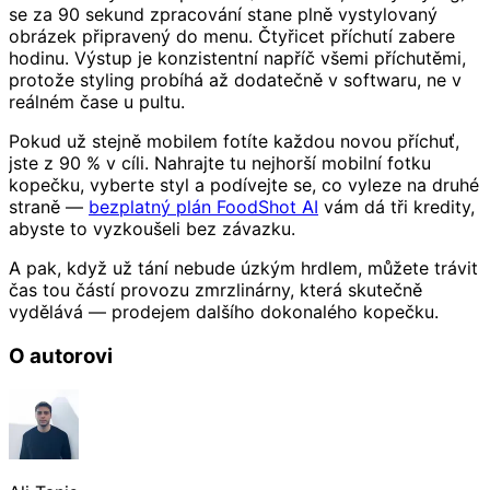
se za 90 sekund zpracování stane plně vystylovaný
obrázek připravený do menu. Čtyřicet příchutí zabere
hodinu. Výstup je konzistentní napříč všemi příchutěmi,
protože styling probíhá až dodatečně v softwaru, ne v
reálném čase u pultu.
Pokud už stejně mobilem fotíte každou novou příchuť,
jste z 90 % v cíli. Nahrajte tu nejhorší mobilní fotku
kopečku, vyberte styl a podívejte se, co vyleze na druhé
straně —
bezplatný plán FoodShot AI
vám dá tři kredity,
abyste to vyzkoušeli bez závazku.
A pak, když už tání nebude úzkým hrdlem, můžete trávit
čas tou částí provozu zmrzlinárny, která skutečně
vydělává — prodejem dalšího dokonalého kopečku.
O autorovi