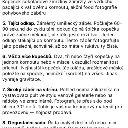
Kopeček čokoládové zmrzliny zamrzlý ve vzduchu
padající k vaflovému kornoutu, akční food fotografie
pohybového záběru
5. Tající odkap.
Záměrný umělecký záběr. Počkejte 60–
90 sekund do cyklu tání, dokud úplná špička kopečku
právě začne měknout, ale tělo ještě drží tvar. Jeden
odkap stékající po kornoutu. Tento záběr fotografujte
jako poslední, schválně, až co máte v rukávu ty čisté.
6. Věž z více kopečků.
Dva, tři nebo čtyři kopečky na
jednom kornoutu nebo v misce, ukazující rozmanitost
příchutí. Nejhustší kopeček (čokoláda, arašídové máslo)
položte na spodek, nejměkčí (sorbet) na vršek. Jinak
vyhraje gravitace.
7. Široký záběr na vitrínu.
Pohled očima zákazníka na
vystavovací pult ve stylu vanové gelaterie nebo na
nádoby ve zmrzlinárně. Fotografujte přes sklo pod
úhlem 30° dolů. Tohle je váš marketingový materiál pro
provozovnu — hojnost prodává.
8. Degustační sada.
Řada malých kelímků nebo mini