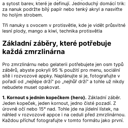
a sytost barev, které je definují. Jednoduchý domácí trik:
za nanuk podržte bílý papír nebo tenký akryl a nasviťte
ho holým strobem.
Tři nanuky s ovocem v protisvětle, kde je vidět průsvitné
lesní plody, mango a kiwi, technika protisvětla
Základní záběry, které potřebuje
každá zmrzlinárna
Pro zmrzlinárnu nebo gelaterii potřebujete jen osm typů
záběrů, abyste pokryli 95 % použití pro menu, sociální
sítě i rozvozové appky. Naplánujte si je, fotografujte v
pořadí od „nejlépe drží" po „nejhůř drží" a tohle už nikdy
nebudete muset opakovat.
1. Kornout s jedním kopečkem (hero).
Základní záběr.
Jeden kopeček, jeden kornout, jedno čisté pozadí. Z
úrovně očí nebo 15° nad. Tohle jde na jídelní lístek, na
náhled v rozvozové appce i na ceduli před zmrzlinárnou.
Každou příchuť fotografujte v tomto formátu jako první.