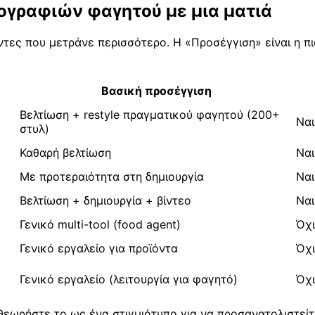
τογραφιών φαγητού με μια ματιά
τες που μετράνε περισσότερο. Η «Προσέγγιση» είναι η πι
Βασική προσέγγιση
Βελτίωση + restyle πραγματικού φαγητού (200+
Ναι
στυλ)
Καθαρή βελτίωση
Ναι
Με προτεραιότητα στη δημιουργία
Ναι
Βελτίωση + δημιουργία + βίντεο
Ναι
Γενικό multi-tool (food agent)
Όχι
Γενικό εργαλείο για προϊόντα
Όχι
Γενικό εργαλείο (λειτουργία για φαγητό)
Όχι
θεωρήστε το ως ένα στιγμιότυπο για να προσανατολιστείτ