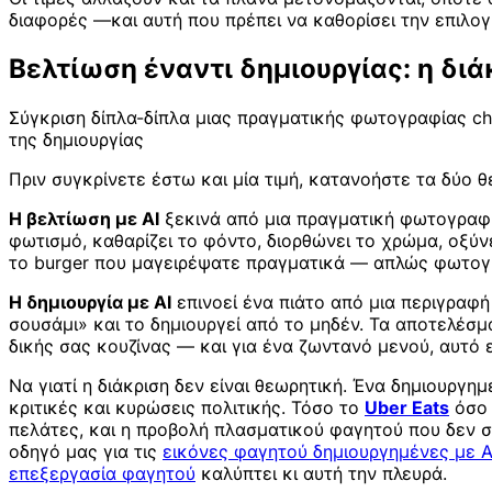
διαφορές —και αυτή που πρέπει να καθορίσει την επιλο
Βελτίωση έναντι δημιουργίας: η διά
Σύγκριση δίπλα-δίπλα μιας πραγματικής φωτογραφίας che
της δημιουργίας
Πριν συγκρίνετε έστω και μία τιμή, κατανοήστε τα δύο
Η βελτίωση με AI
ξεκινά από μια πραγματική φωτογραφία
φωτισμό, καθαρίζει το φόντο, διορθώνει το χρώμα, οξύνε
το burger που μαγειρέψατε πραγματικά — απλώς φωτογρα
Η δημιουργία με AI
επινοεί ένα πιάτο από μια περιγραφ
σουσάμι» και το δημιουργεί από το μηδέν. Τα αποτελέσμ
δικής σας κουζίνας — και για ένα ζωντανό μενού, αυτό 
Να γιατί η διάκριση δεν είναι θεωρητική. Ένα δημιουργη
κριτικές και κυρώσεις πολιτικής. Τόσο το
Uber Eats
όσο 
πελάτες, και η προβολή πλασματικού φαγητού που δεν σε
οδηγό μας για τις
εικόνες φαγητού δημιουργημένες με A
επεξεργασία φαγητού
καλύπτει κι αυτή την πλευρά.