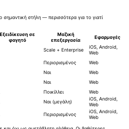
ο σημαντική στήλη — περισσότερα για το γιατί
Εξειδίκευση σε
Μαζική
Εφαρμογές
φαγητό
επεξεργασία
iOS, Android,
Scale + Enterprise
Web
Περιορισμένος
Web
Ναι
Web
Ναι
Web
Ποικίλλει
Web
iOS, Android,
Ναι (μεγάλη)
Web
iOS, Android,
Περιορισμένος
Web
ε και όχι ως αμετάβλητη αλήθεια. Οι βαθύτερες