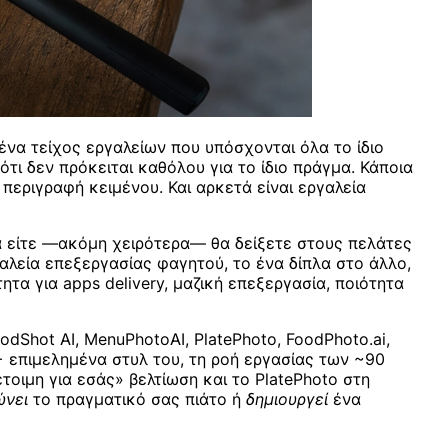
να τείχος εργαλείων που υπόσχονται όλα το ίδιο
ι δεν πρόκειται καθόλου για το ίδιο πράγμα. Κάποια
περιγραφή κειμένου. Και αρκετά είναι εργαλεία
τα είτε —ακόμη χειρότερα— θα δείξετε στους πελάτες
ργαλεία επεξεργασίας φαγητού, το ένα δίπλα στο άλλο,
ητα για apps delivery, μαζική επεξεργασία, ποιότητα
Shot AI, MenuPhotoAI, PlatePhoto, FoodPhoto.ai,
0+ επιμελημένα στυλ του, τη ροή εργασίας των ~90
τοιμη για εσάς» βελτίωση και το PlatePhoto στη
ώνει
το πραγματικό σας πιάτο ή
δημιουργεί
ένα