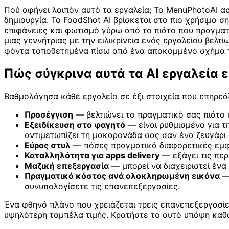
Πού αφήνει λοιπόν αυτό τα εργαλεία; Το MenuPhotoAI ασχ
δημιουργία. Το FoodShot AI βρίσκεται στο πιο χρήσιμο ση
επιφάνειες και φωτισμό γύρω από το πιάτο που πραγμα
μιας γεννήτριας με την ειλικρίνεια ενός εργαλείου βελτ
φόντα τοποθετημένα πίσω από ένα αποκομμένο σχήμα τ
Πώς σύγκρινα αυτά τα AI εργαλεία
Βαθμολόγησα κάθε εργαλείο σε έξι στοιχεία που επηρεάζ
Προσέγγιση
— βελτιώνει το πραγματικό σας πιάτο 
Εξειδίκευση στο φαγητό
— είναι ρυθμισμένο για τ
αντιμετωπίζει τη μακαρονάδα σας σαν ένα ζευγάρι
Εύρος στυλ
— πόσες πραγματικά διαφορετικές εμφαν
Καταλληλότητα για apps delivery
— εξάγει τις περ
Μαζική επεξεργασία
— μπορεί να διαχειριστεί έν
Πραγματικό κόστος ανά ολοκληρωμένη εικόνα
— 
συνυπολογίσετε τις επανεπεξεργασίες.
Ένα φθηνό πλάνο που χρειάζεται τρεις επανεπεξεργασίε
υψηλότερη ταμπέλα τιμής. Κρατήστε το αυτό υπόψη καθώ