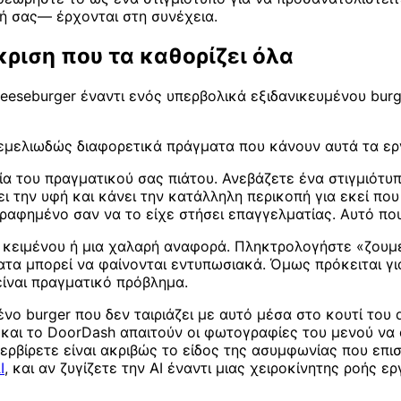
γή σας— έρχονται στη συνέχεια.
κριση που τα καθορίζει όλα
eseburger έναντι ενός υπερβολικά εξιδανικευμένου burge
 θεμελιωδώς διαφορετικά πράγματα που κάνουν αυτά τα ερ
 του πραγματικού σας πιάτου. Ανεβάζετε ένα στιγμιότυπ
ι την υφή και κάνει την κατάλληλη περικοπή για εκεί που 
φημένο σαν να το είχε στήσει επαγγελματίας. Αυτό που 
ή κειμένου ή μια χαλαρή αναφορά. Πληκτρολογήστε «ζουμε
ατα μπορεί να φαίνονται εντυπωσιακά. Όμως πρόκειται για
είναι πραγματικό πρόβλημα.
μένο burger που δεν ταιριάζει με αυτό μέσα στο κουτί το
και το DoorDash απαιτούν οι φωτογραφίες του μενού να 
ρβίρετε είναι ακριβώς το είδος της ασυμφωνίας που επισ
I
, και αν ζυγίζετε την AI έναντι μιας χειροκίνητης ροής ε