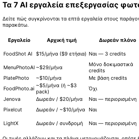
Τα 7 AI εργαλεία επεξεργασίας φω
Δείτε πώς συγκρίνονται τα επτά εργαλεία στους παράγον
παρακάτω.
Εργαλείο
Αρχική τιμή
Δωρεάν πλάνο
FoodShot AI
$15/μήνα ($9 ετήσια)
Ναι — 3 credits
Μόνο δοκιμαστικά
MenuPhotoAI
~$29/μήνα
credits
PlatePhoto
~$10/μήνα
Με βάση credits
~$5/μήνα (ή ~$3
FoodPhoto.ai
Όχι
pack)
Jenova
Δωρεάν / $20/μήνα
Ναι — περιορισμένη
Pixelcut
Δωρεάν / ~$10/μήνα
Ναι
LightX
Δωρεάν / συνδρομή
Ναι — περιορισμένη
Οι τιμές αλλάζουν και τα πλάνα μετονομάζονται, οπότε 