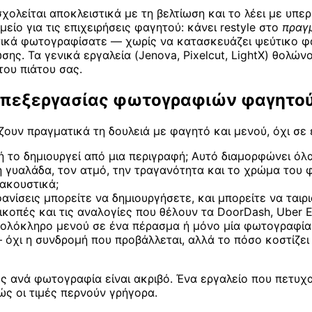
ολείται αποκλειστικά με τη βελτίωση και το λέει με υπερ
μείο για τις επιχειρήσεις φαγητού: κάνει restyle στο
πραγ
τικά φωτογραφίσατε — χωρίς να κατασκευάζει ψεύτικο φα
ίωσης. Τα γενικά εργαλεία (Jenova, Pixelcut, LightX) θολ
ου πιάτου σας.
 επεξεργασίας φωτογραφιών φαγητο
ουν πραγματικά τη δουλειά με φαγητό και μενού, όχι σε 
ή το δημιουργεί από μια περιγραφή; Αυτό διαμορφώνει όλα
η γυαλάδα, τον ατμό, την τραγανότητα και το χρώμα του φ
 ακουστικά;
ίσεις μπορείτε να δημιουργήσετε, και μπορείτε να ταιρι
ικοπές και τις αναλογίες που θέλουν τα DoorDash, Uber E
α ολόκληρο μενού σε ένα πέρασμα ή μόνο μία φωτογραφία
όχι η συνδρομή που προβάλλεται, αλλά το πόσο κοστίζε
ς ανά φωτογραφία είναι ακριβό. Ένα εργαλείο που πετυχα
ς οι τιμές περνούν γρήγορα.