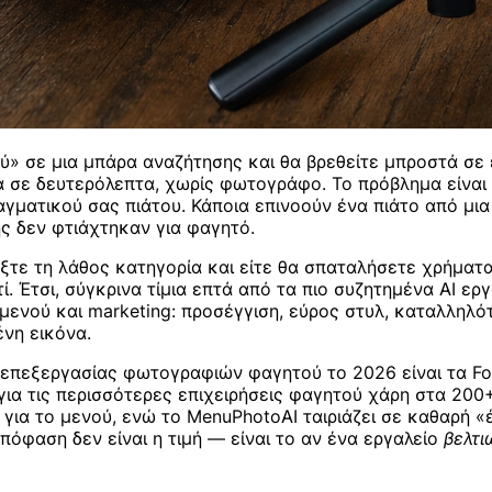
 σε μια μπάρα αναζήτησης και θα βρεθείτε μπροστά σε έ
σε δευτερόλεπτα, χωρίς φωτογράφο. Το πρόβλημα είναι ότ
ματικού σας πιάτου. Κάποια επινοούν ένα πιάτο από μια 
 δεν φτιάχτηκαν για φαγητό.
λέξτε τη λάθος κατηγορία και είτε θα σπαταλήσετε χρήμα
τί. Έτσι, σύγκρινα τίμια επτά από τα πιο συζητημένα AI ε
μενού και marketing: προσέγγιση, εύρος στυλ, καταλληλότ
νη εικόνα.
επεξεργασίας φωτογραφιών φαγητού το 2026 είναι τα Food
ι για τις περισσότερες επιχειρήσεις φαγητού χάρη στα 20
για το μενού, ενώ το MenuPhotoAI ταιριάζει σε καθαρή «έ
πόφαση δεν είναι η τιμή — είναι το αν ένα εργαλείο
βελτι