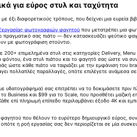
ικά για εύρος στυλ και ταχύτητα
 με έξι διαφορετικούς τρόπους, που δείχνει μια ευρεία 
εξεργασίας φωτογραφιών φαγητού
που μετατρέπει μια φωτ
 στο πραγματικό σας πιάτο — δεν κατασκευάζει ψεύτικο 
ζουν με φωτογράφιση στούντιο.
ε 200+ επιμελημένα στυλ στις κατηγορίες Delivery, Menu 
ια φόντου, ένα στυλ πιάτου και το φαγητό σας ώστε να σ
ς ώστε κάθε πιάτο να ταιριάζει με την εμφάνιση του bra
άγει πολλαπλές παραλλαγές, οπότε επιλέγετε ανάμεσα σε 
με υδατογράφημα) σας επιτρέπει να το δοκιμάσετε πριν 
 το Business και $99 για το Scale, που προσθέτει μαζική 
Κάθε επί πληρωμή επίπεδο περιλαμβάνει έξοδο 4K και εμπ
ds φαγητού που θέλουν το ευρύτερο δημιουργικό εύρος, συ
b, οπότε η ροή εργασίας σας δεν περιορίζεται σε μία συσκ