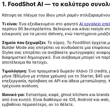
1. FoodShot AI — το καλύτερο συνολ
Κάτοψη σε πλέγμα του ίδιου μπολ ραμέν στιλιζαρισμένου
Τι είναι:
Ένα εξειδικευμένο στο φαγητό
AI εργαλείο επ
περίπου 90 δευτερόλεπτα. Βελτιώνει και κάνει restyle
ειλικρινείς για τα μενού delivery, ενώ ταυτόχρονα μοιά
Σημείο που ξεχωρίζει:
Το εύρος. Το FoodShot έρχεται μ
Builder Mode σας επιτρέπει να συνδυάσετε μια επιφάνε
Styles σας επιτρέπει να ανεβάσετε φωτογραφίες αναφορά
διαφημιστικό δημιουργικό. Ένα ανέβασμα μπορεί να παρ
αποτέλεσμα θα πετύχει.
Τιμολόγηση:
Ένα πραγματικά δωρεάν πλάνο (3 credits, 
μήνα ($9/μήνα με ετήσια χρέωση) για το Starter, $45 για
επεξεργασία, πρόσβαση σε API και άδεια μεταπώλησης. 
τρέχουσα ανάλυση.
Ιδανικό για:
Εστιατόρια, καφέ, ghost kitchens και bran
από ένα κινητό. Είναι διαθέσιμο σε iOS, Android και we
εμβαθύνει περισσότερο, αν το θέλετε.