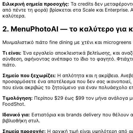
Ειλικρινή σημεία προσοχής:
Τα credits δεν μεταφέροντ
από πέντε τη φορά) βρίσκεται στα Scale και Enterprise
καλύτερα.
2. MenuPhotoAI — το καλύτερο για 
Μινιμαλιστικό πιάτο fine dining με χτένι και microgreen
Τι είναι:
Ένα εργαλείο αποκλειστικά βελτίωσης, και αναζω
σύνθεση, αφήνοντας ανέπαφο το ίδιο το φαγητό. Φτιάχ
πιάτο.
Σημείο που ξεχωρίζει:
Η απλότητα και η ακρίβεια. Ανεβ
προσαρμόσετε ένα αποτέλεσμα που δεν σας ικανοποιεί, κ
που είναι ακριβώς το ζητούμενο για έναν πολυάσχολο ε
Τιμολόγηση:
Περίπου $29 έως $99 τον μήνα ανάλογα με 
FoodShot.
Ιδανικό για:
Εστιατόρια και brands delivery που θέλουν α
βιβλιοθήκη στυλ.
Σημεία προσοχής:
Η αρχική τιμή είναι υψηλότερη από αρ