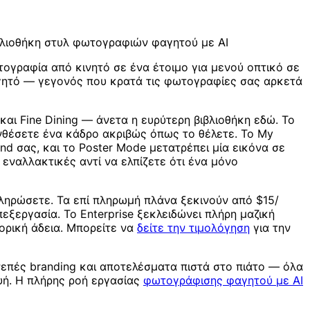
βιβλιοθήκη στυλ φωτογραφιών φαγητού με AI
ογραφία από κινητό σε ένα έτοιμο για μενού οπτικό σε
φαγητό — γεγονός που κρατά τις φωτογραφίες σας αρκετά
και Fine Dining — άνετα η ευρύτερη βιβλιοθήκη εδώ. Το
υνθέσετε ένα κάδρο ακριβώς όπως το θέλετε. Το My
nd σας, και το Poster Mode μετατρέπει μία εικόνα σε
εναλλακτικές αντί να ελπίζετε ότι ένα μόνο
πληρώσετε. Τα επί πληρωμή πλάνα ξεκινούν από $15/
επεξεργασία. Το Enterprise ξεκλειδώνει πλήρη μαζική
ορική άδεια. Μπορείτε να
δείτε την τιμολόγηση
για την
νεπές branding και αποτελέσματα πιστά στο πιάτο — όλα
ευή. Η πλήρης ροή εργασίας
φωτογράφισης φαγητού με AI