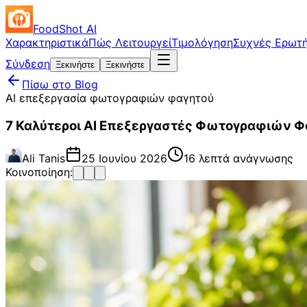
FoodShot AI
Χαρακτηριστικά
Πώς Λειτουργεί
Τιμολόγηση
Συχνές Ερωτή
Σύνδεση
Ξεκινήστε
Ξεκινήστε
Πίσω στο Blog
AI επεξεργασία φωτογραφιών φαγητού
7 Καλύτεροι AI Επεξεργαστές Φωτογραφιών Φ
Ali Tanis
25 Ιουνίου 2026
16 λεπτά ανάγνωσης
Κοινοποίηση: