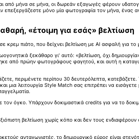
αι από μήνα σε μήνα, οι δωρεάν εξαγωγές φέρουν υδατογ
. Αν επεξεργάζεστε μόνο μία φωτογραφία τον μήνα, ένας 
καθαρή, «έτοιμη για εσάς» βελτίωση
s σε κρεμ πιάτο, που δείχνει βελτίωση με AI ασφαλή για τ
ογονητικά ξεκάθαρο γι' αυτό: «βελτίωση, όχι δημιουργία»
τηκε από πρώην φωτογράφους φαγητού, και αυτή η καταγω
άζετε, περιμένετε περίπου 30 δευτερόλεπτα, κατεβάζετε.
αι μια λειτουργία Style Match σας επιτρέπει να εισάγετε
παγγελματία.
τον όγκο. Υπάρχουν δοκιμαστικά credits για να το δοκι
ξιόπιστη βελτίωση χωρίς κόπο και δεν τους ενδιαφέρουν οι
κετούς ανταγωνιστές, το δημιουργικό εύρος είναι στενότε