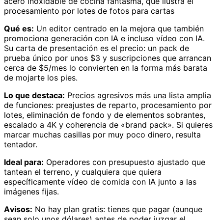
acero inoxidable de cocina fantasma, que ilustra el
procesamiento por lotes de fotos para cartas
Qué es:
Un editor centrado en la mejora que también
promociona generación con IA e incluso vídeo con IA.
Su carta de presentación es el precio: un pack de
prueba único por unos $3 y suscripciones que arrancan
cerca de $5/mes lo convierten en la forma más barata
de mojarte los pies.
Lo que destaca:
Precios agresivos más una lista amplia
de funciones: preajustes de reparto, procesamiento por
lotes, eliminación de fondo y de elementos sobrantes,
escalado a 4K y coherencia de «brand pack». Si quieres
marcar muchas casillas por muy poco dinero, resulta
tentador.
Ideal para:
Operadores con presupuesto ajustado que
tantean el terreno, y cualquiera que quiera
específicamente vídeo de comida con IA junto a las
imágenes fijas.
Avisos:
No hay plan gratis: tienes que pagar (aunque
sean solo unos dólares) antes de poder juzgar el