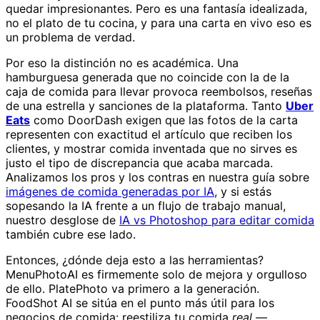
quedar impresionantes. Pero es una fantasía idealizada,
no el plato de tu cocina, y para una carta en vivo eso es
un problema de verdad.
Por eso la distinción no es académica. Una
hamburguesa generada que no coincide con la de la
caja de comida para llevar provoca reembolsos, reseñas
de una estrella y sanciones de la plataforma. Tanto
Uber
Eats
como DoorDash exigen que las fotos de la carta
representen con exactitud el artículo que reciben los
clientes, y mostrar comida inventada que no sirves es
justo el tipo de discrepancia que acaba marcada.
Analizamos los pros y los contras en nuestra guía sobre
imágenes de comida generadas por IA
, y si estás
sopesando la IA frente a un flujo de trabajo manual,
nuestro desglose de
IA vs Photoshop para editar comida
también cubre ese lado.
Entonces, ¿dónde deja esto a las herramientas?
MenuPhotoAI es firmemente solo de mejora y orgulloso
de ello. PlatePhoto va primero a la generación.
FoodShot AI se sitúa en el punto más útil para los
negocios de comida: reestiliza tu comida
real
—