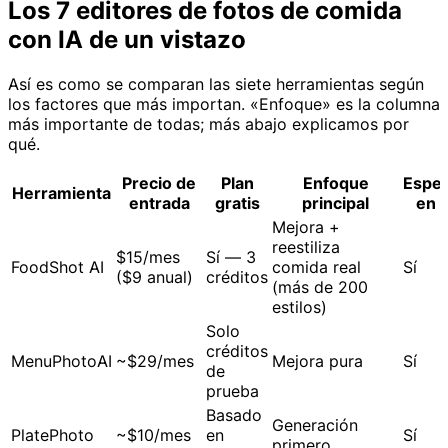
Los 7 editores de fotos de comida
con IA de un vistazo
Así es como se comparan las siete herramientas según
los factores que más importan. «Enfoque» es la columna
más importante de todas; más abajo explicamos por
qué.
Precio de
Plan
Enfoque
Espec
Herramienta
entrada
gratis
principal
en 
Mejora +
reestiliza
$15/mes
Sí — 3
FoodShot AI
comida real
Sí
($9 anual)
créditos
(más de 200
estilos)
Solo
créditos
MenuPhotoAI
~$29/mes
Mejora pura
Sí
de
prueba
Basado
Generación
PlatePhoto
~$10/mes
en
Sí
primero