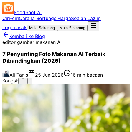
FoodShot AI
Ciri-ciri
Cara Ia Berfungsi
Harga
Soalan Lazim
Log masuk
Mula Sekarang
Mula Sekarang
Kembali ke Blog
editor gambar makanan AI
7 Penyunting Foto Makanan AI Terbaik
Dibandingkan (2026)
Ali Tanis
25 Jun 2026
16 min bacaan
Kongsi: