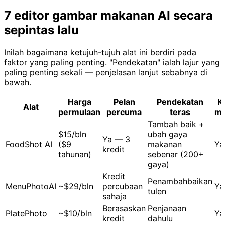
7 editor gambar makanan AI secara
sepintas lalu
Inilah bagaimana ketujuh-tujuh alat ini berdiri pada
faktor yang paling penting. "Pendekatan" ialah lajur yang
paling penting sekali — penjelasan lanjut sebabnya di
bawah.
Harga
Pelan
Pendekatan
K
Alat
permulaan
percuma
teras
ma
Tambah baik +
$15/bln
ubah gaya
Ya — 3
FoodShot AI
($9
makanan
Ya
kredit
tahunan)
sebenar (200+
gaya)
Kredit
Penambahbaikan
MenuPhotoAI
~$29/bln
percubaan
Ya
tulen
sahaja
Berasaskan
Penjanaan
PlatePhoto
~$10/bln
Ya
kredit
dahulu