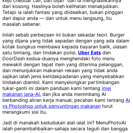
keju cheddar cair, ban bijan" dan ia menghasilkannya
dari kosong. Hasilnya boleh kelihatan menakjubkan.
Tetapi ia ialah fantasi yang diidealkan, bukan pinggan
dari dapur anda — dan untuk menu langsung, itu
masalah sebenar.
Inilah sebab perbezaan ini bukan sekadar teori. Burger
yang dijana yang tidak sepadan dengan yang ada dalam
kotak bungkus membawa kepada bayaran balik, ulasan
satu bintang, dan tindakan polisi.
Uber Eats
dan
DoorDash kedua-duanya menghendaki foto menu
mewakili dengan tepat item yang diterima pelanggan,
dan menunjukkan makanan rekaan yang tidak anda
sajikan ialah jenis ketidakpadanan yang menyebabkan
tindakan diambil. Kami menyelongkar pertimbangan
tukar-ganti ini dalam panduan kami tentang
imej
makanan jana-AI
, dan jika anda menimbang AI
berbanding aliran kerja manual, pecahan kami tentang
AI
vs Photoshop untuk penyuntingan makanan
turut
merangkumi sisi itu.
Jadi di manakah kedudukan alat-alat ini? MenuPhotoAI
ialah penambahbaikan-sahaja secara teguh dan bangga