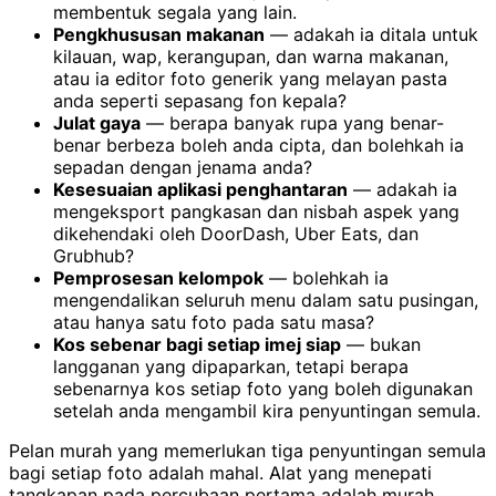
membentuk segala yang lain.
Pengkhususan makanan
— adakah ia ditala untuk
kilauan, wap, kerangupan, dan warna makanan,
atau ia editor foto generik yang melayan pasta
anda seperti sepasang fon kepala?
Julat gaya
— berapa banyak rupa yang benar-
benar berbeza boleh anda cipta, dan bolehkah ia
sepadan dengan jenama anda?
Kesesuaian aplikasi penghantaran
— adakah ia
mengeksport pangkasan dan nisbah aspek yang
dikehendaki oleh DoorDash, Uber Eats, dan
Grubhub?
Pemprosesan kelompok
— bolehkah ia
mengendalikan seluruh menu dalam satu pusingan,
atau hanya satu foto pada satu masa?
Kos sebenar bagi setiap imej siap
— bukan
langganan yang dipaparkan, tetapi berapa
sebenarnya kos setiap foto yang boleh digunakan
setelah anda mengambil kira penyuntingan semula.
Pelan murah yang memerlukan tiga penyuntingan semula
bagi setiap foto adalah mahal. Alat yang menepati
tangkapan pada percubaan pertama adalah murah