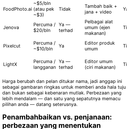
~$5/bln
Tambah baik +
FoodPhoto.ai
(atau pek
Tidak
Ya
jana + video
~$3)
Pelbagai alat
Percuma /
Ya —
Jenova
umum (ejen
Ti
$20/bln
terhad
makanan)
Percuma /
Editor produk
Pixelcut
Ya
Ti
~$10/bln
umum
Percuma /
Ya —
Editor umum
LightX
Ti
langganan
terhad
(ciri makanan)
Harga berubah dan pelan ditukar nama, jadi anggap ini
sebagai gambaran ringkas untuk memberi anda hala tuju
dan bukan sebagai kebenaran mutlak. Perbezaan yang
lebih mendalam — dan satu yang sepatutnya memacu
pilihan anda — datang seterusnya.
Penambahbaikan vs. penjanaan:
perbezaan yang menentukan