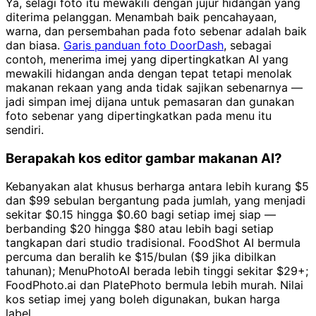
Ya, selagi foto itu mewakili dengan jujur hidangan yang
diterima pelanggan. Menambah baik pencahayaan,
warna, dan persembahan pada foto sebenar adalah baik
dan biasa.
Garis panduan foto DoorDash
, sebagai
contoh, menerima imej yang dipertingkatkan AI yang
mewakili hidangan anda dengan tepat tetapi menolak
makanan rekaan yang anda tidak sajikan sebenarnya —
jadi simpan imej dijana untuk pemasaran dan gunakan
foto sebenar yang dipertingkatkan pada menu itu
sendiri.
Berapakah kos editor gambar makanan AI?
Kebanyakan alat khusus berharga antara lebih kurang $5
dan $99 sebulan bergantung pada jumlah, yang menjadi
sekitar $0.15 hingga $0.60 bagi setiap imej siap —
berbanding $20 hingga $80 atau lebih bagi setiap
tangkapan dari studio tradisional. FoodShot AI bermula
percuma dan beralih ke $15/bulan ($9 jika dibilkan
tahunan); MenuPhotoAI berada lebih tinggi sekitar $29+;
FoodPhoto.ai dan PlatePhoto bermula lebih murah. Nilai
kos setiap imej yang boleh digunakan, bukan harga
label.