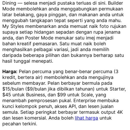
Dining — selesa menjadi pustaka terluas di sini. Builder
Mode membolehkan anda menggabungkan permukaan
latar belakang, gaya pinggan, dan makanan anda untuk
menggubah tangkapan tepat seperti yang anda mahu.
My Styles membenarkan anda memuat naik foto rujukan
supaya setiap hidangan sepadan dengan rupa jenama
anda, dan Poster Mode menukar satu imej menjadi
bahan kreatif pemasaran. Satu muat naik boleh
menghasilkan pelbagai variasi, jadi anda memilih
daripada beberapa pilihan dan bukannya berharap satu
hasil tunggal menepati.
Harga:
Pelan percuma yang benar-benar percuma (3
kredit, bertera air) membolehkan anda mengujinya
sebelum membayar. Pelan berbayar bermula pada
$15/bulan ($9/bulan jika dibilkan tahunan) untuk Starter,
$45 untuk Business, dan $99 untuk Scale, yang
menambah pemprosesan pukal. Enterprise membuka
kunci kelompok penuh, akses API, dan lesen jualan
semula. Setiap peringkat berbayar termasuk output 4K
dan lesen komersial. Anda boleh
lihat harga
untuk
pecahan terkini.