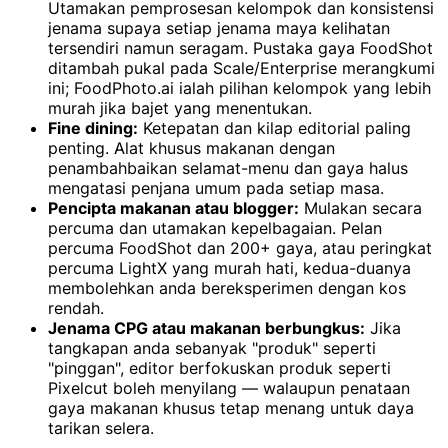
Utamakan pemprosesan kelompok dan konsistensi
jenama supaya setiap jenama maya kelihatan
tersendiri namun seragam. Pustaka gaya FoodShot
ditambah pukal pada Scale/Enterprise merangkumi
ini; FoodPhoto.ai ialah pilihan kelompok yang lebih
murah jika bajet yang menentukan.
Fine dining:
Ketepatan dan kilap editorial paling
penting. Alat khusus makanan dengan
penambahbaikan selamat-menu dan gaya halus
mengatasi penjana umum pada setiap masa.
Pencipta makanan atau blogger:
Mulakan secara
percuma dan utamakan kepelbagaian. Pelan
percuma FoodShot dan 200+ gaya, atau peringkat
percuma LightX yang murah hati, kedua-duanya
membolehkan anda bereksperimen dengan kos
rendah.
Jenama CPG atau makanan berbungkus:
Jika
tangkapan anda sebanyak "produk" seperti
"pinggan", editor berfokuskan produk seperti
Pixelcut boleh menyilang — walaupun penataan
gaya makanan khusus tetap menang untuk daya
tarikan selera.