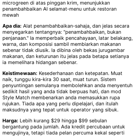
microgreen di atas pinggan krim, menunjukkan
penambahbaikan AI selamat-menu untuk restoran
mewah
Apa dia:
Alat penambahbaikan-sahaja, dan jelas secara
menyegarkan tentangnya: "penambahbaikan, bukan
penjanaan." Ia memperbaik pencahayaan, latar belakang,
warna, dan komposisi sambil membiarkan makanan
sebenar tidak diusik. Ia dibina oleh bekas jurugambar
makanan, dan keturunan itu jelas pada betapa setianya
ia memelihara hidangan sebenar.
Keistimewaan:
Kesederhanaan dan ketepatan. Muat
naik, tunggu kira-kira 30 saat, muat turun. Sistem
penyuntingan semulanya membolehkan anda menyentuh
sedikit hasil yang anda tidak berpuas hati, dan mod
Style Match membenarkan anda memasukkan rupa
rujukan. Tiada apa yang perlu dipelajari, dan itulah
maksudnya yang tepat untuk operator yang sibuk.
Harga:
Lebih kurang $29 hingga $99 sebulan
bergantung pada jumlah. Ada kredit percubaan untuk
mengujinya, tetapi tiada pelan percuma kekal seperti