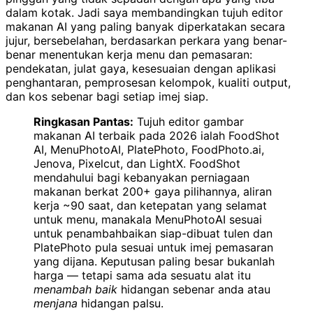
dalam kotak. Jadi saya membandingkan tujuh editor
makanan AI yang paling banyak diperkatakan secara
jujur, bersebelahan, berdasarkan perkara yang benar-
benar menentukan kerja menu dan pemasaran:
pendekatan, julat gaya, kesesuaian dengan aplikasi
penghantaran, pemprosesan kelompok, kualiti output,
dan kos sebenar bagi setiap imej siap.
Ringkasan Pantas:
Tujuh editor gambar
makanan AI terbaik pada 2026 ialah FoodShot
AI, MenuPhotoAI, PlatePhoto, FoodPhoto.ai,
Jenova, Pixelcut, dan LightX. FoodShot
mendahului bagi kebanyakan perniagaan
makanan berkat 200+ gaya pilihannya, aliran
kerja ~90 saat, dan ketepatan yang selamat
untuk menu, manakala MenuPhotoAI sesuai
untuk penambahbaikan siap-dibuat tulen dan
PlatePhoto pula sesuai untuk imej pemasaran
yang dijana. Keputusan paling besar bukanlah
harga — tetapi sama ada sesuatu alat itu
menambah baik
hidangan sebenar anda atau
menjana
hidangan palsu.