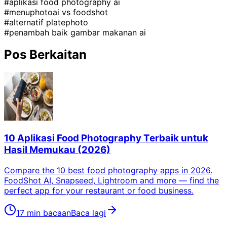
#aplikasi food photography ai
#menuphotoai vs foodshot
#alternatif platephoto
#penambah baik gambar makanan ai
Pos Berkaitan
10 Aplikasi Food Photography Terbaik untuk
Hasil Memukau (2026)
Compare the 10 best food photography apps in 2026.
FoodShot AI, Snapseed, Lightroom and more — find the
perfect app for your restaurant or food business.
17 min bacaan
Baca lagi