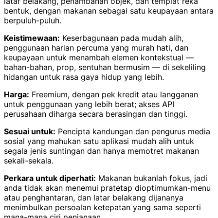
latar belakang, penambahan objek, dan templat reka
bentuk, dengan makanan sebagai satu keupayaan antara
berpuluh-puluh.
Keistimewaan:
Keserbagunaan pada mudah alih,
penggunaan harian percuma yang murah hati, dan
keupayaan untuk menambah elemen kontekstual —
bahan-bahan, prop, sentuhan bermusim — di sekeliling
hidangan untuk rasa gaya hidup yang lebih.
Harga:
Freemium, dengan pek kredit atau langganan
untuk penggunaan yang lebih berat; akses API
perusahaan diharga secara berasingan dan tinggi.
Sesuai untuk:
Pencipta kandungan dan pengurus media
sosial yang mahukan satu aplikasi mudah alih untuk
segala jenis suntingan dan hanya memotret makanan
sekali-sekala.
Perkara untuk diperhati:
Makanan bukanlah fokus, jadi
anda tidak akan menemui pratetap dioptimumkan-menu
atau penghantaran, dan latar belakang dijananya
menimbulkan persoalan ketepatan yang sama seperti
mana-mana ciri penjanaan.