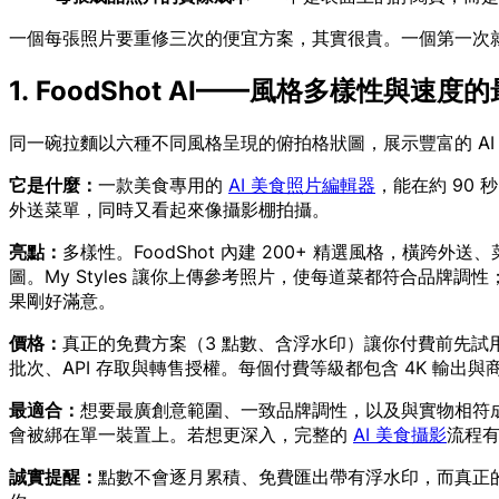
一個每張照片要重修三次的便宜方案，其實很貴。一個第一次
1. FoodShot AI——風格多樣性與速
同一碗拉麵以六種不同風格呈現的俯拍格狀圖，展示豐富的 AI
它是什麼：
一款美食專用的
AI 美食照片編輯器
，能在約 90
外送菜單，同時又看起來像攝影棚拍攝。
亮點：
多樣性。FoodShot 內建 200+ 精選風格，橫跨
圖。My Styles 讓你上傳參考照片，使每道菜都符合品牌
果剛好滿意。
價格：
真正的免費方案（3 點數、含浮水印）讓你付費前先試用。付費方案 
批次、API 存取與轉售授權。每個付費等級都包含 4K 輸出
最適合：
想要最廣創意範圍、一致品牌調性，以及與實物相符成果
會被綁在單一裝置上。若想更深入，完整的
AI 美食攝影
流程
誠實提醒：
點數不會逐月累積、免費匯出帶有浮水印，而真正的批量