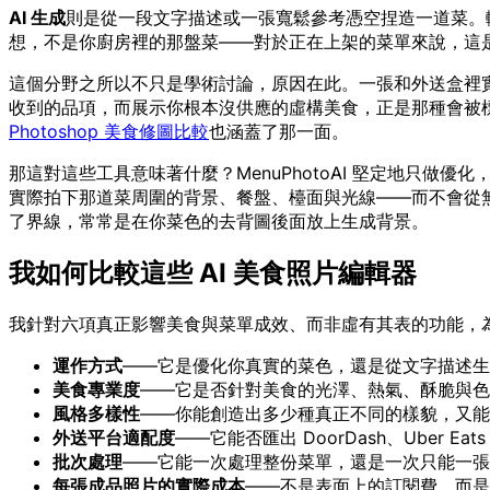
AI 生成
則是從一段文字描述或一張寬鬆參考憑空捏造一道菜。
想，不是你廚房裡的那盤菜——對於正在上架的菜單來說，這
這個分野之所以不只是學術討論，原因在此。一張和外送盒裡
收到的品項，而展示你根本沒供應的虛構美食，正是那種會被
Photoshop 美食修圖比較
也涵蓋了那一面。
那這對這些工具意味著什麼？MenuPhotoAI 堅定地只做優化，
實際拍下那道菜周圍的背景、餐盤、檯面與光線——而不會從無到有
了界線，常常是在你菜色的去背圖後面放上生成背景。
我如何比較這些 AI 美食照片編輯器
我針對六項真正影響美食與菜單成效、而非虛有其表的功能，
運作方式
——它是優化你真實的菜色，還是從文字描述生
美食專業度
——它是否針對美食的光澤、熱氣、酥脆與色
風格多樣性
——你能創造出多少種真正不同的樣貌，又能
外送平台適配度
——它能否匯出 DoorDash、Uber Eat
批次處理
——它能一次處理整份菜單，還是一次只能一張
每張成品照片的實際成本
——不是表面上的訂閱費，而是