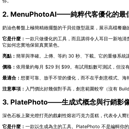
你。
2. MenuPhotoAI——純粹代客優化的
奶油色餐盤上極簡精緻擺盤的干貝佐微型蔬菜，展示高檔餐廳的菜
它是什麼：
一款只做優化的工具，而且講得令人耳目一新地清
它如何忠實地保留真實菜色。
亮點：
簡單與準確。上傳、等約 30 秒、下載。它的重修系統讓
價格：
依用量約每月 $29 到 $99。有試用點數可測試，但沒有
最適合：
想要可靠、放手不管的優化，而不在乎創意模式、海
注意事項：
入門價比好幾個對手高，創意範圍較窄（沒有 Builde
3. PlatePhoto——生成式概念與行銷
深色石板上聚光燈打亮的戲劇性熔岩巧克力蛋糕，代表令人嚮往的
它是什麼：
一款以生成為主的工具。PlatePhoto 不是