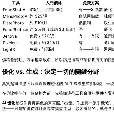
工具
入門價格
免費方案
$15/月（年繳 $9）
有——3 點數
優化 
FoodShot AI
約 $29/月
僅試用點數
純優
MenuPhotoAI
約 $10/月
點數制
以生
PlatePhoto
約 $5/月（或約 $3 套組）
否
優化 
FoodPhoto.ai
免費 / $20/月
有——有限
通用
Jenova
免費 / 約 $10/月
有
通用
Pixelcut
免費 / 訂閱制
有——有限
通用
LightX
價格會變動、方案也常改名，所以請把這當成幫你抓方向的快
優化 vs. 生成：決定一切的關鍵分野
真實起司漢堡照片與過度理想化的 AI 生成漢堡並排比較，呈
在你比較任何一個價格之前，先搞懂這些工具會做的兩件本質
AI 優化
是從你真實菜色的真實照片出發。你上傳一張手機隨手
堡——只是拍得彷彿經過專業擺盤造型。顧客看到的，就是會