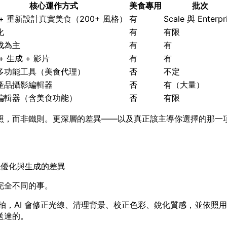
核心運作方式
美食專用
批次
+ 重新設計真實美食（200+ 風格）
有
Scale 與 Enterpr
化
有
有限
成為主
有
有
+ 生成 + 影片
有
有
多功能工具（美食代理）
否
不定
產品攝影編輯器
否
有（大量）
編輯器（含美食功能）
否
有限
照，而非鐵則。更深層的差異——以及真正該主導你選擇的那一
現優化與生成的差異
完全不同的事。
拍，AI 會修正光線、清理背景、校正色彩、銳化質感，並依照
送達的。