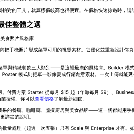
就拍對的工具，就算標價較高也很便宜。在價格快速掠過時，請
度的最佳整體之選
 美食照片風格庫
 秒內把手機照片變成菜單可用的視覺素材。它優化並重新設計你
外送、菜單與精緻餐飲三大類別——是這裡最廣的風格庫。Builde
調性；Poster 模式則把單一影像變成行銷創意素材。一次上傳
Starter 從每月 $15 起（年繳每月 $9）、Business $
與商業授權。你可以
查看價格
了解最新細節。
的餐廳、咖啡廳、虛擬廚房與美食品牌——這一切都能用手機完成。
有更詳盡的說明。
處理（超過一次五張）只有 Scale 與 Enterprise 