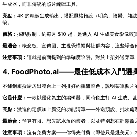
生成器，而非傳統的照片編輯工具。
亮點：
4K 的精緻生成輸出，搭配風格預設（明亮、陰鬱、
貌。
價格：
採點數制，約每月 $10 起，是進入 AI 生成美食影像
最適合：
概念板、宣傳圖、主視覺橫幅與社群內容，這些場合
注意事項：
這就是前面提到的準確度陷阱。對於上架外送菜單
4. FoodPhoto.ai——最佳低成本入門選
不鏽鋼虛擬廚房出餐台上一列排好的擺盤菜色，說明菜單照片
它是什麼：
一款以優化為主的編輯器，同時也主打 AI 生成、甚
亮點：
激進的定價加上廣泛的功能清單——外送預設、批次處
最適合：
預算有限、想先試水溫的業者，以及特別想在靜態照之外
注意事項：
沒有免費方案——你得先付費（即使只是幾美元）