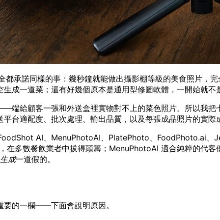
，全都承諾同樣的事：幾秒鐘就能做出攝影棚等級的美食照片，
空生成一道菜；還有好幾個原本是通用型修圖軟體，一開始就不
—端給顧客一張和外送盒裡實物對不上的菜色照片。所以我把七款
送平台適配度、批次處理、輸出品質，以及每張成品照片的實際
t AI、MenuPhotoAI、PlatePhoto、FoodPhoto.ai、Jeno
多數餐飲業者中拔得頭籌；MenuPhotoAI 適合純粹的代客優
生成
一道假的。
重要的一欄——下面會說明原因。