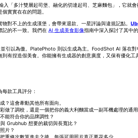
輸入「多汁雙層起司堡、融化的切達起司、芝麻麵包」，它就會
是個實實在在的問題。
實物對不上的生成漢堡，會帶來退款、一星評論與違規記點。
Ub
標記的不一致。我們在
AI 生成美食影像
指南中深入探討了其中的
並引以為傲。PlatePhoto 則以生成為主。FoodShot AI
捏造假美食。你能擁有生成器的創意廣度，又保有優化工具的誠實。通用
為每款工具評分：
成？這會牽動其他所有面向。
彩做了調校，還是一個把你的義大利麵當成一副耳機處理的通用
不能符合你的品牌調性？
s 與 Grubhub 想要的裁切與長寬比？
照片？
把重修次數算進去之後，每張可用照片真正要花多少。