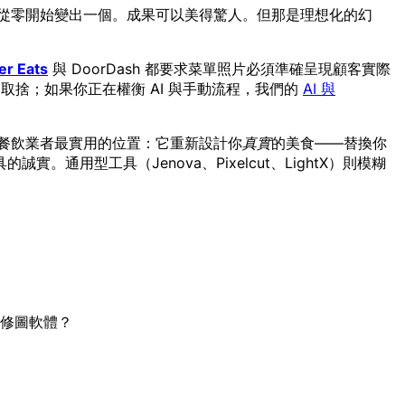
從零開始變出一個。成果可以美得驚人。但那是理想化的幻
er Eats
與 DoorDash 都要求菜單照片必須準確呈現顧客實際
取捨；如果你正在權衡 AI 與手動流程，我們的
AI 與
 落在對餐飲業者最實用的位置：它重新設計你
真實
的美食——替換你
型工具（Jenova、Pixelcut、LightX）則模糊
修圖軟體？