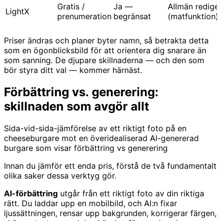
Gratis /
Ja —
Allmän redige
LightX
prenumeration
begränsat
(matfunktion)
Priser ändras och planer byter namn, så betrakta detta
som en ögonblicksbild för att orientera dig snarare än
som sanning. De djupare skillnaderna — och den som
bör styra ditt val — kommer härnäst.
Förbättring vs. generering:
skillnaden som avgör allt
Sida-vid-sida-jämförelse av ett riktigt foto på en
cheeseburgare mot en överidealiserad AI-genererad
burgare som visar förbättring vs generering
Innan du jämför ett enda pris, förstå de två fundamentalt
olika saker dessa verktyg gör.
AI-förbättring
utgår från ett riktigt foto av din riktiga
rätt. Du laddar upp en mobilbild, och AI:n fixar
ljussättningen, rensar upp bakgrunden, korrigerar färgen,