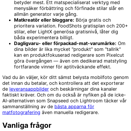
betyder mest. Ett matspecialiserat verktyg med
menysäker förbättring och förfinade stilar slår en
allmän generator varje gång.
Matkreatör eller bloggare:
Börja gratis och
prioritera variation. FoodShots gratisplan och 200+
stilar, eller LightX generösa gratisnivå, låter dig
båda experimentera billigt.
Dagligvaru- eller förpackad-mat-varumärke:
Om
dina bilder är lika mycket "produkt" som "tallrik"
kan en produktfokuserad redigerare som Pixelcut
göra övergången — även om dedikerad matstyling
fortfarande vinner för aptitväckande effekt.
Vad du än väljer, kör ditt sämst belysta mobilfoto genom
det innan du betalar, och kontrollera att det exporterar
de
leveransappbilder
och beskärningar dina kanaler
faktiskt kräver. Och om du också är nyfiken på de icke-
AI-alternativen som Snapseed och Lightroom täcker vår
sammanställning av de
bästa apparna för
matfotografering
även manuella redigerare.
Vanliga frågor