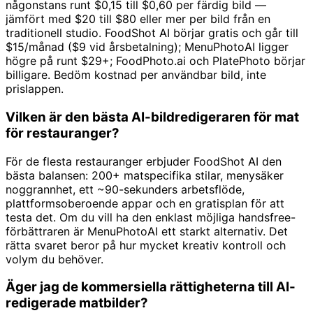
någonstans runt $0,15 till $0,60 per färdig bild —
jämfört med $20 till $80 eller mer per bild från en
traditionell studio. FoodShot AI börjar gratis och går till
$15/månad ($9 vid årsbetalning); MenuPhotoAI ligger
högre på runt $29+; FoodPhoto.ai och PlatePhoto börjar
billigare. Bedöm kostnad per användbar bild, inte
prislappen.
Vilken är den bästa AI-bildredigeraren för mat
för restauranger?
För de flesta restauranger erbjuder FoodShot AI den
bästa balansen: 200+ matspecifika stilar, menysäker
noggrannhet, ett ~90-sekunders arbetsflöde,
plattformsoberoende appar och en gratisplan för att
testa det. Om du vill ha den enklast möjliga handsfree-
förbättraren är MenuPhotoAI ett starkt alternativ. Det
rätta svaret beror på hur mycket kreativ kontroll och
volym du behöver.
Äger jag de kommersiella rättigheterna till AI-
redigerade matbilder?