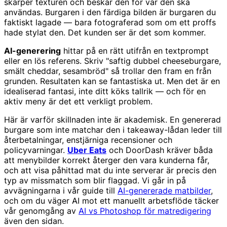
skärper texturen och beskär den för var den ska
användas. Burgaren i den färdiga bilden är burgaren du
faktiskt lagade — bara fotograferad som om ett proffs
hade stylat den. Det kunden ser är det som kommer.
AI-generering
hittar på en rätt utifrån en textprompt
eller en lös referens. Skriv "saftig dubbel cheeseburgare,
smält cheddar, sesambröd" så trollar den fram en från
grunden. Resultaten kan se fantastiska ut. Men det är en
idealiserad fantasi, inte ditt köks tallrik — och för en
aktiv meny är det ett verkligt problem.
Här är varför skillnaden inte är akademisk. En genererad
burgare som inte matchar den i takeaway-lådan leder till
återbetalningar, enstjärniga recensioner och
policyvarningar.
Uber Eats
och DoorDash kräver båda
att menybilder korrekt återger den vara kunderna får,
och att visa påhittad mat du inte serverar är precis den
typ av missmatch som blir flaggad. Vi går in på
avvägningarna i vår guide till
AI-genererade matbilder
,
och om du väger AI mot ett manuellt arbetsflöde täcker
vår genomgång av
AI vs Photoshop för matredigering
även den sidan.