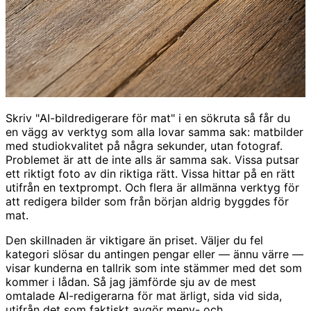
Skriv "AI-bildredigerare för mat" i en sökruta så får du
en vägg av verktyg som alla lovar samma sak: matbilder
med studiokvalitet på några sekunder, utan fotograf.
Problemet är att de inte alls är samma sak. Vissa putsar
ett riktigt foto av din riktiga rätt. Vissa hittar på en rätt
utifrån en textprompt. Och flera är allmänna verktyg för
att redigera bilder som från början aldrig byggdes för
mat.
Den skillnaden är viktigare än priset. Väljer du fel
kategori slösar du antingen pengar eller — ännu värre —
visar kunderna en tallrik som inte stämmer med det som
kommer i lådan. Så jag jämförde sju av de mest
omtalade AI-redigerarna för mat ärligt, sida vid sida,
utifrån det som faktiskt avgör meny- och