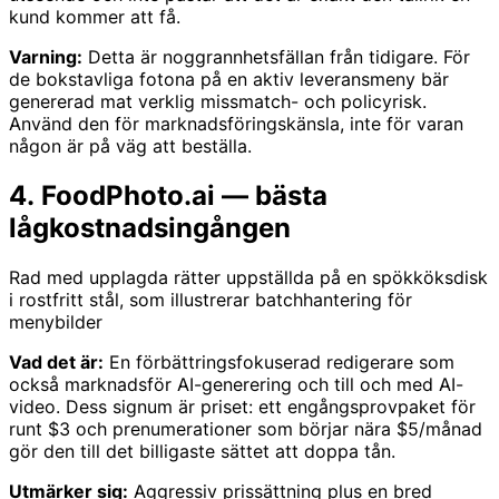
kund kommer att få.
Varning:
Detta är noggrannhetsfällan från tidigare. För
de bokstavliga fotona på en aktiv leveransmeny bär
genererad mat verklig missmatch- och policyrisk.
Använd den för marknadsföringskänsla, inte för varan
någon är på väg att beställa.
4. FoodPhoto.ai — bästa
lågkostnadsingången
Rad med upplagda rätter uppställda på en spökköksdisk
i rostfritt stål, som illustrerar batchhantering för
menybilder
Vad det är:
En förbättringsfokuserad redigerare som
också marknadsför AI-generering och till och med AI-
video. Dess signum är priset: ett engångsprovpaket för
runt $3 och prenumerationer som börjar nära $5/månad
gör den till det billigaste sättet att doppa tån.
Utmärker sig:
Aggressiv prissättning plus en bred