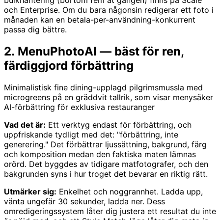
och Enterprise. Om du bara någonsin redigerar ett foto i
månaden kan en betala-per-användning-konkurrent
passa dig bättre.
2. MenuPhotoAI — bäst för ren,
färdiggjord förbättring
Minimalistisk fine dining-upplagd pilgrimsmussla med
microgreens på en gräddvit tallrik, som visar menysäker
AI-förbättring för exklusiva restauranger
Vad det är:
Ett verktyg endast för förbättring, och
uppfriskande tydligt med det: "förbättring, inte
generering." Det förbättrar ljussättning, bakgrund, färg
och komposition medan den faktiska maten lämnas
orörd. Det byggdes av tidigare matfotografer, och den
bakgrunden syns i hur troget det bevarar en riktig rätt.
Utmärker sig:
Enkelhet och noggrannhet. Ladda upp,
vänta ungefär 30 sekunder, ladda ner. Dess
omredigeringssystem låter dig justera ett resultat du inte