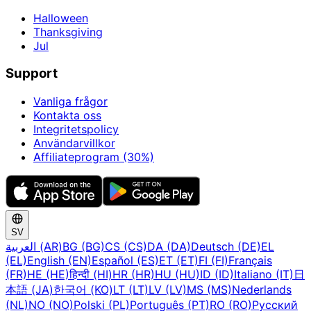
Halloween
Thanksgiving
Jul
Support
Vanliga frågor
Kontakta oss
Integritetspolicy
Användarvillkor
Affiliateprogram (30%)
SV
العربية (AR)
BG (BG)
CS (CS)
DA (DA)
Deutsch (DE)
EL
(EL)
English (EN)
Español (ES)
ET (ET)
FI (FI)
Français
(FR)
HE (HE)
हिन्दी (HI)
HR (HR)
HU (HU)
ID (ID)
Italiano (IT)
日
本語 (JA)
한국어 (KO)
LT (LT)
LV (LV)
MS (MS)
Nederlands
(NL)
NO (NO)
Polski (PL)
Português (PT)
RO (RO)
Русский