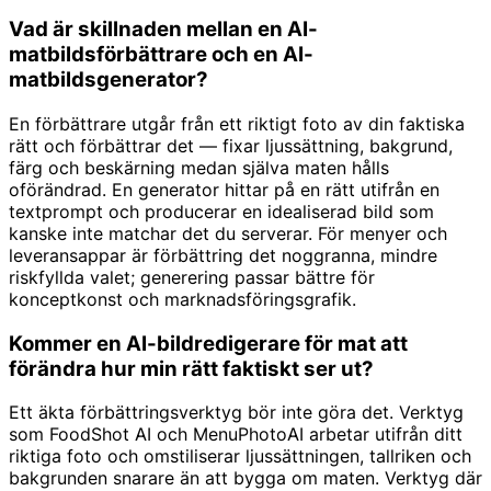
Vad är skillnaden mellan en AI-
matbildsförbättrare och en AI-
matbildsgenerator?
En förbättrare utgår från ett riktigt foto av din faktiska
rätt och förbättrar det — fixar ljussättning, bakgrund,
färg och beskärning medan själva maten hålls
oförändrad. En generator hittar på en rätt utifrån en
textprompt och producerar en idealiserad bild som
kanske inte matchar det du serverar. För menyer och
leveransappar är förbättring det noggranna, mindre
riskfyllda valet; generering passar bättre för
konceptkonst och marknadsföringsgrafik.
Kommer en AI-bildredigerare för mat att
förändra hur min rätt faktiskt ser ut?
Ett äkta förbättringsverktyg bör inte göra det. Verktyg
som FoodShot AI och MenuPhotoAI arbetar utifrån ditt
riktiga foto och omstiliserar ljussättningen, tallriken och
bakgrunden snarare än att bygga om maten. Verktyg där