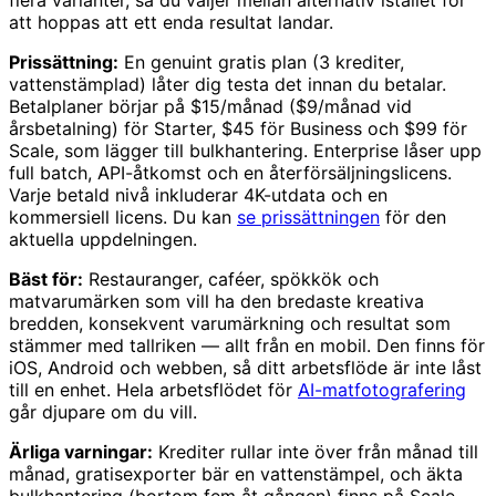
att hoppas att ett enda resultat landar.
Prissättning:
En genuint gratis plan (3 krediter,
vattenstämplad) låter dig testa det innan du betalar.
Betalplaner börjar på $15/månad ($9/månad vid
årsbetalning) för Starter, $45 för Business och $99 för
Scale, som lägger till bulkhantering. Enterprise låser upp
full batch, API-åtkomst och en återförsäljningslicens.
Varje betald nivå inkluderar 4K-utdata och en
kommersiell licens. Du kan
se prissättningen
för den
aktuella uppdelningen.
Bäst för:
Restauranger, caféer, spökkök och
matvarumärken som vill ha den bredaste kreativa
bredden, konsekvent varumärkning och resultat som
stämmer med tallriken — allt från en mobil. Den finns för
iOS, Android och webben, så ditt arbetsflöde är inte låst
till en enhet. Hela arbetsflödet för
AI-matfotografering
går djupare om du vill.
Ärliga varningar:
Krediter rullar inte över från månad till
månad, gratisexporter bär en vattenstämpel, och äkta
bulkhantering (bortom fem åt gången) finns på Scale