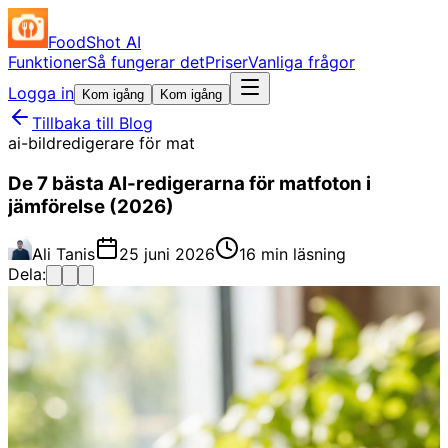
FoodShot AI
Funktioner
Så fungerar det
Priser
Vanliga frågor
Logga in
Kom igång
Kom igång
Tillbaka till Blog
ai-bildredigerare för mat
De 7 bästa AI-redigerarna för matfoton i
jämförelse (2026)
Ali Tanis
25 juni 2026
16 min läsning
Dela: