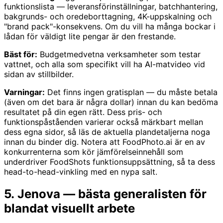
funktionslista — leveransförinställningar, batchhantering,
bakgrunds- och oredeborttagning, 4K-uppskalning och
"brand pack"-konsekvens. Om du vill ha många bockar i
lådan för väldigt lite pengar är den frestande.
Bäst för:
Budgetmedvetna verksamheter som testar
vattnet, och alla som specifikt vill ha AI-matvideo vid
sidan av stillbilder.
Varningar:
Det finns ingen gratisplan — du måste betala
(även om det bara är några dollar) innan du kan bedöma
resultatet på din egen rätt. Dess pris- och
funktionspåståenden varierar också märkbart mellan
dess egna sidor, så läs de aktuella plandetaljerna noga
innan du binder dig. Notera att FoodPhoto.ai är en av
konkurrenterna som kör jämförelseinnehåll som
underdriver FoodShots funktionsuppsättning, så ta dess
head-to-head-vinkling med en nypa salt.
5. Jenova — bästa generalisten för
blandat visuellt arbete