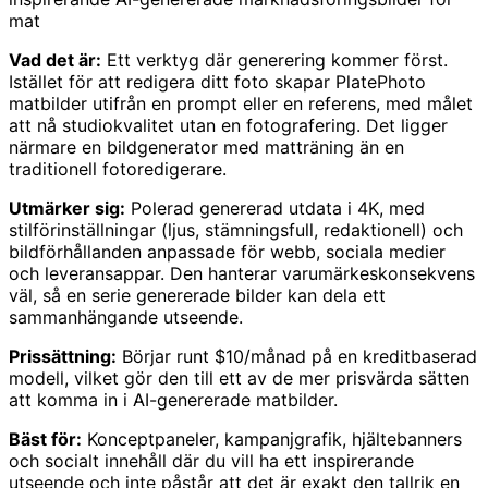
mat
Vad det är:
Ett verktyg där generering kommer först.
Istället för att redigera ditt foto skapar PlatePhoto
matbilder utifrån en prompt eller en referens, med målet
att nå studiokvalitet utan en fotografering. Det ligger
närmare en bildgenerator med matträning än en
traditionell fotoredigerare.
Utmärker sig:
Polerad genererad utdata i 4K, med
stilförinställningar (ljus, stämningsfull, redaktionell) och
bildförhållanden anpassade för webb, sociala medier
och leveransappar. Den hanterar varumärkeskonsekvens
väl, så en serie genererade bilder kan dela ett
sammanhängande utseende.
Prissättning:
Börjar runt $10/månad på en kreditbaserad
modell, vilket gör den till ett av de mer prisvärda sätten
att komma in i AI-genererade matbilder.
Bäst för:
Konceptpaneler, kampanjgrafik, hjältebanners
och socialt innehåll där du vill ha ett inspirerande
utseende och inte påstår att det är exakt den tallrik en