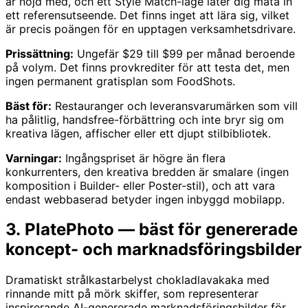
är nöjd med, och ett Style Match-läge låter dig mata in
ett referensutseende. Det finns inget att lära sig, vilket
är precis poängen för en upptagen verksamhetsdrivare.
Prissättning:
Ungefär $29 till $99 per månad beroende
på volym. Det finns provkrediter för att testa det, men
ingen permanent gratisplan som FoodShots.
Bäst för:
Restauranger och leveransvarumärken som vill
ha pålitlig, handsfree-förbättring och inte bryr sig om
kreativa lägen, affischer eller ett djupt stilbibliotek.
Varningar:
Ingångspriset är högre än flera
konkurrenters, den kreativa bredden är smalare (ingen
komposition i Builder- eller Poster-stil), och att vara
endast webbaserad betyder ingen inbyggd mobilapp.
3. PlatePhoto — bäst för genererade
koncept- och marknadsföringsbilder
Dramatiskt strålkastarbelyst chokladlavakaka med
rinnande mitt på mörk skiffer, som representerar
inspirerande AI-genererade marknadsföringsbilder för