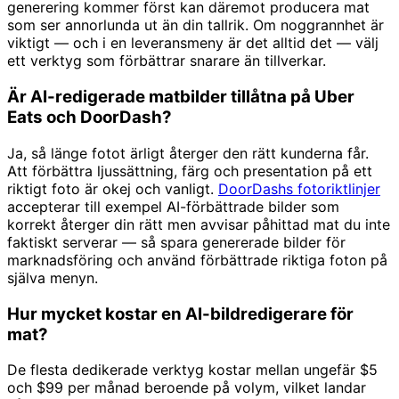
generering kommer först kan däremot producera mat
som ser annorlunda ut än din tallrik. Om noggrannhet är
viktigt — och i en leveransmeny är det alltid det — välj
ett verktyg som förbättrar snarare än tillverkar.
Är AI-redigerade matbilder tillåtna på Uber
Eats och DoorDash?
Ja, så länge fotot ärligt återger den rätt kunderna får.
Att förbättra ljussättning, färg och presentation på ett
riktigt foto är okej och vanligt.
DoorDashs fotoriktlinjer
accepterar till exempel AI-förbättrade bilder som
korrekt återger din rätt men avvisar påhittad mat du inte
faktiskt serverar — så spara genererade bilder för
marknadsföring och använd förbättrade riktiga foton på
själva menyn.
Hur mycket kostar en AI-bildredigerare för
mat?
De flesta dedikerade verktyg kostar mellan ungefär $5
och $99 per månad beroende på volym, vilket landar