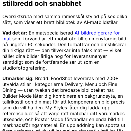
stilbredd och snabbhet
Översiktsruta med samma ramenskål stylad på sex olika
sätt, som visar ett brett bibliotek av AI-matbildstilar
Vad det är:
En matspecialiserad
AI-bildredigerare för
mat
som förvandlar ett mobilfoto till en menyfärdig bild
på ungefär 90 sekunder. Den förbättrar och omstiliserar
din riktiga rätt — den tillverkar inte falsk mat — vilket
håller dina bilder ärliga nog för leveransmenyer
samtidigt som de fortfarande ser ut som en
studiofotografering.
Utmärker sig:
Bredd. FoodShot levereras med 200+
utvalda stilar i kategorierna Delivery, Menu och Fine
Dining — utan tvekan det bredaste biblioteket här.
Builder Mode låter dig kombinera en bakgrundsyta, en
tallriksstil och din mat för att komponera en bild precis
som du vill ha den. My Styles låter dig ladda upp
referensbilder så att varje rätt matchar ditt varumärkes
utseende, och Poster Mode förvandlar en enda bild till
marknadsföringsmaterial. En uppladdning kan spotta ut
flera varianter, så du väljer mellan alternativ istället för