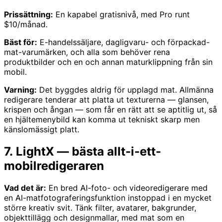
Prissättning:
En kapabel gratisnivå, med Pro runt
$10/månad.
Bäst för:
E-handelssäljare, dagligvaru- och förpackad-
mat-varumärken, och alla som behöver rena
produktbilder och en och annan maturklippning från sin
mobil.
Varning:
Det byggdes aldrig för upplagd mat. Allmänna
redigerare tenderar att platta ut texturerna — glansen,
krispen och ångan — som får en rätt att se aptitlig ut, så
en hjältemenybild kan komma ut tekniskt skarp men
känslomässigt platt.
7. LightX — bästa allt-i-ett-
mobilredigeraren
Vad det är:
En bred AI-foto- och videoredigerare med
en AI-matfotograferingsfunktion instoppad i en mycket
större kreativ svit. Tänk filter, avatarer, bakgrunder,
objekttillägg och designmallar, med mat som en