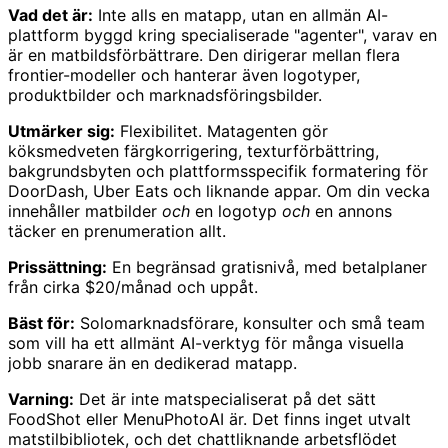
Vad det är:
Inte alls en matapp, utan en allmän AI-
plattform byggd kring specialiserade "agenter", varav en
är en matbildsförbättrare. Den dirigerar mellan flera
frontier-modeller och hanterar även logotyper,
produktbilder och marknadsföringsbilder.
Utmärker sig:
Flexibilitet. Matagenten gör
köksmedveten färgkorrigering, texturförbättring,
bakgrundsbyten och plattformsspecifik formatering för
DoorDash, Uber Eats och liknande appar. Om din vecka
innehåller matbilder
och
en logotyp
och
en annons
täcker en prenumeration allt.
Prissättning:
En begränsad gratisnivå, med betalplaner
från cirka $20/månad och uppåt.
Bäst för:
Solomarknadsförare, konsulter och små team
som vill ha ett allmänt AI-verktyg för många visuella
jobb snarare än en dedikerad matapp.
Varning:
Det är inte matspecialiserat på det sätt
FoodShot eller MenuPhotoAI är. Det finns inget utvalt
matstilbibliotek, och det chattliknande arbetsflödet