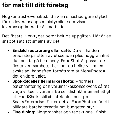
för mat till ditt företag
Högkontrast-översiktsbild av en smashburgare stylad
för en leveransapps miniatyrbild, som visar
leveransoptimerade AI-matbilder
Det "bästa" verktyget beror helt på uppgiften. Här är ett
snabbt sätt att smalna av det:
Enskild restaurang eller café:
Du vill ha den
bredaste paletten av utseenden plus noggrannhet
du kan lita på i en meny. FoodShot AI passar de
flesta verksamheter här; om du hellre vill ha en
avskalad, handsfree-förbättrare är MenuPhotoAI
det enklare valet.
Spökkök eller flermärkesflotta:
Prioritera
batchhantering och varumärkeskonsekvens så att
varje virtuellt varumärke ser distinkt men enhetligt
ut. FoodShots stilbibliotek plus bulk på
Scale/Enterprise täcker detta; FoodPhoto.ai är ett
billigare batchalternativ om budgeten styr.
Fine dining:
Noggrannhet och redaktionell finish