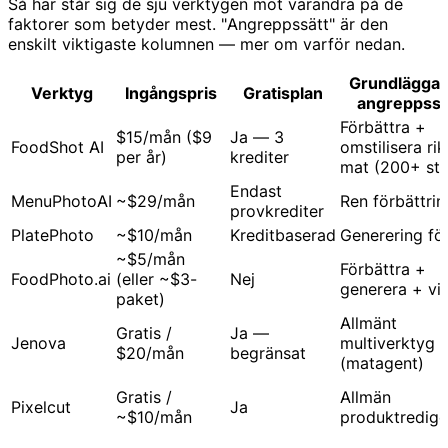
Så här står sig de sju verktygen mot varandra på de
faktorer som betyder mest. "Angreppssätt" är den
enskilt viktigaste kolumnen — mer om varför nedan.
Grundlägga
Verktyg
Ingångspris
Gratisplan
angreppssä
Förbättra +
$15/mån ($9
Ja — 3
FoodShot AI
omstilisera rik
per år)
krediter
mat (200+ stil
Endast
MenuPhotoAI
~$29/mån
Ren förbättrin
provkrediter
PlatePhoto
~$10/mån
Kreditbaserad
Generering fö
~$5/mån
Förbättra +
FoodPhoto.ai
(eller ~$3-
Nej
generera + vi
paket)
Allmänt
Gratis /
Ja —
Jenova
multiverktyg
$20/mån
begränsat
(matagent)
Gratis /
Allmän
Pixelcut
Ja
~$10/mån
produktredige