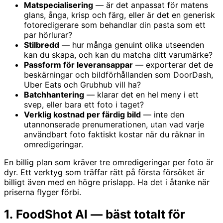
Matspecialisering
— är det anpassat för matens
glans, ånga, krisp och färg, eller är det en generisk
fotoredigerare som behandlar din pasta som ett
par hörlurar?
Stilbredd
— hur många genuint olika utseenden
kan du skapa, och kan du matcha ditt varumärke?
Passform för leveransappar
— exporterar det de
beskärningar och bildförhållanden som DoorDash,
Uber Eats och Grubhub vill ha?
Batchhantering
— klarar det en hel meny i ett
svep, eller bara ett foto i taget?
Verklig kostnad per färdig bild
— inte den
utannonserade prenumerationen, utan vad varje
användbart foto faktiskt kostar när du räknar in
omredigeringar.
En billig plan som kräver tre omredigeringar per foto är
dyr. Ett verktyg som träffar rätt på första försöket är
billigt även med en högre prislapp. Ha det i åtanke när
priserna flyger förbi.
1. FoodShot AI — bäst totalt för