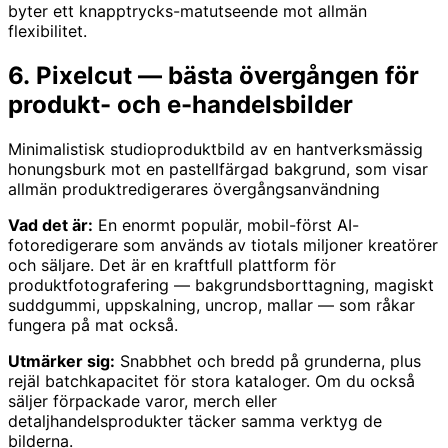
byter ett knapptrycks-matutseende mot allmän
flexibilitet.
6. Pixelcut — bästa övergången för
produkt- och e-handelsbilder
Minimalistisk studioproduktbild av en hantverksmässig
honungsburk mot en pastellfärgad bakgrund, som visar
allmän produktredigerares övergångsanvändning
Vad det är:
En enormt populär, mobil-först AI-
fotoredigerare som används av tiotals miljoner kreatörer
och säljare. Det är en kraftfull plattform för
produktfotografering — bakgrundsborttagning, magiskt
suddgummi, uppskalning, uncrop, mallar — som råkar
fungera på mat också.
Utmärker sig:
Snabbhet och bredd på grunderna, plus
rejäl batchkapacitet för stora kataloger. Om du också
säljer förpackade varor, merch eller
detaljhandelsprodukter täcker samma verktyg de
bilderna.