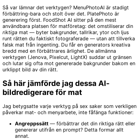
Så var lämnar det verktygen? MenuPhotoAI är stadigt
förbättring-bara och stolt över det. PlatePhoto är
generering först. FoodShot AI sitter på den mest
användbara platsen för matföretag: det omstiliserar din
riktiga
mat — byter bakgrunder, tallrikar, ytor och ljus
runt rätten du faktiskt fotograferade — utan att tillverka
falsk mat från ingenting. Du får en generators kreativa
bredd med en förbättrares ärlighet. De allmänna
verktygen (Jenova, Pixelcut, LightX) suddar ut gränsen
och lutar sig ofta mot genererade bakgrunder bakom en
urklippt bild av din rätt.
Så här jämförde jag dessa AI-
bildredigerare för mat
Jag betygsatte varje verktyg på sex saker som verkligen
påverkar mat- och menyarbete, inte fåfänga funktioner:
Angreppssätt
— förbättrar det din riktiga rätt eller
genererar utifrån en prompt? Detta formar allt
annat.