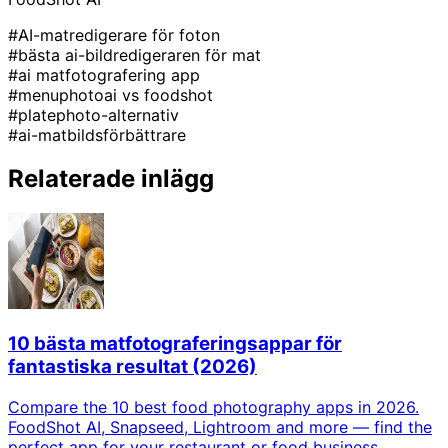
#AI-matredigerare för foton
#bästa ai-bildredigeraren för mat
#ai matfotografering app
#menuphotoai vs foodshot
#platephoto-alternativ
#ai-matbildsförbättrare
Relaterade inlägg
10 bästa matfotograferingsappar för
fantastiska resultat (2026)
Compare the 10 best food photography apps in 2026.
FoodShot AI, Snapseed, Lightroom and more — find the
perfect app for your restaurant or food business.