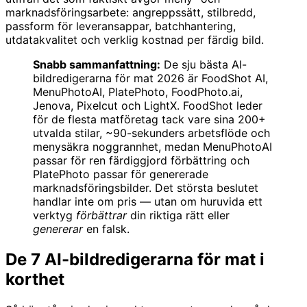
marknadsföringsarbete: angreppssätt, stilbredd,
passform för leveransappar, batchhantering,
utdatakvalitet och verklig kostnad per färdig bild.
Snabb sammanfattning:
De sju bästa AI-
bildredigerarna för mat 2026 är FoodShot AI,
MenuPhotoAI, PlatePhoto, FoodPhoto.ai,
Jenova, Pixelcut och LightX. FoodShot leder
för de flesta matföretag tack vare sina 200+
utvalda stilar, ~90-sekunders arbetsflöde och
menysäkra noggrannhet, medan MenuPhotoAI
passar för ren färdiggjord förbättring och
PlatePhoto passar för genererade
marknadsföringsbilder. Det största beslutet
handlar inte om pris — utan om huruvida ett
verktyg
förbättrar
din riktiga rätt eller
genererar
en falsk.
De 7 AI-bildredigerarna för mat i
korthet