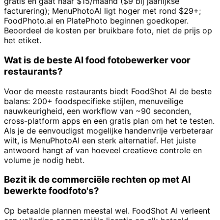
gratis en gaat naar $15/maand ($9 bij jaarlijkse
facturering); MenuPhotoAI ligt hoger met rond $29+;
FoodPhoto.ai en PlatePhoto beginnen goedkoper.
Beoordeel de kosten per bruikbare foto, niet de prijs op
het etiket.
Wat is de beste AI food fotobewerker voor
restaurants?
Voor de meeste restaurants biedt FoodShot AI de beste
balans: 200+ foodspecifieke stijlen, menuveilige
nauwkeurigheid, een workflow van ~90 seconden,
cross-platform apps en een gratis plan om het te testen.
Als je de eenvoudigst mogelijke handenvrije verbeteraar
wilt, is MenuPhotoAI een sterk alternatief. Het juiste
antwoord hangt af van hoeveel creatieve controle en
volume je nodig hebt.
Bezit ik de commerciële rechten op met AI
bewerkte foodfoto's?
Op betaalde plannen meestal wel. FoodShot AI verleent