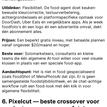
Uitblinker:
Flexibiliteit. De food-agent doet keuken-
bewuste kleurcorrectie, textuurverbetering,
achtergrondwissels en platformspecifieke opmaak voor
DoorDash, Uber Eats en vergelijkbare apps. Als je week
foodfoto's
én
een logo
én
een advertentie omvat, dekt
één abonnement alles.
Prijzen:
Een beperkt gratis niveau, met betaalde plannen
vanaf ongeveer $20/maand en hoger.
Beste voor:
Solomarketeers, consultants en kleine
teams die één algemene AI-tool willen voor veel visuele
klussen in plaats van een speciale food-app.
Aandachtspunt:
Het is niet in food gespecialiseerd
zoals FoodShot of MenuPhotoAI dat zijn. Er is geen
samengestelde foodstijlbibliotheek, en de chat-achtige
workflow ruilt een food-look met één klik in voor
algemene flexibiliteit.
6. Pixelcut — beste crossover voor