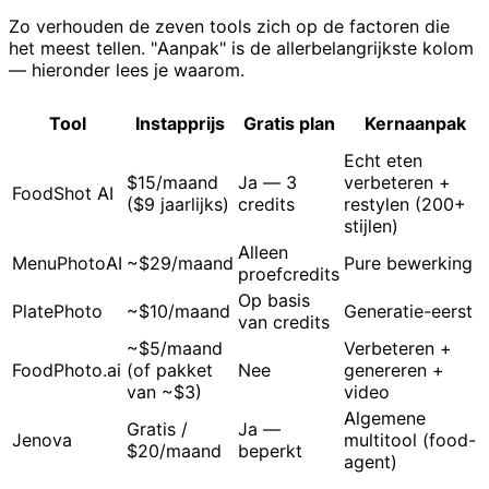
Zo verhouden de zeven tools zich op de factoren die
het meest tellen. "Aanpak" is de allerbelangrijkste kolom
— hieronder lees je waarom.
Tool
Instapprijs
Gratis plan
Kernaanpak
Echt eten
$15/maand
Ja — 3
verbeteren +
FoodShot AI
($9 jaarlijks)
credits
restylen (200+
stijlen)
Alleen
MenuPhotoAI
~$29/maand
Pure bewerking
proefcredits
Op basis
PlatePhoto
~$10/maand
Generatie-eerst
van credits
~$5/maand
Verbeteren +
FoodPhoto.ai
(of pakket
Nee
genereren +
van ~$3)
video
Algemene
Gratis /
Ja —
Jenova
multitool (food-
$20/maand
beperkt
agent)