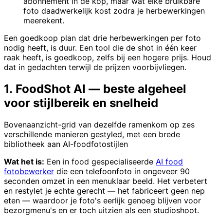
abonnement in de kop, maar wat elke bruikbare
foto daadwerkelijk kost zodra je herbewerkingen
meerekent.
Een goedkoop plan dat drie herbewerkingen per foto
nodig heeft, is duur. Een tool die de shot in één keer
raak heeft, is goedkoop, zelfs bij een hogere prijs. Houd
dat in gedachten terwijl de prijzen voorbijvliegen.
1. FoodShot AI — beste algeheel
voor stijlbereik en snelheid
Bovenaanzicht-grid van dezelfde ramenkom op zes
verschillende manieren gestyled, met een brede
bibliotheek aan AI-foodfotostijlen
Wat het is:
Een in food gespecialiseerde
AI food
fotobewerker
die een telefoonfoto in ongeveer 90
seconden omzet in een menuklaar beeld. Het verbetert
en restylet je echte gerecht — het fabriceert geen nep
eten — waardoor je foto's eerlijk genoeg blijven voor
bezorgmenu's en er toch uitzien als een studioshoot.