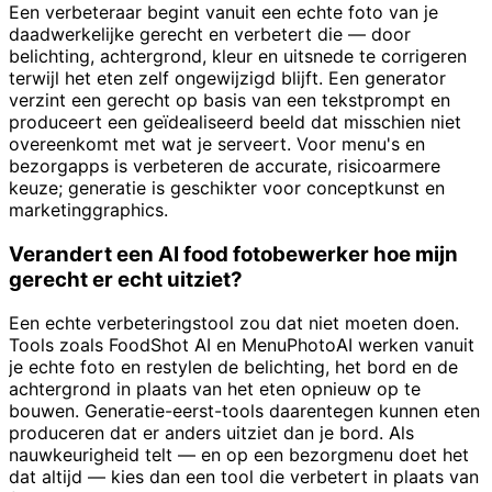
Een verbeteraar begint vanuit een echte foto van je
daadwerkelijke gerecht en verbetert die — door
belichting, achtergrond, kleur en uitsnede te corrigeren
terwijl het eten zelf ongewijzigd blijft. Een generator
verzint een gerecht op basis van een tekstprompt en
produceert een geïdealiseerd beeld dat misschien niet
overeenkomt met wat je serveert. Voor menu's en
bezorgapps is verbeteren de accurate, risicoarmere
keuze; generatie is geschikter voor conceptkunst en
marketinggraphics.
Verandert een AI food fotobewerker hoe mijn
gerecht er echt uitziet?
Een echte verbeteringstool zou dat niet moeten doen.
Tools zoals FoodShot AI en MenuPhotoAI werken vanuit
je echte foto en restylen de belichting, het bord en de
achtergrond in plaats van het eten opnieuw op te
bouwen. Generatie-eerst-tools daarentegen kunnen eten
produceren dat er anders uitziet dan je bord. Als
nauwkeurigheid telt — en op een bezorgmenu doet het
dat altijd — kies dan een tool die verbetert in plaats van