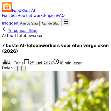
FoodShot AI
Functies
Hoe het werkt
Prijzen
FAQ
Inloggen
Aan de Slag
Aan de Slag
Terug naar Blog
AI food fotobewerker
7 beste AI-fotobewerkers voor eten vergeleken
(2026)
Ali Tanis
25 juni 2026
16 min lezen
Delen: