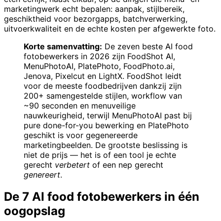
marketingwerk echt bepalen: aanpak, stijlbereik,
geschiktheid voor bezorgapps, batchverwerking,
uitvoerkwaliteit en de echte kosten per afgewerkte foto.
Korte samenvatting:
De zeven beste AI food
fotobewerkers in 2026 zijn FoodShot AI,
MenuPhotoAI, PlatePhoto, FoodPhoto.ai,
Jenova, Pixelcut en LightX. FoodShot leidt
voor de meeste foodbedrijven dankzij zijn
200+ samengestelde stijlen, workflow van
~90 seconden en menuveilige
nauwkeurigheid, terwijl MenuPhotoAI past bij
pure done-for-you bewerking en PlatePhoto
geschikt is voor gegenereerde
marketingbeelden. De grootste beslissing is
niet de prijs — het is of een tool je echte
gerecht
verbetert
of een nep gerecht
genereert
.
De 7 AI food fotobewerkers in één
oogopslag