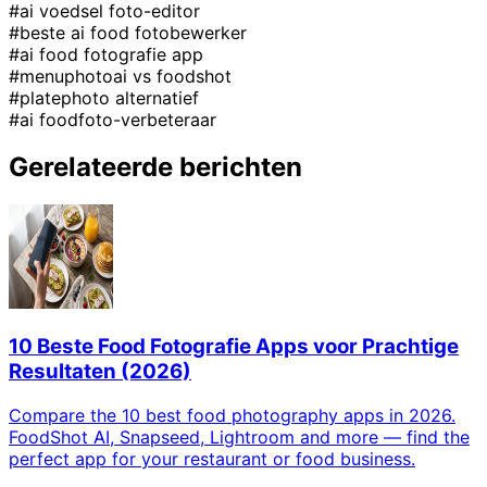
#ai voedsel foto-editor
#beste ai food fotobewerker
#ai food fotografie app
#menuphotoai vs foodshot
#platephoto alternatief
#ai foodfoto-verbeteraar
Gerelateerde berichten
10 Beste Food Fotografie Apps voor Prachtige
Resultaten (2026)
Compare the 10 best food photography apps in 2026.
FoodShot AI, Snapseed, Lightroom and more — find the
perfect app for your restaurant or food business.