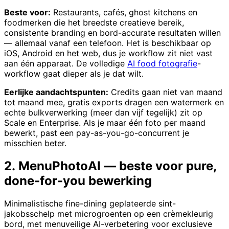
Beste voor:
Restaurants, cafés, ghost kitchens en
foodmerken die het breedste creatieve bereik,
consistente branding en bord-accurate resultaten willen
— allemaal vanaf een telefoon. Het is beschikbaar op
iOS, Android en het web, dus je workflow zit niet vast
aan één apparaat. De volledige
AI food fotografie
-
workflow gaat dieper als je dat wilt.
Eerlijke aandachtspunten:
Credits gaan niet van maand
tot maand mee, gratis exports dragen een watermerk en
echte bulkverwerking (meer dan vijf tegelijk) zit op
Scale en Enterprise. Als je maar één foto per maand
bewerkt, past een pay-as-you-go-concurrent je
misschien beter.
2. MenuPhotoAI — beste voor pure,
done-for-you bewerking
Minimalistische fine-dining geplateerde sint-
jakobsschelp met microgroenten op een crèmekleurig
bord, met menuveilige AI-verbetering voor exclusieve