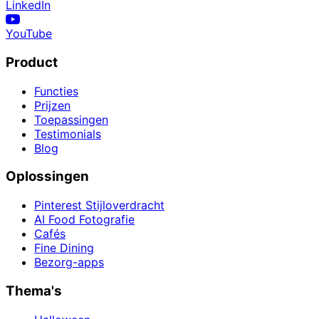
LinkedIn
YouTube
Product
Functies
Prijzen
Toepassingen
Testimonials
Blog
Oplossingen
Pinterest Stijloverdracht
AI Food Fotografie
Cafés
Fine Dining
Bezorg-apps
Thema's