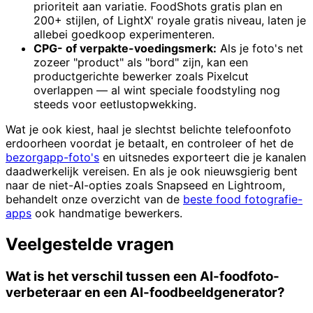
prioriteit aan variatie. FoodShots gratis plan en
200+ stijlen, of LightX' royale gratis niveau, laten je
allebei goedkoop experimenteren.
CPG- of verpakte-voedingsmerk:
Als je foto's net
zozeer "product" als "bord" zijn, kan een
productgerichte bewerker zoals Pixelcut
overlappen — al wint speciale foodstyling nog
steeds voor eetlustopwekking.
Wat je ook kiest, haal je slechtst belichte telefoonfoto
erdoorheen voordat je betaalt, en controleer of het de
bezorgapp-foto's
en uitsnedes exporteert die je kanalen
daadwerkelijk vereisen. En als je ook nieuwsgierig bent
naar de niet-AI-opties zoals Snapseed en Lightroom,
behandelt onze overzicht van de
beste food fotografie-
apps
ook handmatige bewerkers.
Veelgestelde vragen
Wat is het verschil tussen een AI-foodfoto-
verbeteraar en een AI-foodbeeldgenerator?