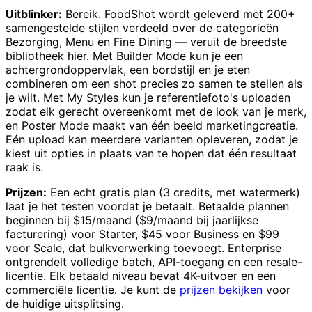
Uitblinker:
Bereik. FoodShot wordt geleverd met 200+
samengestelde stijlen verdeeld over de categorieën
Bezorging, Menu en Fine Dining — veruit de breedste
bibliotheek hier. Met Builder Mode kun je een
achtergrondoppervlak, een bordstijl en je eten
combineren om een shot precies zo samen te stellen als
je wilt. Met My Styles kun je referentiefoto's uploaden
zodat elk gerecht overeenkomt met de look van je merk,
en Poster Mode maakt van één beeld marketingcreatie.
Eén upload kan meerdere varianten opleveren, zodat je
kiest uit opties in plaats van te hopen dat één resultaat
raak is.
Prijzen:
Een echt gratis plan (3 credits, met watermerk)
laat je het testen voordat je betaalt. Betaalde plannen
beginnen bij $15/maand ($9/maand bij jaarlijkse
facturering) voor Starter, $45 voor Business en $99
voor Scale, dat bulkverwerking toevoegt. Enterprise
ontgrendelt volledige batch, API-toegang en een resale-
licentie. Elk betaald niveau bevat 4K-uitvoer en een
commerciële licentie. Je kunt de
prijzen bekijken
voor
de huidige uitsplitsing.