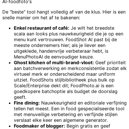
AI-foodfoto's
De "beste" tool hangt volledig af van de klus. Hier is een
snelle manier om het af te bakenen:
Enkel restaurant of café:
Je wilt het breedste
scala aan looks plus nauwkeurigheid die je op een
menu kunt vertrouwen. FoodShot AI past bij de
meeste ondernemers hier; als je liever een
uitgeklede, handenvrije verbeteraar hebt, is
MenuPhotoAI de eenvoudiger keuze.
Ghost kitchen of multi-brand-vloot:
Geef prioriteit
aan batchverwerking en merkconsistentie zodat elk
virtueel merk er onderscheidend maar uniform
uitziet. FoodShots stijlbibliotheek plus bulk op
Scale/Enterprise dekt dit; FoodPhoto.ai is een
goedkopere batchoptie als budget de doorslag
geeft.
Fine dining:
Nauwkeurigheid en editoriale verfijning
tellen het meest. Een in food gespecialiseerde tool
met menuveilige verbetering en verfijnde stijlen
verslaat elke keer een algemene generator.
Foodmaker of blogger:
Begin gratis en geef