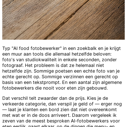
Typ "AI food fotobewerker" in een zoekbalk en je krijgt
een muur aan tools die allemaal hetzelfde beloven:
foto's van studiokwaliteit in enkele seconden, zonder
fotograaf. Het probleem is dat ze helemaal niet
hetzelfde zijn. Sommige poetsen een echte foto van je
echte gerecht op. Sommige verzinnen een gerecht op
basis van een tekstprompt. En een aantal zijn algemene
fotobewerkers die nooit voor eten zijn gebouwd.
Dat verschil telt zwaarder dan de prijs. Kies je de
verkeerde categorie, dan verspil je geld of — erger nog
— laat je klanten een bord zien dat niet overeenkomt
met wat er in de doos arriveert. Daarom vergeleek ik
zeven van de meest besproken AI-fotobewerkers voor
eten eerlijk, naast elkaar, op de dingen die menu- en