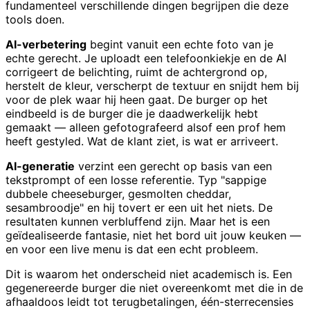
fundamenteel verschillende dingen begrijpen die deze
tools doen.
AI-verbetering
begint vanuit een echte foto van je
echte gerecht. Je uploadt een telefoonkiekje en de AI
corrigeert de belichting, ruimt de achtergrond op,
herstelt de kleur, verscherpt de textuur en snijdt hem bij
voor de plek waar hij heen gaat. De burger op het
eindbeeld is de burger die je daadwerkelijk hebt
gemaakt — alleen gefotografeerd alsof een prof hem
heeft gestyled. Wat de klant ziet, is wat er arriveert.
AI-generatie
verzint een gerecht op basis van een
tekstprompt of een losse referentie. Typ "sappige
dubbele cheeseburger, gesmolten cheddar,
sesambroodje" en hij tovert er een uit het niets. De
resultaten kunnen verbluffend zijn. Maar het is een
geïdealiseerde fantasie, niet het bord uit jouw keuken —
en voor een live menu is dat een echt probleem.
Dit is waarom het onderscheid niet academisch is. Een
gegenereerde burger die niet overeenkomt met die in de
afhaaldoos leidt tot terugbetalingen, één-sterrecensies