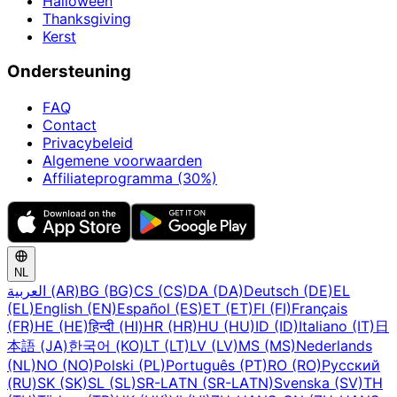
Halloween
Thanksgiving
Kerst
Ondersteuning
FAQ
Contact
Privacybeleid
Algemene voorwaarden
Affiliateprogramma (30%)
NL
العربية (AR)
BG (BG)
CS (CS)
DA (DA)
Deutsch (DE)
EL
(EL)
English (EN)
Español (ES)
ET (ET)
FI (FI)
Français
(FR)
HE (HE)
हिन्दी (HI)
HR (HR)
HU (HU)
ID (ID)
Italiano (IT)
日
本語 (JA)
한국어 (KO)
LT (LT)
LV (LV)
MS (MS)
Nederlands
(NL)
NO (NO)
Polski (PL)
Português (PT)
RO (RO)
Русский
(RU)
SK (SK)
SL (SL)
SR-LATN (SR-LATN)
Svenska (SV)
TH