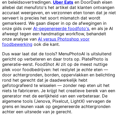
en beleidsovertredingen.
Uber Eats
en DoorDash eisen
allebei dat menufoto's het artikel dat klanten ontvangen
accuraat weergeven, en verzonnen eten tonen dat je niet
serveert is precies het soort mismatch dat wordt
gemarkeerd. We gaan dieper in op de afwegingen in
onze gids over
AI-gegenereerde foodfoto's
, en als je AI
afweegt tegen een handmatige workflow, behandelt
onze analyse van
AI versus Photoshop voor
foodbewerking
ook die kant.
Dus waar laat dat de tools? MenuPhotoAI is uitsluitend
gericht op verbeteren en daar trots op. PlatePhoto is
generatie-eerst. FoodShot AI zit op de meest nuttige
plek voor foodbedrijven: het restylet je
echte
eten —
door achtergronden, borden, oppervlakken en belichting
rond het gerecht dat je daadwerkelijk hebt
gefotografeerd te wisselen — zonder nep eten uit het
niets te fabriceren. Je krijgt het creatieve bereik van een
generator met de eerlijkheid van een verbeteraar. De
algemene tools (Jenova, Pixelcut, LightX) vervagen de
grens en leunen vaak op gegenereerde achtergronden
achter een uitsnede van je gerecht.