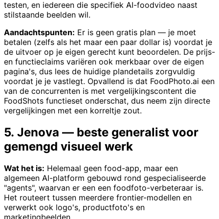
testen, en iedereen die specifiek AI-foodvideo naast
stilstaande beelden wil.
Aandachtspunten:
Er is geen gratis plan — je moet
betalen (zelfs als het maar een paar dollar is) voordat je
de uitvoer op je eigen gerecht kunt beoordelen. De prijs-
en functieclaims variëren ook merkbaar over de eigen
pagina's, dus lees de huidige plandetails zorgvuldig
voordat je je vastlegt. Opvallend is dat FoodPhoto.ai een
van de concurrenten is met vergelijkingscontent die
FoodShots functieset onderschat, dus neem zijn directe
vergelijkingen met een korreltje zout.
5. Jenova — beste generalist voor
gemengd visueel werk
Wat het is:
Helemaal geen food-app, maar een
algemeen AI-platform gebouwd rond gespecialiseerde
"agents", waarvan er een een foodfoto-verbeteraar is.
Het routeert tussen meerdere frontier-modellen en
verwerkt ook logo's, productfoto's en
marketingbeelden.