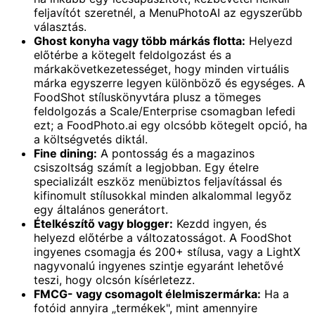
feljavítót szeretnél, a MenuPhotoAI az egyszerűbb
választás.
Ghost konyha vagy több márkás flotta:
Helyezd
előtérbe a kötegelt feldolgozást és a
márkakövetkezetességet, hogy minden virtuális
márka egyszerre legyen különböző és egységes. A
FoodShot stíluskönyvtára plusz a tömeges
feldolgozás a Scale/Enterprise csomagban lefedi
ezt; a FoodPhoto.ai egy olcsóbb kötegelt opció, ha
a költségvetés diktál.
Fine dining:
A pontosság és a magazinos
csiszoltság számít a legjobban. Egy ételre
specializált eszköz menübiztos feljavítással és
kifinomult stílusokkal minden alkalommal legyőz
egy általános generátort.
Ételkészítő vagy blogger:
Kezdd ingyen, és
helyezd előtérbe a változatosságot. A FoodShot
ingyenes csomagja és 200+ stílusa, vagy a LightX
nagyvonalú ingyenes szintje egyaránt lehetővé
teszi, hogy olcsón kísérletezz.
FMCG- vagy csomagolt élelmiszermárka:
Ha a
fotóid annyira „termékek", mint amennyire