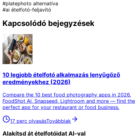
#platephoto alternatíva
#ai ételfotó-feljavító
Kapcsolódó bejegyzések
10 legjobb ételfotó alkalmazás lenyűgöző
eredményekhez (2026)
Compare the 10 best food photography apps in 2026.
FoodShot AI, Snapseed, Lightroom and more — find the
perfect app for your restaurant or food business.
17 perc olvasás
Továbbiak
Alakítsd át ételfotóidat AI-val