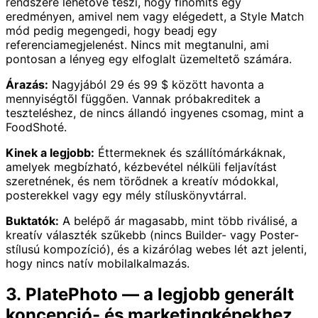
rendszere lehetővé teszi, hogy finomíts egy
eredményen, amivel nem vagy elégedett, a Style Match
mód pedig megengedi, hogy beadj egy
referenciamegjelenést. Nincs mit megtanulni, ami
pontosan a lényeg egy elfoglalt üzemeltető számára.
Árazás:
Nagyjából 29 és 99 $ között havonta a
mennyiségtől függően. Vannak próbakreditek a
teszteléshez, de nincs állandó ingyenes csomag, mint a
FoodShoté.
Kinek a legjobb:
Éttermeknek és szállítómárkáknak,
amelyek megbízható, kézbevétel nélküli feljavítást
szeretnének, és nem törődnek a kreatív módokkal,
posterekkel vagy egy mély stíluskönyvtárral.
Buktatók:
A belépő ár magasabb, mint több riválisé, a
kreatív választék szűkebb (nincs Builder- vagy Poster-
stílusú kompozíció), és a kizárólag webes lét azt jelenti,
hogy nincs natív mobilalkalmazás.
3. PlatePhoto — a legjobb generált
koncepció- és marketingképekhez