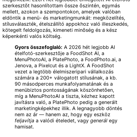
szerkesztőt hasonlítottam össze őszintén, egymás
mellett, azokon a szempontokon, amelyek valóban
eldöntik a menü- és marketingmunkát: megközelítés,
stílusválaszték, ételszállító appokhoz való illeszkedés,
kötegelt feldolgozás, kimeneti minőség és a kész
képenkénti valós költség.
Gyors összefoglaló:
A 2026 hét legjobb AI
ételfotó-szerkesztője a FoodShot AI, a
MenuPhotoAI, a PlatePhoto, a FoodPhoto.ai, a
Jenova, a Pixelcut és a LightX. A FoodShot
vezet a legtöbb élelmiszeripari vállalkozás
számára a 200+ válogatott stílusának, a kb.
90 másodperces munkafolyamatának és a
menübiztos pontosságának köszönhetően,
míg a MenuPhotoAI a tiszta, kézhez kapott
javításra való, a PlatePhoto pedig a generált
marketingképekhez illik. A legnagyobb döntés
nem az ár — hanem az, hogy egy eszköz
feljavítja
a valódi ételedet, vagy
generál
egy
hamisat.