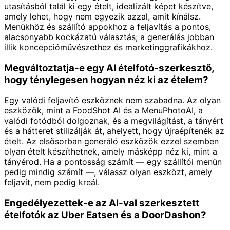
utasításból talál ki egy ételt, idealizált képet készítve,
amely lehet, hogy nem egyezik azzal, amit kínálsz.
Menükhöz és szállító appokhoz a feljavítás a pontos,
alacsonyabb kockázatú választás; a generálás jobban
illik koncepcióművészethez és marketinggrafikákhoz.
Megváltoztatja-e egy AI ételfotó-szerkesztő,
hogy ténylegesen hogyan néz ki az ételem?
Egy valódi feljavító eszköznek nem szabadna. Az olyan
eszközök, mint a FoodShot AI és a MenuPhotoAI, a
valódi fotódból dolgoznak, és a megvilágítást, a tányért
és a hátteret stilizálják át, ahelyett, hogy újraépítenék az
ételt. Az elsősorban generáló eszközök ezzel szemben
olyan ételt készíthetnek, amely másképp néz ki, mint a
tányérod. Ha a pontosság számít — egy szállítói menün
pedig mindig számít —, válassz olyan eszközt, amely
feljavít, nem pedig kreál.
Engedélyezettek-e az AI-val szerkesztett
ételfotók az Uber Eatsen és a DoorDashon?