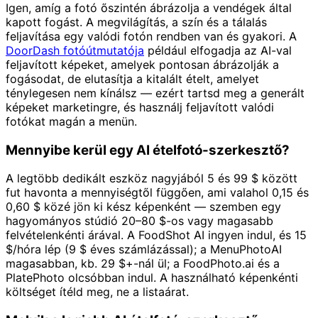
Igen, amíg a fotó őszintén ábrázolja a vendégek által
kapott fogást. A megvilágítás, a szín és a tálalás
feljavítása egy valódi fotón rendben van és gyakori. A
DoorDash fotóútmutatója
például elfogadja az AI-val
feljavított képeket, amelyek pontosan ábrázolják a
fogásodat, de elutasítja a kitalált ételt, amelyet
ténylegesen nem kínálsz — ezért tartsd meg a generált
képeket marketingre, és használj feljavított valódi
fotókat magán a menün.
Mennyibe kerül egy AI ételfotó-szerkesztő?
A legtöbb dedikált eszköz nagyjából 5 és 99 $ között
fut havonta a mennyiségtől függően, ami valahol 0,15 és
0,60 $ közé jön ki kész képenként — szemben egy
hagyományos stúdió 20–80 $-os vagy magasabb
felvételenkénti árával. A FoodShot AI ingyen indul, és 15
$/hóra lép (9 $ éves számlázással); a MenuPhotoAI
magasabban, kb. 29 $+-nál ül; a FoodPhoto.ai és a
PlatePhoto olcsóbban indul. A használható képenkénti
költséget ítéld meg, ne a listaárat.