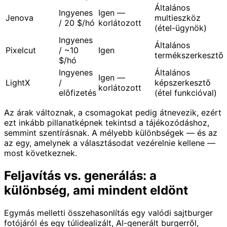
Általános
Ingyenes
Igen —
Jenova
multieszköz
/ 20 $/hó
korlátozott
(étel-ügynök)
Ingyenes
Általános
Pixelcut
/ ~10
Igen
termékszerkesztő
$/hó
Ingyenes
Általános
Igen —
LightX
/
képszerkesztő
korlátozott
előfizetés
(étel funkcióval)
Az árak változnak, a csomagokat pedig átnevezik, ezért
ezt inkább pillanatképnek tekintsd a tájékozódáshoz,
semmint szentírásnak. A mélyebb különbségek — és az
az egy, amelynek a választásodat vezérelnie kellene —
most következnek.
Feljavítás vs. generálás: a
különbség, ami mindent eldönt
Egymás melletti összehasonlítás egy valódi sajtburger
fotójáról és egy túlidealizált, AI-generált burgerről,