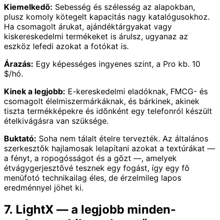
Kiemelkedő:
Sebesség és szélesség az alapokban,
plusz komoly kötegelt kapacitás nagy katalógusokhoz.
Ha csomagolt árukat, ajándéktárgyakat vagy
kiskereskedelmi termékeket is árulsz, ugyanaz az
eszköz lefedi azokat a fotókat is.
Árazás:
Egy képességes ingyenes szint, a Pro kb. 10
$/hó.
Kinek a legjobb:
E-kereskedelmi eladóknak, FMCG- és
csomagolt élelmiszermárkáknak, és bárkinek, akinek
tiszta termékképekre és időnként egy telefonról készült
ételkivágásra van szüksége.
Buktató:
Soha nem tálalt ételre tervezték. Az általános
szerkesztők hajlamosak lelapítani azokat a textúrákat —
a fényt, a ropogósságot és a gőzt —, amelyek
étvágygerjesztővé tesznek egy fogást, így egy fő
menüfotó technikailag éles, de érzelmileg lapos
eredménnyel jöhet ki.
7. LightX — a legjobb minden-