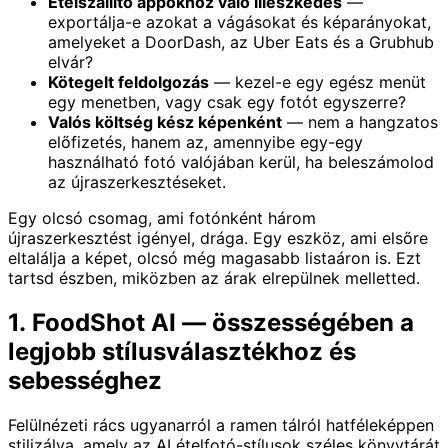
Ételszállító appokhoz való illeszkedés
—
exportálja-e azokat a vágásokat és képarányokat,
amelyeket a DoorDash, az Uber Eats és a Grubhub
elvár?
Kötegelt feldolgozás
— kezel-e egy egész menüt
egy menetben, vagy csak egy fotót egyszerre?
Valós költség kész képenként
— nem a hangzatos
előfizetés, hanem az, amennyibe egy-egy
használható fotó valójában kerül, ha beleszámolod
az újraszerkesztéseket.
Egy olcsó csomag, ami fotónként három
újraszerkesztést igényel, drága. Egy eszköz, ami elsőre
eltalálja a képet, olcsó még magasabb listaáron is. Ezt
tartsd észben, miközben az árak elrepülnek melletted.
1. FoodShot AI — összességében a
legjobb stílusválasztékhoz és
sebességhez
Felülnézeti rács ugyanarról a ramen tálról hatféleképpen
stilizálva, amely az AI ételfotó-stílusok széles könyvtárát