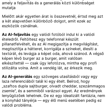
amely a feljavítás és a generálás közti különbséget
mutatja
Mielőtt akár egyetlen árat is összevetnél, értsd meg azt
a két alapvetően különböző dolgot, amit ezek az
eszközök csinálnak.
Az AI-feljavítás
egy valódi fotóból indul ki a valódi
ételedről. Feltöltesz egy telefonnal készült
pillanatfelvételt, és az AI megigazítja a megvilágítást,
megtisztítja a hátteret, korrigálja a színeket, élesíti a
textúrát, és levágja a képet oda, ahová szánod. A végső
képen lévő burger az a burger, amit valóban
elkészítettél — csak úgy lefotózva, mintha egy profi
stilizálta volna. Amit a vendég lát, az érkezik meg.
Az AI-generálás
egy szöveges utasításból vagy egy
laza referenciából talál ki egy ételt. Beírod, hogy
„szaftos dupla sajtburger, olvadt cheddar, szezámmagos
zsemle", és a semmiből varázsol egyet. Az eredmények
lenyűgözőek lehetnek. De ez egy idealizált fantázia, nem
a konyhád tányérja — egy élő menü esetében pedig ez
valódi probléma.