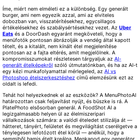
Íme, miért nem elméleti ez a különbség. Egy generált
burger, ami nem egyezik azzal, ami az elviteles
dobozban van, visszatérítésekhez, egycsillagos
értékelésekhez és szabálysértésekhez vezet. Az
Uber
Eats
és a DoorDash egyaránt megköveteli, hogy a
menüfotók pontosan ábrázolják a vendég által kapott
tételt, és a kitalált, nem kínált étel megjelenítése
pontosan az a fajta eltérés, amit megjelölnek. A
kompromisszumokat részletesen tárgyaljuk az
AI-
generált ételképekről
szóló útmutatónkban, és ha az AI-t
egy kézi munkafolyamattal mérlegeled, az
AI vs
Photoshop ételszerkesztéshez
című elemzésünk ezt az
oldalt is lefedi.
Tehát hol helyezkednek el az eszközök? A MenuPhotoAI
határozottan csak feljavítást nyújt, és büszke is rá. A
PlatePhoto elsősorban generál. A FoodShot AI a
legizgalmasabb helyen ül az élelmiszeripari
vállalkozások számára: a
valódi
ételedet stilizálja át —
hátteret, tányért, felületet és megvilágítást cserélgetve a
ténylegesen lefotózott étel körül — anélkül, hogy a
semmiből hamis ételt kreálna. Megkapod egy generátor