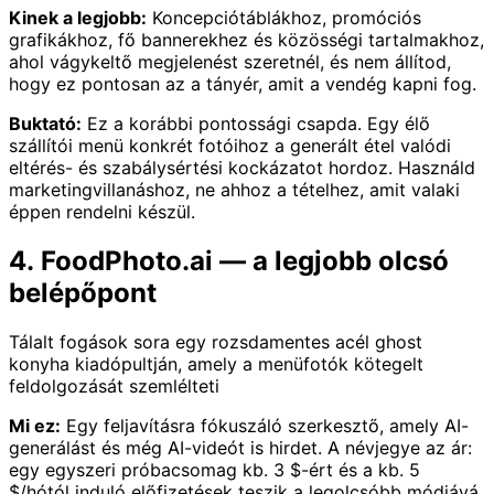
Kinek a legjobb:
Koncepciótáblákhoz, promóciós
grafikákhoz, fő bannerekhez és közösségi tartalmakhoz,
ahol vágykeltő megjelenést szeretnél, és nem állítod,
hogy ez pontosan az a tányér, amit a vendég kapni fog.
Buktató:
Ez a korábbi pontossági csapda. Egy élő
szállítói menü konkrét fotóihoz a generált étel valódi
eltérés- és szabálysértési kockázatot hordoz. Használd
marketingvillanáshoz, ne ahhoz a tételhez, amit valaki
éppen rendelni készül.
4. FoodPhoto.ai — a legjobb olcsó
belépőpont
Tálalt fogások sora egy rozsdamentes acél ghost
konyha kiadópultján, amely a menüfotók kötegelt
feldolgozását szemlélteti
Mi ez:
Egy feljavításra fókuszáló szerkesztő, amely AI-
generálást és még AI-videót is hirdet. A névjegye az ár:
egy egyszeri próbacsomag kb. 3 $-ért és a kb. 5
$/hótól induló előfizetések teszik a legolcsóbb módjává