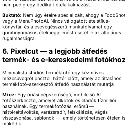
nem pedig egy dedikált ételalkalmazást.
Buktató:
Nem úgy ételre specializált, ahogy a FoodShot
vagy a MenuPhotoAI. Nincs válogatott ételstílus-
könyvtár, és a csevegésszerű munkafolyamat egy
gombnyomásos ételmegjelenést cserél le az általános
rugalmasságra.
6. Pixelcut — a legjobb átfedés
termék- és e-kereskedelmi fotókhoz
Minimalista stúdiós termékfotó egy kézműves
mézesüvegről pasztell háttér előtt, amely az általános
termékfotó-szerkesztő átfedő használatát mutatja
Mi ez:
Egy óriási népszerűségű, mobilelső AI
fotószerkesztő, amelyet alkotók és eladók tízmilliói
használnak. Egy termékfotózási erőmű —
háttéreltávolítás, varázsradír, felskálázás, vágás
visszavonása, sablonok —, amely történetesen ételen is
működik.