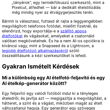
„tányérok", egy termékfókuszú szerkesztő, mint a
Pixelcut, átfedhet — bár a dedikált ételstilizálás
még mindig nyer az étvágygerjesztés terén.
Bármit is választasz, futtasd át rajta a leggyengébben
megvilágított telefonos fotódat, mielőtt fizetnél, és
ellenőrizd, hogy exportálja-e a
szállító appos
ételfotókat
és vágásokat, amelyeket a csatornáid
valóban megkövetelnek. És ha a nem AI-os opciókra is
kíváncsi vagy, mint a Snapseed és a Lightroom, a
legjobb ételfotózó alkalmazásokról
szóló
összeállításunk a kézi szerkesztőket is lefedi.
Gyakran Ismételt Kérdések
Mi a különbség egy AI ételfotó-feljavító és egy
AI ételkép-generátor között?
Egy feljavító egy valódi fotóból indul ki a tényleges
ételedről, és javítja azt — megigazítja a megvilágítást, a
hátteret, a színt és a vágást, miközben magát az ételt
változatlanul hagyja. Egy generátor egy szöveges