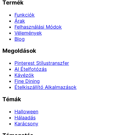
Termék
Funkciók
Árak
Felhasználási Módok
Vélemények
Blog
Megoldások
Pinterest Stílustranszfer
AI Ételfotózás
Kávézók
Fine Dining
Ételkiszállító Alkalmazások
Témák
Halloween
Hálaadás
Karácsony