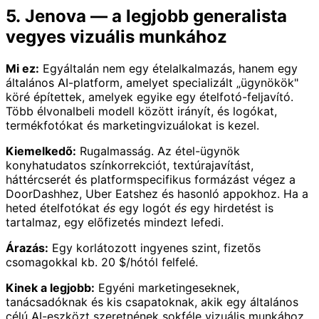
5. Jenova — a legjobb generalista
vegyes vizuális munkához
Mi ez:
Egyáltalán nem egy ételalkalmazás, hanem egy
általános AI-platform, amelyet specializált „ügynökök"
köré építettek, amelyek egyike egy ételfotó-feljavító.
Több élvonalbeli modell között irányít, és logókat,
termékfotókat és marketingvizuálokat is kezel.
Kiemelkedő:
Rugalmasság. Az étel-ügynök
konyhatudatos színkorrekciót, textúrajavítást,
háttércserét és platformspecifikus formázást végez a
DoorDashhez, Uber Eatshez és hasonló appokhoz. Ha a
heted ételfotókat
és
egy logót
és
egy hirdetést is
tartalmaz, egy előfizetés mindezt lefedi.
Árazás:
Egy korlátozott ingyenes szint, fizetős
csomagokkal kb. 20 $/hótól felfelé.
Kinek a legjobb:
Egyéni marketingeseknek,
tanácsadóknak és kis csapatoknak, akik egy általános
célú AI-eszközt szeretnének sokféle vizuális munkához,