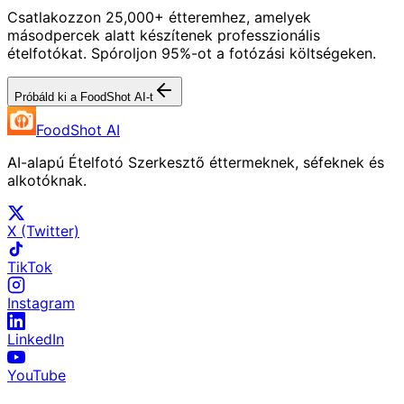
Csatlakozzon 25,000+ étteremhez, amelyek
másodpercek alatt készítenek professzionális
ételfotókat. Spóroljon 95%-ot a fotózási költségeken.
Próbáld ki a FoodShot AI-t
FoodShot AI
AI-alapú Ételfotó Szerkesztő éttermeknek, séfeknek és
alkotóknak.
X (Twitter)
TikTok
Instagram
LinkedIn
YouTube