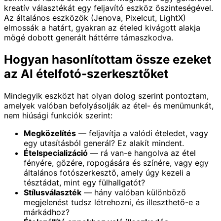
kreatív választékát egy feljavító eszköz őszinteségével.
Az általános eszközök (Jenova, Pixelcut, LightX)
elmossák a határt, gyakran az ételed kivágott alakja
mögé dobott generált háttérre támaszkodva.
Hogyan hasonlítottam össze ezeket
az AI ételfotó-szerkesztőket
Mindegyik eszközt hat olyan dolog szerint pontoztam,
amelyek valóban befolyásolják az étel- és menümunkát,
nem hiúsági funkciók szerint:
Megközelítés
— feljavítja a valódi ételedet, vagy
egy utasításból generál? Ez alakít mindent.
Ételspecializáció
— rá van-e hangolva az étel
fényére, gőzére, ropogására és színére, vagy egy
általános fotószerkesztő, amely úgy kezeli a
tésztádat, mint egy fülhallgatót?
Stílusválaszték
— hány valóban különböző
megjelenést tudsz létrehozni, és illeszthető-e a
márkádhoz?