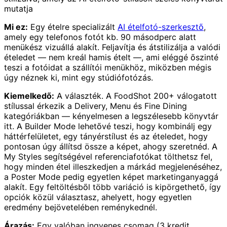
mutatja
Mi ez:
Egy ételre specializált
AI ételfotó-szerkesztő
,
amely egy telefonos fotót kb. 90 másodperc alatt
menükész vizuállá alakít. Feljavítja és átstilizálja a valódi
ételedet — nem kreál hamis ételt —, ami eléggé őszinté
teszi a fotóidat a szállítói menükhöz, miközben mégis
úgy néznek ki, mint egy stúdiófotózás.
Kiemelkedő:
A választék. A FoodShot 200+ válogatott
stílussal érkezik a Delivery, Menu és Fine Dining
kategóriákban — kényelmesen a legszélesebb könyvtár
itt. A Builder Mode lehetővé teszi, hogy kombinálj egy
háttérfelületet, egy tányérstílust és az ételedet, hogy
pontosan úgy állítsd össze a képet, ahogy szeretnéd. A
My Styles segítségével referenciafotókat tölthetsz fel,
hogy minden étel illeszkedjen a márkád megjelenéséhez,
a Poster Mode pedig egyetlen képet marketinganyaggá
alakít. Egy feltöltésből több variáció is kipörgethető, így
opciók közül választasz, ahelyett, hogy egyetlen
eredmény bejövetelében reménykednél.
Árazás:
Egy valóban ingyenes csomag (3 kredit,