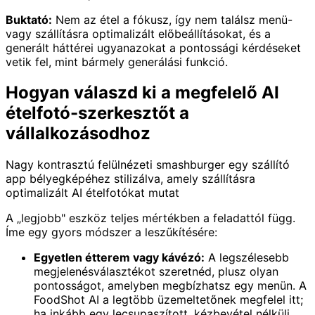
Buktató:
Nem az étel a fókusz, így nem találsz menü-
vagy szállításra optimalizált előbeállításokat, és a
generált háttérei ugyanazokat a pontossági kérdéseket
vetik fel, mint bármely generálási funkció.
Hogyan válaszd ki a megfelelő AI
ételfotó-szerkesztőt a
vállalkozásodhoz
Nagy kontrasztú felülnézeti smashburger egy szállító
app bélyegképéhez stilizálva, amely szállításra
optimalizált AI ételfotókat mutat
A „legjobb" eszköz teljes mértékben a feladattól függ.
Íme egy gyors módszer a leszűkítésére:
Egyetlen étterem vagy kávézó:
A legszélesebb
megjelenésválasztékot szeretnéd, plusz olyan
pontosságot, amelyben megbízhatsz egy menün. A
FoodShot AI a legtöbb üzemeltetőnek megfelel itt;
ha inkább egy lecsupaszított, kézbevétel nélküli