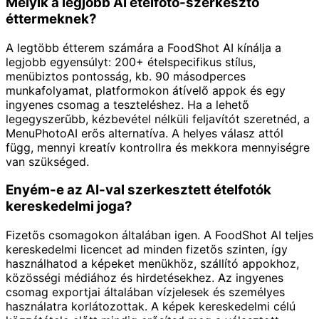
Melyik a legjobb AI ételfotó-szerkesztő
éttermeknek?
A legtöbb étterem számára a FoodShot AI kínálja a
legjobb egyensúlyt: 200+ ételspecifikus stílus,
menübiztos pontosság, kb. 90 másodperces
munkafolyamat, platformokon átívelő appok és egy
ingyenes csomag a teszteléshez. Ha a lehető
legegyszerűbb, kézbevétel nélküli feljavítót szeretnéd, a
MenuPhotoAI erős alternatíva. A helyes válasz attól
függ, mennyi kreatív kontrollra és mekkora mennyiségre
van szükséged.
Enyém-e az AI-val szerkesztett ételfotók
kereskedelmi joga?
Fizetős csomagokon általában igen. A FoodShot AI teljes
kereskedelmi licencet ad minden fizetős szinten, így
használhatod a képeket menükhöz, szállító appokhoz,
közösségi médiához és hirdetésekhez. Az ingyenes
csomag exportjai általában vízjelesek és személyes
használatra korlátozottak. A képek kereskedelmi célú