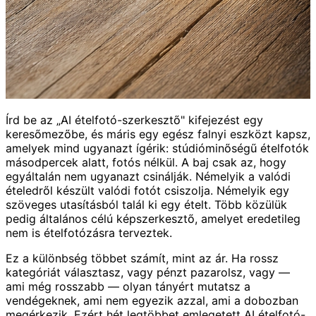
Írd be az „AI ételfotó-szerkesztő" kifejezést egy
keresőmezőbe, és máris egy egész falnyi eszközt kapsz,
amelyek mind ugyanazt ígérik: stúdióminőségű ételfotók
másodpercek alatt, fotós nélkül. A baj csak az, hogy
egyáltalán nem ugyanazt csinálják. Némelyik a valódi
ételedről készült valódi fotót csiszolja. Némelyik egy
szöveges utasításból talál ki egy ételt. Több közülük
pedig általános célú képszerkesztő, amelyet eredetileg
nem is ételfotózásra terveztek.
Ez a különbség többet számít, mint az ár. Ha rossz
kategóriát választasz, vagy pénzt pazarolsz, vagy —
ami még rosszabb — olyan tányért mutatsz a
vendégeknek, ami nem egyezik azzal, ami a dobozban
megérkezik. Ezért hét legtöbbet emlegetett AI ételfotó-