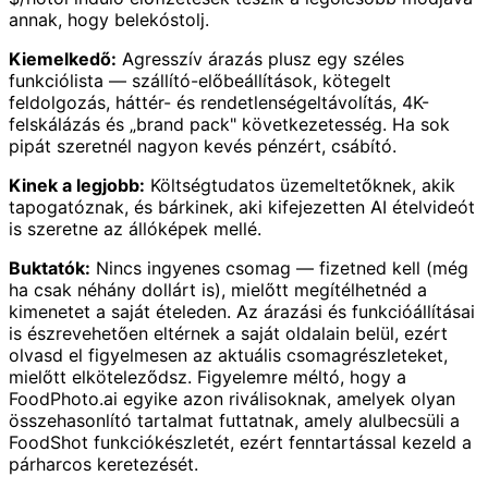
annak, hogy belekóstolj.
Kiemelkedő:
Agresszív árazás plusz egy széles
funkciólista — szállító-előbeállítások, kötegelt
feldolgozás, háttér- és rendetlenségeltávolítás, 4K-
felskálázás és „brand pack" következetesség. Ha sok
pipát szeretnél nagyon kevés pénzért, csábító.
Kinek a legjobb:
Költségtudatos üzemeltetőknek, akik
tapogatóznak, és bárkinek, aki kifejezetten AI ételvideót
is szeretne az állóképek mellé.
Buktatók:
Nincs ingyenes csomag — fizetned kell (még
ha csak néhány dollárt is), mielőtt megítélhetnéd a
kimenetet a saját ételeden. Az árazási és funkcióállításai
is észrevehetően eltérnek a saját oldalain belül, ezért
olvasd el figyelmesen az aktuális csomagrészleteket,
mielőtt elköteleződsz. Figyelemre méltó, hogy a
FoodPhoto.ai egyike azon riválisoknak, amelyek olyan
összehasonlító tartalmat futtatnak, amely alulbecsüli a
FoodShot funkciókészletét, ezért fenntartással kezeld a
párharcos keretezését.