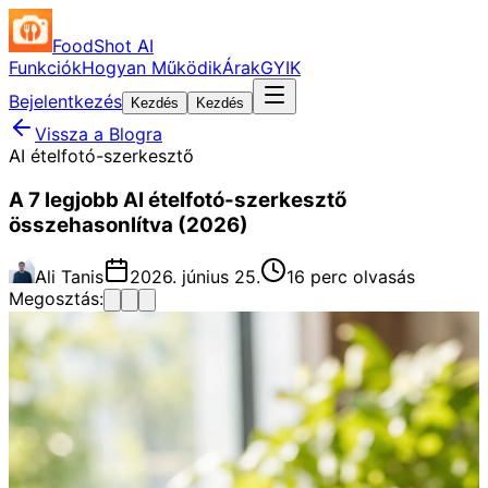
FoodShot AI
Funkciók
Hogyan Működik
Árak
GYIK
Bejelentkezés
Kezdés
Kezdés
Vissza a Blogra
AI ételfotó-szerkesztő
A 7 legjobb AI ételfotó-szerkesztő
összehasonlítva (2026)
Ali Tanis
2026. június 25.
16 perc olvasás
Megosztás: