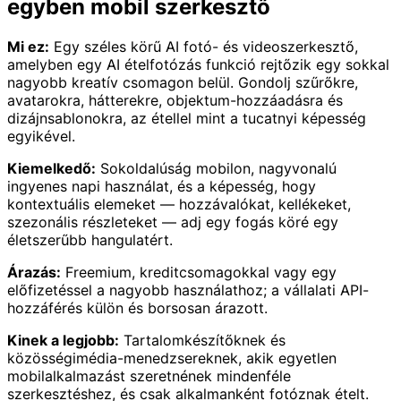
egyben mobil szerkesztő
Mi ez:
Egy széles körű AI fotó- és videoszerkesztő,
amelyben egy AI ételfotózás funkció rejtőzik egy sokkal
nagyobb kreatív csomagon belül. Gondolj szűrőkre,
avatarokra, hátterekre, objektum-hozzáadásra és
dizájnsablonokra, az étellel mint a tucatnyi képesség
egyikével.
Kiemelkedő:
Sokoldalúság mobilon, nagyvonalú
ingyenes napi használat, és a képesség, hogy
kontextuális elemeket — hozzávalókat, kellékeket,
szezonális részleteket — adj egy fogás köré egy
életszerűbb hangulatért.
Árazás:
Freemium, kreditcsomagokkal vagy egy
előfizetéssel a nagyobb használathoz; a vállalati API-
hozzáférés külön és borsosan árazott.
Kinek a legjobb:
Tartalomkészítőknek és
közösségimédia-menedzsereknek, akik egyetlen
mobilalkalmazást szeretnének mindenféle
szerkesztéshez, és csak alkalmanként fotóznak ételt.