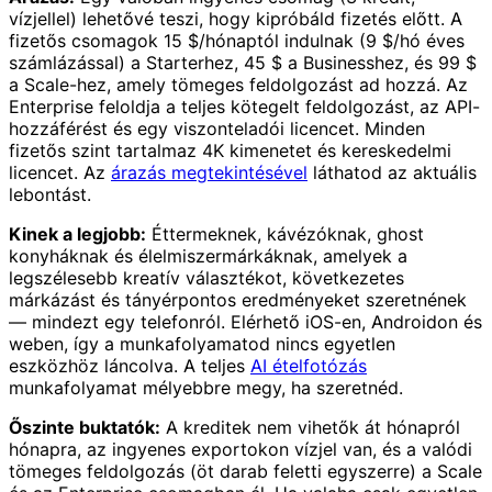
vízjellel) lehetővé teszi, hogy kipróbáld fizetés előtt. A
fizetős csomagok 15 $/hónaptól indulnak (9 $/hó éves
számlázással) a Starterhez, 45 $ a Businesshez, és 99 $
a Scale-hez, amely tömeges feldolgozást ad hozzá. Az
Enterprise feloldja a teljes kötegelt feldolgozást, az API-
hozzáférést és egy viszonteladói licencet. Minden
fizetős szint tartalmaz 4K kimenetet és kereskedelmi
licencet. Az
árazás megtekintésével
láthatod az aktuális
lebontást.
Kinek a legjobb:
Éttermeknek, kávézóknak, ghost
konyháknak és élelmiszermárkáknak, amelyek a
legszélesebb kreatív választékot, következetes
márkázást és tányérpontos eredményeket szeretnének
— mindezt egy telefonról. Elérhető iOS-en, Androidon és
weben, így a munkafolyamatod nincs egyetlen
eszközhöz láncolva. A teljes
AI ételfotózás
munkafolyamat mélyebbre megy, ha szeretnéd.
Őszinte buktatók:
A kreditek nem vihetők át hónapról
hónapra, az ingyenes exportokon vízjel van, és a valódi
tömeges feldolgozás (öt darab feletti egyszerre) a Scale