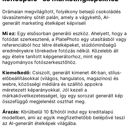
Drámaian megvilágított, folyékony belsejű csokoládés
lávasütemény sötét palán, amely a vágykeltő, AI-
generált marketing ételképet képviseli
Mi ez:
Egy elsősorban generáló eszköz. Ahelyett, hogy a
fotódat szerkesztené, a PlatePhoto egy utasításból vagy
referenciából hoz létre ételképeket, stúdióminőségű
eredményekre törekedve fotózás nélkül. Közelebb áll
egy ételre tanított képgenerátorhoz, mint egy
hagyományos fotószerkesztőhöz.
Kiemelkedő:
Csiszolt, generált kimenet 4K-ban, stílus-
előbeállításokkal (világos, hangulatos, magazinos) és
webre, közösségi médiára és szállító appokra
méretezett képarányokkal. Jól kezeli a
márkakövetkezetességet, így egy sorozat generált kép
összefüggő megjelenést oszthat meg.
Árazás:
Körülbelül 10 $/hótól indul egy kreditalapú
modellben, ami az egyik megfizethetőbb belépővé teszi
az AI-generált ételképek világába.