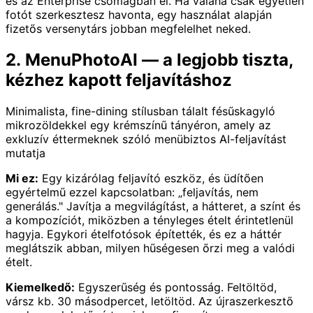
és az Enterprise csomagban él. Ha valaha csak egyetlen
fotót szerkesztesz havonta, egy használat alapján
fizetős versenytárs jobban megfelelhet neked.
2. MenuPhotoAI — a legjobb tiszta,
kézhez kapott feljavításhoz
Minimalista, fine-dining stílusban tálalt fésűskagyló
mikrozöldekkel egy krémszínű tányéron, amely az
exkluzív éttermeknek szóló menübiztos AI-feljavítást
mutatja
Mi ez:
Egy kizárólag feljavító eszköz, és üdítően
egyértelmű ezzel kapcsolatban: „feljavítás, nem
generálás." Javítja a megvilágítást, a hátteret, a színt és
a kompozíciót, miközben a tényleges ételt érintetlenül
hagyja. Egykori ételfotósok építették, és ez a háttér
meglátszik abban, milyen hűségesen őrzi meg a valódi
ételt.
Kiemelkedő:
Egyszerűség és pontosság. Feltöltöd,
vársz kb. 30 másodpercet, letöltöd. Az újraszerkesztő