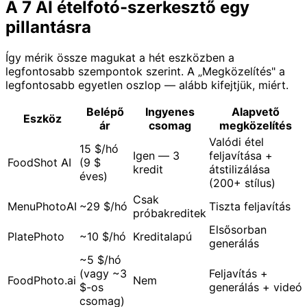
A 7 AI ételfotó-szerkesztő egy
pillantásra
Így mérik össze magukat a hét eszközben a
legfontosabb szempontok szerint. A „Megközelítés" a
legfontosabb egyetlen oszlop — alább kifejtjük, miért.
Belépő
Ingyenes
Alapvető
Eszköz
ár
csomag
megközelítés
Valódi étel
15 $/hó
Igen — 3
feljavítása +
FoodShot AI
(9 $
kredit
átstilizálása
éves)
(200+ stílus)
Csak
MenuPhotoAI
~29 $/hó
Tiszta feljavítás
próbakreditek
Elsősorban
PlatePhoto
~10 $/hó
Kreditalapú
generálás
~5 $/hó
(vagy ~3
Feljavítás +
FoodPhoto.ai
Nem
$-os
generálás + videó
csomag)