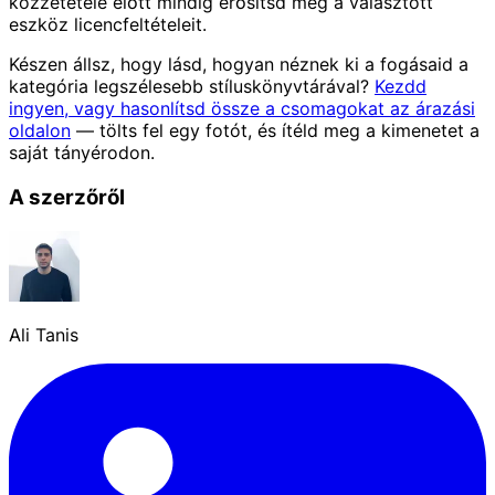
közzététele előtt mindig erősítsd meg a választott
eszköz licencfeltételeit.
Készen állsz, hogy lásd, hogyan néznek ki a fogásaid a
kategória legszélesebb stíluskönyvtárával?
Kezdd
ingyen, vagy hasonlítsd össze a csomagokat az árazási
oldalon
— tölts fel egy fotót, és ítéld meg a kimenetet a
saját tányérodon.
A szerzőről
Ali Tanis