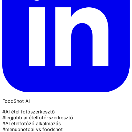
FoodShot AI
#AI étel fotószerkesztő
#legjobb ai ételfotó-szerkesztő
#AI ételfotózó alkalmazás
#menuphotoai vs foodshot