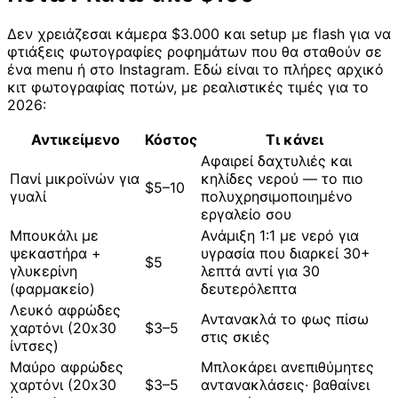
Δεν χρειάζεσαι κάμερα $3.000 και setup με flash για να
φτιάξεις φωτογραφίες ροφημάτων που θα σταθούν σε
ένα menu ή στο Instagram. Εδώ είναι το πλήρες αρχικό
κιτ φωτογραφίας ποτών, με ρεαλιστικές τιμές για το
2026:
Αντικείμενο
Κόστος
Τι κάνει
Αφαιρεί δαχτυλιές και
Πανί μικροϊνών για
κηλίδες νερού — το πιο
$5–10
γυαλί
πολυχρησιμοποιημένο
εργαλείο σου
Μπουκάλι με
Ανάμιξη 1:1 με νερό για
ψεκαστήρα +
υγρασία που διαρκεί 30+
$5
γλυκερίνη
λεπτά αντί για 30
(φαρμακείο)
δευτερόλεπτα
Λευκό αφρώδες
Αντανακλά το φως πίσω
χαρτόνι (20x30
$3–5
στις σκιές
ίντσες)
Μαύρο αφρώδες
Μπλοκάρει ανεπιθύμητες
χαρτόνι (20x30
$3–5
αντανακλάσεις· βαθαίνει