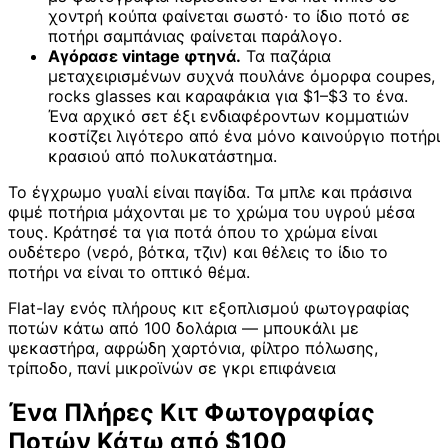
χοντρή κούπα φαίνεται σωστό· το ίδιο ποτό σε
ποτήρι σαμπάνιας φαίνεται παράλογο.
Αγόρασε vintage φτηνά.
Τα παζάρια
μεταχειρισμένων συχνά πουλάνε όμορφα coupes,
rocks glasses και καραφάκια για $1–$3 το ένα.
Ένα αρχικό σετ έξι ενδιαφέροντων κομματιών
κοστίζει λιγότερο από ένα μόνο καινούργιο ποτήρι
κρασιού από πολυκατάστημα.
Το έγχρωμο γυαλί είναι παγίδα. Τα μπλε και πράσινα
φιμέ ποτήρια μάχονται με το χρώμα του υγρού μέσα
τους. Κράτησέ τα για ποτά όπου το χρώμα είναι
ουδέτερο (νερό, βότκα, τζιν) και θέλεις το ίδιο το
ποτήρι να είναι το οπτικό θέμα.
Flat-lay ενός πλήρους κιτ εξοπλισμού φωτογραφίας
ποτών κάτω από 100 δολάρια — μπουκάλι με
ψεκαστήρα, αφρώδη χαρτόνια, φίλτρο πόλωσης,
τρίποδο, πανί μικροϊνών σε γκρι επιφάνεια
Ένα Πλήρες Κιτ Φωτογραφίας
Ποτών Κάτω από $100