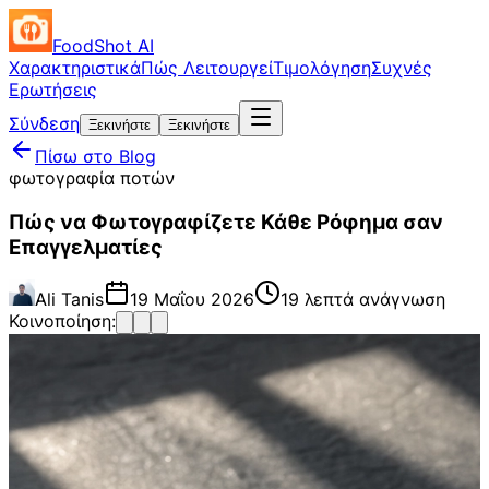
FoodShot AI
Χαρακτηριστικά
Πώς Λειτουργεί
Τιμολόγηση
Συχνές
Ερωτήσεις
Σύνδεση
Ξεκινήστε
Ξεκινήστε
Πίσω στο Blog
φωτογραφία ποτών
Πώς να Φωτογραφίζετε Κάθε Ρόφημα σαν
Επαγγελματίες
Ali Tanis
19 Μαΐου 2026
19 λεπτά ανάγνωση
Κοινοποίηση: