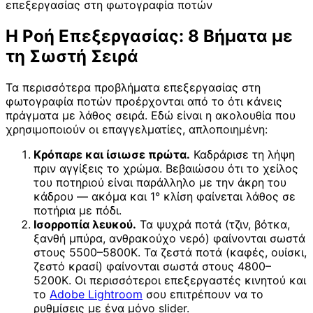
επεξεργασίας στη φωτογραφία ποτών
Η Ροή Επεξεργασίας: 8 Βήματα με
τη Σωστή Σειρά
Τα περισσότερα προβλήματα επεξεργασίας στη
φωτογραφία ποτών προέρχονται από το ότι κάνεις
πράγματα με λάθος σειρά. Εδώ είναι η ακολουθία που
χρησιμοποιούν οι επαγγελματίες, απλοποιημένη:
Κρόπαρε και ίσιωσε πρώτα.
Καδράρισε τη λήψη
πριν αγγίξεις το χρώμα. Βεβαιώσου ότι το χείλος
του ποτηριού είναι παράλληλο με την άκρη του
κάδρου — ακόμα και 1° κλίση φαίνεται λάθος σε
ποτήρια με πόδι.
Ισορροπία λευκού.
Τα ψυχρά ποτά (τζιν, βότκα,
ξανθή μπύρα, ανθρακούχο νερό) φαίνονται σωστά
στους 5500–5800K. Τα ζεστά ποτά (καφές, ουίσκι,
ζεστό κρασί) φαίνονται σωστά στους 4800–
5200K. Οι περισσότεροι επεξεργαστές κινητού και
το
Adobe Lightroom
σου επιτρέπουν να το
ρυθμίσεις με ένα μόνο slider.