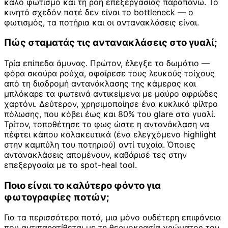
καλό φωτισμό και τη ροή επεξεργασίας παραπάνω. Το
κινητό σχεδόν ποτέ δεν είναι το bottleneck — ο
φωτισμός, τα ποτήρια και οι αντανακλάσεις είναι.
Πώς σταματάς τις αντανακλάσεις στο γυαλί;
Τρία επίπεδα άμυνας. Πρώτον, έλεγξε το δωμάτιο —
φόρα σκούρα ρούχα, αφαίρεσε τους λευκούς τοίχους
από τη διαδρομή αντανάκλασης της κάμερας και
μπλόκαρε τα φωτεινά αντικείμενα με μαύρο αφρώδες
χαρτόνι. Δεύτερον, χρησιμοποίησε ένα κυκλικό φίλτρο
πόλωσης, που κόβει έως και 80% του glare στο γυαλί.
Τρίτον, τοποθέτησε το φως ώστε η αντανάκλαση να
πέφτει κάπου κολακευτικά (ένα ελεγχόμενο highlight
στην καμπύλη του ποτηριού) αντί τυχαία. Όποιες
αντανακλάσεις απομένουν, καθάρισέ τες στην
επεξεργασία με το spot-heal tool.
Ποιο είναι το καλύτερο φόντο για
φωτογραφίες ποτών;
Για τα περισσότερα ποτά, μια μόνο ουδέτερη επιφάνεια
που αντιπαρατίθεται με τη θερμοκρασία χρώματος του