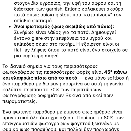
σταγονίδια υγρασίας, την υφή του αφρού και τη
διάσταση των garnish. Επίσης κολακεύει σκούρα
ποτά όπως ουίσκι ή stout που "καταπίνουν" τον
οπίσθιο φωτισμό.
Άνω φωτισμός (φως ακριβώς από πάνω):
Συνήθως είναι λάθος για τα ποτά. Δημιουργεί
έντονο glare στην επιφάνεια του υγρού και
επίπεδες σκιές στο ποτήρι. Η εξαίρεση είναι οι
flat-lay λήψεις όπου το ποτό είναι ένα στοιχείο σε
μια ευρύτερη σκηνή.
Το ιδανικό σημείο για τους περισσότερους
φωτογράφους τις περισσότερες φορές είναι
45° πάνω
και ελαφρώς πίσω από το ποτό
— ένα μόνο softbox ή
ένα παράθυρο με διαφανή κουρτίνα σε αυτή τη γωνία
καλύπτει περίπου το 70% των περιπτώσεων
φωτογράφισης ροφημάτων. Ξεκίνα από εκεί πριν
πειραματιστείς.
Ένα φωτεινό παράθυρο με έμμεσο φως ημέρας είναι
πραγματικά όλο όσα χρειάζεσαι. Περίπου το 80% των
επαγγελματιών φωτογράφων φαγητού ξεκινάνε με
φυσικό φως παραθύρου, και πολλοί δεν προχωράνε