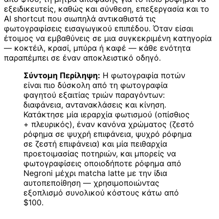
εξειδικευτείς, καθώς και σύνθεση, επεξεργασία και το
AI shortcut που σιωπηλά αντικαθιστά τις
φωτογραφίσεις εισαγωγικού επιπέδου. Όταν είσαι
έτοιμος να εμβαθύνεις σε μια συγκεκριμένη κατηγορία
— κοκτέιλ, κρασί, μπύρα ή καφέ — κάθε ενότητα
παραπέμπει σε έναν αποκλειστικό οδηγό.
Σύντομη Περίληψη:
Η φωτογραφία ποτών
είναι πιο δύσκολη από τη φωτογραφία
φαγητού εξαιτίας τριών παραγόντων:
διαφάνεια, αντανακλάσεις και κίνηση.
Κατάκτησε μία ιεραρχία φωτισμού (οπίσθιος
+ πλευρικός), έναν κανόνα χρώματος (ζεστό
ρόφημα σε ψυχρή επιφάνεια, ψυχρό ρόφημα
σε ζεστή επιφάνεια) και μία πειθαρχία
προετοιμασίας ποτηριών, και μπορείς να
φωτογραφίσεις οποιοδήποτε ρόφημα από
Negroni μέχρι matcha latte με την ίδια
αυτοπεποίθηση — χρησιμοποιώντας
εξοπλισμό συνολικού κόστους κάτω από
$100.