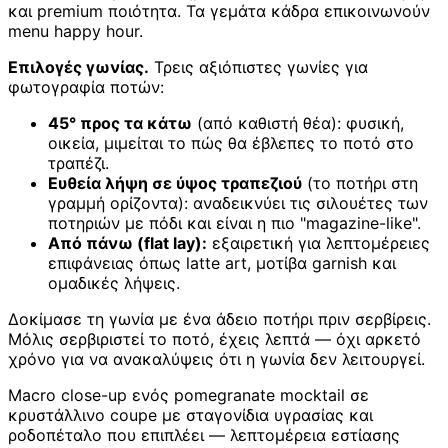
και premium ποιότητα. Τα γεμάτα κάδρα επικοινωνούν
menu happy hour.
Επιλογές γωνίας.
Τρεις αξιόπιστες γωνίες για
φωτογραφία ποτών:
45° προς τα κάτω
(από καθιστή θέα): φυσική,
οικεία, μιμείται το πώς θα έβλεπες το ποτό στο
τραπέζι.
Ευθεία λήψη σε ύψος τραπεζιού
(το ποτήρι στη
γραμμή ορίζοντα): αναδεικνύει τις σιλουέτες των
ποτηριών με πόδι και είναι η πιο "magazine-like".
Από πάνω (flat lay):
εξαιρετική για λεπτομέρειες
επιφάνειας όπως latte art, μοτίβα garnish και
ομαδικές λήψεις.
Δοκίμασε τη γωνία με ένα άδειο ποτήρι πριν σερβίρεις.
Μόλις σερβιριστεί το ποτό, έχεις λεπτά — όχι αρκετό
χρόνο για να ανακαλύψεις ότι η γωνία δεν λειτουργεί.
Macro close-up ενός pomegranate mocktail σε
κρυστάλλινο coupe με σταγονίδια υγρασίας και
ροδοπέταλο που επιπλέει — λεπτομέρεια εστίασης