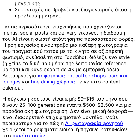
μαγειρικής.
Συμμετοχές σε βραβεία και διαγωνισμούς όπου η
προέλευση μετράει.
Για τις περισσότερες επιχειρήσεις που χρειάζονται
menus, social posts και delivery εικόνες, η διαδρομή
του AI είναι η σωστή απάντηση τις περισσότερες φορές.
Η ροή εργασίας είναι: τράβα μια καθαρή φωτογραφία
του πραγματικού ποτού με το κινητό σε αξιοπρεπή
φωτισμό, ανέβασέ τη στο FoodShot, διάλεξε ένα style
(ή χτίσε το δικό σου μέσω της λειτουργίας reference
upload) και κάνε export σε 4K με εμπορική άδεια.
Λειτουργεί για
καφετέριες και coffee shops
,
bars και
lounges
και
fine dining χώρους
με γεμάτο content
calendar.
Η σύγκριση κόστους είναι ωμή: $9–$15 τον μήνα σου
δίνουν 25–100 generations έναντι $500–$2.500 για μία
παραδοσιακή φωτογράφιση. Δεν είναι μικρή διαφορά —
είναι διαφορετικό επιχειρηματικό μοντέλο. Μάθε
περισσότερα για το πώς η
AI φωτογραφία φαγητού
χειρίζεται τα ροφήματα ειδικά, ή πήγαινε κατευθείαν
στα
πακέτα τιμών
.