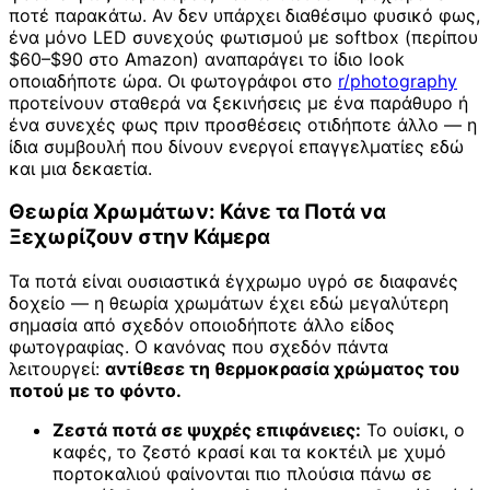
ποτέ παρακάτω. Αν δεν υπάρχει διαθέσιμο φυσικό φως,
ένα μόνο LED συνεχούς φωτισμού με softbox (περίπου
$60–$90 στο Amazon) αναπαράγει το ίδιο look
οποιαδήποτε ώρα. Οι φωτογράφοι στο
r/photography
προτείνουν σταθερά να ξεκινήσεις με ένα παράθυρο ή
ένα συνεχές φως πριν προσθέσεις οτιδήποτε άλλο — η
ίδια συμβουλή που δίνουν ενεργοί επαγγελματίες εδώ
και μια δεκαετία.
Θεωρία Χρωμάτων: Κάνε τα Ποτά να
Ξεχωρίζουν στην Κάμερα
Τα ποτά είναι ουσιαστικά έγχρωμο υγρό σε διαφανές
δοχείο — η θεωρία χρωμάτων έχει εδώ μεγαλύτερη
σημασία από σχεδόν οποιοδήποτε άλλο είδος
φωτογραφίας. Ο κανόνας που σχεδόν πάντα
λειτουργεί:
αντίθεσε τη θερμοκρασία χρώματος του
ποτού με το φόντο.
Ζεστά ποτά σε ψυχρές επιφάνειες:
Το ουίσκι, ο
καφές, το ζεστό κρασί και τα κοκτέιλ με χυμό
πορτοκαλιού φαίνονται πιο πλούσια πάνω σε