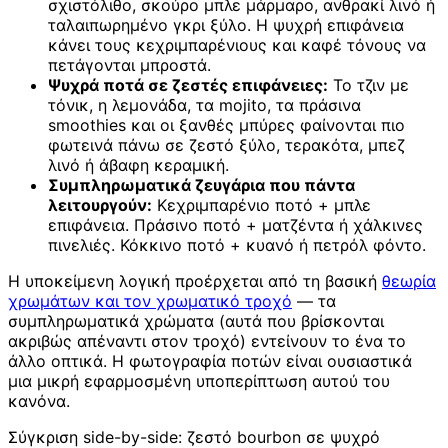
σχιστόλιθο, σκούρο μπλε μάρμαρο, ανθρακί λινό ή
ταλαιπωρημένο γκρι ξύλο. Η ψυχρή επιφάνεια
κάνει τους κεχριμπαρένιους και καφέ τόνους να
πετάγονται μπροστά.
Ψυχρά ποτά σε ζεστές επιφάνειες:
Το τζιν με
τόνικ, η λεμονάδα, τα mojito, τα πράσινα
smoothies και οι ξανθές μπύρες φαίνονται πιο
φωτεινά πάνω σε ζεστό ξύλο, τερακότα, μπεζ
λινό ή άβαφη κεραμική.
Συμπληρωματικά ζευγάρια που πάντα
λειτουργούν:
Κεχριμπαρένιο ποτό + μπλε
επιφάνεια. Πράσινο ποτό + ματζέντα ή χάλκινες
πινελιές. Κόκκινο ποτό + κυανό ή πετρόλ φόντο.
Η υποκείμενη λογική προέρχεται από τη βασική
θεωρία
χρωμάτων και τον χρωματικό τροχό
— τα
συμπληρωματικά χρώματα (αυτά που βρίσκονται
ακριβώς απέναντι στον τροχό) εντείνουν το ένα το
άλλο οπτικά. Η φωτογραφία ποτών είναι ουσιαστικά
μια μικρή εφαρμοσμένη υποπερίπτωση αυτού του
κανόνα.
Σύγκριση side-by-side: ζεστό bourbon σε ψυχρό