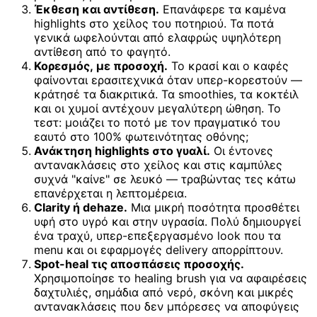
Έκθεση και αντίθεση.
Επανάφερε τα καμένα
highlights στο χείλος του ποτηριού. Τα ποτά
γενικά ωφελούνται από ελαφρώς υψηλότερη
αντίθεση από το φαγητό.
Κορεσμός, με προσοχή.
Το κρασί και ο καφές
φαίνονται ερασιτεχνικά όταν υπερ-κορεστούν —
κράτησέ τα διακριτικά. Τα smoothies, τα κοκτέιλ
και οι χυμοί αντέχουν μεγαλύτερη ώθηση. Το
τεστ: μοιάζει το ποτό με τον πραγματικό του
εαυτό στο 100% φωτεινότητας οθόνης;
Ανάκτηση highlights στο γυαλί.
Οι έντονες
αντανακλάσεις στο χείλος και στις καμπύλες
συχνά "καίνε" σε λευκό — τραβώντας τες κάτω
επανέρχεται η λεπτομέρεια.
Clarity ή dehaze.
Μια μικρή ποσότητα προσθέτει
υφή στο υγρό και στην υγρασία. Πολύ δημιουργεί
ένα τραχύ, υπερ-επεξεργασμένο look που τα
menu και οι εφαρμογές delivery απορρίπτουν.
Spot-heal τις αποσπάσεις προσοχής.
Χρησιμοποίησε το healing brush για να αφαιρέσεις
δαχτυλιές, σημάδια από νερό, σκόνη και μικρές
αντανακλάσεις που δεν μπόρεσες να αποφύγεις