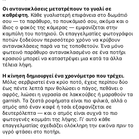
Οι αντανακλάσεις μετατρέπουν το γυαλί σε
καθρέφτη.
Κάθε γυαλιστερή επιφάνεια στο δωμάτιό
σου — το παράθυρο, το πουκάμισό σου, ακόμα και ο
ίδιος ο φακός της κάμερας — εμφανίζεται στην
καμπύλη του ποτηριού. Οι επαγγελματίες φωτογράφοι
ποτών ξοδεύουν περισσότερο χρόνο να κρύβουν
αντανακλάσεις παρά να τις τοποθετούν. Ένα μόνο
φωτεινό παράθυρο αντανακλασμένο σε ένα ποτήρι
κρασιού μπορεί να καταστρέψει μια κατά τα άλλα
τέλεια λήψη.
Η κίνηση δημιουργεί ένα χρονόμετρο που τρέχει.
Μόλις σερβιριστεί ένα κρύο ποτό, έχεις περίπου δύο
έως πέντε λεπτά πριν θολώσει ο πάγος, πεθάνει ο
αφρός, λιώσει η υγρασία σε λακκούβες ή μαραθούν τα
garnish. Τα ζεστά ροφήματα είναι πιο φιλικά, αλλά ο
ατμός από έναν καφέ ή τσάι εξαφανίζεται σε
δευτερόλεπτα — και ο ατμός είναι συχνά το πιο
φωτογενές κομμάτι της λήψης. Γι' αυτό κάθε
επαγγελματίας σχεδιάζει ολόκληρη την εικόνα
πριν
το
υγρό φτάσει στο ποτήρι.