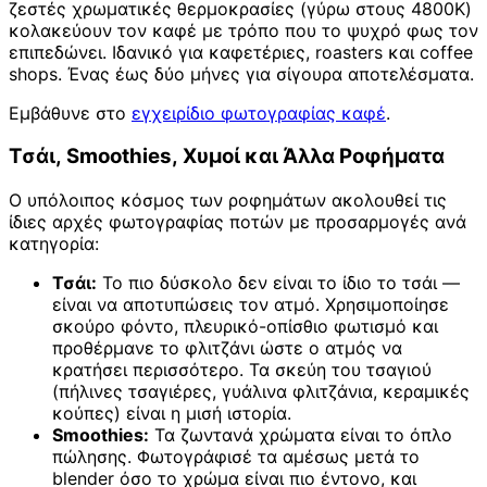
ζεστές χρωματικές θερμοκρασίες (γύρω στους 4800K)
κολακεύουν τον καφέ με τρόπο που το ψυχρό φως τον
επιπεδώνει. Ιδανικό για καφετέριες, roasters και coffee
shops. Ένας έως δύο μήνες για σίγουρα αποτελέσματα.
Εμβάθυνε στο
εγχειρίδιο φωτογραφίας καφέ
.
Τσάι, Smoothies, Χυμοί και Άλλα Ροφήματα
Ο υπόλοιπος κόσμος των ροφημάτων ακολουθεί τις
ίδιες αρχές φωτογραφίας ποτών με προσαρμογές ανά
κατηγορία:
Τσάι:
Το πιο δύσκολο δεν είναι το ίδιο το τσάι —
είναι να αποτυπώσεις τον ατμό. Χρησιμοποίησε
σκούρο φόντο, πλευρικό-οπίσθιο φωτισμό και
προθέρμανε το φλιτζάνι ώστε ο ατμός να
κρατήσει περισσότερο. Τα σκεύη του τσαγιού
(πήλινες τσαγιέρες, γυάλινα φλιτζάνια, κεραμικές
κούπες) είναι η μισή ιστορία.
Smoothies:
Τα ζωντανά χρώματα είναι το όπλο
πώλησης. Φωτογράφισέ τα αμέσως μετά το
blender όσο το χρώμα είναι πιο έντονο, και