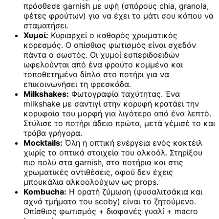
πρόσθεσε garnish με υφή (σπόρους chia, granola,
φέτες φρούτων) για να έχει το μάτι σου κάπου να
σταματήσει.
Χυμοί:
Κυριαρχεί ο καθαρός χρωματικός
κορεσμός. Ο οπίσθιος φωτισμός είναι σχεδόν
πάντα ο σωστός. Οι χυμοί εσπεριδοειδών
ωφελούνται από ένα φρούτο κομμένο και
τοποθετημένο δίπλα στο ποτήρι για να
επικοινωνήσει τη φρεσκάδα.
Milkshakes:
Φωτογραφία ταχύτητας. Ένα
milkshake με σαντιγί στην κορυφή κρατάει την
κορυφαία του μορφή για λιγότερο από ένα λεπτό.
Στύλισε το ποτήρι άδειο πρώτα, μετά γέμισέ το και
τράβα γρήγορα.
Mocktails:
Όλη η οπτική ενέργεια ενός κοκτέιλ
χωρίς τα οπτικά στοιχεία του αλκοόλ. Στηρίξου
πιο πολύ στα garnish, στα ποτήρια και στις
χρωματικές αντιθέσεις, αφού δεν έχεις
μπουκάλια αλκοολούχων ως props.
Kombucha:
Η ορατή ζύμωση (φυσαλιτσάκια και
αχνά τμήματα του scoby) είναι το ζητούμενο.
Οπίσθιος φωτισμός + διαφανές γυαλί + macro