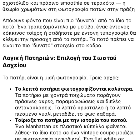
σχιστόλιθο και πράσινο smoothie σε τερακότα — η
θεωρία χρωμάτων στη φωτογραφία ποτών στην πράξη
Απόφυγε φόντα που είναι πιο "δυνατά" από το ίδιο το
ποτό. Ένα τραπεζομάντηλο με μοτίβο, ένας έντονος
κόκκινος τοίχος ή οτιδήποτε με έντονη τυπογραφία θα
κλέψει την προσοχή από το ποτήρι. Το ποτό πρέπει να
είναι το πιο "δυνατό" στοιχείο στο κάδρο.
Λογική Ποτηριών: Επιλογή του Σωστού
Δοχείου
Το ποτήρι είναι η μισή φωτογραφία. Τρεις αρχές:
Τα λεπτά ποτήρια φωτογραφίζονται καλύτερα.
Τα ποτήρια με χοντρά τοιχώματα παράγουν
πράσινες άκρες, παραμορφώσεις και διπλές
αντανακλάσεις. Το λεπτό κρύσταλλο ή το λεπτό
πιεσμένο γυαλί μεταδίδει το φως καθαρά.
Ταίριαξε το ποτήρι με την ιστορία του ποτού.
Ένα Manhattan σε πλαστικό κύπελλο φαίνεται
λάθος· το ίδιο ποτό σε ένα vintage coupe μοιάζει
με φωτογραφία περιοδικού. Ένα flat white σε