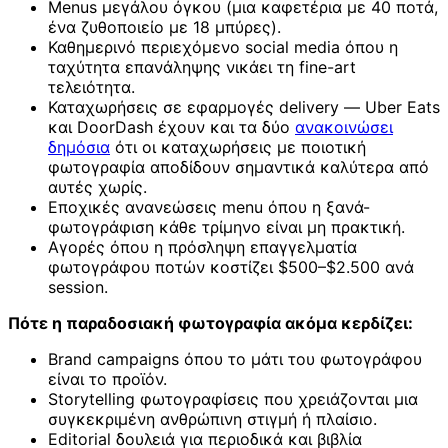
Menus μεγάλου όγκου (μια καφετέρια με 40 ποτά,
ένα ζυθοποιείο με 18 μπύρες).
Καθημερινό περιεχόμενο social media όπου η
ταχύτητα επανάληψης νικάει τη fine-art
τελειότητα.
Καταχωρήσεις σε εφαρμογές delivery — Uber Eats
και DoorDash έχουν και τα δύο
ανακοινώσει
δημόσια
ότι οι καταχωρήσεις με ποιοτική
φωτογραφία αποδίδουν σημαντικά καλύτερα από
αυτές χωρίς.
Εποχικές ανανεώσεις menu όπου η ξανά-
φωτογράφιση κάθε τρίμηνο είναι μη πρακτική.
Αγορές όπου η πρόσληψη επαγγελματία
φωτογράφου ποτών κοστίζει $500–$2.500 ανά
session.
Πότε η παραδοσιακή φωτογραφία ακόμα κερδίζει:
Brand campaigns όπου το μάτι του φωτογράφου
είναι το προϊόν.
Storytelling φωτογραφίσεις που χρειάζονται μια
συγκεκριμένη ανθρώπινη στιγμή ή πλαίσιο.
Editorial δουλειά για περιοδικά και βιβλία