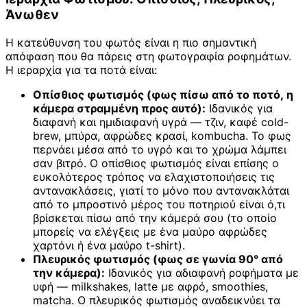
Άνωθεν
Η κατεύθυνση του φωτός είναι η πιο σημαντική
απόφαση που θα πάρεις στη φωτογραφία ροφημάτων.
Η ιεραρχία για τα ποτά είναι:
Οπίσθιος φωτισμός (φως πίσω από το ποτό, η
κάμερα στραμμένη προς αυτό):
Ιδανικός για
διαφανή και ημιδιαφανή υγρά — τζιν, καφέ cold-
brew, μπύρα, αφρώδες κρασί, kombucha. Το φως
περνάει μέσα από το υγρό και το χρώμα λάμπει
σαν βιτρό. Ο οπίσθιος φωτισμός είναι επίσης ο
ευκολότερος τρόπος να ελαχιστοποιήσεις τις
αντανακλάσεις, γιατί το μόνο που αντανακλάται
από το μπροστινό μέρος του ποτηριού είναι ό,τι
βρίσκεται πίσω από την κάμερά σου (το οποίο
μπορείς να ελέγξεις με ένα μαύρο αφρώδες
χαρτόνι ή ένα μαύρο t-shirt).
Πλευρικός φωτισμός (φως σε γωνία 90° από
την κάμερα):
Ιδανικός για αδιαφανή ροφήματα με
υφή — milkshakes, latte με αφρό, smoothies,
matcha. Ο πλευρικός φωτισμός αναδεικνύει τα