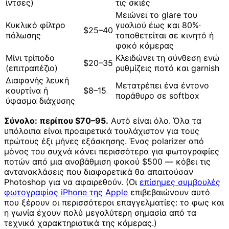
ίντσες)
τις σκιές
Μειώνει το glare του
Κυκλικό φίλτρο
γυαλιού έως και 80%·
$25–40
πόλωσης
τοποθετείται σε κινητό ή
φακό κάμερας
Μίνι τρίποδο
Κλειδώνει τη σύνθεση ενώ
$20–35
(επιτραπέζιο)
ρυθμίζεις ποτό και garnish
Διαφανής λευκή
Μετατρέπει ένα έντονο
κουρτίνα ή
$8–15
παράθυρο σε softbox
ύφασμα διάχυσης
Σύνολο: περίπου $70–95.
Αυτό είναι όλο. Όλα τα
υπόλοιπα είναι προαιρετικά τουλάχιστον για τους
πρώτους έξι μήνες εξάσκησης. Ένας polarizer από
μόνος του συχνά κάνει περισσότερα για φωτογραφίες
ποτών από μια αναβάθμιση φακού $500 — κόβει τις
αντανακλάσεις που διαφορετικά θα απαιτούσαν
Photoshop για να αφαιρεθούν. (Οι
επίσημες συμβουλές
φωτογραφίας iPhone της Apple
επιβεβαιώνουν αυτό
που ξέρουν οι περισσότεροι επαγγελματίες: το φως και
η γωνία έχουν πολύ μεγαλύτερη σημασία από τα
τεχνικά χαρακτηριστικά της κάμερας.)