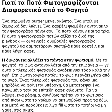
Γιατί τα Ποτά Φωτογραφίζονται
Διαφορετικά από το Φαγητό
Ένα στρωμένο burger μένει ακίνητο. Ένα μπολ με
ζυμαρικά δεν λιώνει. Ένα καρβέλι ψωμί δεν αντανακλά
τον φωτογράφο πάνω σου. Τα ποτά κάνουν και τα τρία.
Γι' αυτό η φωτογραφία ποτών αξίζει το δικό της
playbook — οι γενικές συμβουλές φωτογραφίας
φαγητού θα σαμποτάρουν σιωπηλά κάθε κοκτέιλ και
κάθε λήψη καφέ.
Η διαφάνεια αλλάζει τα πάντα στον φωτισμό.
Με το
φαγητό, το φως αντανακλάται από την επιφάνεια — γι'
αυτό ο πλευρικός φωτισμός αναδεικνύει τόσο καλά την
υφή. Στη φωτογραφία ποτών, το φως περνάει
μέσα
από
το υγρό. Ένας πλευρικός φωτισμός που κάνει μια
μπριζόλα να φαίνεται υπέροχη, θα μετατρέψει ένα
παγωμένο τσάι σε επίπεδη καφέ σιλουέτα. Για να
λάμψει ένα ρόφημα, συνήθως πρέπει να το φωτίσεις
από πίσω ώστε το χρώμα να ακτινοβολεί προς τα έξω,
και μετά να προσθέσεις λίγο fill ώστε το ποτήρι να μη
χαθεί στις σκιές.