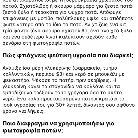
ποτού. Σχιστόλιθος ή σκούρο μάρμαρο για ζεστά ποτά·
ζεστό ξύλο ή τερακότα για ψυχρά ποτά. Απόφυγε
επιφάνειες με μοτίβα, πολύπλοκες υφές και οτιδήποτε
φωτεινότερο από το ίδιο το ποτό. Αν χτίζεις ένα κιτ,
τρία φόντα (ένα σκούρο σχιστόλιθο, ένα ανοιχτό ξύλο
και ένα ουδέτερο λινό) καλύπτουν σχεδόν κάθε
σενάριο στη φωτογραφία ποτών.
Πώς φτιάχνεις ψεύτικη υγρασία που διαρκεί;
Ανάμιξε ίσα μέρη γλυκερίνης (φαρμακείο, τμήμα
καλλυντικών, περίπου $3) και νερό σε μπουκάλι με
ψεκαστήρα. Ψέκασε το ποτήρι πριν σερβίρεις. Η
γλυκερίνη κάνει τα σταγονίδια να κολλάνε και τα
εμποδίζει να τρέξουν τόσο γρήγορα όσο το σκέτο
νερό. Ένα καλά προετοιμασμένο ποτήρι κρατάει το
look υγρασίας του για 30+ λεπτά, δίνοντάς σου άφθονο
χρόνο για λήψεις.
Ποιο διάφραγμα να χρησιμοποιήσω για
φωτογραφία ποτών;