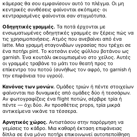
κάμερας θα σου εμφανίσουν αυτό το πλέγμα. Οι μη
κεντρικές συνθέσεις φαίνονται σκόπιμες· οι
κεντραρισμένες φαίνονται σαν στιγμιότυπα.
Οδηγητικές γραμμές.
Τα ποτά έρχονται με
ενσωματωμένες οδηγητικές γραμμές αν ξέρεις πώς να
τις χρησιμοποιήσεις. Ατμός που ανεβαίνει από ένα
latte. Μια γραμμή σταγονιδίων υγρασίας που τρέχει σε
ένα ποτήρι pint. Το κοτσάνι ενός φύλλου βοτάνου ως
garnish. Ένα κουτάλι ακουμπισμένο στο χείλος. Αυτές
οι γραμμές τραβάνε το μάτι του θεατή προς το
επίκεντρο του ποτού (συνήθως τον αφρό, το garnish ή
την επιφάνεια του υγρού).
Κανόνας των μονών.
Ομάδες τριών ή πέντε στοιχείων
φαίνονται πιο δυναμικές από ομάδες δύο ή τεσσάρων.
Αν φωτογραφίζεις ένα flight ποτών, σέρβιρε τρία ή
πέντε — όχι δύο. Αν προσθέτεις props, τρία μικρά
αντικείμενα νικάνε τα τέσσερα.
Αρνητικός χώρος.
Αντιστάσου στην παρόρμηση να
γεμίσεις το κάδρο. Μια καθαρή έκταση επιφάνειας
δίπλα σε ένα μόνο ποτήρι επικοινωνεί αυτοπεποίθηση