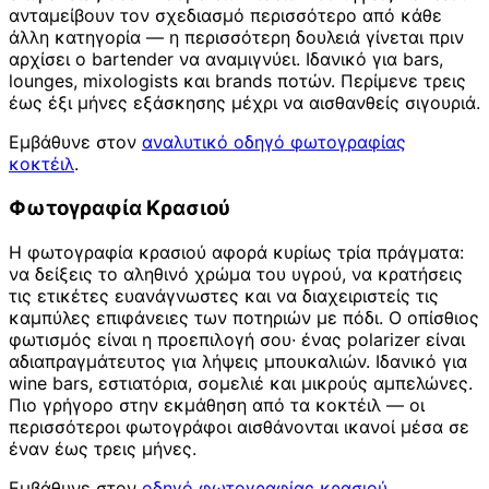
ανταμείβουν τον σχεδιασμό περισσότερο από κάθε
άλλη κατηγορία — η περισσότερη δουλειά γίνεται πριν
αρχίσει ο bartender να αναμιγνύει. Ιδανικό για bars,
lounges, mixologists και brands ποτών. Περίμενε τρεις
έως έξι μήνες εξάσκησης μέχρι να αισθανθείς σιγουριά.
Εμβάθυνε στον
αναλυτικό οδηγό φωτογραφίας
κοκτέιλ
.
Φωτογραφία Κρασιού
Η φωτογραφία κρασιού αφορά κυρίως τρία πράγματα:
να δείξεις το αληθινό χρώμα του υγρού, να κρατήσεις
τις ετικέτες ευανάγνωστες και να διαχειριστείς τις
καμπύλες επιφάνειες των ποτηριών με πόδι. Ο οπίσθιος
φωτισμός είναι η προεπιλογή σου· ένας polarizer είναι
αδιαπραγμάτευτος για λήψεις μπουκαλιών. Ιδανικό για
wine bars, εστιατόρια, σομελιέ και μικρούς αμπελώνες.
Πιο γρήγορο στην εκμάθηση από τα κοκτέιλ — οι
περισσότεροι φωτογράφοι αισθάνονται ικανοί μέσα σε
έναν έως τρεις μήνες.
Εμβάθυνε στον
οδηγό φωτογραφίας κρασιού
.