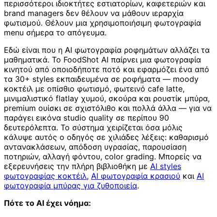
περισσότεροι ιδιοκτήτες εστιατορίων, καφετεριών και
brand managers δεν θέλουν να μάθουν ιεραρχία
φωτισμού. Θέλουν μια χρησιμοποιήσιμη φωτογραφία
menu σήμερα το απόγευμα.
Εδώ είναι που η AI φωτογραφία ροφημάτων αλλάζει τα
μαθηματικά. Το FoodShot AI παίρνει μια φωτογραφία
κινητού από οποιοδήποτε ποτό και εφαρμόζει ένα από
τα 30+ styles εκπαιδευμένα σε ροφήματα — moody
κοκτέιλ με οπίσθιο φωτισμό, φωτεινό cafe latte,
μινιμαλιστικό flatlay χυμού, σκούρα και ρουστίκ μπύρα,
premium ουίσκι σε σχιστόλιθο και πολλά άλλα — για να
παράγει εικόνα studio quality σε περίπου 90
δευτερόλεπτα. Το σύστημα χειρίζεται όσα μόλις
κάλυψε αυτός ο οδηγός σε χιλιάδες λέξεις: καθαρισμό
αντανακλάσεων, απόδοση υγρασίας, παρουσίαση
ποτηριών, αλλαγή φόντου, color grading. Μπορείς να
εξερευνήσεις την πλήρη βιβλιοθήκη με
AI styles
φωτογραφίας κοκτέιλ
,
AI φωτογραφία κρασιού
και
AI
φωτογραφία μπύρας για ζυθοποιεία
.
Πότε το AI έχει νόημα: