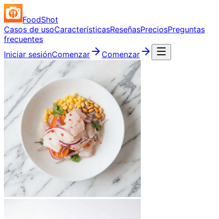
FoodShot
Casos de uso
Características
Reseñas
Precios
Preguntas
frecuentes
Iniciar sesión
Comenzar
Comenzar