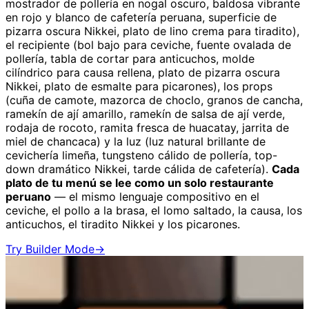
mostrador de pollería en nogal oscuro, baldosa vibrante
en rojo y blanco de cafetería peruana, superficie de
pizarra oscura Nikkei, plato de lino crema para tiradito),
el recipiente (bol bajo para ceviche, fuente ovalada de
pollería, tabla de cortar para anticuchos, molde
cilíndrico para causa rellena, plato de pizarra oscura
Nikkei, plato de esmalte para picarones), los props
(cuña de camote, mazorca de choclo, granos de cancha,
ramekín de ají amarillo, ramekín de salsa de ají verde,
rodaja de rocoto, ramita fresca de huacatay, jarrita de
miel de chancaca) y la luz (luz natural brillante de
cevichería limeña, tungsteno cálido de pollería, top-
down dramático Nikkei, tarde cálida de cafetería).
Cada
plato de tu menú se lee como un solo restaurante
peruano
— el mismo lenguaje compositivo en el
ceviche, el pollo a la brasa, el lomo saltado, la causa, los
anticuchos, el tiradito Nikkei y los picarones.
Try Builder Mode
→