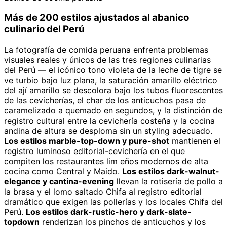
Más de 200 estilos ajustados al abanico
culinario del Perú
La fotografía de comida peruana enfrenta problemas
visuales reales y únicos de las tres regiones culinarias
del Perú — el icónico tono violeta de la leche de tigre se
ve turbio bajo luz plana, la saturación amarillo eléctrico
del ají amarillo se descolora bajo los tubos fluorescentes
de las cevicherías, el char de los anticuchos pasa de
caramelizado a quemado en segundos, y la distinción de
registro cultural entre la cevichería costeña y la cocina
andina de altura se desploma sin un styling adecuado.
Los estilos marble-top-down y pure-shot
mantienen el
registro luminoso editorial-cevichería en el que
compiten los restaurantes lim eños modernos de alta
cocina como Central y Maido.
Los estilos dark-walnut-
elegance y cantina-evening
llevan la rotisería de pollo a
la brasa y el lomo saltado Chifa al registro editorial
dramático que exigen las pollerías y los locales Chifa del
Perú.
Los estilos dark-rustic-hero y dark-slate-
topdown
renderizan los pinchos de anticuchos y los