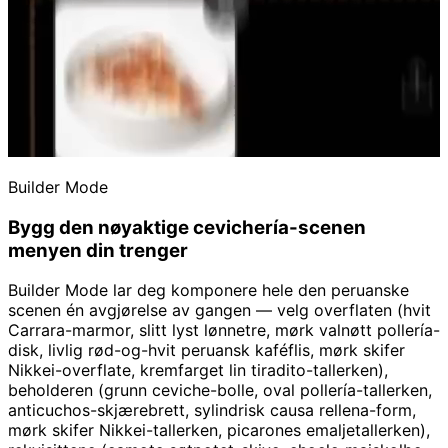
Builder Mode
Bygg den nøyaktige cevichería-scenen
menyen din trenger
Builder Mode lar deg komponere hele den peruanske
scenen én avgjørelse av gangen — velg overflaten (hvit
Carrara-marmor, slitt lyst lønnetre, mørk valnøtt pollería-
disk, livlig rød-og-hvit peruansk kaféflis, mørk skifer
Nikkei-overflate, kremfarget lin tiradito-tallerken),
beholderen (grunn ceviche-bolle, oval pollería-tallerken,
anticuchos-skjærebrett, sylindrisk causa rellena-form,
mørk skifer Nikkei-tallerken, picarones emaljetallerken),