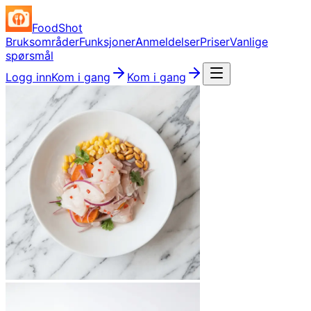
FoodShot
Bruksområder
Funksjoner
Anmeldelser
Priser
Vanlige
spørsmål
Logg inn
Kom i gang
Kom i gang