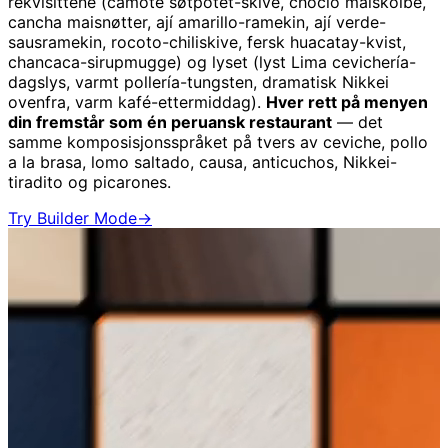
rekvisittene (camote søtpotet-skive, choclo maiskolbe,
cancha maisnøtter, ají amarillo-ramekin, ají verde-
sausramekin, rocoto-chiliskive, fersk huacatay-kvist,
chancaca-sirupmugge) og lyset (lyst Lima cevichería-
dagslys, varmt pollería-tungsten, dramatisk Nikkei
ovenfra, varm kafé-ettermiddag).
Hver rett på menyen
din fremstår som én peruansk restaurant
— det
samme komposisjonsspråket på tvers av ceviche, pollo
a la brasa, lomo saltado, causa, anticuchos, Nikkei-
tiradito og picarones.
Try Builder Mode
→