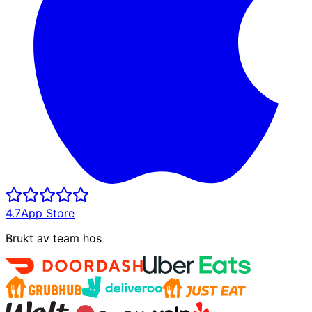
4.7
App Store
Brukt av team hos