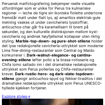
Peruansk matfotografering bekjemper reelle visuelle
utfordringer som er unike for Perus tre kulinariske
regioner — leche de tigre sin ikoniske fiolette undertone
fremstår matt under flatt lys, ají amarillos elektrisk-gule
metning vaskes ut under cevicheriets lysstoffrør,
anticuchos-char går fra karamellisert til brent på
sekunder, og den kulturelle distinksjonen mellom kyst-
cevichería og andinsk høyfjellsmat kollapser uten riktig
styling.
Marble-top-down- og pure-shot-stilene
holder
det lyse redaksjonelle cevichería-uttrykket som moderne
Lima fine-dining-restauranter som Central og Maido
konkurrerer i.
Dark-walnut-elegance- og cantina-
evening-stilene
løfter pollo a la brasa-rotisserie og
Chifa lomo saltado inn i det dramatiske redaksjonelle
uttrykket som Perus pollerías og Chifa-restauranter
krever.
Dark-rustic-hero- og dark-slate-topdown-
stilene
gjengir anticuchos-spyd og Nikkei-tiraditos i det
dramatiske redaksjonelle uttrykket som Perus UNESCO-
hyllede kjøkken fortjener.
Explore styles
→