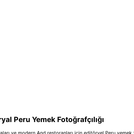
ryal Peru Yemek Fotoğrafçılığı
taları ve modern And restoranları için editöryel Peru yemek f