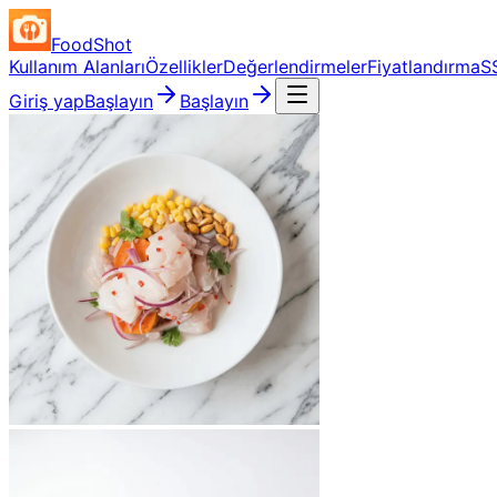
FoodShot
Kullanım Alanları
Özellikler
Değerlendirmeler
Fiyatlandırma
S
Giriş yap
Başlayın
Başlayın