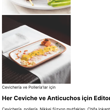
Cevichería ve Pollería'lar için
Her Ceviche ve Anticuchos için Edito
Cevichería, pollería, Nikkei füzyon mutfakları, Chifa lokan